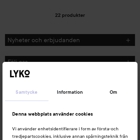
22 produkter
Nyheter och erbjudanden
Följ oss
Kundservice
Samtycke
Information
Om
Information
Denna webbplats använder cookies
Du kanske också gillar
Vi använder enhetsidentifierare i form av första-och
tredjepartscookies, inklusive annan spårningsteknik från