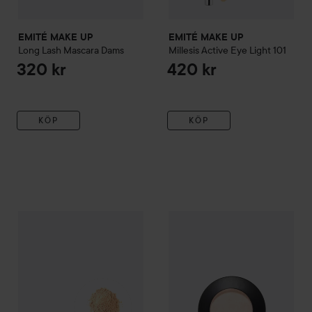
EMITÉ MAKE UP
EMITÉ MAKE UP
Long Lash Mascara
Dams
Millesis
Active Eye Light
101
320 kr
420 kr
KÖP
KÖP
EMITÉ MAKE UP
Emu Mineral
Foundation 102
EMITÉ MAKE UP
Micronized 
580 kr