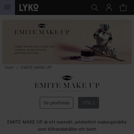
HOPPA TILL INNEHÅLLET
Start
EMITÉ MAKE UP
EMITÉ
MAKE
UP
Se profilsida
FÖLJ
EMITÉ MAKE UP är ett svenskt, prisbelönt makeupmärke
som tillhandahåller ett brett