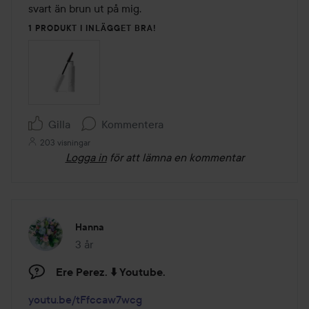
svart än brun ut på mig.
1 PRODUKT I INLÄGGET BRA!
Gilla
Kommentera
203 visningar
Logga in
för att lämna en kommentar
Hanna
3 år
Inlägget skapades 3 år
Ere Perez. ⬇️ Youtube.
youtu.be/tFfccaw7wcg