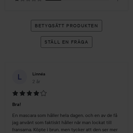
BETYGSÄTT PRODUKTEN
STÄLL EN FRÅGA
Linnéa
2 år
Inlägget skapades 2 år
Betyg:
Bra!
4
av
En mascara som håller hela dagen, och en av de få 
5
jag använt som faktiskt håller när man lockat till 
fransarna. Köpte i brun, men tycker att den ser mer 