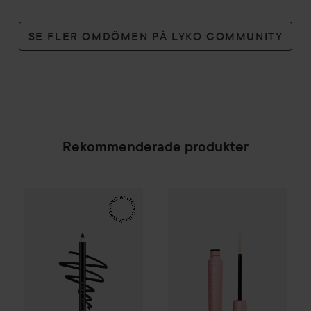
SE FLER OMDÖMEN PÅ LYKO COMMUNITY
Rekommenderade produkter
Make Up Store
Eternal Pro Eye Pencil
Tuxedo
169 kr
Lumene
Nordic Berry Length
SPONSRAD