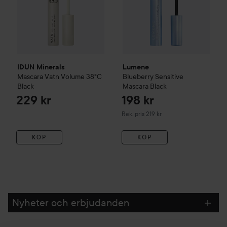
IDUN Minerals
Lumene
Mascara Vatn Volume 38°C
Blueberry Sensitive
Black
Mascara
Black
229 kr
198 kr
Rekommenderat pris 219 kr
Rek. pris 219 kr
KÖP
KÖP
Nyheter och erbjudanden