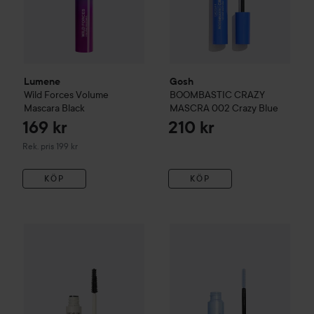
Lumene
Gosh
Wild Forces Volume
BOOMBASTIC CRAZY
Mascara
Black
MASCRA
002 Crazy Blue
169 kr
210 kr
Rekommenderat pris 199 kr
Rek. pris 199 kr
KÖP
KÖP
IDUN Minerals
Mascara Vatn Volume 38°C
Black
229 kr
Lumene
Blueberry Sensitive 