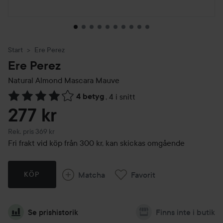
Start
Ere Perez
Ere Perez
Natural Almond Mascara
Mauve
4 betyg
,
4 i snitt
Hoppa till Betyg & kommentarer
277 kr
Rekommenderat pris 369 kr
Rek. pris 369 kr
Fri frakt vid köp från 300 kr, kan skickas omgående
Matcha
Favorit
KÖP
Se prishistorik
Finns inte i butik