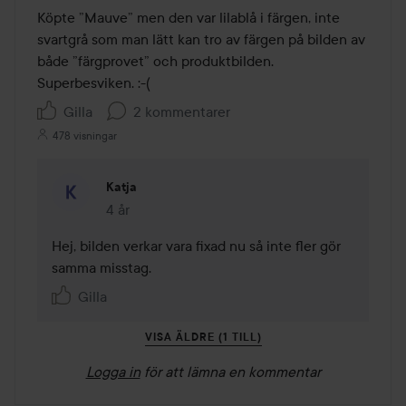
av
Köpte ”Mauve” men den var lilablå i färgen, inte 
5
svartgrå som man lätt kan tro av färgen på bilden av 
både ”färgprovet” och produktbilden. 
Superbesviken. :-(
Gilla
2 kommentarer
478 visningar
Katja
4 år
Kommentaren lades 4 år
Hej, bilden verkar vara fixad nu så inte fler gör 
samma misstag. 
Gilla
VISA ÄLDRE (1 TILL)
Logga in
för att lämna en kommentar