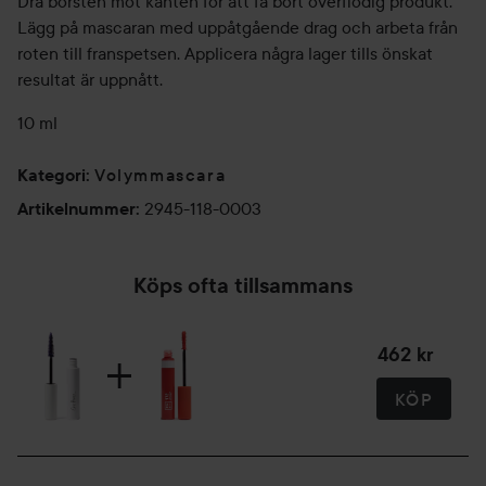
Dra borsten mot kanten för att få bort överflödig produkt.
Lägg på mascaran med uppåtgående drag och arbeta från
roten till franspetsen. Applicera några lager tills önskat
resultat är uppnått.
10 ml
Volymmascara
Kategori
:
2945-118-0003
Artikelnummer
:
Köps ofta tillsammans
462 kr
KÖP