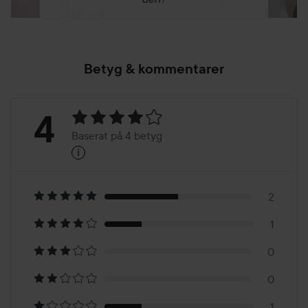
Betyg & kommentarer
Betyg:
4
Baserat på 4 betyg
i
4
Baserat
på
2
1
4
0
betyg
0
1