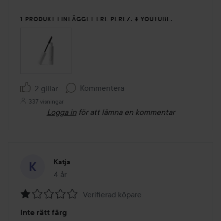
1 PRODUKT I INLÄGGET ERE PEREZ. ⬇️ YOUTUBE.
Kommentera
2 gillar
337 visningar
Logga in
för att lämna en kommentar
Katja
4 år
Inlägget skapades 4 år
Verifierad köpare
Betyg:
Inte rätt färg
1