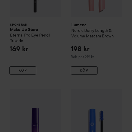
Lumene
SPONSRAD
Make Up Store
Nordic Berry Length &
Eternal Pro Eye Pencil
Volume Mascara
Brown
Tuxedo
169 kr
198 kr
Rekommenderat pris 219 kr
Rek. pris 219 kr
KÖP
KÖP
Gosh
BOOMBASTIC CRAZY 
169 kr
Lumene
Wild Forces Volume Mascara
Black
Rekommenderat pris 199 kr