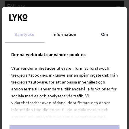
Följ oss
Kundservice
Samtycke
Information
Om
Information
Denna webbplats använder cookies
Du kanske också gillar
Vi använder enhetsidentifierare i form av första-och
tredjepartscookies, inklusive annan spårningsteknik från
tredjepartsutövare, för att anpassa innehållet och
annonserna till användarna, tillhandahålla funktioner för
sociala medier och analysera vår trafik. Vi
vidarebefordrar även sådana identifierare och annan
information från din enhet till de sociala medier och
annons- och analysföretag som vi samarbetar med.
Dessa kan i sin tur kombinera informationen med annan