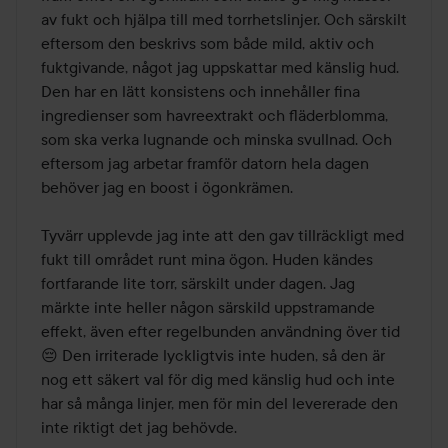
av fukt och hjälpa till med torrhetslinjer. Och särskilt 
eftersom den beskrivs som både mild, aktiv och 
fuktgivande, något jag uppskattar med känslig hud. 
Den har en lätt konsistens och innehåller fina 
ingredienser som havreextrakt och fläderblomma, 
som ska verka lugnande och minska svullnad. Och 
eftersom jag arbetar framför datorn hela dagen 
behöver jag en boost i ögonkrämen.  

Tyvärr upplevde jag inte att den gav tillräckligt med 
fukt till området runt mina ögon. Huden kändes 
fortfarande lite torr, särskilt under dagen. Jag 
märkte inte heller någon särskild uppstramande 
effekt, även efter regelbunden användning över tid 
😔 Den irriterade lyckligtvis inte huden, så den är 
nog ett säkert val för dig med känslig hud och inte 
har så många linjer, men för min del levererade den 
inte riktigt det jag behövde.
