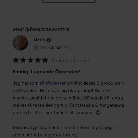
Mest hjälpsamma positiva
Maria
Användarens roll: Lyko Creator.
1 år
Inlägget skapades 1 år
LYKO CREATOR
Verifierad testare
Betyg:
Smidig, Lugnande Ögonkräm!
5
av
Jag har som 
#influtester
 använt dessa 3 produkter i 
5
ca 3 veckor. Hittills är jag riktigt nöjd! Har sett 
mycket positivt om detta märke. Känns därför extra 
kul att få testa denna trio. Fantastiska & fungerande 
produkter. Passar utmärkt tillsammans 😍

Min hudtyp: Jag har en kombinationshy. Oljiga T-
zoner. Acnebenägen & torr hy. 
