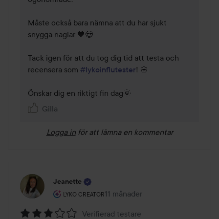
Måste också bara nämna att du har sjukt 
snygga naglar 💙😍

Tack igen för att du tog dig tid att testa och 
recensera som 
#lykoinflutester
! 🌸

Önskar dig en riktigt fin dag🌞
Gilla
Logga in
för att lämna en kommentar
Jeanette
Användarens roll: Lyko Creator.
11 månader
Inlägget skapades 11 månader
LYKO CREATOR
Verifierad testare