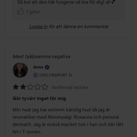
Så kul att den här fungerar så bra för dig! 🌿💕
1 gillar
Logga in
för att lämna en kommentar
Mest hjälpsamma negativa
Anna
Användarens roll: Lyko Creator.
1 år
Inlägget skapades 1 år
LYKO CREATOR
Verifierad testare
Betyg:
Gör tyvärr inget för mig
2
av
Min hud: jag har extremt känslig hud då jag är 
5
reumatiker med fibromyalgi, Rosacea och perioral 
dermatit. Jag är också mycket torr i hyn och blir lätt 
fet i T-zonen. 
