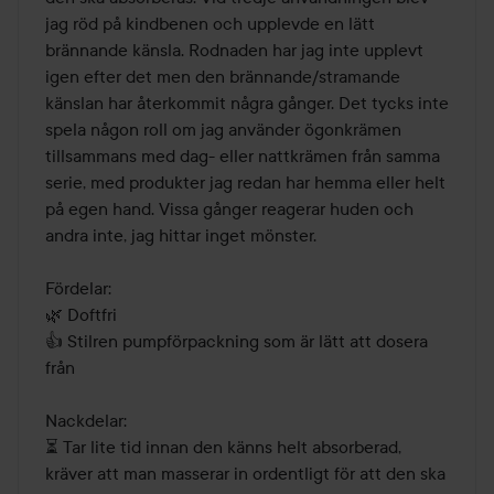
jag röd på kindbenen och upplevde en lätt 
brännande känsla. Rodnaden har jag inte upplevt 
igen efter det men den brännande/stramande 
känslan har återkommit några gånger. Det tycks inte 
spela någon roll om jag använder ögonkrämen 
tillsammans med dag- eller nattkrämen från samma 
serie, med produkter jag redan har hemma eller helt 
på egen hand. Vissa gånger reagerar huden och 
andra inte, jag hittar inget mönster.

Fördelar:

🌿 Doftfri 

👍 Stilren pumpförpackning som är lätt att dosera 
från

Nackdelar:

⏳ Tar lite tid innan den känns helt absorberad, 
kräver att man masserar in ordentligt för att den ska 