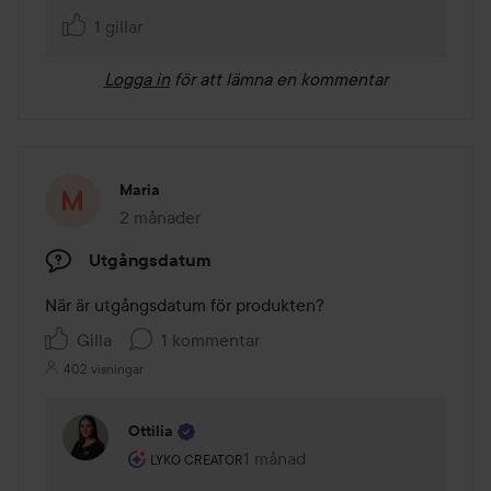
1 gillar
Logga in
för att lämna en kommentar
Maria
2 månader
Inlägget skapades 2 månader
Utgångsdatum
När är utgångsdatum för produkten?
Gilla
1 kommentar
402 visningar
Ottilia
Användarens roll: Lyko Creator.
1 månad
Kommentaren lades 1 månad
LYKO CREATOR