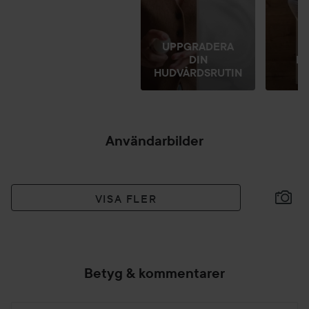
UPPGRADERA
DIN
L
HUDVÅRDSRUTIN
H
Användarbilder
VISA FLER
Betyg & kommentarer