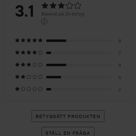
Betyg:
3.1
Baserat på 26 betyg
i
3.1
Baserat
på
8
2
26
8
betyg
6
2
BETYGSÄTT PRODUKTEN
STÄLL EN FRÅGA