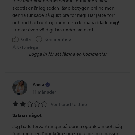
Blev rekommenderad denna i butik men blev 
5
skeptisk när jag sedan läste betygen online men 
denna funkade så sjukt bra för mig! Har jätte torr 
och röd hud runt ögonen men denna räddade mig! 
Funkar även väldigt bra under sminket.
Gilla
Kommentera
931 visningar
Logga in
för att lämna en kommentar
Annie
11 månader
Inlägget skapades 11 månader
Verifierad testare
Betyg:
Saknar något
2
av
Jag hade förväntningar på denna ögonkräm och såg 
5
fram emot en ögonkräm som skulle ge mig massor 