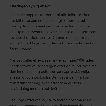
Betyg:
Lite/ingen synlig effekt
3
av
Jag hade hoppats att denna skulle falla i smaken, 
5
särskilt eftersom den är ekologiskt certifierad, 
cruelty-free och marknadsförd som lugnande för 
känslig hud. Tyvärr upplevde jag inte den effekt som 
lovades. Konsistensen är lätt men den lägger sig 
som ett matt lager på huden och känns inte särskilt 
återfuktande.

När det gäller effekt, så märkte jag ingen?😅Huden 
kändes faktiskt lite torr igen efter en stund, trots att 
den innehåller ingredienser som aprikoskärnolja, 
sheasmör och jojobaolja. Den gav ingen märkbar 
förbättring för mig, även efter flera veckors 
användning morgon och kväll.

Jag uppskattar att 99,7 % av ingredienserna är av 
naturligt ursprung. Men i praktiken känns det mer 