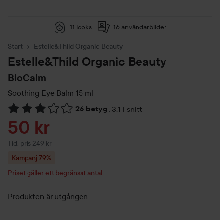
11 looks
16 användarbilder
Start
Estelle&Thild Organic Beauty
Estelle&Thild Organic Beauty
BioCalm
Soothing Eye Balm
15 ml
26 betyg
,
3.1 i snitt
Hoppa till Betyg & kommentarer
Reapris
50 kr
Tidigare pris 249 kr
Tid. pris 249 kr
Kampanj 79%
Priset gäller ett begränsat antal
Produkten är utgången