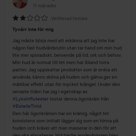
11 månader
Inlägget skapades 11 månader
Verifierad testare
Betyg:
Tyvärr inte för mig
2
av
Jag måste börja med att erkänna att jag inte har 
5
någon fast hudvårdsrutin utan tar hand om min hud 
lite mer sporadiskt, beroende på tid, ork och behov. 
Min hud är normal till fet men har ibland torra 
partier. Jag uppskattar produkter som är enkla att 
använda, känns sköna på huden och gärna ger en 
märkbar effekt utan för mycket krångel. Under den 
senaste tiden har jag i egenskap av 
#LykoInflutester
 testat denna ögonkräm från 
#EstelleThild
Den här ögonkrämen har en krämig, något fet 
konsistens som initialt lägger sig som en hinna på 
huden och kräver att man masserar in den för att 
den ska absorberas. Vid tredje användningen blev 