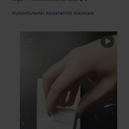
#lykoinflutester
#estellethild
#skincare