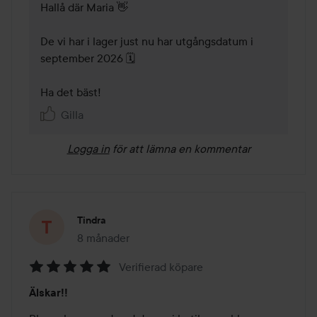
Hallå där Maria 👋 

De vi har i lager just nu har utgångsdatum i 
september 2026 🗓️

Ha det bäst!
Gilla
Logga in
för att lämna en kommentar
Tindra
8 månader
Inlägget skapades 8 månader
Verifierad köpare
Betyg:
Älskar!!
5
av