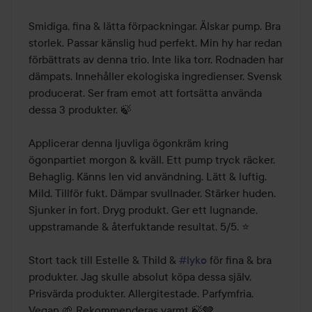
Smidiga, fina & lätta förpackningar. Älskar pump. Bra 
storlek. Passar känslig hud perfekt. Min hy har redan 
förbättrats av denna trio. Inte lika torr. Rodnaden har 
dämpats. Innehåller ekologiska ingredienser. Svensk 
producerat. Ser fram emot att fortsätta använda 
dessa 3 produkter. 🍃

Applicerar denna ljuvliga ögonkräm kring 
ögonpartiet morgon & kväll. Ett pump tryck räcker. 
Behaglig. Känns len vid användning. Lätt & luftig. 
Mild. Tillför fukt. Dämpar svullnader. Stärker huden. 
Sjunker in fort. Dryg produkt. Ger ett lugnande, 
uppstramande & återfuktande resultat. 5/5. ⭐️

Stort tack till Estelle & Thild & 
#lyko
 för fina & bra 
produkter. Jag skulle absolut köpa dessa själv. 
Prisvärda produkter. Allergitestade. Parfymfria. 
Vegan 🌱 Rekommenderas varmt 🍃🩶
