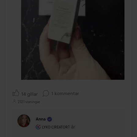
1 kommentar
14 gillar
2121 visningar
Anna
Användarens roll: Lyko Creator.
1 år
Kommentaren lades 1 år
LYKO CREATOR