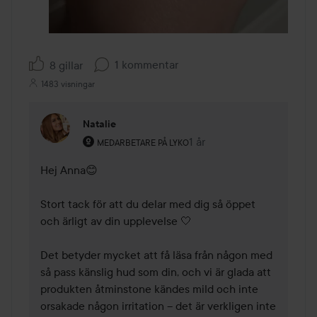
1 kommentar
8 gillar
1483 visningar
Natalie
Användarens roll: Medarbetare på Lyko.
1 år
Kommentaren lades 1 år
MEDARBETARE PÅ LYKO
Hej Anna😊

Stort tack för att du delar med dig så öppet 
och ärligt av din upplevelse 🤍 

Det betyder mycket att få läsa från någon med 
så pass känslig hud som din, och vi är glada att 
produkten åtminstone kändes mild och inte 
orsakade någon irritation – det är verkligen inte 