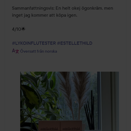
Sammanfattningsvis: En helt okej ögonkräm, men 
inget jag kommer att köpa igen.

4/10🌟 

#LYKOINFLUTESTER
#ESTELLETHILD
Översatt från norska