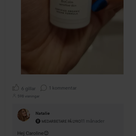
1 kommentar
6 gillar
598 visningar
Natalie
Användarens roll: Medarbetare på Lyko.
11 månader
Kommentaren lades 11 må
MEDARBETARE PÅ LYKO
Hej Caroline😊
