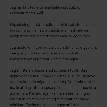
Jag har fått testa denna härliga produkt för 
Lykoinflutester 🙏💖

Föpackningen: känns stilren och fräsch. En mycket 
bra pump som är lätt att applicera med men den 
pumpar för stor mängd för att vara en ögonkräm.

Jag upplever ingen doft alls och det är väldigt skönt 
med parfymfri hudvård för en gångs skull. 
Konsistensen är perfekt krämig och mjuk. 

Jag är inte alls imponerad av denna tyvärr. Jag 
upplever den INTE som svalkande alls. Jag upplever 
att den inte gör något alls för mig. Det ända som är 
bra är att jag inte reagerar på den som min hud ofta 
gör annars. Kan möjligen känna en liten aning av 
återfuktning men det är inget revolutionerande 
märkbart. Tyvärr märker jag ingen större skillnad 