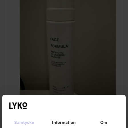
Kommentera
1 gillar
Samtycke
Information
Om
46 visningar