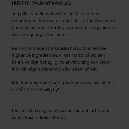
HUDTYP: VÄLDIGT KÄNSLIG
4
av
Jag gillar verkligen känslan jag får av den här 
5
rengöringen. Moussen är mjuk, lätt att jobba in och 
huden känns ren efteråt utan den där tunga hinnan 
vissa rengöringar kan lämna.

Den är framtagen för känslig hud och innehåller 
lugnande ingredienser, vilket märks på att den 
känns väldigt behaglig vid användning och bidrar 
inte till någon stickande eller stram känsla. 

Min hud reagerade inget på denna trots att jag har 
en VÄLDIGT känslig hy! 

Plus för den lyxiga moussekänslan och att huden 
känns fräsch direkt efteråt.
