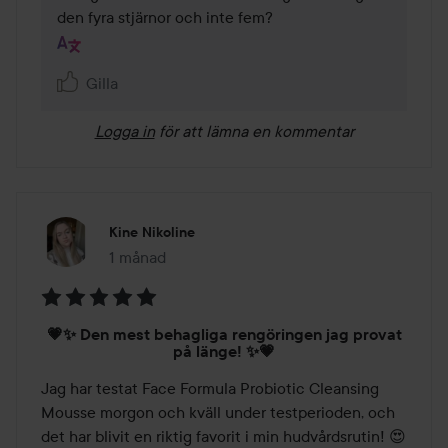
den fyra stjärnor och inte fem?
Gilla
Logga in
för att lämna en kommentar
Kine Nikoline
1 månad
Inlägget skapades 1 månad
Betyg:
💗✨ Den mest behagliga rengöringen jag provat
5
på länge! ✨💗
av
Jag har testat Face Formula Probiotic Cleansing 
5
Mousse morgon och kväll under testperioden, och 
det har blivit en riktig favorit i min hudvårdsrutin! 😍
