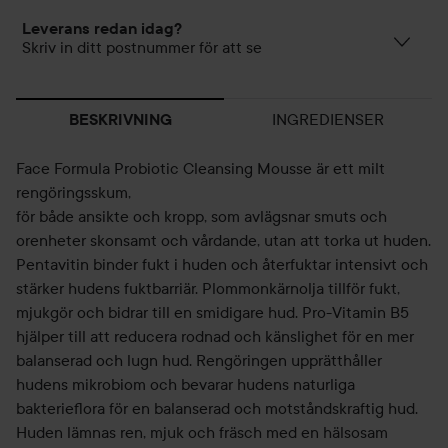
Leverans redan idag?
Skriv in ditt postnummer för att se
INGREDIENSER
BESKRIVNING
Face Formula Probiotic Cleansing Mousse är ett milt
rengöringsskum,
för både ansikte och kropp, som avlägsnar smuts och
orenheter skonsamt och vårdande, utan att torka ut huden.
Pentavitin binder fukt i huden och återfuktar intensivt och
stärker hudens fuktbarriär. Plommonkärnolja tillför fukt,
mjukgör och bidrar till en smidigare hud. Pro-Vitamin B5
hjälper till att reducera rodnad och känslighet för en mer
balanserad och lugn hud. Rengöringen upprätthåller
hudens mikrobiom och bevarar hudens naturliga
bakterieflora för en balanserad och motståndskraftig hud.
Huden lämnas ren, mjuk och fräsch med en hälsosam