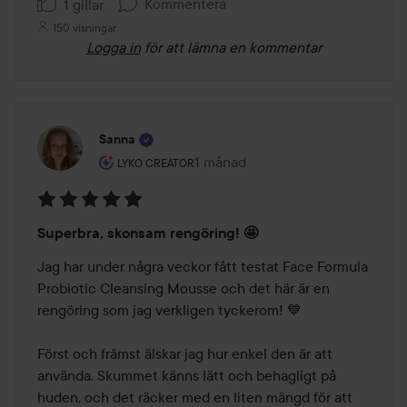
Kommentera
1 gillar
150 visningar
Logga in
för att lämna en kommentar
Sanna
Användarens roll: Lyko Creator.
1 månad
Inlägget skapades 1 månad
LYKO CREATOR
Betyg:
Superbra, skonsam rengöring! 🤩
5
av
Jag har under några veckor fått testat Face Formula 
5
Probiotic Cleansing Mousse och det här är en 
rengöring som jag verkligen tyckerom! 💙

Först och främst älskar jag hur enkel den är att 
använda. Skummet känns lätt och behagligt på 
huden, och det räcker med en liten mängd för att 