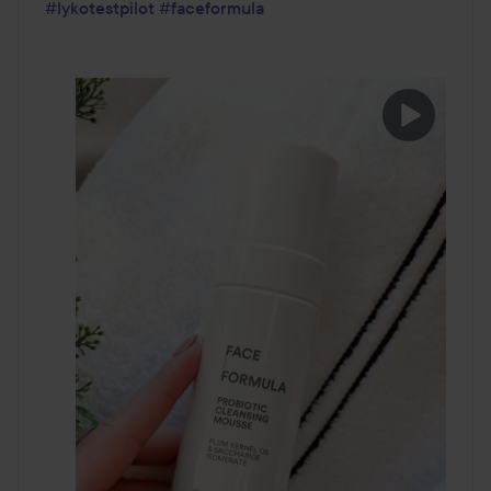
#lykotestpilot
#faceformula