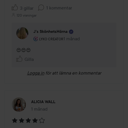
1 kommentar
3 gillar
120 visningar
J’s SkönhetsHörna
Användarens roll: Lyko Creator.
1 månad
Kommentaren lades 1 månad
LYKO CREATOR
😍😍😍
Gilla
Logga in
för att lämna en kommentar
ALICIA WALL
1 månad
Inlägget skapades 1 månad
Betyg: