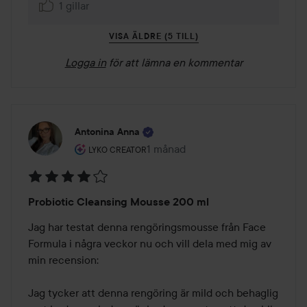
1 gillar
VISA ÄLDRE (5 TILL)
Logga in
för att lämna en kommentar
Antonina Anna
Användarens roll: Lyko Creator.
1 månad
Inlägget skapades 1 månad
LYKO CREATOR
Betyg:
Probiotic Cleansing Mousse 200 ml
4
av
Jag har testat denna rengöringsmousse från Face 
5
Formula i några veckor nu och vill dela med mig av 
min recension:

Jag tycker att denna rengöring är mild och behaglig 