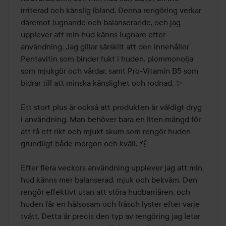
irriterad och känslig ibland. Denna rengöring verkar 
däremot lugnande och balanserande, och jag 
upplever att min hud känns lugnare efter 
användning. Jag gillar särskilt att den innehåller 
Pentavitin som binder fukt i huden, plommonolja 
som mjukgör och vårdar, samt Pro-Vitamin B5 som 
bidrar till att minska känslighet och rodnad. ✨

Ett stort plus är också att produkten är väldigt dryg 
i användning. Man behöver bara en liten mängd för 
att få ett rikt och mjukt skum som rengör huden 
grundligt både morgon och kväll. 🫧

Efter flera veckors användning upplever jag att min 
hud känns mer balanserad, mjuk och bekväm. Den 
rengör effektivt utan att störa hudbarriären, och 
huden får en hälsosam och fräsch lyster efter varje 
tvätt. Detta är precis den typ av rengöring jag letar 