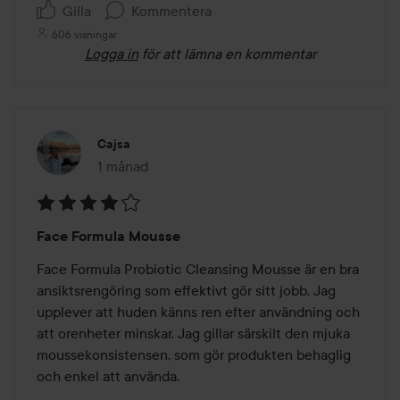
Gilla
Kommentera
606 visningar
Logga in
för att lämna en kommentar
Cajsa
1 månad
Inlägget skapades 1 månad
Betyg:
Face Formula Mousse
4
av
Face Formula Probiotic Cleansing Mousse är en bra 
5
ansiktsrengöring som effektivt gör sitt jobb. Jag 
upplever att huden känns ren efter användning och 
att orenheter minskar. Jag gillar särskilt den mjuka 
moussekonsistensen, som gör produkten behaglig 
och enkel att använda.
