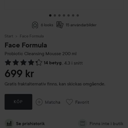
6 looks
15 användarbilder
Start
Face Formula
Face Formula
Probiotic Cleansing Mousse
200 ml
14 betyg
,
4.3 i snitt
Hoppa till Betyg & kommentarer
699 kr
Gratis fraktalternativ finns, kan skickas omgående.
Matcha
Favorit
KÖP
Se prishistorik
Finns inte i butik