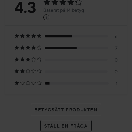
Betyg:
4.3
Baserat på 14 betyg
i
4.3
Baserat
på
6
7
14
0
betyg
0
1
BETYGSÄTT PRODUKTEN
STÄLL EN FRÅGA