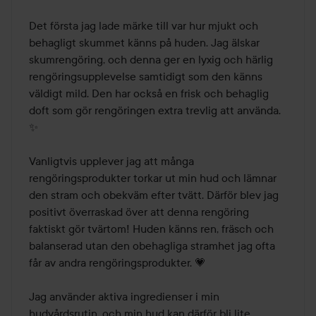
Det första jag lade märke till var hur mjukt och 
behagligt skummet känns på huden. Jag älskar 
skumrengöring, och denna ger en lyxig och härlig 
rengöringsupplevelse samtidigt som den känns 
väldigt mild. Den har också en frisk och behaglig 
doft som gör rengöringen extra trevlig att använda. 
✨

Vanligtvis upplever jag att många 
rengöringsprodukter torkar ut min hud och lämnar 
den stram och obekväm efter tvätt. Därför blev jag 
positivt överraskad över att denna rengöring 
faktiskt gör tvärtom! Huden känns ren, fräsch och 
balanserad utan den obehagliga stramhet jag ofta 
får av andra rengöringsprodukter. 💗

Jag använder aktiva ingredienser i min 
hudvårdsrutin, och min hud kan därför bli lite 