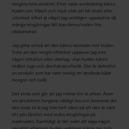
rengöra hela ansiktet. Efter varje användning känns 
huden ren, fräsch och mjuk utan att bli stram eller 
uttorkad, vilket är något jag verkligen uppskattar då 
många rengöringar lätt kan lämna huden lite 
obalanserad.

Jag gillar också att den känns skonsam mot huden. 
Trots att den rengör effektivt upplever jag inte 
någon irritation eller obehag, utan huden känns 
istället lugn och återfuktad efteråt. Det är definitivt 
en produkt som har varit trevlig att använda både 
morgon och kväll.

Det enda som gör att jag tvekar lite är priset. Även 
om produkten fungerar väldigt bra och levererar det 
den lovar så är jag inte helt säker på att den är värd 
sitt pris jämfört med andra rengöringar på 
marknaden. Samtidigt är det svårt att säga något 
negativt eftersom huden verkligen känns ren och 