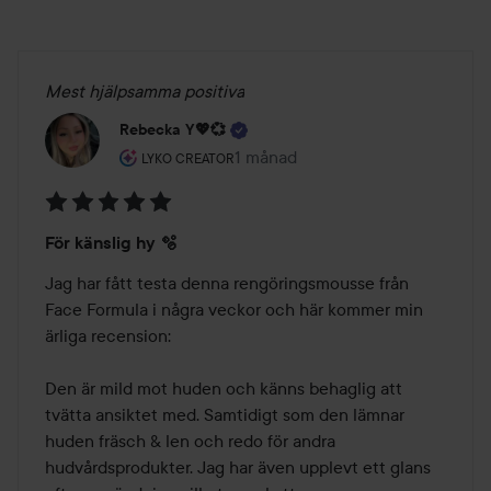
Mest hjälpsamma positiva
Rebecka Y💖💞
Användarens roll: Lyko Creator.
1 månad
Inlägget skapades 1 månad
LYKO CREATOR
Betyg:
För känslig hy 🫧
5
av
Jag har fått testa denna rengöringsmousse från 
5
Face Formula i några veckor och här kommer min 
ärliga recension:

Den är mild mot huden och känns behaglig att 
tvätta ansiktet med. Samtidigt som den lämnar 
huden fräsch & len och redo för andra 
hudvårdsprodukter. Jag har även upplevt ett glans 