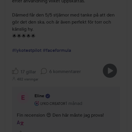
efter användning vilket uppskattas. 

Därmed får den 5/5 stjärnor med tanke på att den 
gör det den ska, och är även perfekt för torr och 
känslig hy.

🌟🌟🌟🌟🌟

#lykotestpilot
#faceformula
6 kommentarer
17 gillar
482 visningar
Eline
Användarens roll: Lyko Creator.
1 månad
Kommentaren lades 1 månad
LYKO CREATOR
Fin recension 😍 Den här måste jag prova!