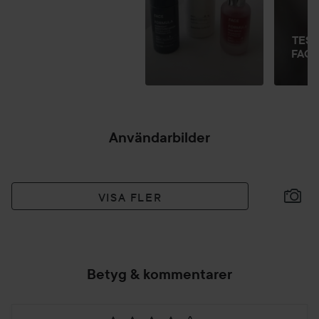
TEST
FAC
Användarbilder
VISA FLER
Betyg & kommentarer