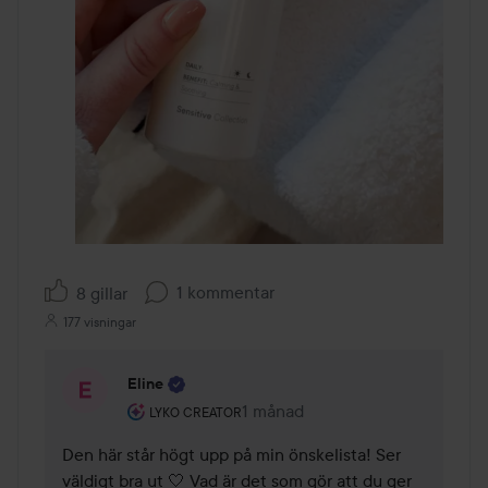
1 kommentar
8 gillar
177 visningar
Eline
Användarens roll: Lyko Creator.
1 månad
Kommentaren lades 1 månad
LYKO CREATOR
Den här står högt upp på min önskelista! Ser 
väldigt bra ut 🤍 Vad är det som gör att du ger 