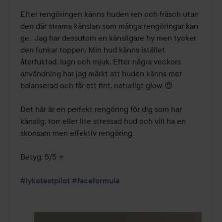
Efter rengöringen känns huden ren och fräsch utan 
den där strama känslan som många rengöringar kan 
ge.  Jag har dessutom en känsligare hy men tycker 
den funkar toppen. Min hud känns istället 
återfuktad, lugn och mjuk. Efter några veckors 
användning har jag märkt att huden känns mer 
balanserad och får ett fint, naturligt glow 😍

Det här är en perfekt rengöring för dig som har 
känslig, torr eller lite stressad hud och vill ha en 
skonsam men effektiv rengöring.  

Betyg: 5/5 ⭐

#lykotestpilot
#faceformula