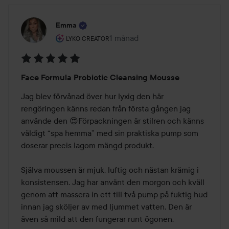
Emma
Användarens roll: Lyko Creator.
1 månad
Inlägget skapades 1 månad
LYKO CREATOR
Betyg:
Face Formula Probiotic Cleansing Mousse
5
av
Jag blev förvånad över hur lyxig den här 
5
rengöringen känns redan från första gången jag 
använde den 😍Förpackningen är stilren och känns 
väldigt “spa hemma” med sin praktiska pump som 
doserar precis lagom mängd produkt. 

Själva moussen är mjuk, luftig och nästan krämig i 
konsistensen. Jag har använt den morgon och kväll 
genom att massera in ett till två pump på fuktig hud 
innan jag sköljer av med ljummet vatten. Den är 
även så mild att den fungerar runt ögonen.
