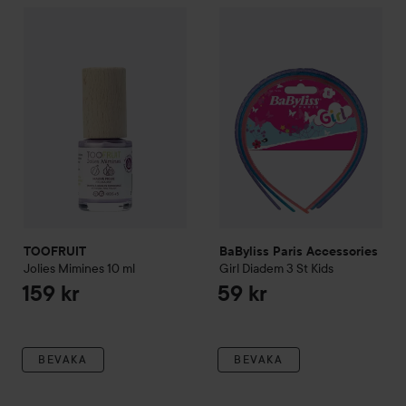
TOOFRUIT
Jolies Mimines
10 ml
BaByliss Paris Accessories
Gir
159 kr
TOOFRUIT
BaByliss Paris Accessories
Jolies Mimines
10 ml
Girl
Diadem 3 St Kids
159 kr
59 kr
BEVAKA
BEVAKA