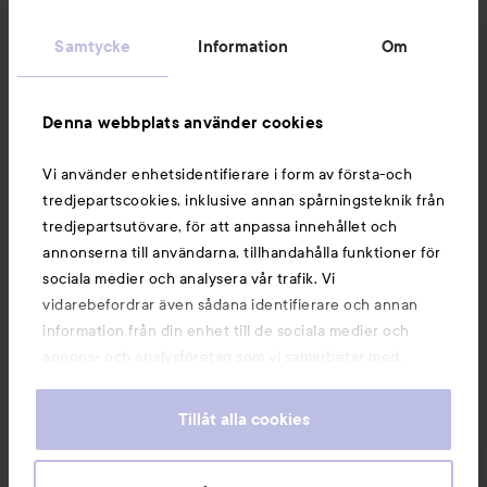
Kundservice
Samtycke
Information
Om
Information
Denna webbplats använder cookies
Du kanske också gillar
Vi använder enhetsidentifierare i form av första-och
tredjepartscookies, inklusive annan spårningsteknik från
tredjepartsutövare, för att anpassa innehållet och
annonserna till användarna, tillhandahålla funktioner för
sociala medier och analysera vår trafik. Vi
vidarebefordrar även sådana identifierare och annan
information från din enhet till de sociala medier och
annons- och analysföretag som vi samarbetar med.
Dessa kan i sin tur kombinera informationen med annan
information som du har tillhandahållit eller som de har
Tillåt alla cookies
samlat in när du har använt deras tjänster. Du godkänner
våra cookies vid fortsatt användande av vår webbplats.
Copyright 2026