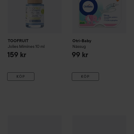
TOOFRUIT
Otri-Baby
Jolies Mimines
10 ml
Nässug
159 kr
99 kr
KÖP
KÖP
Alfons Åberg
Alfons glittriga partyspray
Alfons Åberg
Millas färgglada 
69 kr