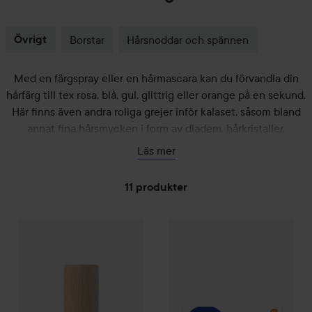
Övrigt
Borstar
Hårsnoddar och spännen
Med en färgspray eller en hårmascara kan du förvandla din
hårfärg till tex rosa, blå, gul, glittrig eller orange på en sekund.
Här finns även andra roliga grejer inför kalaset, såsom bland
annat fina hårsmycken i form av diadem, hårkristaller,
spännen med blommor, rosetter eller hårband i olika färger.
Läs mer
Perfekt för en extra speciell dag eller bara en helt vanlig
vardag!
11 produkter
TOOFRUIT
HOPPA TILL FILTRERA
Jolies Mimines
10 ml
Otri-Baby
Nässug
159 kr
99 kr