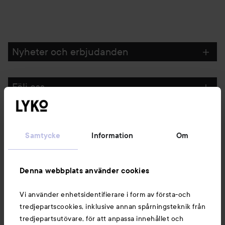
Nyheter och erbjudanden
Följ oss
Kundservice
Samtycke
Information
Om
Information
Denna webbplats använder cookies
Du kanske också gillar
Vi använder enhetsidentifierare i form av första-och
tredjepartscookies, inklusive annan spårningsteknik från
tredjepartsutövare, för att anpassa innehållet och