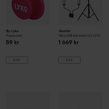
By Lyko
Nanlite
Popsocket
Mira 26B inkl stativ LG-L170
59 kr
1 669 kr
KÖP
KÖP
Nanlite
Halo 16 ringlight
Nanlite
Halo 18 ringlight
1 899 kr
1 999 