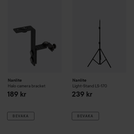
Nanlite
Halo camera bracket
Nanlite
Light-Stand LS-170
189 kr
23
Nanlite
Nanlite
Halo camera bracket
Light-Stand LS-170
189 kr
239 kr
BEVAKA
BEVAKA