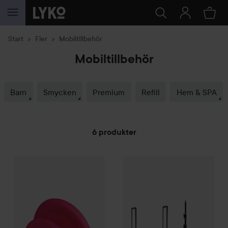
HOPPA TILL INNEHÅLLET
Start
Fler
Mobiltillbehör
Mobiltillbehör
Barn
Smycken
Premium
Refill
Hem & SPA
6 produkter
By Lyko
HOPPA TILL FILTRERA
Popsocket
Nanlite
Mira 26B inkl stativ L
59 kr