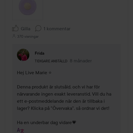
Gilla
1 kommentar
370 visningar
Frida
Användarens roll: Tidigare anställd.
8 månader
Kommentaren lades 8 månade
TIDIGARE ANSTÄLLD
Hej Live Marie ⭐

Denna produkt är slutsåld, och vi har för 
närvarande ingen exakt leveranstid. Vill du ha 
ett e-postmeddelande när den är tillbaka i 
lager? Klicka på "Övervaka", så ordnar vi det!

Ha en underbar dag vidare💗