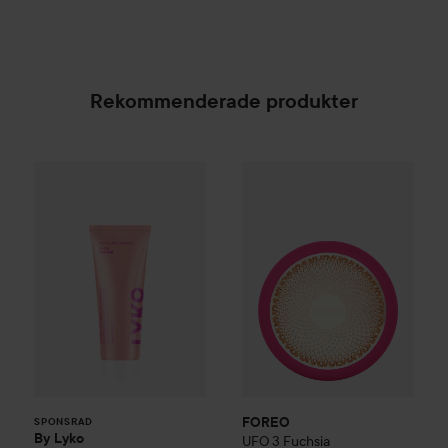
Rekommenderade produkter
By Lyko
Moisture Mania Face Cream
50 ml
3 095 k
169 kr
FOREO
UFO 3
Fuchsia
SPONSRAD
Rekommenderat 
FOREO
SPONSRAD
By Lyko
UFO 3
Fuchsia