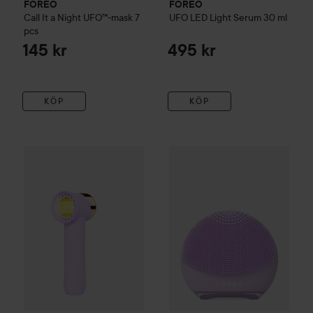
FOREO
FOREO
Call It a Night UFO™-mask 7
UFO
LED Light Serum
30 ml
pcs
145 kr
495 kr
KÖP
KÖP
FOREO
3 056 kr
LUNA 4 go
Lavender
9
FOREO
PEACH 2 Go
Lavender
Rekommenderat pris 3 395 kr