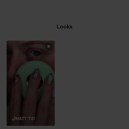
i din UFO™ via appen genom att trycka på knappen upp till
8 gånger.
3. Massera in masken på ren hud med cirkulära rörelser
Looks
över ansiktet tills behandlingen är avslutad. Klappa varsamt
in överflödigt serum med fingrarna, eller starta en till
behandling.
🌙NATT TID