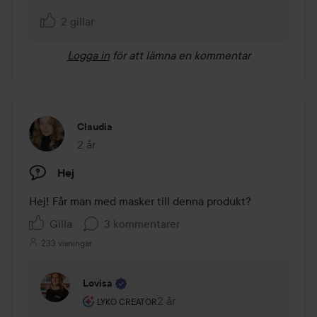
2 gillar
Logga in
för att lämna en kommentar
Claudia
2 år
Inlägget skapades 2 år
Hej
Hej! Får man med masker till denna produkt?
Gilla
3 kommentarer
233 visningar
Lovisa
Användarens roll: Lyko Creator.
2 år
Kommentaren lades 2 år
LYKO CREATOR