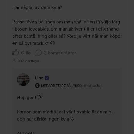
Har någon av dem kyla?

Passar även på fråga om man snälla kan få välja färg 
i boxen loveables, om man skriver till er i efterhand 
efter beställning eller så? Vore ju värt när man köper 
en så dyr produkt 🙃
Gilla
2 kommentarer
209 visningar
Line
Användarens roll: Medarbetare på Lyko.
3 månader
Kommentaren lades 3 må
MEDARBETARE PÅ LYKO
Hej igen! 👋

Foreon som medföljer i vår Lovable är en mini, 
och har därför ingen kyla 🤍

Allt gott!