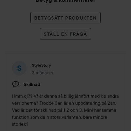
BETYGSÄTT PRODUKTEN
STÄLL EN FRÅGA
StyleStory
3 månader
Inlägget skapades 3 månader
Skillnad
Hmm oj?? Vf är denna så billig jämfört med de andra 
versionerna? Trodde 3an är en uppdatering på 2an. 
Vad är det för skillnad på 1 2 och 3. Mini har samma 
funktion som de n stora varianten, bara mindre 
storlek?
