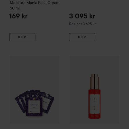
Moisture Mania Face Cream
50 ml
169 kr
3 095 kr
Rekommenderat pris 3 695 kr
Rek. pris 3 695 kr
KÖP
KÖP
FOREO
Call It a Night UFO™-mask 7 pcs
FOREO
UFO
LED Light Serum
145 kr