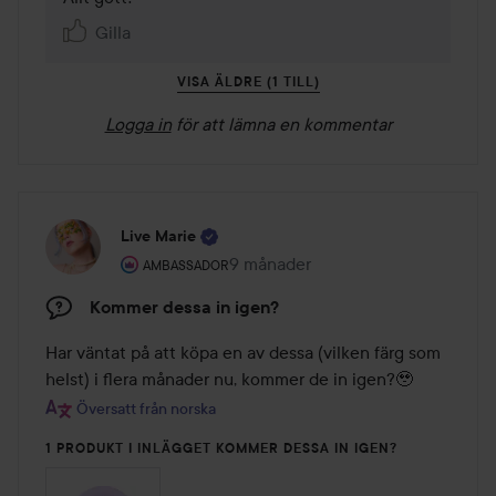
Gilla
VISA ÄLDRE (1 TILL)
Logga in
för att lämna en kommentar
Live Marie
Användarens roll: Ambassador.
9 månader
Inlägget skapades 9 månader
AMBASSADOR
Kommer dessa in igen?
Har väntat på att köpa en av dessa (vilken färg som 
helst) i flera månader nu, kommer de in igen?🥹
Översatt från norska
1 PRODUKT I INLÄGGET KOMMER DESSA IN IGEN?