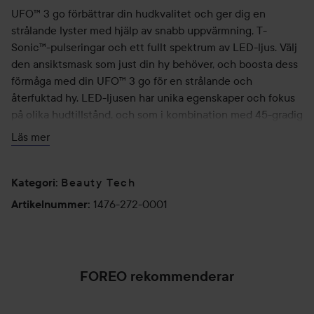
UFO™ 3 go förbättrar din hudkvalitet och ger dig en
strålande lyster med hjälp av snabb uppvärmning, T-
Sonic™-pulseringar och ett fullt spektrum av LED-ljus. Välj
den ansiktsmask som just din hy behöver, och boosta dess
förmåga med din UFO™ 3 go för en strålande och
återfuktad hy. LED-ljusen har unika egenskaper och fokus
på olika hudtillstånd, och som i kombination med 45-gradig
värmeoch T-sonic pulseringar ökar absorptionen av
Läs mer
maskerna samtidigt som musklerna i ansiktet slappnar av.
LED-ljus och fördelar:
Beauty Tech
Kategori
:
- BLÅTT LED-ljus (420 nm): Effektivt för behandling av
1476-272-0001
Artikelnummer
:
problemhy med finnar och orenheter. Reglerar
talgproduktionen, hämmar inflammation och reducerar
rodnad.
- CYAN LED-ljus (463 nm): Har en avslappnande effekt
FOREO rekommenderar
både på huden. Främjar hudens balans och stimulerar
läkningsprocessen genom att reducera inflammation och