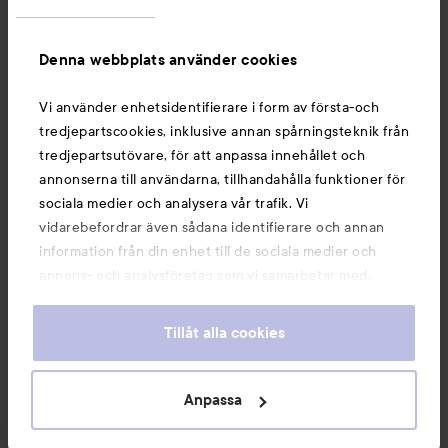
Information
Denna webbplats använder cookies
Du kanske också gillar
Vi använder enhetsidentifierare i form av första-och
tredjepartscookies, inklusive annan spårningsteknik från
tredjepartsutövare, för att anpassa innehållet och
annonserna till användarna, tillhandahålla funktioner för
sociala medier och analysera vår trafik. Vi
vidarebefordrar även sådana identifierare och annan
information från din enhet till de sociala medier och
annons- och analysföretag som vi samarbetar med.
Dessa kan i sin tur kombinera informationen med annan
information som du har tillhandahållit eller som de har
Tillåt alla cookies
samlat in när du har använt deras tjänster. Du godkänner
våra cookies vid fortsatt användande av vår webbplats.
Copyright 2026
För information om hur du kan ändra inställningarna för
Anpassa
E-handel av Avensia
cookies, se vår
Cookie Policy