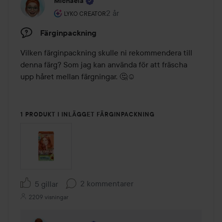
Michaela
Användarens roll: Lyko Creator.
2 år
Inlägget skapades 2 år
LYKO CREATOR
Färginpackning
Vilken färginpackning skulle ni rekommendera till 
denna färg? Som jag kan använda för att fräscha 
upp håret mellan färgningar. 🤔☺️ 

1 PRODUKT I INLÄGGET FÄRGINPACKNING
2 kommentarer
5 gillar
2209 visningar