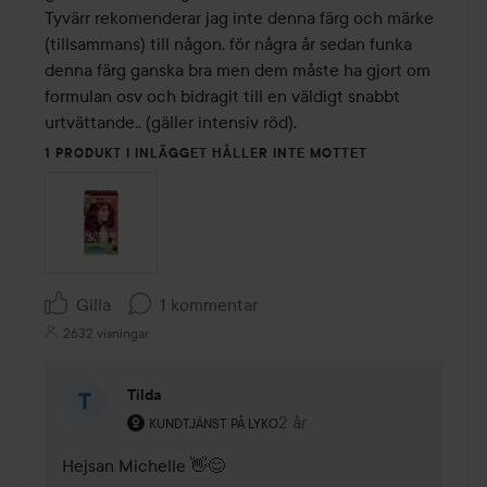
Tyvärr rekomenderar jag inte denna färg och märke 
(tillsammans) till någon. för några år sedan funka 
denna färg ganska bra men dem måste ha gjort om 
formulan osv och bidragit till en väldigt snabbt 
1 PRODUKT I INLÄGGET HÅLLER INTE MOTTET
Gilla
1 kommentar
2632 visningar
Tilda
Användarens roll: Kundtjänst på Lyko.
2 år
Kommentaren lades 2 år
KUNDTJÄNST PÅ LYKO
Hejsan Michelle 👋😊
