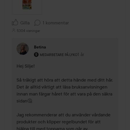
Gilla
1 kommentar
5304 visningar
Betina
Användarens roll: Medarbetare på Lyko.
1 år
Kommentaren lades 1 år
MEDARBETARE PÅ LYKO
Hej Silje!

Så tråkigt att höra att detta hände med ditt hår. 
Det är alltid viktigt att läsa bruksanvisningen 
innan man färgar håret för att vara på den säkra 
sidan🤔

Jag rekommenderar att du använder vårdande 
produkter och klipper regelbundet för att 
hjälpa till med topparna som går av.
