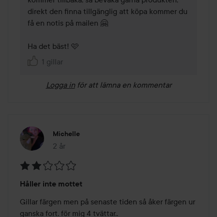
direkt den finna tillgänglig att köpa kommer du 
få en notis på mailen 🤗

Ha det bäst! 🩷
1 gillar
Logga in
för att lämna en kommentar
Michelle
2 år
Inlägget skapades 2 år
Betyg:
Håller inte mottet
2
av
Gillar färgen men på senaste tiden så åker färgen ur 
5
ganska fort. för mig 4 tvättar..
