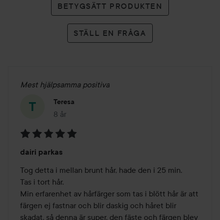
BETYGSÄTT PRODUKTEN
STÄLL EN FRÅGA
Mest hjälpsamma positiva
Teresa
8 år
Inlägget skapades 8 år
Betyg:
dairi parkas
5
av
Tog detta i mellan brunt hår, hade den i 25 min.

5
Tas i tort hår.

Min erfarenhet av hårfärger som tas i blött hår är att 
färgen ej fastnar och blir daskig och håret blir 
skadat, så denna är super. den fäste och färgen blev 