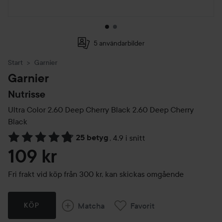
5 användarbilder
Start
Garnier
Garnier
Nutrisse
Ultra Color 2.60 Deep Cherry Black
2.60 Deep Cherry
Black
25 betyg
,
4.9 i snitt
Hoppa till Betyg & kommentarer
109 kr
Fri frakt vid köp från 300 kr, kan skickas omgående
Matcha
Favorit
KÖP