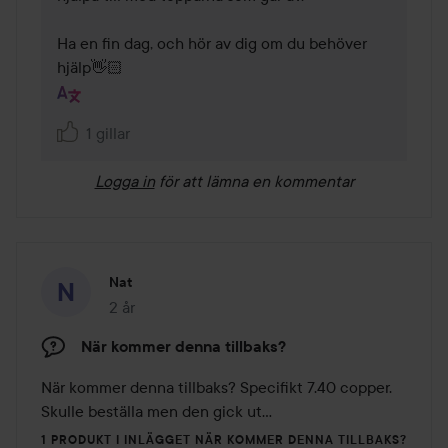
Ha en fin dag, och hör av dig om du behöver 
hjälp👋🏻
1 gillar
Logga in
för att lämna en kommentar
Nat
2 år
Inlägget skapades 2 år
När kommer denna tillbaks?
När kommer denna tillbaks? Specifikt 7.40 copper. 
Skulle beställa men den gick ut... 
1 PRODUKT I INLÄGGET NÄR KOMMER DENNA TILLBAKS?