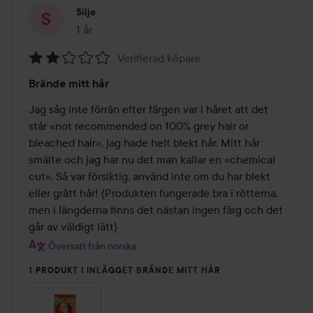
Silje
1 år
Inlägget skapades 1 år
Verifierad köpare
Betyg:
Brände mitt hår
2
av
Jag såg inte förrän efter färgen var i håret att det 
5
står «not recommended on 100% grey hair or 
bleached hair», jag hade helt blekt hår. Mitt hår 
smälte och jag har nu det man kallar en «chemical 
cut». Så var försiktig, använd inte om du har blekt 
eller grått hår! (Produkten fungerade bra i rötterna, 
men i längderna finns det nästan ingen färg och det 
går av väldigt lätt)
Översatt från norska
1 PRODUKT I INLÄGGET BRÄNDE MITT HÅR