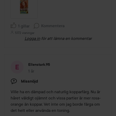
Kommentera
1 gillar
5172 visningar
Logga in
för att lämna en kommentar
Ellenstark.95
1 år
Inlägget skapades 1 år
Missnöjd
Ville ha en dämpad och naturlig kopparfärg. Nu är 
håret väldigt ojämnt och vissa partier är mer rosa-
orange än koppar. Vet inte om jag borde färga om 
det helt eller använda en toning. 