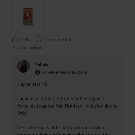
Gilla
1 kommentar
2966 visningar
Felicia
Användarens roll: Medarbetare på Lyko.
1 år
Kommentaren lades 1 år
MEDARBETARE PÅ LYKO
Hejsan Nat! 🌸

Jag kan se att vi gjort en beställning på ett 
flertal av färgerna från Nutrisse, inklusive denna 
😍🙌

Dessvärre har vi inte något datum då den 
kommer tillbaka, så bevaka gärna produkten, 