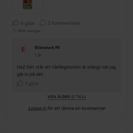
2 kommentarer
5 gillar
7868 visningar
Ellenstark.95
1 år
Kommentaren lades 1 år
Hej! Det står att hårfärgstestet är stängt när jag 
går in på det 
1 gillar
VISA ÄLDRE (1 TILL)
Logga in
för att lämna en kommentar