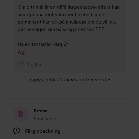
Om ditt mål är en tillfällig peekaboo-effekt kan 
semi-permanent vara mer flexibelt, men 
permanent kan också användas om du vill att 
det verkligen ska hålla sig intensivt 💇‍♀️✨

Ha en fantastisk dag 🌸
2 gillar
Logga in
för att lämna en kommentar
Besma
8 månader
Inlägget skapades 8 månader
Färginpackning