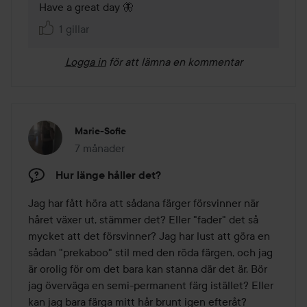
Have a great day 🦋
1 gillar
Logga in
för att lämna en kommentar
Marie-Sofie
7 månader
Inlägget skapades 7 månader
Hur länge håller det?
Jag har fått höra att sådana färger försvinner när 
håret växer ut, stämmer det? Eller "fader" det så 
mycket att det försvinner? Jag har lust att göra en 
sådan "prekaboo" stil med den röda färgen, och jag 
är orolig för om det bara kan stanna där det är. Bör 
jag överväga en semi-permanent färg istället? Eller 
kan jag bara färga mitt hår brunt igen efteråt?