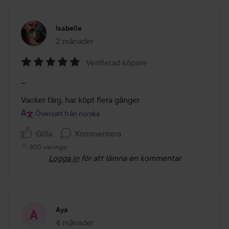
Isabelle
2 månader
Inlägget skapades 2 månader
Verifierad köpare
Betyg:
...
5
av
Vacker färg, har köpt flera gånger
5
Översatt från norska
Gilla
Kommentera
800 visningar
Logga in
för att lämna en kommentar
Aya
4 månader
Inlägget skapades 4 månader