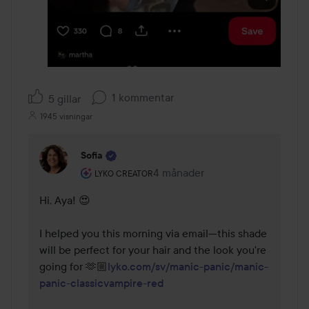
1 kommentar
5 gillar
1945 visningar
Sofia
Användarens roll: Lyko Creator.
4 månader
Kommentaren lades 4 månader
LYKO CREATOR
Hi, Aya! 😍

I helped you this morning via email—this shade 
will be perfect for your hair and the look you're 
going for 🫶🏼
lyko.com/sv/manic-panic/manic-
panic-classicvampire-red