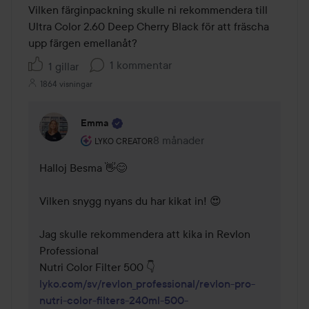
Vilken färginpackning skulle ni rekommendera till 
Ultra Color 2.60 Deep Cherry Black för att fräscha 
upp färgen emellanåt?
1 kommentar
1 gillar
1864 visningar
Emma
Användarens roll: Lyko Creator.
8 månader
Kommentaren lades 8 månader
LYKO CREATOR
Halloj Besma 👋😊 

Vilken snygg nyans du har kikat in! 😍 

Jag skulle rekommendera att kika in Revlon 
Professional

lyko.com/sv/revlon_professional/revlon-pro-
nutri-color-filters-240ml-500-