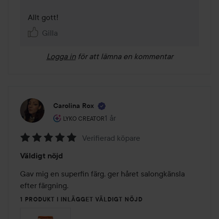
Allt gott!
Gilla
Logga in
för att lämna en kommentar
Carolina Rox
Användarens roll: Lyko Creator.
1 år
Inlägget skapades 1 år
LYKO CREATOR
Verifierad köpare
Betyg:
Väldigt nöjd
5
av
Gav mig en superfin färg, ger håret salongkänsla 
5
efter färgning. 
1 PRODUKT I INLÄGGET VÄLDIGT NÖJD