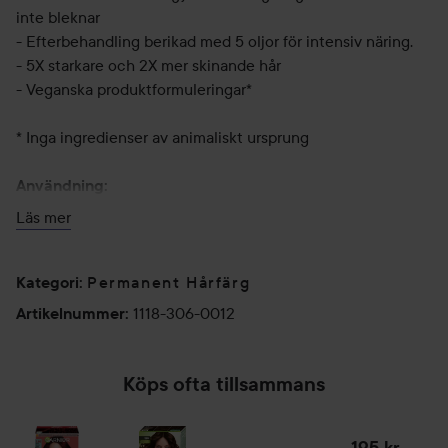
inte bleknar
- Efterbehandling berikad med 5 oljor för intensiv näring.
- 5X starkare och 2X mer skinande hår
- Veganska produktformuleringar*
* Inga ingredienser av animaliskt ursprung
Användning:
Läs den bifogade bruksanvisningen i förpackningen som
Läs mer
guidar dig längs processen steg för steg. Tips: Lägg en
gammal handduk om axlarna då färgen kan ge fläckar. Om
Permanent Hårfärg
du har långt eller tjockt hår kan du behöva två
Kategori
:
förpackningar.
1118-306-0012
Artikelnummer
:
Köps ofta tillsammans
195 kr