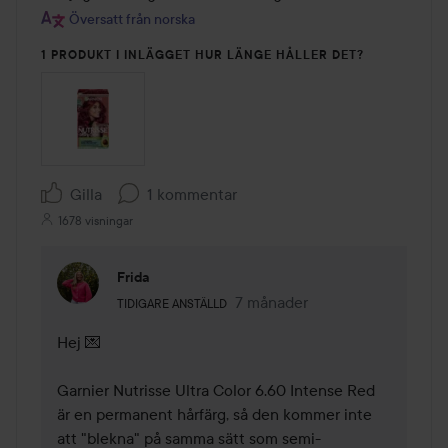
Översatt från norska
1 PRODUKT I INLÄGGET HUR LÄNGE HÅLLER DET?
Gilla
1 kommentar
1678 visningar
Frida
Användarens roll: Tidigare anställd.
7 månader
Kommentaren lades 7 månade
TIDIGARE ANSTÄLLD
Hej 💌

Garnier Nutrisse Ultra Color 6.60 Intense Red 
är en permanent hårfärg, så den kommer inte 
att "blekna" på samma sätt som semi-