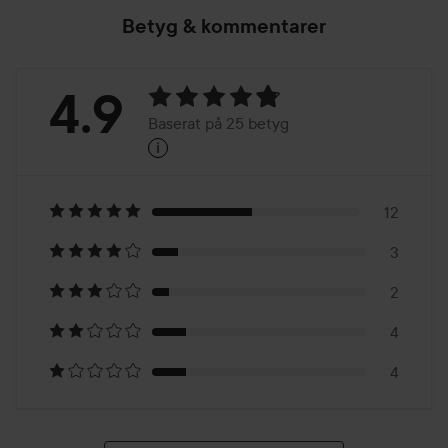
Betyg & kommentarer
Betyg:
4.9
Baserat på 25 betyg
i
4.9
Baserat
på
12
3
25
2
betyg
4
4