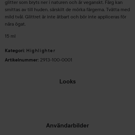
glitter som bryts ner i naturen och är veganskt. Färg kan
smittas av till huden, särskilt de mörka färgerna. Tvätta med
mild tvål. Glittret är inte ätbart och bör inte appliceras för
nära ögat.
15 ml
Highlighter
Kategori
:
2913-100-0001
Artikelnummer
:
Looks
HOLIDAY
SPARKLE
SPARKLE ✨🪩
GOLD
HOPPA ÖVER SEKTIONEN
Användarbilder