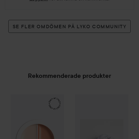
SE FLER OMDÖMEN PÅ LYKO COMMUNITY
Rekommenderade produkter
Make Up Store
Cover All Mix
Glitternisti
The Original
Cosmetic Glitter
Fi
179 kr
SPONSRAD