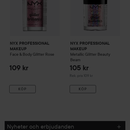
NYX PROFESSIONAL
NYX PROFESSIONAL
MAKEUP
MAKEUP
Face & Body Glitter
Rose
Metallic Glitter
Beauty
Beam
109 kr
105 kr
Rekommenderat pris 109 kr
Rek. pris 109 kr
KÖP
KÖP
Nyheter och erbjudanden