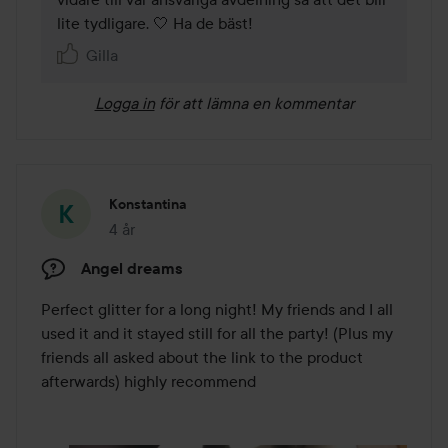
lite tydligare. 🤍 Ha de bäst!
Gilla
Logga in
för att lämna en kommentar
Konstantina
4 år
Inlägget skapades 4 år
Angel dreams
Perfect glitter for a long night! My friends and I all 
used it and it stayed still for all the party! (Plus my 
friends all asked about the link to the product 
afterwards) highly recommend 