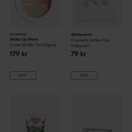
Glitternisti
SPONSRAD
Make Up Store
Cosmetic Glitter
Fine
Cover All Mix
The Original
Iridescent
179 kr
79 kr
KÖP
KÖP
Glitter Me Up
Holographic Face & Body Glitter Gel
Glitter Eco Lovers
Silver Holo
Green E