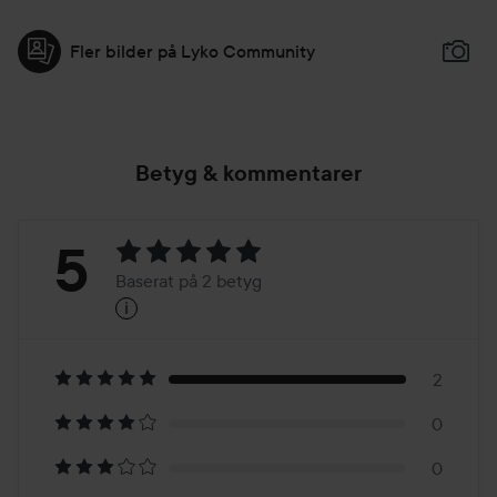
Fler bilder på Lyko Community
Betyg & kommentarer
Betyg:
5
Baserat på 2 betyg
i
5
Baserat
på
2
0
2
0