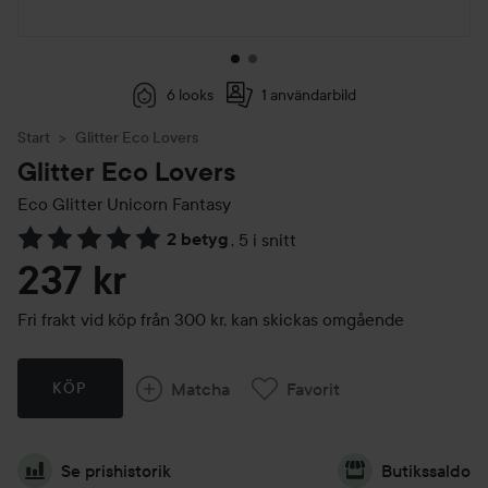
6 looks
1 användarbild
Start
Glitter Eco Lovers
Glitter Eco Lovers
Eco Glitter
Unicorn Fantasy
2 betyg
,
5 i snitt
Hoppa till Betyg & kommentarer
237 kr
Fri frakt vid köp från 300 kr, kan skickas omgående
Matcha
Favorit
KÖP
Se prishistorik
Butikssaldo