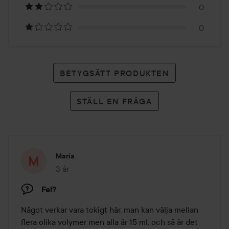
betyg
0
0
BETYGSÄTT PRODUKTEN
STÄLL EN FRÅGA
Maria
3 år
Inlägget skapades 3 år
Fel?
Något verkar vara tokigt här, man kan välja mellan 
flera olika volymer men alla är 15 ml, och så är det 