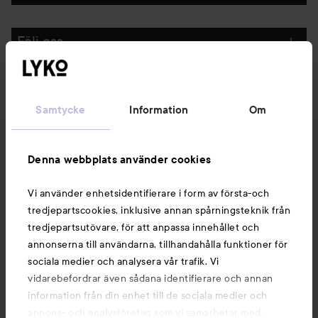
Följ oss
Kundservice
Samtycke
Information
Om
Information
Denna webbplats använder cookies
Du kanske också gillar
Vi använder enhetsidentifierare i form av första-och
tredjepartscookies, inklusive annan spårningsteknik från
tredjepartsutövare, för att anpassa innehållet och
annonserna till användarna, tillhandahålla funktioner för
sociala medier och analysera vår trafik. Vi
vidarebefordrar även sådana identifierare och annan
information från din enhet till de sociala medier och
annons- och analysföretag som vi samarbetar med.