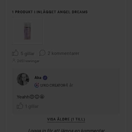
1 PRODUKT I INLÄGGET ANGEL DREAMS
2 kommentarer
5 gillar
2651 visningar
Aka
Användarens roll: Lyko Creator.
4 år
Kommentaren lades 4 år
LYKO CREATOR
Yeahh😍😊🤩
1 gillar
VISA ÄLDRE (1 TILL)
Logga in
för att lämna en kommentar