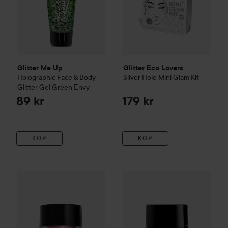
Glitter Me Up
Glitter Eco Lovers
Holographic Face & Body
Silver Holo Mini Glam Kit
Glitter Gel
Green Envy
89 kr
179 kr
KÖP
KÖP
NYX PROFESSIONAL MAKEUP
Face & Body Glitter
Rose
109
NYX PROFESSIONAL MAKEU