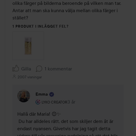
olika färger på bilderna beroende på vilken man tar. 
Antar att man ska kunna välja mellan olika färger i 
stället?
1 PRODUKT I INLÄGGET FEL?
Gilla
1 kommentar
2007 visningar
Emma
Användarens roll: Lyko Creator.
3 år
Kommentaren lades 3 år
LYKO CREATOR
Hallå där Maria! 😊✨

 Du har alldeles rätt, det som skiljer dem åt är 
endast nyansen. Givetvis har jag tagit detta 
vidare till vår ansvariga avdelning så att det blir 