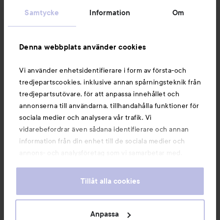
Samtycke
Information
Om
Information
Denna webbplats använder cookies
Du kanske också gillar
Vi använder enhetsidentifierare i form av första-och
tredjepartscookies, inklusive annan spårningsteknik från
tredjepartsutövare, för att anpassa innehållet och
annonserna till användarna, tillhandahålla funktioner för
sociala medier och analysera vår trafik. Vi
vidarebefordrar även sådana identifierare och annan
information från din enhet till de sociala medier och
annons- och analysföretag som vi samarbetar med.
Dessa kan i sin tur kombinera informationen med annan
information som du har tillhandahållit eller som de har
Tillåt alla cookies
samlat in när du har använt deras tjänster. Du godkänner
våra cookies vid fortsatt användande av vår webbplats.
Copyright 2026
För information om hur du kan ändra inställningarna för
Anpassa
E-handel av Avensia