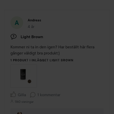
Andreas
4 år
Inlägget skapades 4 år
Light Brown
Kommer ni ta in den igen? Har beställt här flera 
gånger väldigt bra produkt:)
1 PRODUKT I INLÄGGET LIGHT BROWN
Gilla
1 kommentar
1160 visningar