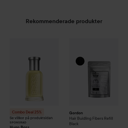
Rekommenderade produkter
Gordon
Hair Buidling Fibers Re
Combo Deal 25%
Hugo Boss
Eau de Toilette for Me
SPONSRAD
Combo Deal 25%
Gordon
Se villkor på produktsidan
Hair Buidling Fibers Refill
SPONSRAD
Black
Hugo Boss