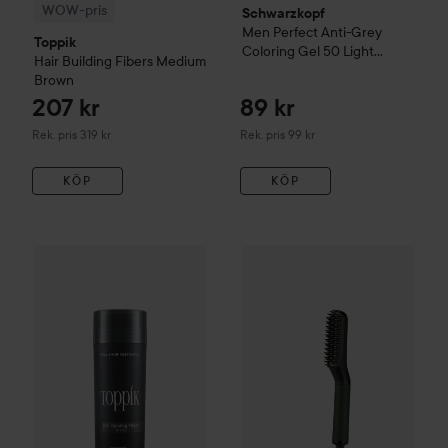
WOW-pris
Schwarzkopf
Men Perfect
Anti-Grey
Toppik
Coloring Gel
50 Light
Hair Building Fibers
Medium
Brown
Brown
207 kr
89 kr
Rekommenderat pris 319 kr
Rekommenderat pris 99 kr
Rek. pris 319 kr
Rek. pris 99 kr
KÖP
KÖP
526 kr
Gordon
Beard Straightening B
Toppik
27.5g
Svart
Rekommenderat pris 619 kr