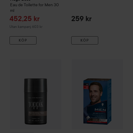
Eau de Toilette for Men
30
ml
Reapris
452,25 kr
259 kr
Utan kampanj 603 kr
KÖP
KÖP
207 kr
WOW-pris
Toppik
Hair Building Fibers
Schwarzkopf
Medium Brown
Men Perfect
Anti
Rekommenderat 