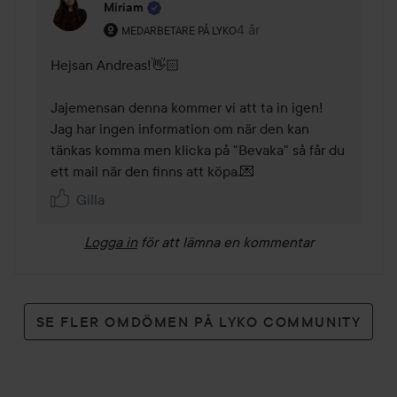
Miriam
Användarens roll: Medarbetare på Lyko.
4 år
Kommentaren lades 4 år
MEDARBETARE PÅ LYKO
Hejsan Andreas!👋🏻 

Jajemensan denna kommer vi att ta in igen! 
Jag har ingen information om när den kan 
tänkas komma men klicka på "Bevaka" så får du 
ett mail när den finns att köpa.💌 
Gilla
Logga in
för att lämna en kommentar
SE FLER OMDÖMEN PÅ LYKO COMMUNITY