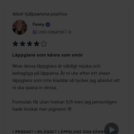
Mest hjälpsamma positiva
Fanny
Användarens roll: Lyko Creator.
3 år
Inlägget skapades 3 år
LYKO CREATOR
Betyg:
Läppglans som känns som smör
4
av
Wow dessa läppglans är väldigt mjuka och 
5
behagliga på läpparna. Är ni ute efter ett sheer 
läppglans som inte kladdar så tycker jag absolut att 
ni ska spana in dessa.

Formulan får utan tvekan 5/5 men jag personligen 
hade önskat mer pigment 🌸
1 PRODUKT I INLÄGGET LÄPPGLANS SOM KÄNNS SOM