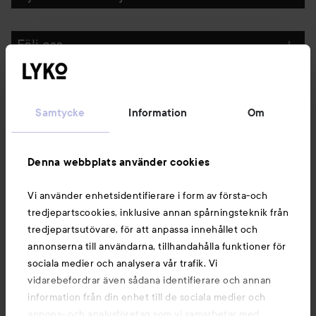
Följ oss
Kundservice
Samtycke
Information
Om
Information
Denna webbplats använder cookies
Du kanske också gillar
Vi använder enhetsidentifierare i form av första-och
tredjepartscookies, inklusive annan spårningsteknik från
tredjepartsutövare, för att anpassa innehållet och
annonserna till användarna, tillhandahålla funktioner för
sociala medier och analysera vår trafik. Vi
vidarebefordrar även sådana identifierare och annan
information från din enhet till de sociala medier och
annons- och analysföretag som vi samarbetar med.