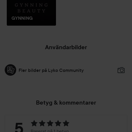
GYNNING
Användarbilder
Fler bilder på Lyko Community
Betyg & kommentarer
Betyg:
5
Baserat på 1 betyg