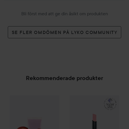
Bli först med att ge din åsikt om produkten
SE FLER OMDÖMEN PÅ LYKO COMMUNITY
Rekommenderade produkter
Gleeze
Yummy Lip Gloss
Rare Raz
25 kr
Gynning Beauty
Lip Shine Ba
SPONSRAD