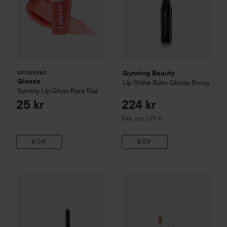
Gynning Beauty
SPONSRAD
Gleeze
Lip Shine Balm
Glossy Bossy
Yummy Lip Gloss
Rare Raz
25 kr
224 kr
Rekommenderat pris 279 kr
Rek. pris 279 kr
KÖP
KÖP
Anastasia Beverly Hills
104 kr
Lip Glo
Gynning Beauty
Flirty Lip Pencil
Talk of the Town
Rekommenderat pris 