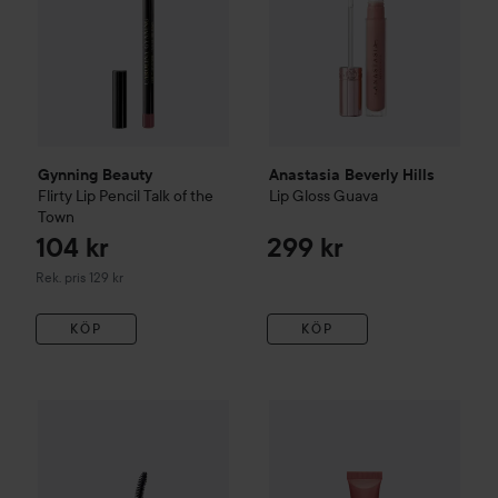
Gynning Beauty
Anastasia Beverly Hills
Flirty Lip Pencil
Talk of the
Lip Gloss
Guava
Town
104 kr
299 kr
Rekommenderat pris 129 kr
Rek. pris 129 kr
KÖP
KÖP
Clarins
Intense Natural Lip Pe
201 kr
Gynning Beauty
Overcurl Glam Mascara
Rekommenderat pris 249 kr