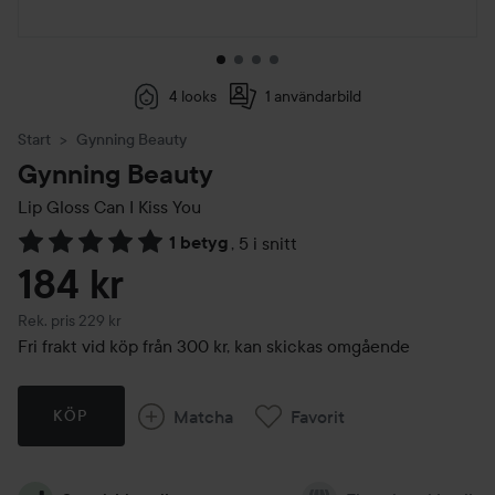
4 looks
1 användarbild
Start
Gynning Beauty
Gynning Beauty
Lip Gloss
Can I Kiss You
1 betyg
,
5 i snitt
Hoppa till Betyg & kommentarer
184 kr
Rekommenderat pris 229 kr
Rek. pris 229 kr
Fri frakt vid köp från 300 kr, kan skickas omgående
Matcha
Favorit
KÖP