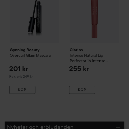
Gynning Beauty
Clarins
Overcurl Glam Mascara
Intense Natural Lip
Perfector
16 Intense
Rosebud
201 kr
255 kr
Rekommenderat pris 249 kr
Rek. pris 249 kr
KÖP
KÖP
Nyheter och erbjudanden