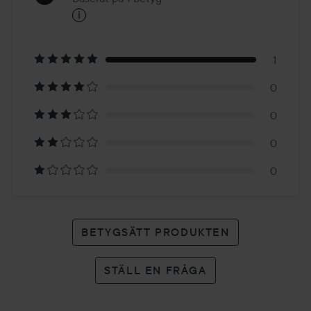
i
5
Baserat
på
1
0
1
0
betyg
0
0
BETYGSÄTT PRODUKTEN
STÄLL EN FRÅGA