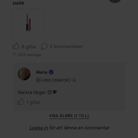
SMÖR
2 kommentarer
8 gillar
2133 visningar
Maria
Användarens roll: Lyko Creator.
3 år
Kommentaren lades 3 år
LYKO CREATOR
Vackra färger 😍💖
1 gillar
VISA ÄLDRE (1 TILL)
Logga in
för att lämna en kommentar