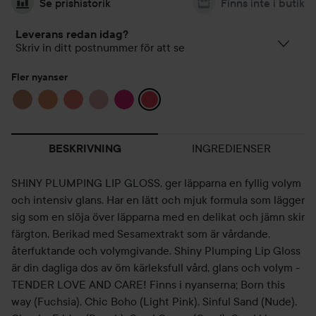
Se prishistorik
Finns inte i butik
Leverans redan idag?
Skriv in ditt postnummer för att se
Fler nyanser
INGREDIENSER
BESKRIVNING
SHINY PLUMPING LIP GLOSS, ger läpparna en fyllig volym
och intensiv glans. Har en lätt och mjuk formula som lägger
sig som en slöja över läpparna med en delikat och jämn skir
färgton. Berikad med Sesamextrakt som är vårdande,
återfuktande och volymgivande. Shiny Plumping Lip Gloss
är din dagliga dos av öm kärleksfull vård, glans och volym -
TENDER LOVE AND CARE! Finns i nyanserna; Born this
way (Fuchsia), Chic Boho (Light Pink), Sinful Sand (Nude),