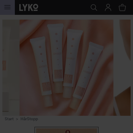
HOPPA TILL INNEHÅLLET
Start
HårStopp