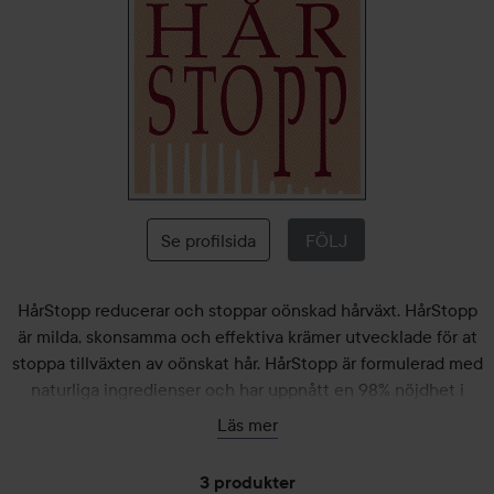
HårStopp
Se profilsida
FÖLJ
HårStopp reducerar och stoppar oönskad hårväxt. HårStopp
är milda, skonsamma och effektiva krämer utvecklade för at
stoppa tillväxten av oönskat hår. HårStopp är formulerad med
naturliga ingredienser och har uppnått en 98% nöjdhet i
kliniska tester. De biologiskt aktiva föreningarna härrör från
Läs mer
sterolkomplexet BioAlpha, extraherat från sojabönor. Dessa
bidrar till att förhindra hårväxt. Du kan börja se resultat efter 2
3 produkter