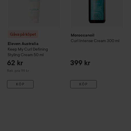
Gåva på köpet
Moroccanoil
Curl
Intense Cream
300 ml
Eleven Australia
Keep My Curl Defining
Styling Cream
50 ml
62 kr
399 kr
Rekommenderat pris 99 kr
Rek. pris 99 kr
KÖP
KÖP