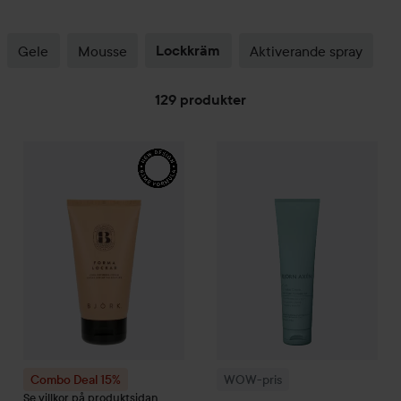
Gele
Mousse
Lockkräm
Aktiverande spray
129 produkter
HOPPA TILL FILTRERA
WOW-pris
Björn Axén
Curl
Crea
Combo Deal 15%
Björk
FORMA
LOCKAR Curl Defining Cream
1
Combo Deal 15%
WOW-pris
Se villkor på produktsidan