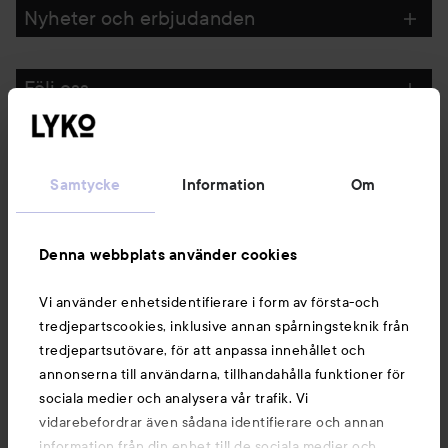
Nyheter och erbjudanden
Följ oss
Kundservice
Samtycke
Information
Om
Information
Denna webbplats använder cookies
Du kanske också gillar
Vi använder enhetsidentifierare i form av första-och
tredjepartscookies, inklusive annan spårningsteknik från
tredjepartsutövare, för att anpassa innehållet och
annonserna till användarna, tillhandahålla funktioner för
sociala medier och analysera vår trafik. Vi
vidarebefordrar även sådana identifierare och annan
information från din enhet till de sociala medier och