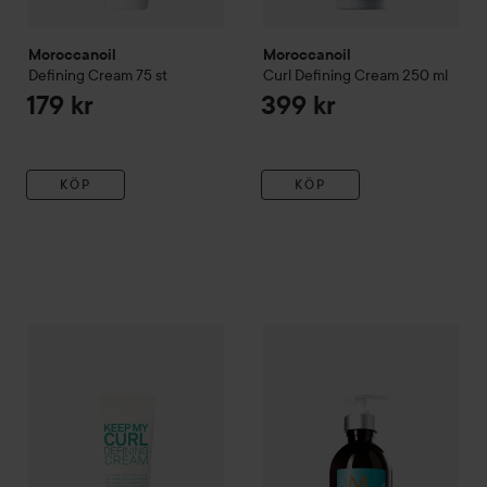
Moroccanoil
Moroccanoil
Defining Cream
75 st
Curl
Defining Cream
250 ml
179 kr
399 kr
KÖP
KÖP
Moroccanoil
Curl
Intense Cre
Gåva på köpet
Eleven Australia
Keep My Curl Defining Styli