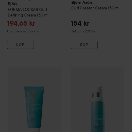
Björn Axén
Björk
Curl
Creator Cream
150 ml
FORMA
LOCKAR Curl
Defining Cream
150 ml
Reapris
194,65 kr
154 kr
Rekommenderat pris 220 kr
Utan kampanj 229 kr
Rek. pris 220 kr
KÖP
KÖP
Moroccanoil
Defining Cream
75 st
Moroccanoil
Curl
Defining Cr
179 kr