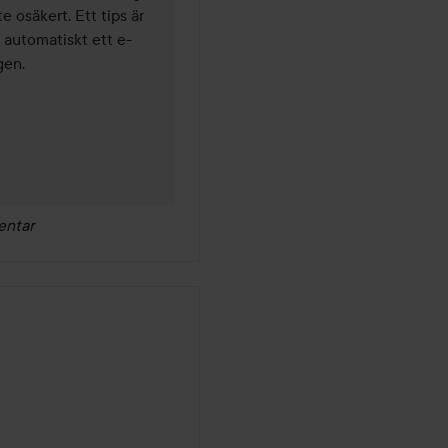
e osäkert. Ett tips är 
u automatiskt ett e-
en.

entar