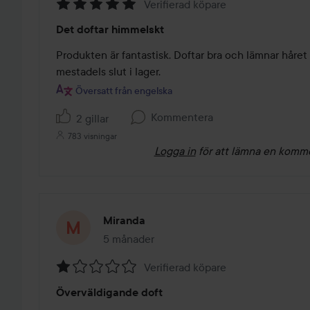
Verifierad köpare
Betyg:
Det doftar himmelskt
5
av
Produkten är fantastisk. Doftar bra och lämnar håret m
5
mestadels slut i lager.
Översatt från engelska
Kommentera
2 gillar
783 visningar
Logga in
för att lämna en komm
Miranda
5 månader
Inlägget skapades 5 månader
Verifierad köpare
Betyg:
Överväldigande doft
1