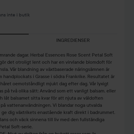
nns inte i butik
INGREDIENSER
kimrande dagar. Herbal Essences Rose Scent Petal Soft
, gör det otroligt lent och har en virvlande blomdoft för
nsla. Vår blandning av växtbaserade näringsämnen är
handplockats i Grasse i södra Frankrike. Resultatet är
året oemotståndligt mjukt dag efter dag. Vår lyxigt
 på två olika sätt: Använd som ett vanligt balsam, eller
 låt balsamet sitta kvar för att njuta av väldoften
 på vattenanvändningen. Vi blandar noga utvalda
t ge dig växtrikets enastående kraft direkt i badrummet.
 glans och väck sinnena till liv med den fullständiga
etal Soft-serie.
jut av doften från en bukett rosor som är