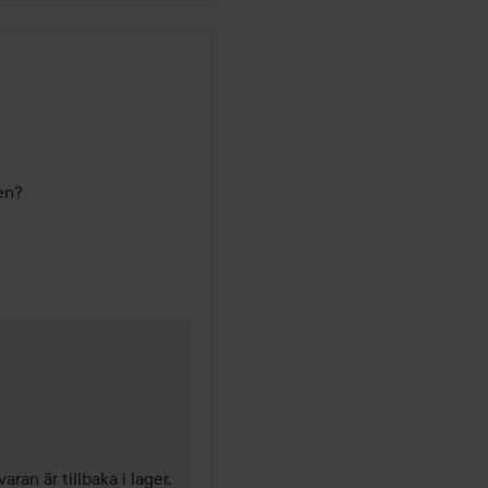
gen?
ånader
ran är tillbaka i lager. 