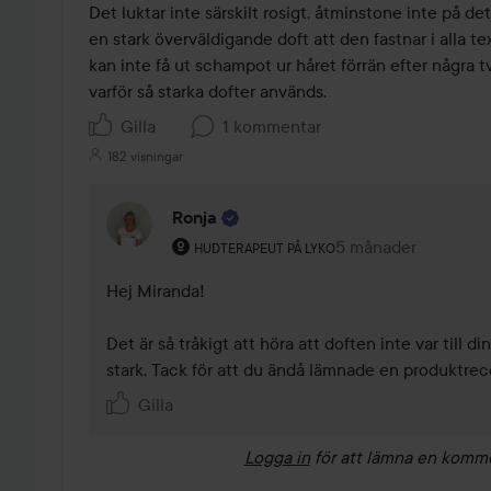
av
Det luktar inte särskilt rosigt, åtminstone inte på det 
5
en stark överväldigande doft att den fastnar i alla text
kan inte få ut schampot ur håret förrän efter några tvä
varför så starka dofter används.
Gilla
1 kommentar
182 visningar
Ronja
Användarens roll: Hudterapeut på Lyko.
5 månader
Kommentaren lades
HUDTERAPEUT PÅ LYKO
Hej Miranda! 

Det är så tråkigt att höra att doften inte var till d
stark. Tack för att du ändå lämnade en produktre
Gilla
Logga in
för att lämna en komm