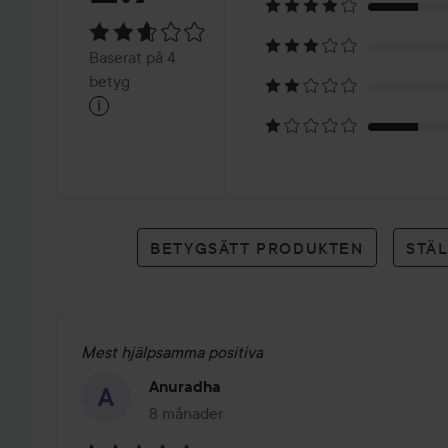
2.7
Baserat
Baserat på 4
på
betyg
i
4
betyg
BETYGSÄTT PRODUKTEN
STÄ
Mest hjälpsamma positiva
Anuradha
8 månader
Inlägget skapades 8 månader