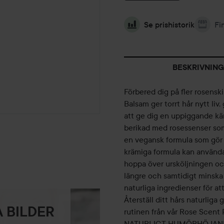
Se prishistorik
Fi
BESKRIVNING
Förbered dig på fler rosens
Balsam ger torrt hår nytt liv
att ge dig en uppiggande kä
berikad med rosessenser som 
en vegansk formula som gör h
krämiga formula kan användas
hoppa över ursköljningen och
längre och samtidigt minska
naturliga ingredienser för at
Återställ ditt hårs naturliga
 BILDER
rutinen från vår Rose Scent P
NATURLIGT HUMÖRHÖJANDE. N