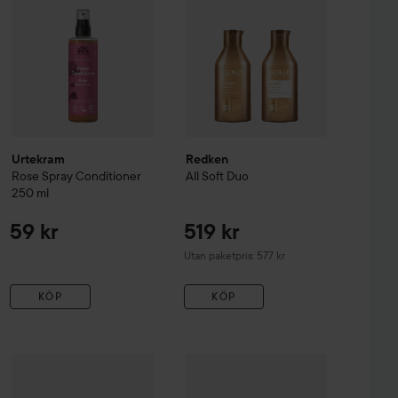
Urtekram
Redken
Rose
Spray Conditioner
All Soft Duo
250 ml
59 kr
519 kr
Utan paketpris: 577 kr
KÖP
KÖP
r Rosemary
Maria Åkerberg
400 ml
Hair Conditioner Rosemary
milk_shake
Colour Maintainer Flow
500 ml
129 kr
349 kr