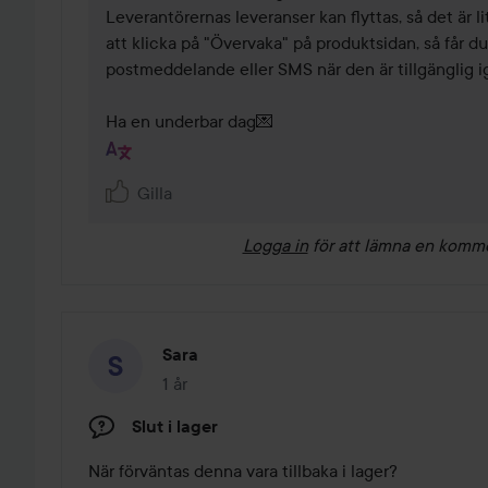
Leverantörernas leveranser kan flyttas, så det är lit
att klicka på "Övervaka" på produktsidan, så får d
postmeddelande eller SMS när den är tillgänglig ig
Ha en underbar dag💌
Gilla
Logga in
för att lämna en komm
Sara
1 år
Inlägget skapades 1 år
Slut i lager
När förväntas denna vara tillbaka i lager?