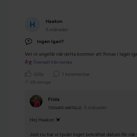
Haakon
5 månader
Inlägget skapades 5 månader
Ingen Igen?
Vet ni ungefär när detta kommer att finnas i lager i
Översatt från norska
Gilla
1 kommentar
128 visningar
Frida
Användarens roll: Tidigare anställd.
5 månader
Kommentaren lades 5 m
TIDIGARE ANSTÄLLD
Hej Haakon 💓

Just nu har vi tyvärr inget bekräftat datum för när va