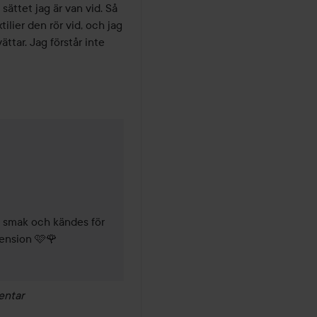
sättet jag är van vid. Så 
ilier den rör vid, och jag 
ttar. Jag förstår inte 
 5 månader
in smak och kändes för 
cension 🩷🌹
entar