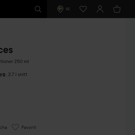
SE
ces
tioner
250 ml
tyg
,
2.7 i snitt
arer
cha
Favorit