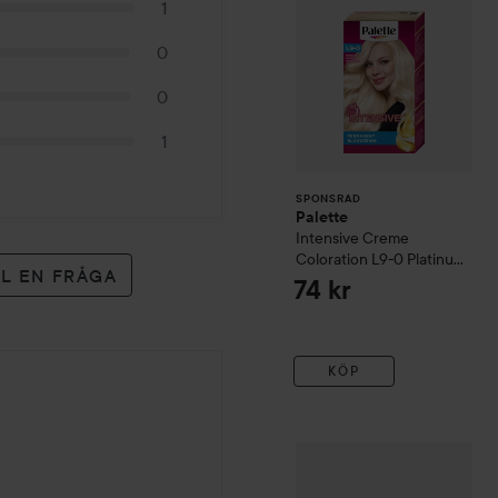
1
0
0
1
SPONSRAD
Palette
Intensive Creme
Coloration
L9-0 Platinum
LL EN FRÅGA
Blonde
74 kr
KÖP
Faith in Nature
Conditione