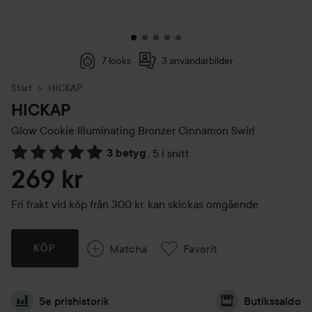
7 looks
3 användarbilder
Start
HICKAP
HICKAP
Glow Cookie Illuminating Bronzer
Cinnamon Swirl
3 betyg
,
5 i snitt
Hoppa till Betyg & kommentarer
269 kr
Fri frakt vid köp från 300 kr, kan skickas omgående
Matcha
Favorit
KÖP
Se prishistorik
Butikssaldo