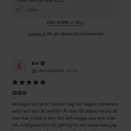
Låter helt perfekt 😍😍
1 gillar
VISA ÄLDRE (1 TILL)
Logga in
för att lämna en kommentar
Emi
Användarens roll: Lyko Creator.
1 vecka
Inlägget skapades 1 vecka
LYKO CREATOR
Betyg:
😍😍😍
5
av
Verkligen en så fin bronzer, jag har färgen cinnamon 
5
swirl och den är perfekt! Är inte för pigmenterad så 
man kan jobba in den fint och bygga upp som man 
vill, möjligtvis liiite för glittrig för min smak men jag 