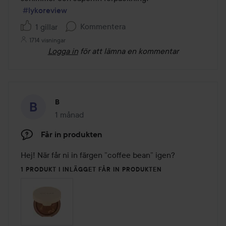
#lykoreview
Kommentera
1 gillar
1714 visningar
Logga in
för att lämna en kommentar
B
1 månad
Inlägget skapades 1 månad
Får in produkten
Hej! När får ni in färgen ”coffee bean” igen? 
1 PRODUKT I INLÄGGET FÅR IN PRODUKTEN