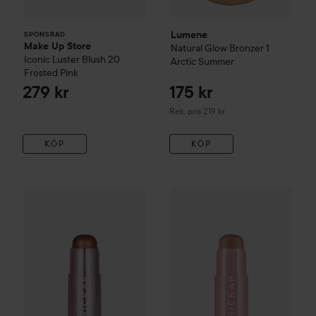
Lumene
SPONSRAD
Make Up Store
Natural Glow Bronzer
1
Iconic Luster Blush
20
Arctic Summer
Frosted Pink
279 kr
175 kr
Rekommenderat pris 219 kr
Rek. pris 219 kr
KÖP
KÖP
HICKAP
The Wonder Glow Stick
HICKAP
Sunlit Bronze
The Wonder Stick Bro
229 kr