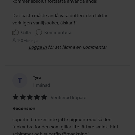
kommer absolut fortsätta använda ändå!  

Det bästa måste ändå vara doften, den luktar 
verkligen vaniljsocker, älskar!!!
Gilla
Kommentera
140 visningar
Logga in
för att lämna en kommentar
Tyra
1 månad
Inlägget skapades 1 månad
Verifierad köpare
Betyg:
Recension
5
av
superfin bronzer, inte jätte pigmenterad så den 
5
funkar bra för den som gillar lite lättare smink. Fint 
schimmer och superfin förpackning!
