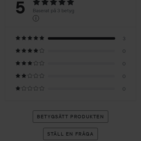
Betyg:
5
Baserat på 3 betyg
i
5
Baserat
på
3
0
3
0
betyg
0
0
BETYGSÄTT PRODUKTEN
STÄLL EN FRÅGA