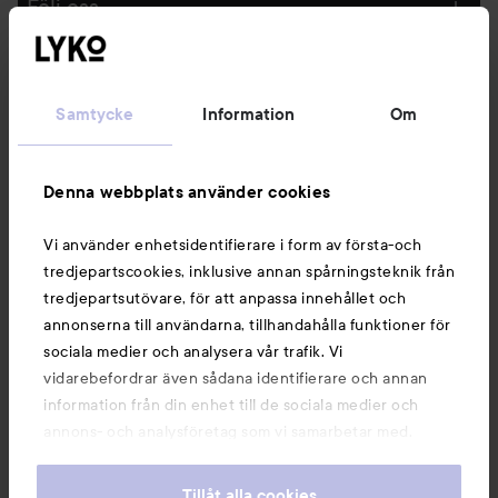
Följ oss
Kundservice
Samtycke
Information
Om
Information
Denna webbplats använder cookies
Du kanske också gillar
Vi använder enhetsidentifierare i form av första-och
tredjepartscookies, inklusive annan spårningsteknik från
tredjepartsutövare, för att anpassa innehållet och
annonserna till användarna, tillhandahålla funktioner för
sociala medier och analysera vår trafik. Vi
vidarebefordrar även sådana identifierare och annan
information från din enhet till de sociala medier och
annons- och analysföretag som vi samarbetar med.
Dessa kan i sin tur kombinera informationen med annan
information som du har tillhandahållit eller som de har
Tillåt alla cookies