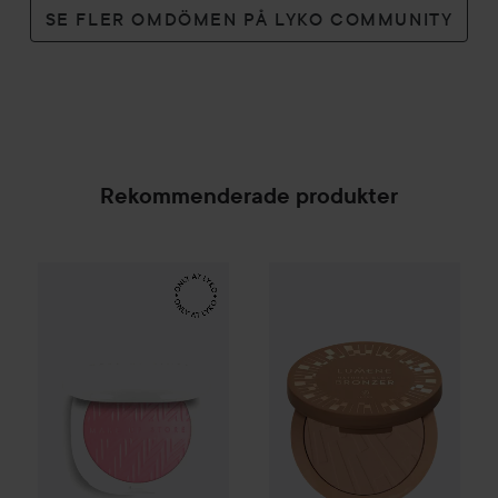
SE FLER OMDÖMEN PÅ LYKO COMMUNITY
Rekommenderade produkter
Make Up Store
Iconic Luster Blush
20 Frosted Pink
Lumene
Natural Glow Bronzer
SPONSRAD