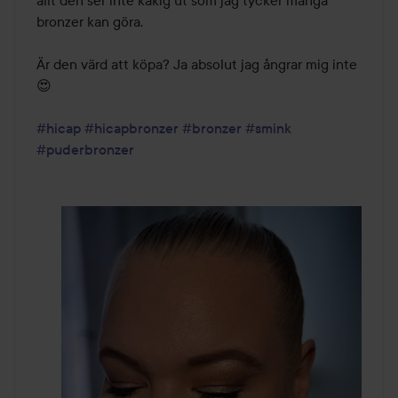
allt den ser inte kakig ut som jag tycker många 
bronzer kan göra. 

Är den värd att köpa? Ja absolut jag ångrar mig inte 
😍

#hicap
#hicapbronzer
#bronzer
#smink
#puderbronzer