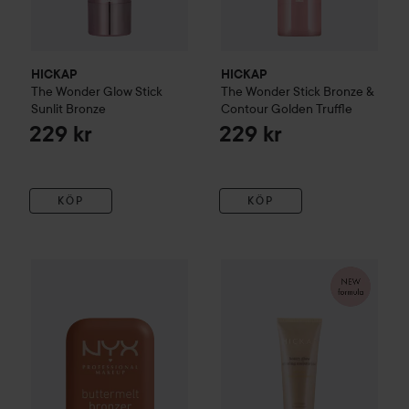
HICKAP
HICKAP
The Wonder Glow Stick
The Wonder Stick Bronze &
Sunlit Bronze
Contour
Golden Truffle
229 kr
229 kr
KÖP
KÖP
HICKAP
Priming Moisturizer
H
NYX PROFESSIONAL MAKEUP
Buttermelt Bronzer
02.5 Butt