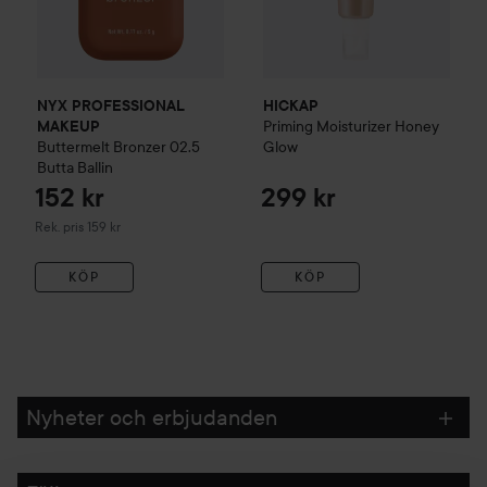
NYX PROFESSIONAL
HICKAP
Priming Moisturizer
Honey
MAKEUP
Buttermelt Bronzer
02.5
Glow
Butta Ballin
152 kr
299 kr
Rekommenderat pris 159 kr
Rek. pris 159 kr
KÖP
KÖP
Nyheter och erbjudanden