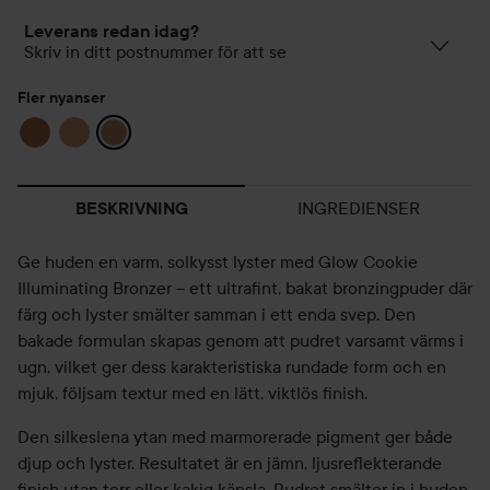
Leverans redan idag?
Skriv in ditt postnummer för att se
Fler nyanser
INGREDIENSER
BESKRIVNING
Ge huden en varm, solkysst lyster med Glow Cookie
Illuminating Bronzer – ett ultrafint, bakat bronzingpuder där
färg och lyster smälter samman i ett enda svep. Den
bakade formulan skapas genom att pudret varsamt värms i
ugn, vilket ger dess karakteristiska rundade form och en
mjuk, följsam textur med en lätt, viktlös finish.
Den silkeslena ytan med marmorerade pigment ger både
djup och lyster. Resultatet är en jämn, ljusreflekterande
finish utan torr eller kakig känsla. Pudret smälter in i huden,