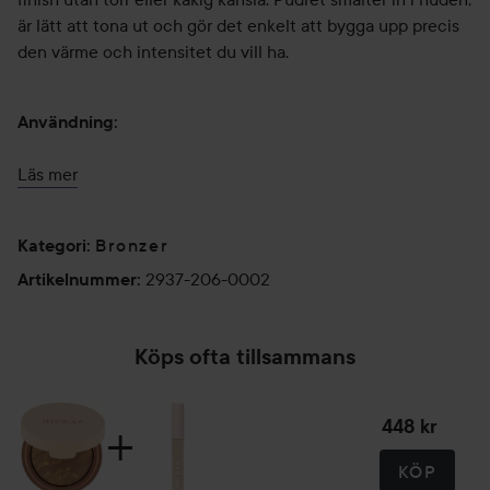
är lätt att tona ut och gör det enkelt att bygga upp precis
den värme och intensitet du vill ha.
Användning:
Applicera med en borste där solen naturligt träffar ansiktet
Läs mer
– till exempel över kindben, panna, näsrygg och haka – för
en varm, solkysst effekt. Svep även lätt över hals och
Bronzer
dekolletage för att förstärka känslan av ett naturligt,
Kategori
:
gyllene glow. Bygg upp i tunna lager för önskad intensitet
2937-206-0002
Artikelnummer
:
och ett mjukt, sömlöst resultat. För Glow Cookie
Illuminating Bronzer rekommenderar vi borsten Inside Out
Face Definer 405.
Köps ofta tillsammans
6,5 g
448 kr
KÖP