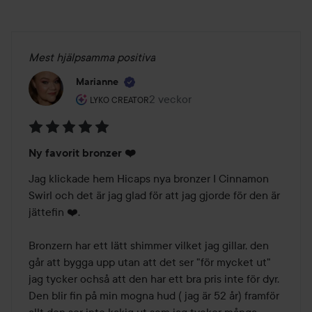
Mest hjälpsamma positiva
Marianne
Användarens roll: Lyko Creator.
2 veckor
Inlägget skapades 2 veckor
LYKO CREATOR
Betyg:
Ny favorit bronzer ❤️
5
av
Jag klickade hem Hicaps nya bronzer I Cinnamon 
5
Swirl och det är jag glad för att jag gjorde för den är 
jättefin ❤️.

Bronzern har ett lätt shimmer vilket jag gillar, den 
går att bygga upp utan att det ser "för mycket ut" 
jag tycker ochså att den har ett bra pris inte för dyr.  
Den blir fin på min mogna hud ( jag är 52 år) framför 