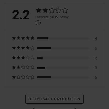
Betyg:
2.2
Baserat på 19 betyg
i
2.2
Baserat
på
4
5
19
2
betyg
3
5
BETYGSÄTT PRODUKTEN