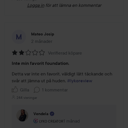
Logga in
för att lämna en kommentar
Mateo Josip
2 månader
Inlägget skapades 2 månader
Verifierad köpare
Betyg:
Inte min favorit foundation.
2
av
Detta var inte en favorit, väldigt lätt täckande och 
5
svår att jämna ut på huden. 
#lykoreview
Gilla
1 kommentar
244 visningar
Vendela
Användarens roll: Lyko Creator.
1 månad
Kommentaren lades 1 månad
LYKO CREATOR