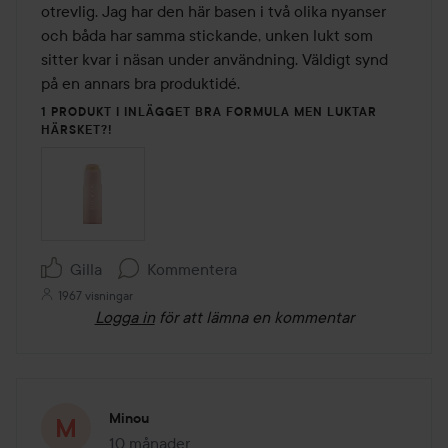
otrevlig. Jag har den här basen i två olika nyanser 
och båda har samma stickande, unken lukt som 
sitter kvar i näsan under användning. Väldigt synd 
på en annars bra produktidé.
1 PRODUKT I INLÄGGET BRA FORMULA MEN LUKTAR
HÄRSKET?!
Gilla
Kommentera
1967 visningar
Logga in
för att lämna en kommentar
Minou
10 månader
Inlägget skapades 10 månader