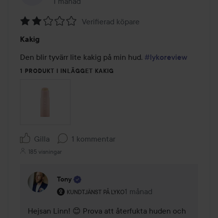
1 månad
Inlägget skapades 1 månad
Verifierad köpare
Betyg:
Kakig
2
av
Den blir tyvärr lite kakig på min hud. 
#lykoreview
5
1 PRODUKT I INLÄGGET KAKIG
Gilla
1 kommentar
185 visningar
Tony
Användarens roll: Kundtjänst på Lyko.
1 månad
Kommentaren lades 1 måna
KUNDTJÄNST PÅ LYKO
Hejsan Linn! 😊 Prova att återfukta huden och 