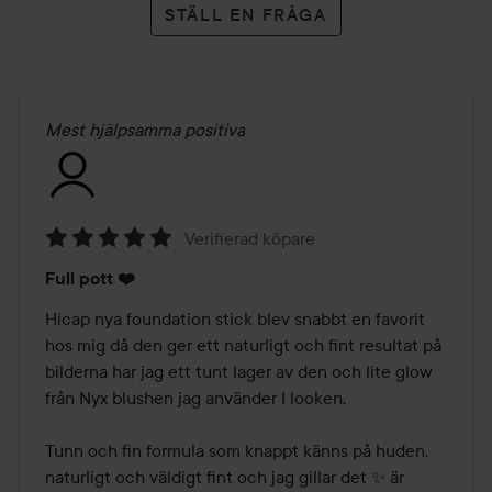
STÄLL EN FRÅGA
Mest hjälpsamma positiva
Verifierad köpare
Betyg:
Full pott ❤️
5
av
Hicap nya foundation stick blev snabbt en favorit 
5
hos mig då den ger ett naturligt och fint resultat på 
bilderna har jag ett tunt lager av den och lite glow 
från Nyx blushen jag använder I looken. 

Tunn och fin formula som knappt känns på huden,  
naturligt och väldigt fint och jag gillar det ✨️ är 