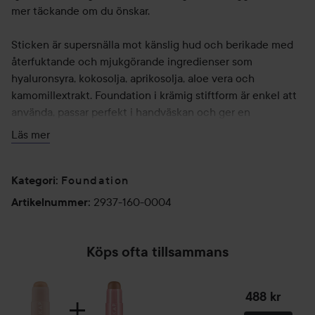
mer täckande om du önskar.
Sticken är supersnälla mot känslig hud och berikade med
återfuktande och mjukgörande ingredienser som
hyaluronsyra, kokosolja, aprikosolja, aloe vera och
kamomillextrakt. Foundation i krämig stiftform är enkel att
använda, passar perfekt i handväskan och ger en
fantastiskt snyggt resultat.
Läs mer
The Wonder Base passar även utmärkt att användas som
bronzer, contouring och concealer. Genom att använda en
Foundation
Kategori
:
och samma formula för de olika applikationerna uppnår du
2937-160-0004
Artikelnummer
:
ett helt sömlöst resultat med mindre risk att sminket börjar
rulla.
Köps ofta tillsammans
• Concealer: För att använda The Wonder Base som
concealer, välj en nyans som är 1–2 två steg ljusare än din
488 kr
foundation
• Contour: För att använda The Wonder Base för