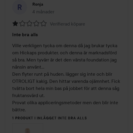
Ronja
4 månader
Inlägget skapades 4 månader
Verifierad köpare
Betyg:
Inte bra alls
1
av
Ville verkligen tycka om denna då jag brukar tycka 
5
om Hickaps produkter, och denna är marknadsförd 
så bra. Men tyvärr är det den värsta foundation jag 
nånsin använt... 

Den flyter runt på huden, lägger sig inte och blir 
OTROLIGT kakig. Den hittar varenda ojämnhet. Fick 
tvätta bort hela min bas på jobbet för att denna såg 
fruktansvärd ut.

Provat olika appliceringsmetoder men den blir inte 
bättre. 
1 PRODUKT I INLÄGGET INTE BRA ALLS