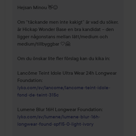
Hejsan Minou 👋😊 

Om “täckande men inte kakigt” är vad du söker, 
är Hickap Wonder Base en bra kandidat – den 
ligger någonstans mellan lätt/medium och 
medium/tillbyggbar 🤍🤗

Om du önskar lite fler förslag kan du kika in: 

Lancôme Teint Idole Ultra Wear 24h Longwear 
lyko.com/sv/lancome/lancome-teint-idole-
fond-de-teint-315c
lyko.com/sv/lumene/lumene-blur-16h-
longwear-found-spf15-0-light-ivory