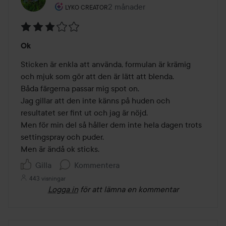
Användarens roll: Lyko Creator.
2 månader
Inlägget skapades 2 månader
LYKO CREATOR
Betyg:
Ok
3
av
Sticken är enkla att använda, formulan är krämig 
5
och mjuk som gör att den är lätt att blenda.

Båda färgerna passar mig spot on.

Jag gillar att den inte känns på huden och 
resultatet ser fint ut och jag är nöjd.

Men för min del så håller dem inte hela dagen trots 
settingspray och puder.

Men är ändå ok sticks.
Gilla
Kommentera
443 visningar
Logga in
för att lämna en kommentar