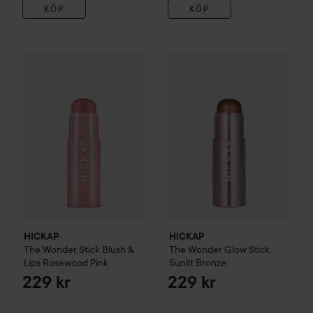
KÖP
KÖP
HICKAP
The Wonder Stick Blush & Lips
HICKAP
The Wonder Glow Sti
Rosewood Pink
229 k
HICKAP
HICKAP
The Wonder Stick Blush &
The Wonder Glow Stick
Lips
Rosewood Pink
Sunlit Bronze
229 kr
229 kr