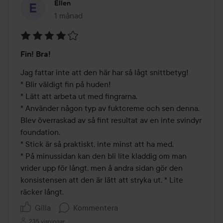
Ellen
1 månad
Inlägget skapades 1 månad
Betyg:
Fin! Bra!
4
av
Jag fattar inte att den här har så lågt snittbetyg! 

5
* Blir väldigt fin på huden! 

* Lätt att arbeta ut med fingrarna. 

* Använder någon typ av fuktcreme och sen denna. 
Blev överraskad av så fint resultat av en inte svindyr 
foundation. 

* Stick är så praktiskt, inte minst att ha med.

* På minussidan kan den bli lite kladdig om man 
vrider upp för långt, men å andra sidan gör den 
konsistensen att den är lätt att stryka ut. * Lite 
räcker långt.
Gilla
Kommentera
235 visningar