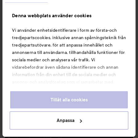
KÖP
KÖP
Denna webbplats använder cookies
Vi använder enhetsidentifierare i form av första-och
tredjepartscookies, inklusive annan spårningsteknik från
tredjepartsutövare, för att anpassa innehållet och
annonserna till användarna, tillhandahålla funktioner för
Nyheter och erbjudanden
sociala medier och analysera vår trafik. Vi
vidarebefordrar även sådana identifierare och annan
Följ oss
information från din enhet till de sociala medier och
annons- och analysföretag som vi samarbetar med.
Dessa kan i sin tur kombinera informationen med annan
Kundservice
information som du har tillhandahållit eller som de har
Tillåt alla cookies
samlat in när du har använt deras tjänster. Du godkänner
våra cookies vid fortsatt användande av vår webbplats.
Information
För information om hur du kan ändra inställningarna för
Anpassa
cookies, se vår
Cookie Policy