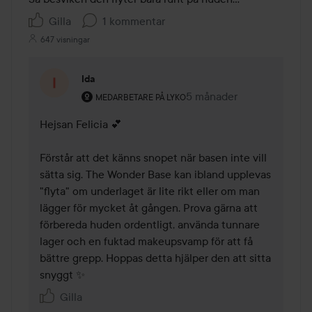
5
Gilla
1 kommentar
647 visningar
Ida
Användarens roll: Medarbetare på Lyko.
5 månader
Kommentaren lades 5 må
MEDARBETARE PÅ LYKO
Hejsan Felicia 💕 

Förstår att det känns snopet när basen inte vill 
sätta sig. The Wonder Base kan ibland upplevas 
"flyta" om underlaget är lite rikt eller om man 
lägger för mycket åt gången. Prova gärna att 
förbereda huden ordentligt, använda tunnare 
lager och en fuktad makeupsvamp för att få 
bättre grepp. Hoppas detta hjälper den att sitta 
snyggt ✨ 
Gilla