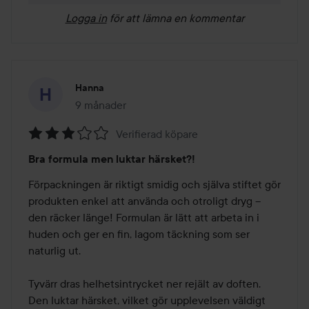
Logga in
för att lämna en kommentar
Hanna
9 månader
Inlägget skapades 9 månader
Verifierad köpare
Betyg:
Bra formula men luktar härsket?!
3
av
Förpackningen är riktigt smidig och själva stiftet gör 
5
produkten enkel att använda och otroligt dryg – 
den räcker länge! Formulan är lätt att arbeta in i 
huden och ger en fin, lagom täckning som ser 
naturlig ut. 

Tyvärr dras helhetsintrycket ner rejält av doften. 
Den luktar härsket, vilket gör upplevelsen väldigt 