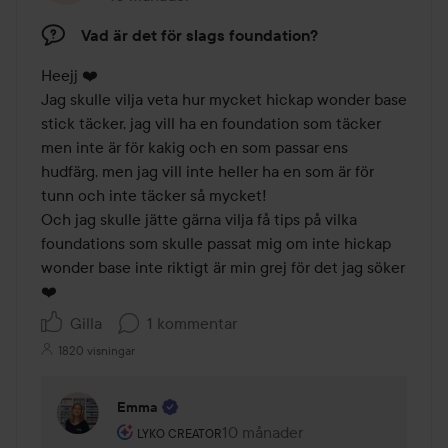
Vad är det för slags foundation?
Heejj ❤️

Jag skulle vilja veta hur mycket hickap wonder base 
stick täcker, jag vill ha en foundation som täcker 
men inte är för kakig och en som passar ens 
hudfärg, men jag vill inte heller ha en som är för 
tunn och inte täcker så mycket!

Och jag skulle jätte gärna vilja få tips på vilka 
foundations som skulle passat mig om inte hickap 
wonder base inte riktigt är min grej för det jag söker 
❤️
Gilla
1 kommentar
1820 visningar
Emma
Användarens roll: Lyko Creator.
10 månader
Kommentaren lades 10 månader
LYKO CREATOR