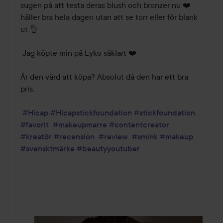
sugen på att testa deras blush och bronzer nu ❤️ 
håller bra hela dagen utan att se torr eller för blank 
ut 👌

 Jag köpte min på Lyko såklart ❤️

Är den värd att köpa? Absolut då den har ett bra 
pris. 

#Hicap
#Hicapstickfoundation
#stickfoundation
#favorit
#makeupmarre
#contentcreator
#kreatör
#recension
#review
#smink
#makeup
#svensktmärke
#beautyyoutuber