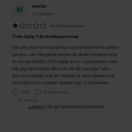
Matilda
2 månader
Inlägget skapades 2 månader
Verifierad köpare
Betyg:
Trots hjälp från butikspersonal
1
av
Var ute efter en foundation som endast finns online 
5
på lyko, var i desperat behov så skulle försöka hitta 
en annan istället. Fick hjälp av en i personalen men 
när jag väl testade den här var det pengar i sjön. 
Den var väldigt svår att blanda ut, den kändes torr 
på huden och sminket delade sig. 
#lykoreview
Gilla
Kommentera
295 visningar
Logga in
för att lämna en kommentar