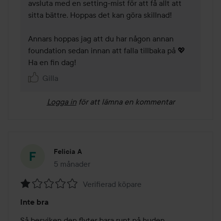
avsluta med en setting-mist för att få allt att 
sitta bättre. Hoppas det kan göra skillnad!

Annars hoppas jag att du har någon annan 
foundation sedan innan att falla tillbaka på 💖 
Ha en fin dag! 
Gilla
Logga in
för att lämna en kommentar
Felicia A
5 månader
Inlägget skapades 5 månader
Verifierad köpare
Betyg:
Inte bra
1
av
Så besviken den flyter bara runt på huden...