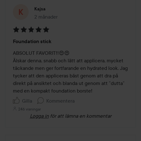
Kajsa
2 månader
Inlägget skapades 2 månader
Betyg:
Foundation stick
5
av
ABSOLUT FAVORIT!!😍😍

5
Älskar denna, snabb och lätt att applicera, mycket 
täckande men ger fortfarande en hydrated look. Jag 
tycker att den appliceras bäst genom att dra på 
direkt på ansiktet och blanda ut genom att ”dutta” 
med en kompakt foundation borste!
Gilla
Kommentera
246 visningar
Logga in
för att lämna en kommentar