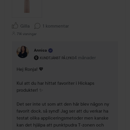
Gilla
1 kommentar
714 visningar
Annica
Användarens roll: Kundtjänst på Lyko.
4 månader
Kommentaren lades 4 mån
KUNDTJÄNST PÅ LYKO
Hej Ronja! 💖 

Kul att du har hittat favoriter i Hickaps 
produkter! ✨ 

Det ser inte ut som att den här blev någon ny 
favorit dock, så synd! Jag ser att du verkar ha 
testat olika appliceringsmetoder men kanske 
kan det hjälpa att punktpudra T-zonen och 