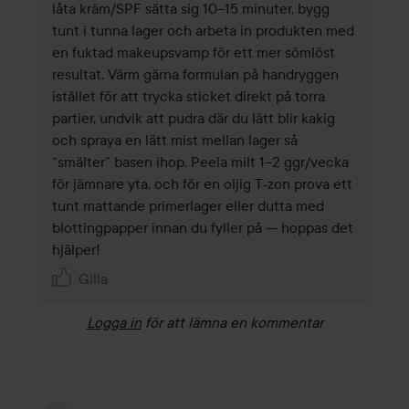
låta kräm/SPF sätta sig 10–15 minuter, bygg 
tunt i tunna lager och arbeta in produkten med 
en fuktad makeupsvamp för ett mer sömlöst 
resultat. Värm gärna formulan på handryggen 
istället för att trycka sticket direkt på torra 
partier, undvik att pudra där du lätt blir kakig 
och spraya en lätt mist mellan lager så 
“smälter” basen ihop. Peela milt 1–2 ggr/vecka 
för jämnare yta, och för en oljig T‑zon prova ett 
tunt mattande primerlager eller dutta med 
blottingpapper innan du fyller på — hoppas det 
hjälper!
Gilla
Logga in
för att lämna en kommentar