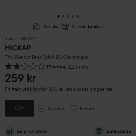
33 looks
11 användarbilder
Start
HICKAP
HICKAP
The Wonder Base Stick
2C Champagne
19 betyg
,
2.2 i snitt
Hoppa till Betyg & kommentarer
259 kr
Fri frakt vid köp från 300 kr, kan skickas omgående
Matcha
Favorit
KÖP
Se prishistorik
Butikssaldo