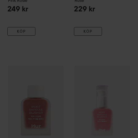
Pink Rosie
Rose
249 kr
229 kr
KÖP
KÖP
House of Hur
Moist Ampoule Blusher
House of Hur
03 Rose Brown
Moist Ampoule 
149 kr