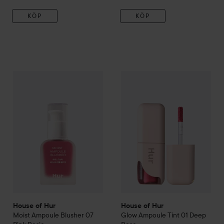
KÖP
KÖP
House of Hur
Moist Ampoule Blusher
House of Hur
07 Pink Rosie
Glow Ampoule T
249 kr
House of Hur
House of Hur
Moist Ampoule Blusher
07
Glow Ampoule Tint
01 Deep