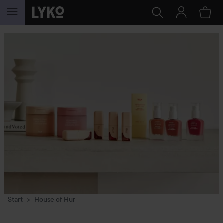
HOPPA TILL INNEHÅLLET
Start
House of Hur