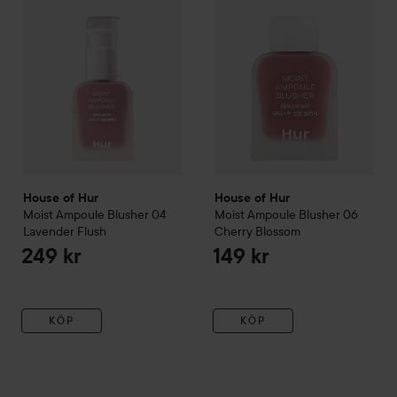
Deras bästsäljande blush är en storfavorit: ett vårdande blush
som smälter in i huden samtidigt som det återfuktar, lugnar
och stärker. Perfekt för dig som vill ha multifunktionell
makeup som vårdar huden lika mycket som den framhäver
den.
House of Hur står för rena formuleringar utan kompromisser –
där makeup fungerar som hudvård, och hudvård känns som
makeup.
House of Hur
House of Hur
Moist Ampoule Blusher
04
Moist Ampoule Blusher
06
Lavender Flush
Cherry Blossom
249 kr
149 kr
KÖP
KÖP