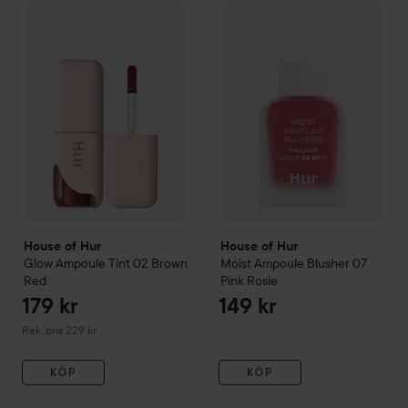
House of Hur
Moist Ampoule 
179 kr
House of Hur
Glow Ampoule Tint
02 Brown Red
Rekommenderat pris 229 kr
House of Hur
House of Hur
Glow Ampoule Tint
02 Brown
Moist Ampoule Blusher
07
Red
Pink Rosie
179 kr
149 kr
Rekommenderat pris 229 kr
Rek. pris 229 kr
KÖP
KÖP