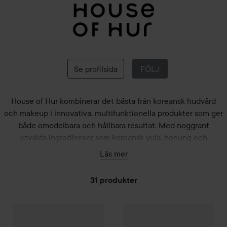
House
of
Hur
Se profilsida
FÖLJ
House of Hur kombinerar det bästa från koreansk hudvård
och makeup i innovativa, multifunktionella produkter som ger
både omedelbara och hållbara resultat. Med noggrant
utvalda ingredienser som koreansk yuja, honung och
risextrakt är varje formulering framtagen för att vara effektiv,
Läs mer
skonsam och anpassad för känslig hud.
31 produkter
Varumärket erbjuder allt från lättabsorberade solskydd och
återfuktande rengöringsbalsam till hudvårdande blushers och
glastunna läppfärger – alltid med fokus på viktlös textur,
House of Hur
HOPPA TILL FILTRERA
Moist Ampoule Blusher
House of Hur
04 Lavender Flush
Moist Ampoule 
249 k
hudbarriärens hälsa och ett naturligt, långvarigt glow.