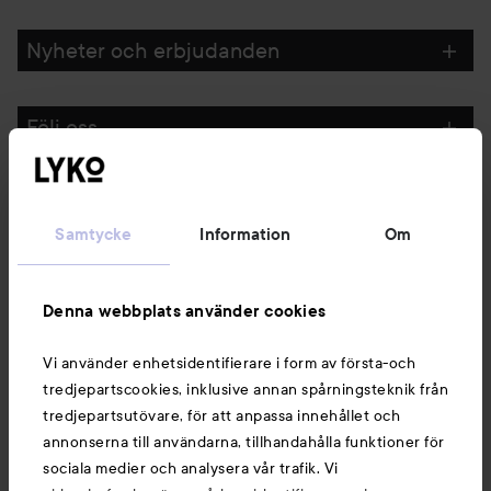
Nyheter och erbjudanden
Följ oss
Kundservice
Samtycke
Information
Om
Information
Denna webbplats använder cookies
Du kanske också gillar
Vi använder enhetsidentifierare i form av första-och
tredjepartscookies, inklusive annan spårningsteknik från
tredjepartsutövare, för att anpassa innehållet och
annonserna till användarna, tillhandahålla funktioner för
sociala medier och analysera vår trafik. Vi