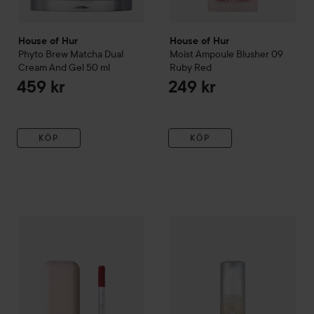
House of Hur
House of Hur
Phyto Brew Matcha Dual
Moist Ampoule Blusher
09
Cream And Gel
50 ml
Ruby Red
459 kr
249 kr
KÖP
KÖP
House of Hur
Glow Ampoule Tint
House of Hur
03 Dawn Pink
3x Capsule Hydr
229 kr