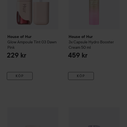
House of Hur
House of Hur
Glow Ampoule Tint
03 Dawn
3x Capsule Hydro Booster
Pink
Cream
50 ml
229 kr
459 kr
KÖP
KÖP
House of Hur
Moist Ampoule Blusher
House of Hur
05 Peach Coral
Moist Ampoule 
149 kr