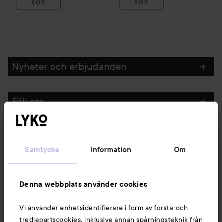
KÖP
KÖP
Nyheter och erbjudanden
Följ oss
Kundservice
Samtycke
Information
Om
Information
Denna webbplats använder cookies
Du kanske också gillar
Vi använder enhetsidentifierare i form av första-och
tredjepartscookies, inklusive annan spårningsteknik från