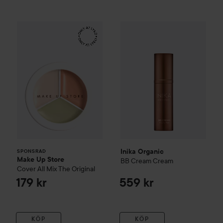
Make Up Store
Cover All Mix
Inika Organic
The Original
BB Cream
Cream
179 kr
SPONSRAD
Inika Organic
SPONSRAD
Make Up Store
BB Cream
Cream
Cover All Mix
The Original
179 kr
559 kr
KÖP
KÖP