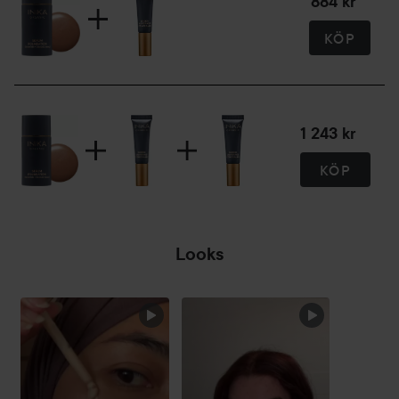
884 kr
Användning:
Applicera lätt med fingertopparna eller INIKAs Foundation
KÖP
Brush/Flat Top Kabuki Brush och bygg gradvis upp önskad
täckning.
25 ml
1 243 kr
KÖP
Looks
HOPPA ÖVER SEKTIONEN