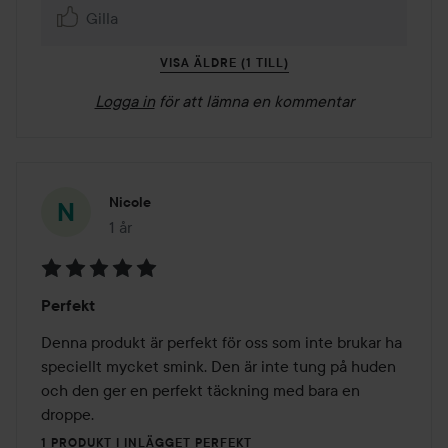
Gilla
VISA ÄLDRE (1 TILL)
Logga in
för att lämna en kommentar
Nicole
1 år
Inlägget skapades 1 år
Betyg:
Perfekt
5
av
Denna produkt är perfekt för oss som inte brukar ha 
5
speciellt mycket smink. Den är inte tung på huden 
och den ger en perfekt täckning med bara en 
droppe.
1 PRODUKT I INLÄGGET PERFEKT