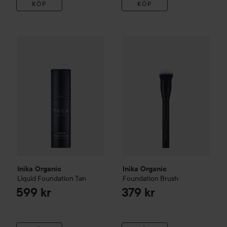
KÖP
KÖP
Inika Organic
Liquid Foundation
Inika Organic
Tan
Foundation Bru
599 kr
Inika Organic
Inika Organic
Liquid Foundation
Tan
Foundation Brush
599 kr
379 kr