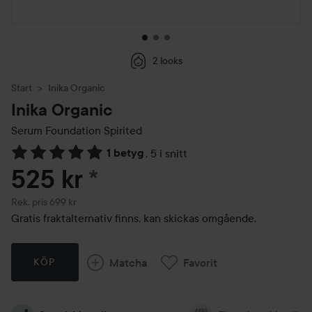
2 looks
Start
Inika Organic
Inika Organic
Serum Foundation
Spirited
1 betyg
,
5 i snitt
Hoppa till Betyg & kommentarer
525 kr
*
Rekommenderat pris 699 kr
Rek. pris 699 kr
Gratis fraktalternativ finns, kan skickas omgående.
Matcha
Favorit
KÖP