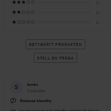
1
0
betyg
0
0
BETYGSÄTT PRODUKTEN
STÄLL EN FRÅGA
Sandra
3 månader
Inlägget skapades 3 månader
Rosacea blandhy
Hej. Jag har rosacea och blandhy, märker att min hy 