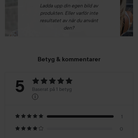
Ladda upp din egen bild av
produkten. Eller varför inte
resultatet av när du använt
den?
Betyg & kommentarer
Betyg:
5
Baserat på 1 betyg
i
5
Baserat
på
1
0