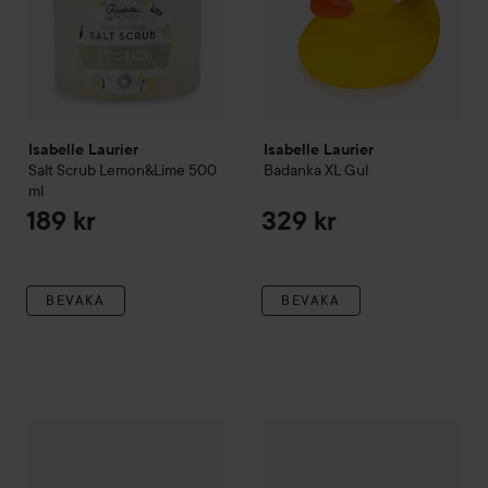
Isabelle Laurier
Isabelle Laurier
Salt Scrub Lemon&Lime
500
Badanka XL
Gul
ml
189 kr
329 kr
BEVAKA
BEVAKA
Isabelle Laurier
Roll-on Parfym
Passion
Isabelle Laurier
Sugar Scrub S
89 kr