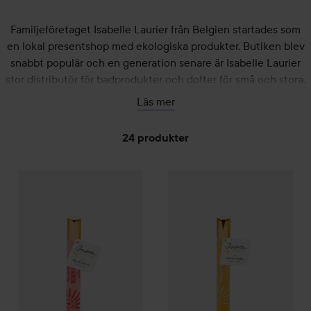
Familjeföretaget Isabelle Laurier från Belgien startades som
en lokal presentshop med ekologiska produkter. Butiken blev
snabbt populär och en generation senare är Isabelle Laurier
stor distributör för badprodukter och dofter för små och stora.
Här hos Lyko.se hittar du ett brett utbud av söta badleksaker
Läs mer
och fantasifulla detaljer för dusch och bad som passar lika bra
som present som för att skämma bort sig själv. Upptäck det
24 produkter
färggranna sortimentet här nedan!
Isabelle Laurier
HOPPA TILL FILTRERA
Roll-on Parfym
Berry Love
Isabelle Laurier
Roll-on Parfy
89 kr