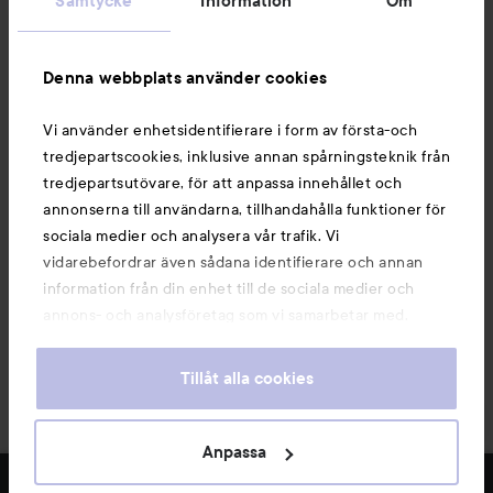
Samtycke
Information
Om
Information
Denna webbplats använder cookies
Du kanske också gillar
Vi använder enhetsidentifierare i form av första-och
tredjepartscookies, inklusive annan spårningsteknik från
tredjepartsutövare, för att anpassa innehållet och
annonserna till användarna, tillhandahålla funktioner för
sociala medier och analysera vår trafik. Vi
vidarebefordrar även sådana identifierare och annan
information från din enhet till de sociala medier och
annons- och analysföretag som vi samarbetar med.
Dessa kan i sin tur kombinera informationen med annan
information som du har tillhandahållit eller som de har
Tillåt alla cookies
samlat in när du har använt deras tjänster. Du godkänner
våra cookies vid fortsatt användande av vår webbplats.
Copyright 2026
För information om hur du kan ändra inställningarna för
Anpassa
E-handel av Avensia
cookies, se vår
Cookie Policy
FILTRERA
MEST SÅLDA