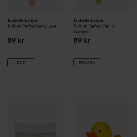
Isabelle Laurier
Isabelle Laurier
Roll-on Parfym
Berry Love
Roll-on Parfym
Vanilla
Caramel
89 kr
89 kr
KÖP
BEVAKA
Isabelle Laurier
Salt Scrub Lemon&Lime
Isabelle Laurier
500 ml
Badanka XL
Gu
189 kr