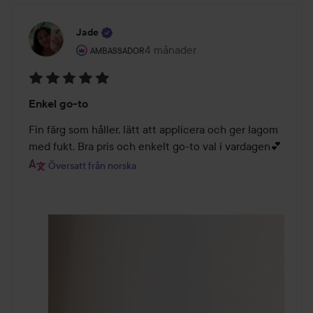
Jade
Användarens roll: Ambassador.
4 månader
Inlägget skapades 4 månader
AMBASSADOR
Betyg:
Enkel go-to
5
av
Fin färg som håller, lätt att applicera och ger lagom 
5
med fukt. Bra pris och enkelt go-to val i vardagen💕
Översatt från norska