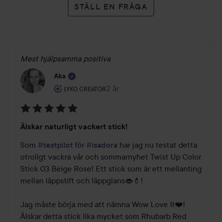
STÄLL EN FRÅGA
Mest hjälpsamma positiva
Aka
Användarens roll: Lyko Creator.
2 år
Inlägget skapades 2 år
LYKO CREATOR
Betyg:
Älskar naturligt vackert stick!
5
av
Som 
#testpilot
 för 
#isadora
 har jag nu testat detta 
5
otroligt vackra vår och sommarnyhet Twist Up Color 
Stick 03 Beige Rose! Ett stick som är ett mellanting 
mellan läppstift och läppglans👄💄! 

Jag måste börja med att nämna Wow Love It❤️! 
Älskar detta stick lika mycket som Rhubarb Red 