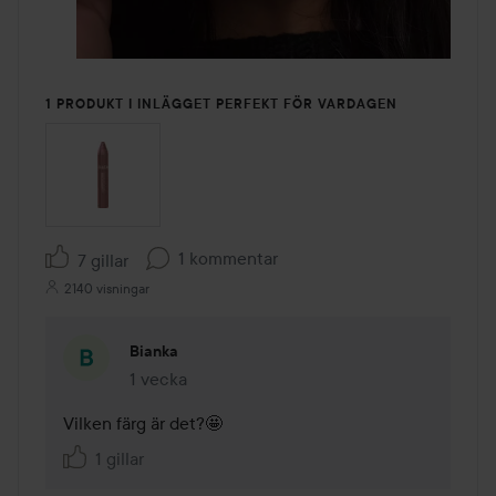
1 PRODUKT I INLÄGGET PERFEKT FÖR VARDAGEN
1 kommentar
7 gillar
2140 visningar
Bianka
1 vecka
Kommentaren lades 1 vecka
Vilken färg är det?🤩
1 gillar