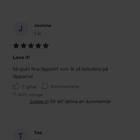
Jasmine
1 år
Inlägget skapades 1 år
Betyg:
Love it!
5
av
Så sjukt fina läppstift som är så bekväma på 
5
läpparna!
Kommentera
2 gillar
3220 visningar
Logga in
för att lämna en kommentar
Titti