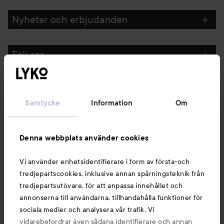
Nyheter och erbjudanden
Följ oss
Kundservice
Samtycke
Information
Om
Information
Denna webbplats använder cookies
Du kanske också gillar
Vi använder enhetsidentifierare i form av första-och
tredjepartscookies, inklusive annan spårningsteknik från
tredjepartsutövare, för att anpassa innehållet och
annonserna till användarna, tillhandahålla funktioner för
sociala medier och analysera vår trafik. Vi
vidarebefordrar även sådana identifierare och annan