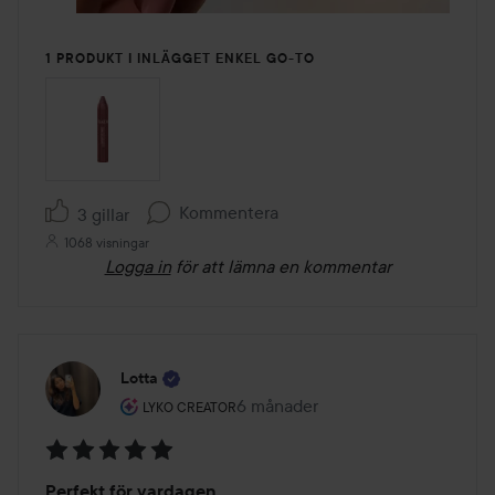
1 PRODUKT I INLÄGGET ENKEL GO-TO
Kommentera
3 gillar
1068 visningar
Logga in
för att lämna en kommentar
Lotta
Användarens roll: Lyko Creator.
6 månader
Inlägget skapades 6 månader
LYKO CREATOR
Betyg:
Perfekt för vardagen