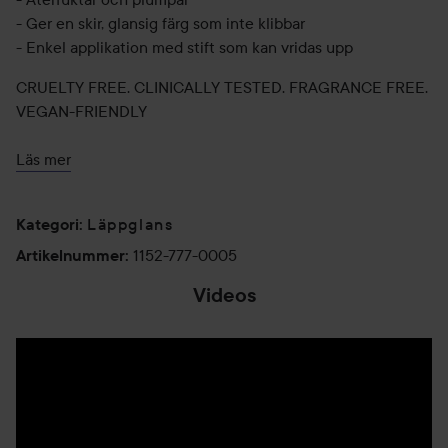
- Ger en skir, glansig färg som inte klibbar
- Enkel applikation med stift som kan vridas upp
CRUELTY FREE. CLINICALLY TESTED. FRAGRANCE FREE.
VEGAN-FRIENDLY
Läs mer
Användning:
Vrid upp och applicera direkt på läpparna. Återapplicera för
Läppglans
Kategori
:
att bibehålla fukt och fyllighet.
1152-777-0005
Artikelnummer
:
3,3 g
Videos