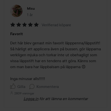
Misu
1 år
Inlägget skapades 1 år
Verifierad köpare
Betyg:
Favorit
5
av
Det här blev genast min favorit läpppenna/läppstift!

5
Så härligt att applicera även på bussen, gör läpparna 
verkligen mjuka och torkar inte ut obehagligt som 
vissa läppstift har en tendens att göra. Känns som 
om man bara har läppbalsam på läpparna 😍

Inga minusar alls!!!!! 
Gilla
Kommentera
2809 visningar
Logga in
för att lämna en kommentar