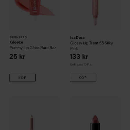
IsaDora
SPONSRAD
Gleeze
Glossy Lip Treat
55 Silky
Yummy Lip Gloss
Rare Raz
Pink
25 kr
133 kr
Rekommenderat pris 159 kr
Rek. pris 159 kr
KÖP
KÖP
97 kr
WOW-pris
IsaDora
All-in-One Lipliner
IsaDora
01 Bare Beige
Perfect Moisture Lips
Rekommenderat pri