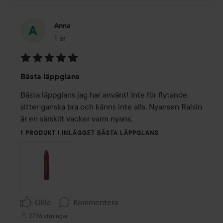
Anna
1 år
Inlägget skapades 1 år
Betyg:
Bästa läppglans
5
av
Bästa läppglans jag har använt! Inte för flytande, 
5
sitter ganska bra och känns inte alls. Nyansen Raisin 
är en särskilt vacker varm nyans.
1 PRODUKT I INLÄGGET BÄSTA LÄPPGLANS
Gilla
Kommentera
2736 visningar