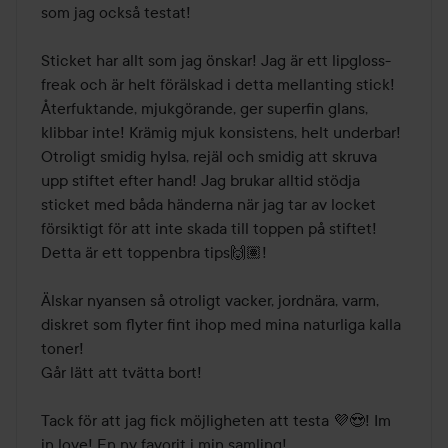
som jag också testat! 

Sticket har allt som jag önskar! Jag är ett lipgloss-
freak och är helt förälskad i detta mellanting stick! 
Återfuktande, mjukgörande, ger superfin glans, 
klibbar inte! Krämig mjuk konsistens, helt underbar! 
Otroligt smidig hylsa, rejäl och smidig att skruva 
upp stiftet efter hand! Jag brukar alltid stödja 
sticket med båda händerna när jag tar av locket 
försiktigt för att inte skada till toppen på stiftet! 
Detta är ett toppenbra tips🙌🏽!

Älskar nyansen så otroligt vacker, jordnära, varm, 
diskret som flyter fint ihop med mina naturliga kalla 
toner! 

Går lätt att tvätta bort! 

Tack för att jag fick möjligheten att testa 💜😍! Im 
in love! En ny favorit i min samling! 
