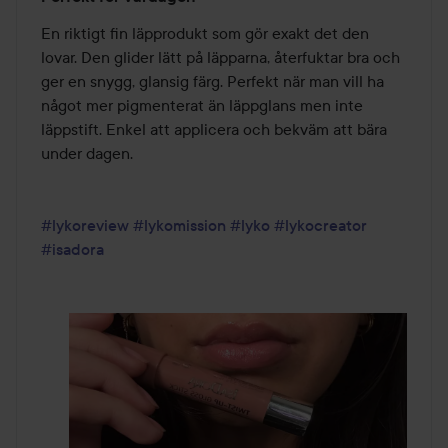
5
av
En riktigt fin läpprodukt som gör exakt det den 
5
lovar. Den glider lätt på läpparna, återfuktar bra och 
ger en snygg, glansig färg. Perfekt när man vill ha 
något mer pigmenterat än läppglans men inte 
läppstift. Enkel att applicera och bekväm att bära 
under dagen.

#lykoreview
#lykomission
#lyko
#lykocreator
#isadora