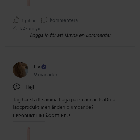
Kommentera
1 gillar
1122 visningar
Logga in
för att lämna en kommentar
Liv
9 månader
Inlägget skapades 9 månader
Hej!
Jag har ställt samma fråga på en annan IsaDora 
läppprodukt men är den plumpande?
1 PRODUKT I INLÄGGET HEJ!