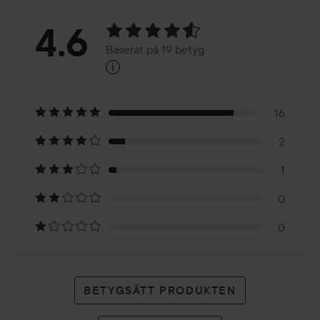
Betyg:
4.6
Baserat på 19 betyg
i
4.6
Baserat
på
16
2
19
1
betyg
0
0
BETYGSÄTT PRODUKTEN