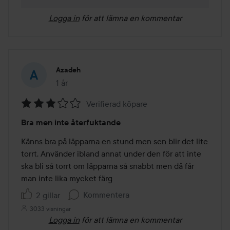
Logga in
för att lämna en kommentar
Azadeh
1 år
Inlägget skapades 1 år
Verifierad köpare
Betyg:
Bra men inte återfuktande
3
av
Känns bra på läpparna en stund men sen blir det lite 
5
torrt. Använder ibland annat under den för att inte 
ska bli så torrt om läpparna så snabbt men då får 
man inte lika mycket färg
Kommentera
2 gillar
3033 visningar
Logga in
för att lämna en kommentar