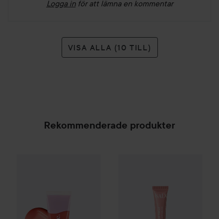
Logga in
för att lämna en kommentar
VISA ALLA (10 TILL)
Rekommenderade produkter
Gleeze
Yummy Lip Gloss
Rare Raz
25 kr
IsaDora
Glossy Lip Treat
55 Sil
SPONSRAD