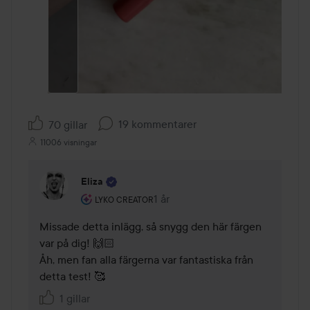
19 kommentarer
70 gillar
11006 visningar
Eliza
Användarens roll: Lyko Creator.
1 år
Kommentaren lades 1 år
LYKO CREATOR
Missade detta inlägg, så snygg den här färgen 
var på dig! 🙌🏻

Åh, men fan alla färgerna var fantastiska från 
detta test! 🥰
1 gillar