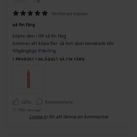
1 år
Inlägget skapades 1 år
Verifierad köpare
Betyg:
så fin färg
5
av
köpte den i 09 så fin färg 

5
kommer att köpa fler  så fort dom bevakade blir 
tillgängliga 
#tävling
1 PRODUKT I INLÄGGET SÅ FIN FÄRG
Gilla
Kommentera
3152 visningar
Logga in
för att lämna en kommentar