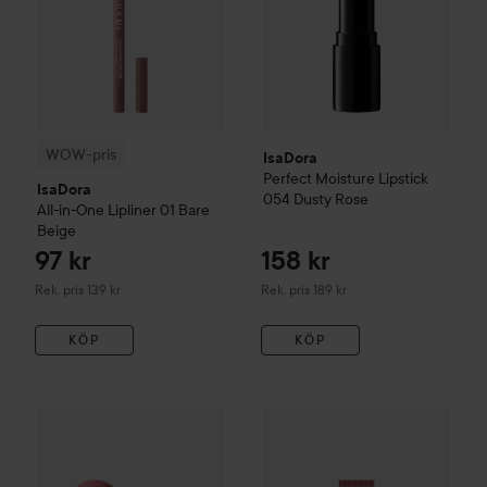
WOW-pris
IsaDora
Perfect Moisture Lipstick
IsaDora
054 Dusty Rose
All-in-One Lipliner
01 Bare
Beige
97 kr
158 kr
Rekommenderat pris 139 kr
Rekommenderat pris 189 kr
Rek. pris 139 kr
Rek. pris 189 kr
KÖP
KÖP
119 kr
WOW-pris
IsaDora
Blush Stick
42 Rose Perfection
IsaDora
Glossy Lip Treat
63 Ro
Rekommenderat pris 1