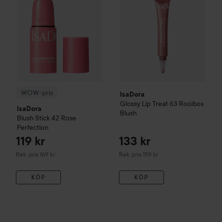
WOW-pris
IsaDora
Glossy Lip Treat
63 Rooibos
IsaDora
Blush
Blush Stick
42 Rose
Perfection
119 kr
133 kr
Rekommenderat pris 169 kr
Rekommenderat pris 159 kr
Rek. pris 169 kr
Rek. pris 159 kr
KÖP
KÖP