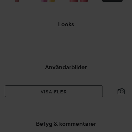
Looks
SUMM
HOPPA ÖVER SEKTIONEN
Användarbilder
VISA FLER
Betyg & kommentarer