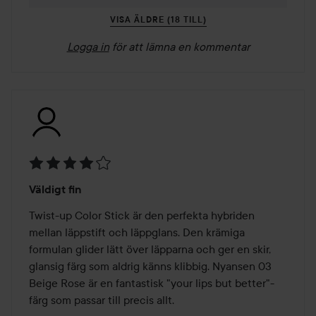
VISA ÄLDRE (18 TILL)
Logga in
för att lämna en kommentar
Betyg:
Väldigt fin
4
av
Twist-up Color Stick är den perfekta hybriden 
5
mellan läppstift och läppglans. Den krämiga 
formulan glider lätt över läpparna och ger en skir, 
glansig färg som aldrig känns klibbig. Nyansen 03 
Beige Rose är en fantastisk "your lips but better"-
färg som passar till precis allt.
