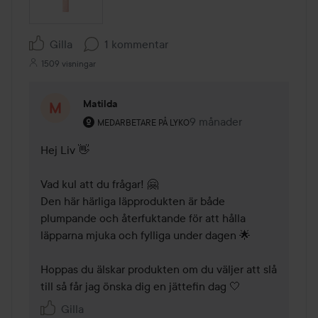
Gilla
1 kommentar
1509 visningar
Matilda
Användarens roll: Medarbetare på Lyko.
9 månader
Kommentaren lades 9 må
MEDARBETARE PÅ LYKO
Hej Liv 👋

Vad kul att du frågar! 🤗 

Den här härliga läpprodukten är både 
plumpande och återfuktande för att hålla 
läpparna mjuka och fylliga under dagen 🌟

Hoppas du älskar produkten om du väljer att slå 
till så får jag önska dig en jättefin dag 🤍
Gilla