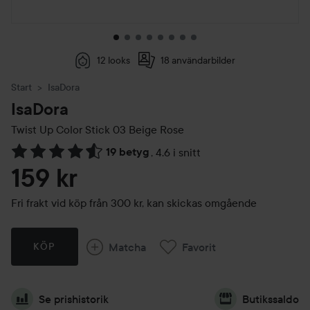
12 looks
18 användarbilder
Start
IsaDora
IsaDora
Twist Up Color Stick
03 Beige Rose
19 betyg
,
4.6 i snitt
Hoppa till Betyg & kommentarer
159 kr
Fri frakt vid köp från 300 kr, kan skickas omgående
Matcha
Favorit
KÖP
Se prishistorik
Butikssaldo