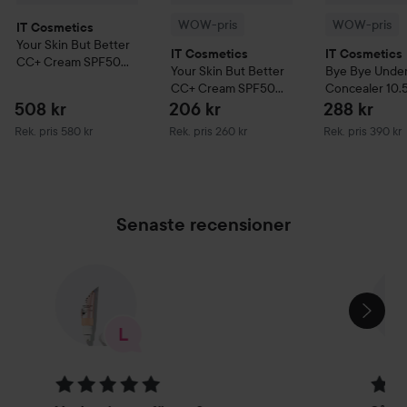
WOW-pris
WOW-pris
IT Cosmetics
Your Skin But Better
IT Cosmetics
IT Cosmetics
CC+ Cream SPF50
Your Skin But Better
Bye Bye Unde
Light
CC+ Cream SPF50
Concealer
10.
Travelsize
Medium
508 kr
206 kr
288 kr
Rekommenderat pris 580 kr
Rekommenderat pris 260 kr
Rekommenderat 
Rek. pris 580 kr
Rek. pris 260 kr
Rek. pris 390 kr
Senaste recensioner
HOPPA ÖVER SEKTIONEN
Betyg: 5 av 5
Betyg