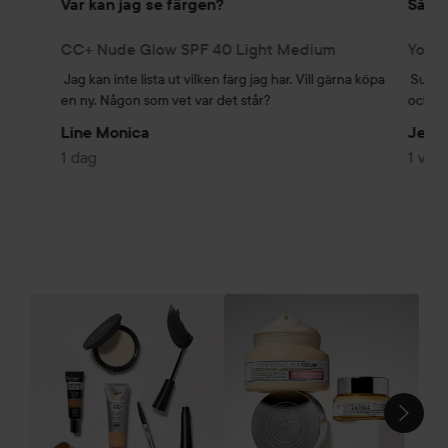
Var kan jag se färgen?
Så br
CC+ Nude Glow SPF 40 Light Medium
Jag kan inte lista ut vilken färg jag har. Vill gärna köpa 
Superb
en ny. Någon som vet var det står?
och hå
Line Monica
Jenni
1 dag
1 vec
Sm
HOPPA ÖVER SEKTIONEN