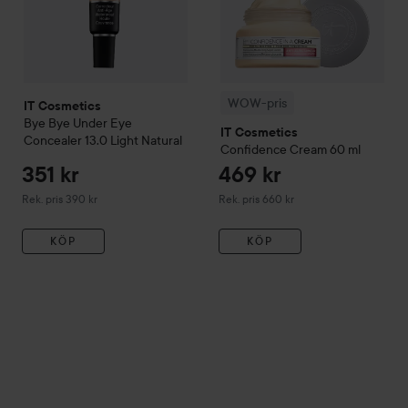
WOW-pris
IT Cosmetics
Bye Bye Under Eye
IT Cosmetics
Concealer
13.0 Light Natural
Confidence Cream
60 ml
351 kr
469 kr
Rekommenderat pris 390 kr
Rekommenderat pris 660 kr
Rek. pris 390 kr
Rek. pris 660 kr
KÖP
KÖP