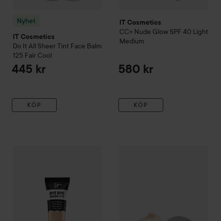
Nyhet
IT Cosmetics
CC+ Nude Glow SPF 40
Light
IT Cosmetics
Medium
Do It All Sheer Tint Face Balm
125 Fair Cool
445 kr
580 kr
KÖP
KÖP
IT Cosmetics
Bye Bye Under Eye Concealer
WOW-pris
IT Cosmetics
13.0 Light Natura
Confi