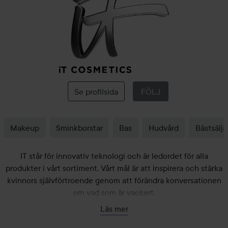
IT
Cosmetics
Se profilsida
FÖLJ
Makeup
Sminkborstar
Bas
Hudvård
Bästsälja
IT står för innovativ teknologi och är ledordet för alla
produkter i vårt sortiment. Vårt mål är att inspirera och stärka
kvinnors självförtroende genom att förändra konversationen
om vad som är vackert.
IT skapar game-changing produkter som ger life-changing
Läs mer
resultat som håller vad dem lovar. Vi visar riktiga resultat utan