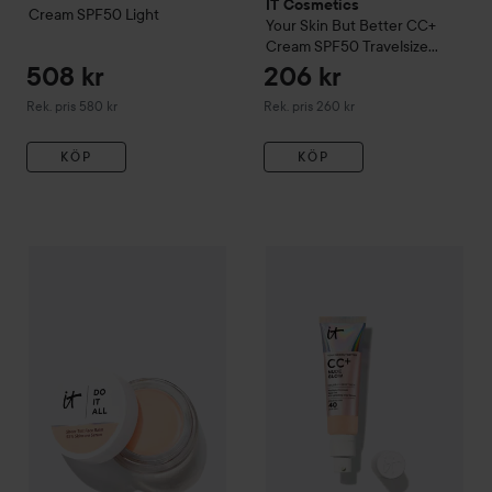
IT Cosmetics
Cream SPF50
Light
Your Skin But Better
CC+
Cream SPF50 Travelsize
Medium
508 kr
206 kr
Rekommenderat pris 580 kr
Rekommenderat pris 260 kr
Rek. pris 580 kr
Rek. pris 260 kr
KÖP
KÖP
Nyhet
IT Cosmetics
Do It All Sheer Tint Face Balm
IT Cosmetics
CC+ Nude Glow
125 Fair Co