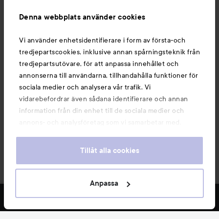
Information
Denna webbplats använder cookies
Du kanske också gillar
Vi använder enhetsidentifierare i form av första-och
tredjepartscookies, inklusive annan spårningsteknik från
tredjepartsutövare, för att anpassa innehållet och
annonserna till användarna, tillhandahålla funktioner för
sociala medier och analysera vår trafik. Vi
vidarebefordrar även sådana identifierare och annan
information från din enhet till de sociala medier och
annons- och analysföretag som vi samarbetar med.
Dessa kan i sin tur kombinera informationen med annan
information som du har tillhandahållit eller som de har
Tillåt alla cookies
samlat in när du har använt deras tjänster. Du godkänner
våra cookies vid fortsatt användande av vår webbplats.
Copyright 2026
För information om hur du kan ändra inställningarna för
Anpassa
E-handel av Avensia
cookies, se vår
Cookie Policy
FILTRERA
MEST SÅLDA