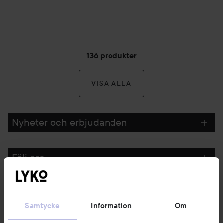
136 produkter
VISA ALLA
Nyheter och erbjudanden
Följ oss
Kundservice
Samtycke
Information
Om