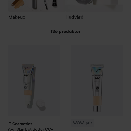
Makeup
Hudvård
136 produkter
HOPPA TILL FILTRERA
50
IT Cosmetics
Your Skin But Better
WOW-pris
CC+ Cream SPF50
IT Cosmetics
Light
Your S
Rekom
WOW-pris
IT Cosmetics
Your Skin But Better
CC+