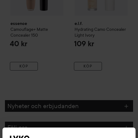
essence
e.l.f.
Camouflage+ Matte
Hydrating Camo Concealer
Concealer
150
Light Ivory
40 kr
109 kr
KÖP
KÖP
Nyheter och erbjudanden
Följ oss