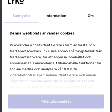
Kundservice
Samtycke
Information
Om
Information
Denna webbplats använder cookies
Du kanske också gillar
Vi använder enhetsidentifierare i form av första-och
tredjepartscookies, inklusive annan spårningsteknik från
tredjepartsutövare, för att anpassa innehållet och
annonserna till användarna, tillhandahålla funktioner för
sociala medier och analysera vår trafik. Vi
vidarebefordrar även sådana identifierare och annan
information från din enhet till de sociala medier och
annons- och analysföretag som vi samarbetar med.
Dessa kan i sin tur kombinera informationen med annan
information som du har tillhandahållit eller som de har
Tillåt alla cookies
samlat in när du har använt deras tjänster. Du godkänner
våra cookies vid fortsatt användande av vår webbplats.