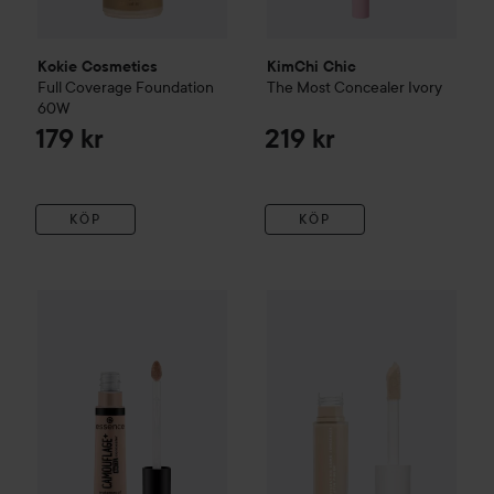
Kokie Cosmetics
KimChi Chic
Full Coverage Foundation
The Most Concealer
Ivory
60W
179 kr
219 kr
KÖP
KÖP
essence
Camouflage+ Matte Concealer
e.l.f.
Hydrating Camo Conceal
150
40 kr