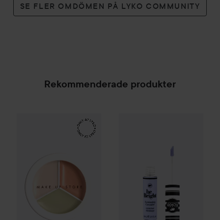
SE FLER OMDÖMEN PÅ LYKO COMMUNITY
Rekommenderade produkter
Make Up Store
Cover All Mix
Kokie Cosmetics
The Original
Be Bright Co
179 kr
SPONSRAD