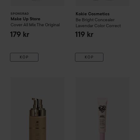
Kokie Cosmetics
SPONSRAD
Make Up Store
Be Bright Concealer
Cover All Mix
The Original
Lavendar Color Correct
179 kr
119 kr
KÖP
KÖP
Kokie Cosmetics
Full Coverage Foundation
KimChi Chic
The Most Concea
60W
179 kr