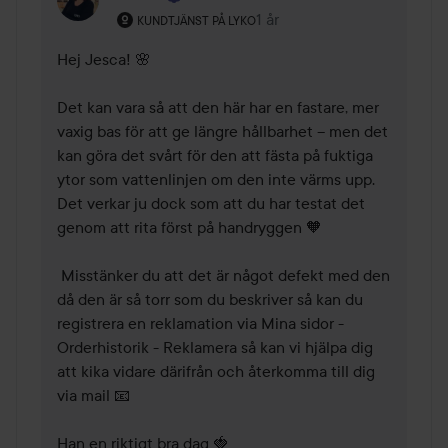
Användarens roll: Kundtjänst på Lyko.
1 år
Kommentaren lades 1 år
KUNDTJÄNST PÅ LYKO
Hej Jesca! 🌸 

Det kan vara så att den här har en fastare, mer 
vaxig bas för att ge längre hållbarhet – men det 
kan göra det svårt för den att fästa på fuktiga 
ytor som vattenlinjen om den inte värms upp. 
Det verkar ju dock som att du har testat det 
genom att rita först på handryggen 🧡 

 Misstänker du att det är något defekt med den 
då den är så torr som du beskriver så kan du 
registrera en reklamation via Mina sidor - 
Orderhistorik - Reklamera så kan vi hjälpa dig 
att kika vidare därifrån och återkomma till dig 
via mail 📧 

Han en riktigt bra dag 🍓 