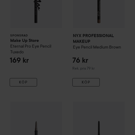
NYX PROFESSIONAL
SPONSRAD
Make Up Store
MAKEUP
Eternal Pro Eye Pencil
Eye Pencil
Medium Brown
Tuxedo
169 kr
76 kr
Rekommenderat pris 79 kr
Rek. pris 79 kr
KÖP
KÖP
Artdeco
Mineral Eye Styler
59 Brown
Catrice
20H Ultra Precision G
179 kr