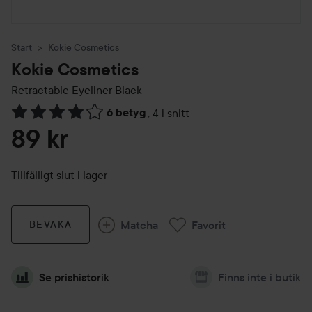
Start
Kokie Cosmetics
Kokie Cosmetics
Retractable Eyeliner
Black
6 betyg
,
4 i snitt
Hoppa till Betyg & kommentarer
89 kr
Tillfälligt slut i lager
Matcha
Favorit
BEVAKA
Se prishistorik
Finns inte i butik