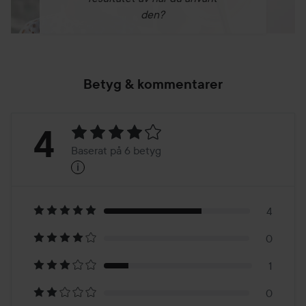
den?
Betyg & kommentarer
Betyg:
4
Baserat på 6 betyg
i
4
Baserat
på
4
0
6
1
betyg
0