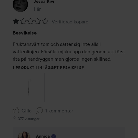
Jesca Kivi
1 år
Inlägget skapades 1 år
Verifierad köpare
Betyg:
Besvikelse
1
av
Fruktansvärt torr, och sätter sig inte alls i 
5
vattenlinjen. Försökt mjuka upp den genom att först 
rita på handryggen men gjorde ingen skillnad. 
1 PRODUKT I INLÄGGET BESVIKELSE
Gilla
1 kommentar
377 visningar
Annica