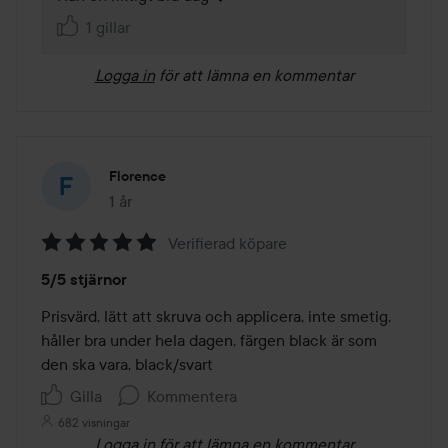
1 gillar
Logga in
för att lämna en kommentar
Florence
1 år
Inlägget skapades 1 år
Verifierad köpare
Betyg:
5/5 stjärnor
5
av
Prisvärd, lätt att skruva och applicera, inte smetig, 
5
håller bra under hela dagen, färgen black är som 
den ska vara, black/svart
Gilla
Kommentera
682 visningar
Logga in
för att lämna en kommentar