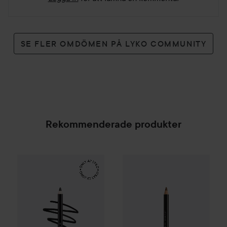
SE FLER OMDÖMEN PÅ LYKO COMMUNITY
Rekommenderade produkter
Make Up Store
Eternal Pro Eye Pencil
Tuxedo
169 kr
NYX PROFESSIONAL MAKEU
SPONSRAD