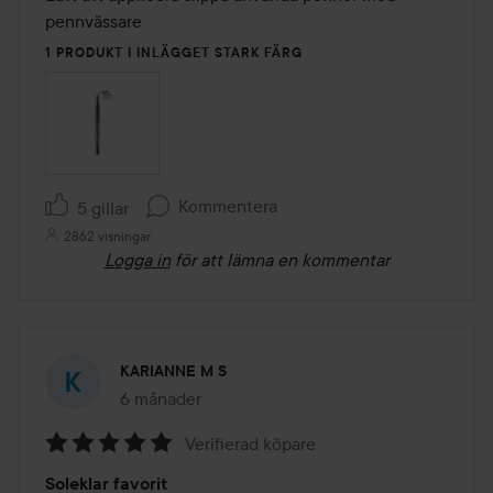
5
pennvässare 
1 PRODUKT I INLÄGGET STARK FÄRG
Kommentera
5 gillar
2862 visningar
Logga in
för att lämna en kommentar
KARIANNE M S
6 månader
Inlägget skapades 6 månader
Verifierad köpare
Betyg:
Soleklar favorit