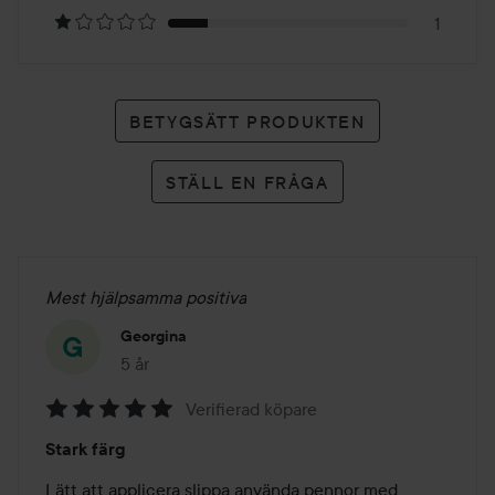
1
BETYGSÄTT PRODUKTEN
STÄLL EN FRÅGA
Mest hjälpsamma positiva
Georgina
5 år
Inlägget skapades 5 år
Verifierad köpare
Betyg:
Stark färg
5
av
Lätt att applicera slippa använda pennor med 