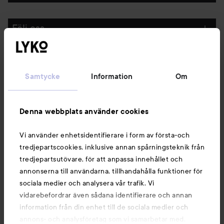
Följ oss
Kundservice
Samtycke
Information
Om
Information
Denna webbplats använder cookies
Du kanske också gillar
Vi använder enhetsidentifierare i form av första-och
tredjepartscookies, inklusive annan spårningsteknik från
tredjepartsutövare, för att anpassa innehållet och
annonserna till användarna, tillhandahålla funktioner för
sociala medier och analysera vår trafik. Vi
vidarebefordrar även sådana identifierare och annan
information från din enhet till de sociala medier och
annons- och analysföretag som vi samarbetar med.