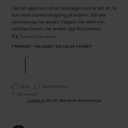
5
av
Lätt att applicera, sitter hela dagen och är lätt att ta 
5
bort med sminkborttagning på kvällen. Slår alla 
eyeliners jag har använt tidigare. Har blivit min 
soleklara favorit, har använt upp flera pennor.
Översatt från norska
1 PRODUKT I INLÄGGET SOLEKLAR FAVORIT
Gilla
Kommentera
266 visningar
Logga in
för att lämna en kommentar