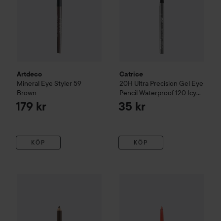
Artdeco
Catrice
Mineral Eye Styler
59
20H Ultra Precision Gel Eye
Brown
Pencil Waterproof
120 Icy
Silver
179 kr
35 kr
KÖP
KÖP
Catrice
Kohl Kajal Waterproof
Optic BrownChoc
Moira
Supernova Multichrome
28 kr