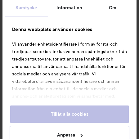
Samtycke
Information
Om
Information
Denna webbplats använder cookies
Du kanske också gillar
Vi använder enhetsidentifierare i form av första-och
tredjepartscookies, inklusive annan spårningsteknik från
tredjepartsutövare, för att anpassa innehållet och
annonserna till användarna, tillhandahålla funktioner för
sociala medier och analysera vår trafik. Vi
vidarebefordrar även sådana identifierare och annan
information från din enhet till de sociala medier och
annons- och analysföretag som vi samarbetar med.
Dessa kan i sin tur kombinera informationen med annan
information som du har tillhandahållit eller som de har
Tillåt alla cookies
samlat in när du har använt deras tjänster. Du godkänner
våra cookies vid fortsatt användande av vår webbplats.
Copyright 2026
För information om hur du kan ändra inställningarna för
Anpassa
E-handel av Avensia