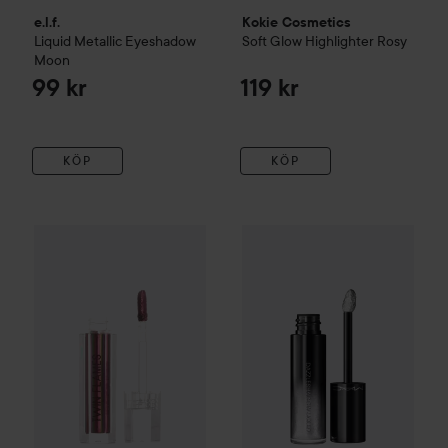
e.l.f.
Kokie Cosmetics
Liquid Metallic Eyeshadow
Soft Glow Highlighter
Rosy
Moon
99 kr
119 kr
KÖP
KÖP
Danessa Myricks Beauty
Twin Flames
MAC Cosmetics
Mystic Fire
Dazzleshado
415 kr