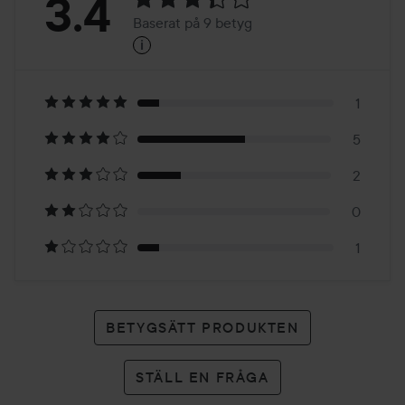
Betyg:
3.4
Baserat på 9 betyg
i
3.4
Baserat
på
1
5
9
2
betyg
0
1
BETYGSÄTT PRODUKTEN
STÄLL EN FRÅGA