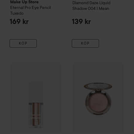
Make Up Store
Diamond Daze Liquid
Eternal Pro Eye Pencil
Shadow
004 I Mean
Tuxedo
169 kr
139 kr
KÖP
KÖP
e.l.f.
Liquid Metallic Eyeshadow
Kokie Cosmetics
Moon
Soft Glow Hi
99 kr