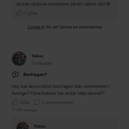
du kan njuta av sommaren på ett säkert sätt.🌸
1 gillar
Logga in
för att lämna en kommentar
Tobias
3 månader
Inlägget skapades 3 månader
Borttagen?
Hej, har denna blivit borttagen från sortimentet i 
Sverige? Flera butiker har slutat sälja denna??
Gilla
2 kommentarer
295 visningar
Tobias