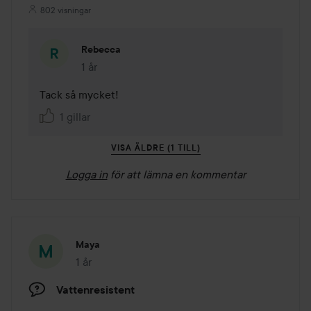
802 visningar
Rebecca
1 år
Kommentaren lades 1 år
Tack så mycket!
1 gillar
VISA ÄLDRE (1 TILL)
Logga in
för att lämna en kommentar
Maya
1 år
Inlägget skapades 1 år
Vattenresistent