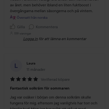
av året, men behöver ibland en liten fuktboost i 
övergångarna mellan säsongerna och på vintern.
Översatt från norska
Gilla
Kommentera
1119 visningar
Logga in
för att lämna en kommentar
Laura
11 månader
Inlägget skapades 11 månader
Verifierad köpare
Betyg:
Fantastisk solkräm för sommaren
5
av
Jag var osäker i början om denna solkräm skulle 
5
fungera för mig, eftersom jag vanligtvis har torr och 
känslig hud. Men jag har svårt att stå ut med 