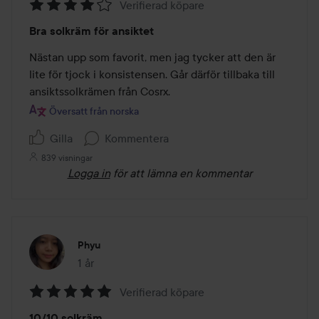
Verifierad köpare
Betyg:
Bra solkräm för ansiktet
4
av
Nästan upp som favorit, men jag tycker att den är 
5
lite för tjock i konsistensen. Går därför tillbaka till 
ansiktssolkrämen från Cosrx.
Översatt från norska
Gilla
Kommentera
839 visningar
Logga in
för att lämna en kommentar
Phyu
1 år
Inlägget skapades 1 år
Verifierad köpare
Betyg:
10/10 solkräm