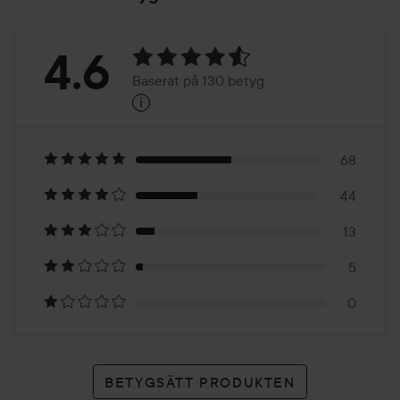
Betyg:
4.6
Baserat på 130 betyg
i
4.6
Baserat
på
68
44
130
13
betyg
5
0
BETYGSÄTT PRODUKTEN