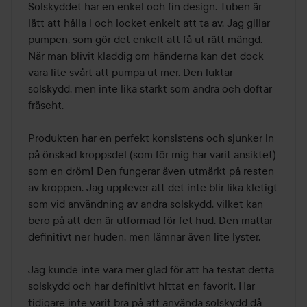
Solskyddet har en enkel och fin design. Tuben är 
lätt att hålla i och locket enkelt att ta av. Jag gillar 
pumpen, som gör det enkelt att få ut rätt mängd. 
När man blivit kladdig om händerna kan det dock 
vara lite svårt att pumpa ut mer. Den luktar 
solskydd, men inte lika starkt som andra och doftar 
fräscht.

Produkten har en perfekt konsistens och sjunker in 
på önskad kroppsdel (som för mig har varit ansiktet) 
som en dröm! Den fungerar även utmärkt på resten 
av kroppen. Jag upplever att det inte blir lika kletigt 
som vid användning av andra solskydd, vilket kan 
bero på att den är utformad för fet hud. Den mattar 
definitivt ner huden, men lämnar även lite lyster.

Jag kunde inte vara mer glad för att ha testat detta 
solskydd och har definitivt hittat en favorit. Har 
tidigare inte varit bra på att använda solskydd då 