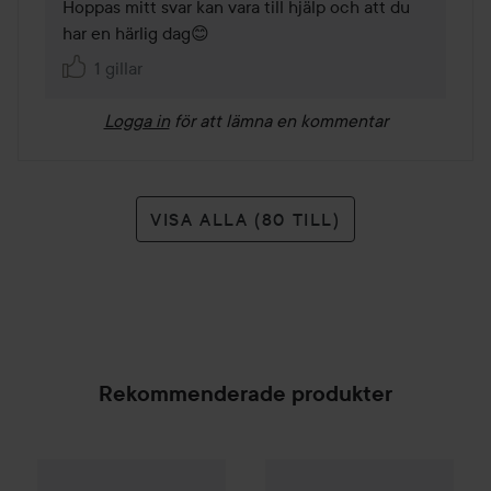
Hoppas mitt svar kan vara till hjälp och att du 
har en härlig dag😊
1 gillar
Logga in
för att lämna en kommentar
VISA ALLA (80 TILL)
Rekommenderade produkter
960 kr
Hugo Boss
Boss Bottled
WOW-pris
Absolu Parfum
Clinisoothe
50 ml
Skin Pur
SPONSRAD
Rekommenderat