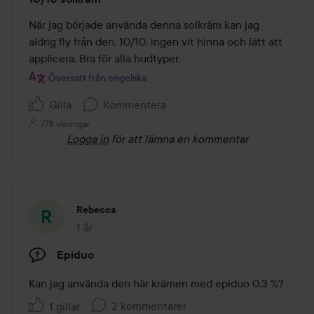
5
av
När jag började använda denna solkräm kan jag 
5
aldrig fly från den. 10/10, ingen vit hinna och lätt att 
applicera. Bra för alla hudtyper.
Översatt från engelska
Gilla
Kommentera
778 visningar
Logga in
för att lämna en kommentar
Rebecca
1 år
Inlägget skapades 1 år
Epiduo
Kan jag använda den här krämen med epiduo 0,3 %?
2 kommentarer
1 gillar