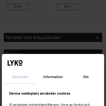
KÖP
KÖP
Nyheter och erbjudanden
Följ oss
Kundservice
Samtycke
Information
Om
Information
Denna webbplats använder cookies
Du kanske också gillar
Vi använder enhetsidentifierare i form av första-och