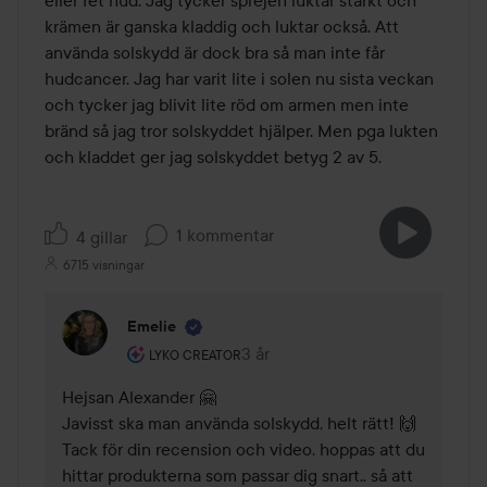
eller fet hud. Jag tycker sprejen luktar starkt och 
krämen är ganska kladdig och luktar också. Att 
använda solskydd är dock bra så man inte får 
hudcancer. Jag har varit lite i solen nu sista veckan 
och tycker jag blivit lite röd om armen men inte 
bränd så jag tror solskyddet hjälper. Men pga lukten 
1 kommentar
4 gillar
6715 visningar
Emelie
Användarens roll: Lyko Creator.
3 år
Kommentaren lades 3 år
LYKO CREATOR
Hejsan Alexander 🤗

Javisst ska man använda solskydd, helt rätt! 🙌

Tack för din recension och video, hoppas att du 
hittar produkterna som passar dig snart.. så att 