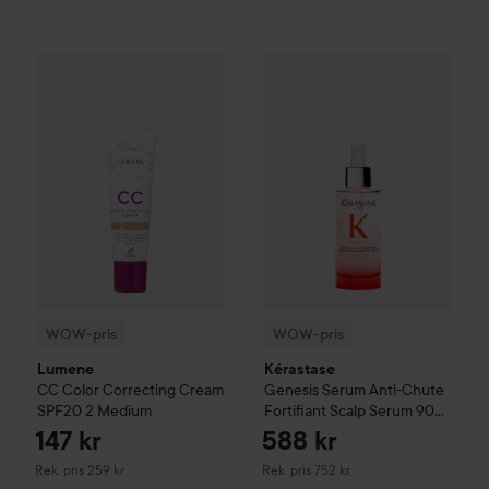
WOW-pris
Lumene
CC
Color Correcting Cream SPF20
WOW-pris
Kérastase
Genesis
2 Med
S
WOW-pris
WOW-pris
Lumene
Kérastase
CC
Color Correcting Cream
Genesis
Serum Anti-Chute
SPF20
2 Medium
Fortifiant Scalp Serum
90
ml
147 kr
588 kr
Rekommenderat pris 259 kr
Rekommenderat pris 752 kr
Rek. pris 259 kr
Rek. pris 752 kr