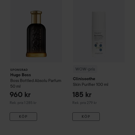
WOW-pris
SPONSRAD
Hugo Boss
Clinisoothe
Boss Bottled
Absolu Parfum
Skin Purifier
100 ml
50 ml
960 kr
185 kr
Rekommenderat pris 1 285 kr
Rekommenderat pris 279 kr
Rek. pris 1 285 kr
Rek. pris 279 kr
KÖP
KÖP