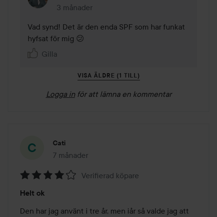
3 månader
Kommentaren lades 3 månader
Vad synd! Det är den enda SPF som har funkat 
hyfsat för mig 😕
Gilla
VISA ÄLDRE (1 TILL)
Logga in
för att lämna en kommentar
Cati
7 månader
Inlägget skapades 7 månader
Verifierad köpare
Betyg:
Helt ok
4
av
Den har jag använt i tre år, men iår så valde jag att 