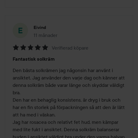
Eivind
11 månader
Inlägget skapades 11 månader
Verifierad köpare
Betyg:
Fantastisk solkräm
5
av
Den bästa solkrämen jag någonsin har använt i 
5
ansiktet. Jag använder den varje dag och känner att 
denna solkräm både varar länge och skyddar väldigt 
bra. 

Den har en behaglig konsistens, är dryg i bruk och 
har en fin storlek på förpackningen så att den är lätt 
att ha med i väskan.

Jag har rosacea och relativt fet hud, men kämpar 
med lite fukt i ansiktet. Denna solkräm balanserar 
huden i ansiktet väldigt bra under den varma halvan 