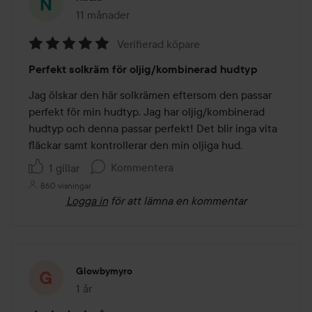
11 månader
Inlägget skapades 11 månader
Verifierad köpare
Betyg:
Perfekt solkräm för oljig/kombinerad hudtyp
5
av
Jag ölskar den här solkrämen eftersom den passar 
5
perfekt för min hudtyp. Jag har oljig/kombinerad 
hudtyp och denna passar perfekt! Det blir inga vita 
fläckar samt kontrollerar den min oljiga hud. 
Kommentera
1 gillar
860 visningar
Logga in
för att lämna en kommentar
Glowbymyro
1 år
Inlägget skapades 1 år