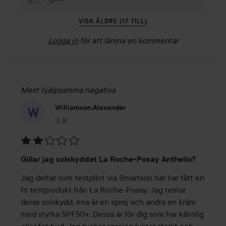
VISA ÄLDRE (17 TILL)
Logga in
för att lämna en kommentar
Mest hjälpsamma negativa
Williamson.alexander
3 år
Inlägget skapades 3 år
Betyg:
Gillar jag solskyddet La Roche-Posay Anthelio?
2
av
Jag deltar som testpilot via Smartson har har fått en 
5
fri testprodukt från La Roche-Posay. Jag testar 
deras solskydd, ena är en sprej och andra en kräm 
med styrka SPF50+. Dessa är för dig som har känslig 