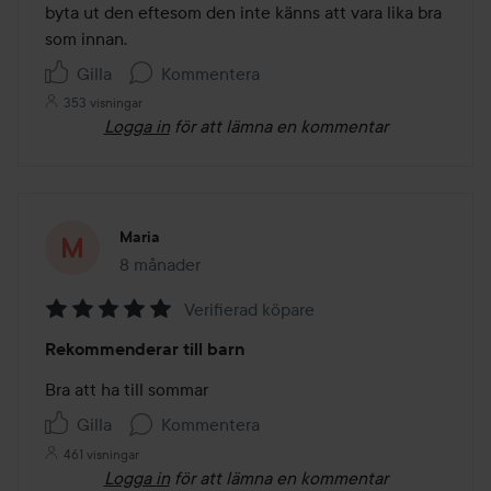
5
byta ut den eftesom den inte känns att vara lika bra 
som innan. 
Gilla
Kommentera
353 visningar
Logga in
för att lämna en kommentar
Maria
8 månader
Inlägget skapades 8 månader
Verifierad köpare
Betyg:
Rekommenderar till barn
5
av
Bra att ha till sommar 
5
Gilla
Kommentera
461 visningar
Logga in
för att lämna en kommentar