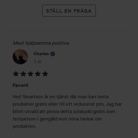
STÄLL EN FRÅGA
Mest hjälpsamma positiva
Charles
3 år
Inlägget skapades 3 år
Betyg:
Favorit
5
av
Hej! Smartson är en tjänst där man kan testa 
5
produkter gratis eller till ett reducerat pris. Jag har 
blivit utvald att prova detta solskydd gratis som 
testperson i gengäld mot mina tankar om 
produkten.
