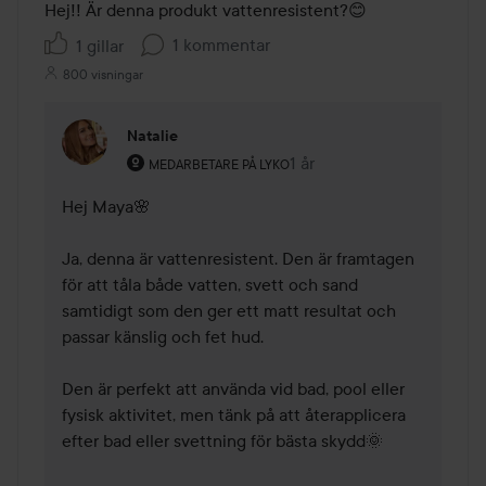
Hej!! Är denna produkt vattenresistent?😊
1 kommentar
1 gillar
800 visningar
Natalie
Användarens roll: Medarbetare på Lyko.
1 år
Kommentaren lades 1 år
MEDARBETARE PÅ LYKO
Hej Maya🌸

Ja, denna är vattenresistent. Den är framtagen 
för att tåla både vatten, svett och sand 
samtidigt som den ger ett matt resultat och 
passar känslig och fet hud.

Den är perfekt att använda vid bad, pool eller 
fysisk aktivitet, men tänk på att återapplicera 
efter bad eller svettning för bästa skydd🌞
