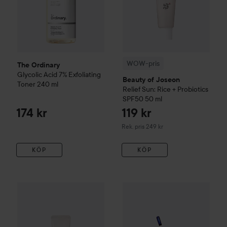
WOW-pris
The Ordinary
Glycolic Acid 7% Exfoliating
Beauty of Joseon
Toner
240 ml
Relief Sun: Rice + Probiotics
SPF50
50 ml
174 kr
119 kr
Rekommenderat pris 249 kr
Rek. pris 249 kr
KÖP
KÖP
WOW-pris
Beauty of Joseon
Revive Eye Serum: Ginseng+Ret
WOW-pris
Wonderskin
Wonder 