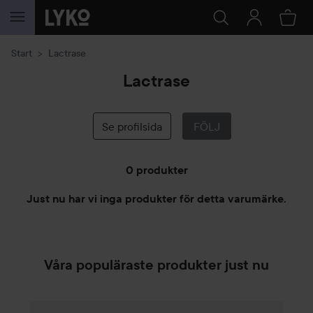
HOPPA TILL INNEHÅLLET
Start
Lactrase
Lactrase
Se profilsida
FÖLJ
0 produkter
Just nu har vi inga produkter för detta varumärke.
HOPPA TILL FILTRERA
Våra populäraste produkter just nu