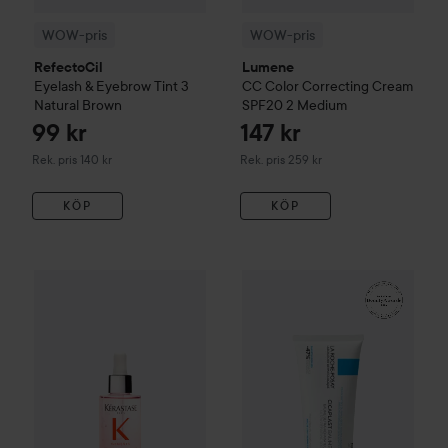
WOW-pris
WOW-pris
RefectoCil
Lumene
Eyelash & Eyebrow Tint
3
CC
Color Correcting Cream
Natural Brown
SPF20
2 Medium
99 kr
147 kr
Rekommenderat pris 140 kr
Rekommenderat pris 259 kr
Rek. pris 140 kr
Rek. pris 259 kr
KÖP
KÖP
WOW-pris
Kérastase
Genesis
Serum Anti-Chute Fortifiant S
WOW-pris
La Roche-Posay
Ba