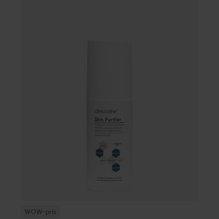
185 kr
WOW-pris
Clinisoothe
Skin Purifier
100 ml
Rekommenderat pris 279 kr
WOW-pris