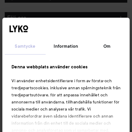
Följ oss
Kundservice
Samtycke
Information
Om
Information
Denna webbplats använder cookies
Du kanske också gillar
Vi använder enhetsidentifierare i form av första-och
tredjepartscookies, inklusive annan spårningsteknik från
tredjepartsutövare, för att anpassa innehållet och
annonserna till användarna, tillhandahålla funktioner för
sociala medier och analysera vår trafik. Vi
vidarebefordrar även sådana identifierare och annan
information från din enhet till de sociala medier och
annons- och analysföretag som vi samarbetar med.