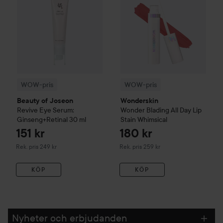
WOW-pris
WOW-pris
Beauty of Joseon
Wonderskin
Revive Eye Serum:
Wonder Blading All Day Lip
Ginseng+Retinal
30 ml
Stain
Whimsical
151 kr
180 kr
Rekommenderat pris 249 kr
Rekommenderat pris 259 kr
Rek. pris 249 kr
Rek. pris 259 kr
KÖP
KÖP
Nyheter och erbjudanden