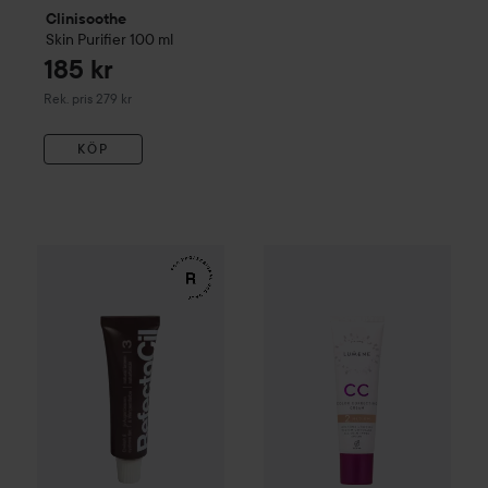
Clinisoothe
Skin Purifier
100 ml
185 kr
Rekommenderat pris 279 kr
Rek. pris 279 kr
KÖP
WOW-pris
RefectoCil
Eyelash & Eyebrow Tint
WOW-pris
Lumene
3 Natural Bro
CC
Color C