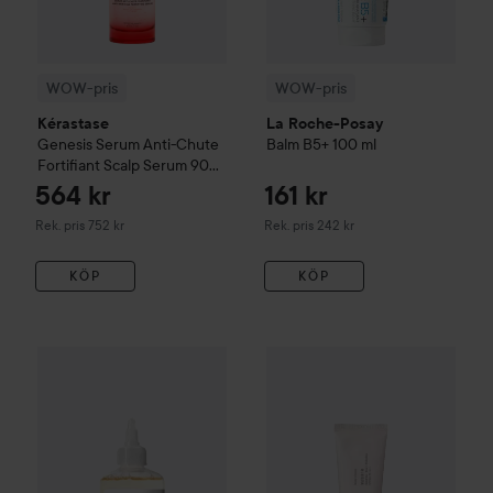
WOW-pris
WOW-pris
Kérastase
La Roche-Posay
Genesis
Serum Anti-Chute
Balm B5+
100 ml
Fortifiant Scalp Serum
90
ml
564 kr
161 kr
Rekommenderat pris 752 kr
Rekommenderat pris 242 kr
Rek. pris 752 kr
Rek. pris 242 kr
KÖP
KÖP
The Ordinary
Glycolic Acid 7% Exfoliating Toner
240 ml
174 k
WOW-pris
Beauty of Joseon
Re