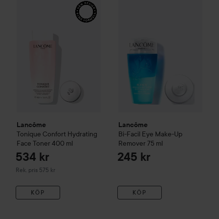
Lancôme
Bi-Facil Eye Make-
534 
Lancôme
Tonique Confort Hydrating Face Toner
400 ml
Rekommen
Lancôme
Lancôme
Tonique Confort Hydrating
Bi-Facil Eye Make-Up
Face Toner
400 ml
Remover
75 ml
534 kr
245 kr
Rekommenderat pris 575 kr
Rek. pris 575 kr
KÖP
KÖP