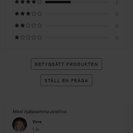
2
5
0
betyg
0
0
BETYGSÄTT PRODUKTEN
STÄLL EN FRÅGA
Mest hjälpsamma positiva
Virre
1 år
Inlägget skapades 1 år