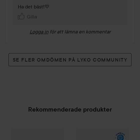
Ha det bäst!💛 
Gilla
Logga in
för att lämna en kommentar
SE FLER OMDÖMEN PÅ LYKO COMMUNITY
Rekommenderade produkter
By Lyko
Clean Queen Micellar Water
L300
Moisture Cleansing Mo
500 ml
89 kr
SPONSRAD