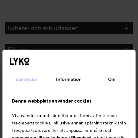
Nyheter och erbjudanden
Följ oss
Kundservice
Samtycke
Information
Om
Information
Denna webbplats använder cookies
Du kanske också gillar
Vi använder enhetsidentifierare i form av första-och
tredjepartscookies, inklusive annan spårningsteknik från
tredjepartsutövare, för att anpassa innehållet och
annonserna till användarna, tillhandahålla funktioner för