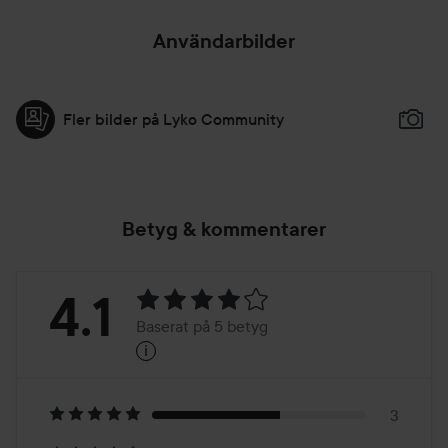
Användarbilder
Fler bilder på Lyko Community
Betyg & kommentarer
Betyg:
4.1
Baserat på 5 betyg
i
4.1
Baserat
på
3