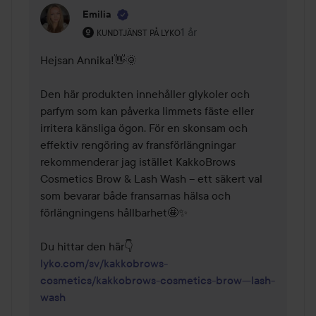
Emilia
Användarens roll: Kundtjänst på Lyko.
1 år
Kommentaren lades 1 år
KUNDTJÄNST PÅ LYKO
Hejsan Annika!👋🌞 

Den här produkten innehåller glykoler och 
parfym som kan påverka limmets fäste eller 
irritera känsliga ögon. För en skonsam och 
effektiv rengöring av fransförlängningar 
rekommenderar jag istället KakkoBrows 
Cosmetics Brow & Lash Wash – ett säkert val 
som bevarar både fransarnas hälsa och 
förlängningens hållbarhet🤩✨ 

lyko.com/sv/kakkobrows-
cosmetics/kakkobrows-cosmetics-brow---lash-
wash