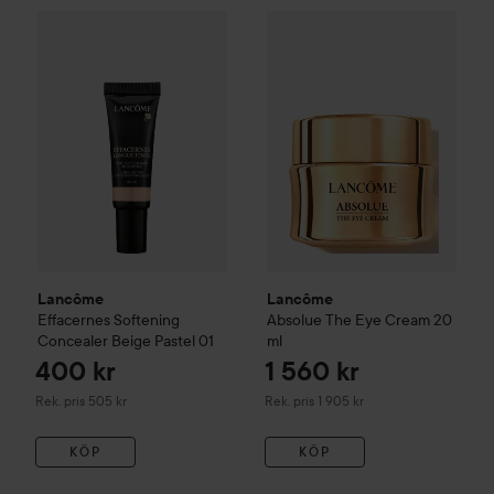
40
Lancôme
Effacernes
Softening Concealer
Lancôme
Absolue
Beige Pastel 01
The Eye Cr
Rekom
Lancôme
Lancôme
Effacernes
Softening
Absolue
The Eye Cream
20
Concealer
Beige Pastel 01
ml
400 kr
1 560 kr
Rekommenderat pris 505 kr
Rekommenderat pris 1 905 kr
Rek. pris 505 kr
Rek. pris 1 905 kr
KÖP
KÖP