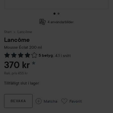
4 användarbilder
Start
Lancôme
Lancôme
Mousse Éclat
200 ml
5 betyg
,
4.1 i snitt
Hoppa till Betyg & kommentarer
370 kr
*
Rekommenderat pris 455 kr
Rek. pris 455 kr
Tillfälligt slut i lager
Matcha
Favorit
BEVAKA