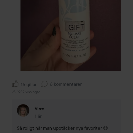
6 kommentarer
16 gillar
1932 visningar
Virre
1 år
Kommentaren lades 1 år
Så roligt när man upptäcker nya favoriter 😍