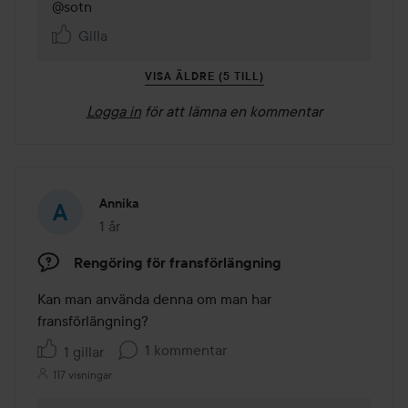
@sotn
Gilla
VISA ÄLDRE (5 TILL)
Logga in
för att lämna en kommentar
Annika
1 år
Inlägget skapades 1 år
Rengöring för fransförlängning
Kan man använda denna om man har 
fransförlängning?
1 kommentar
1 gillar
117 visningar