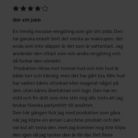
Betyg:
Gör sitt jobb
4
av
En trevlig mousse-rengöring som gör sitt jobb. Den 
5
tar ganska enkelt bort det mesta av makeupen, det 
enda som inte släpper är det som är vattenfast. Jag 
använder den oftast som min andra rengöring och 
då funkar den utmärkt.

 Produkten riktas mot normal hud och min hud är 
både torr och känslig, men det har gått bra. Min hud 
har varken känts uttorkad eller reagerat något på 
den, utan känns återfuktad och lugn. Den har en 
mild och fin doft som inte stör mig alls, trots att jag 
brukar föredra parfymfritt till ansiktet. 

Den här gången fick jag med produkten som gåva 
när jag köpte en annan Lancõme produkt och det 
var kul att testa den, men jag kommer nog inte köpa 
den igen då jag tycker den är för dyr. Det finns 