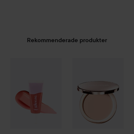
Rekommenderade produkter
Gleeze
Yummy Lip Gloss
Laura Mercier
Rare Raz
Tinted Blur Bal
25 kr
SPONSRAD