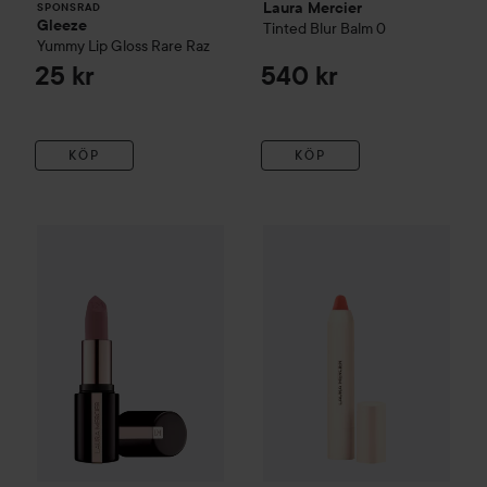
Laura Mercier
SPONSRAD
Gleeze
Tinted Blur Balm
0
Yummy Lip Gloss
Rare Raz
25 kr
540 kr
KÖP
KÖP
Laura Mercier
Caviar Smoothing Matte Lipstick
Laura Mercier
Petal Soft Lips
168 Pink Chi