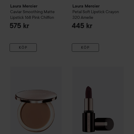
Laura Mercier
Laura Mercier
Caviar Smoothing Matte
Petal Soft Lipstick Crayon
Lipstick
168 Pink Chiffon
320 Amelie
575 kr
445 kr
KÖP
KÖP
Laura Mercier
Tinted Blur Balm
Laura Mercier
3
Caviar Smoothi
540 kr