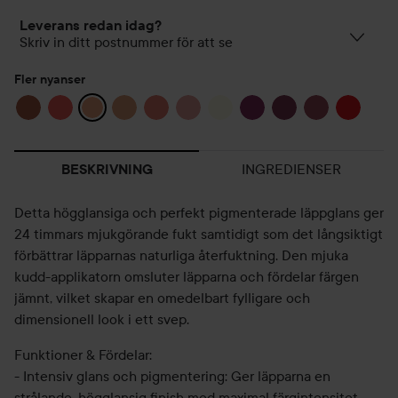
Leverans redan idag?
Skriv in ditt postnummer för att se
Fler nyanser
INGREDIENSER
BESKRIVNING
Detta högglansiga och perfekt pigmenterade läppglans ger
24 timmars mjukgörande fukt samtidigt som det långsiktigt
förbättrar läpparnas naturliga återfuktning. Den mjuka
kudd-applikatorn omsluter läpparna och fördelar färgen
jämnt, vilket skapar en omedelbart fylligare och
dimensionell look i ett svep.
Funktioner & Fördelar:
- Intensiv glans och pigmentering: Ger läpparna en
strålande, högglansig finish med maximal färgintensitet.