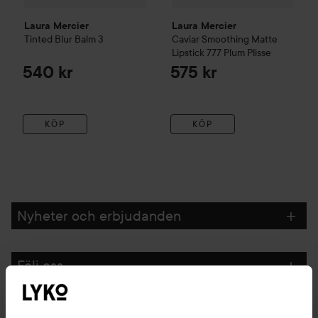
Laura Mercier
Laura Mercier
Tinted Blur Balm
3
Caviar Smoothing Matte
Lipstick
777 Plum Plisse
540 kr
575 kr
KÖP
KÖP
Nyheter och erbjudanden
Följ oss
Kundservice