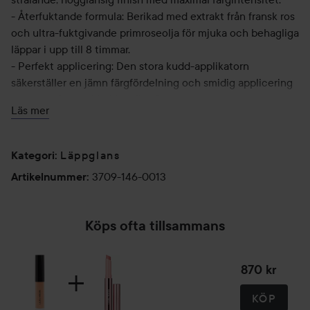
- Återfuktande formula: Berikad med extrakt från fransk ros
och ultra-fuktgivande primroseolja för mjuka och behagliga
läppar i upp till 8 timmar.
- Perfekt applicering: Den stora kudd-applikatorn
säkerställer en jämn färgfördelning och smidig applicering
utan att glanset kladdar eller flyter ut.
Läs mer
- Mångsidiga nyanser: 15 tidlösa nyanser som passar alla
hudtoner och ger din naturliga look en sofistikerad, glansig
“je ne sais quoi”.
Läppglans
Kategori
:
Vad säger användarna:
3709-146-0013
Artikelnummer
:
- Jämn applicering: 100 % av användarna säger att Lip
Glacé appliceras smidigt och jämnt på läpparna.*
Köps ofta tillsammans
- Hög glans: 100 % av användarna upplevde en intensiv
glansig finish.*
- Jämn färgfördelning: 94 % av användarna tyckte att
870 kr
glanset ger en jämn och fin färgfördelning.*
KÖP
*Baserat på en oberoende amerikansk konsumentstudie