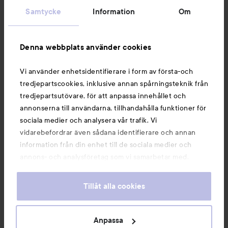
Samtycke
Information
Om
Information
Denna webbplats använder cookies
Du kanske också gillar
Vi använder enhetsidentifierare i form av första-och
tredjepartscookies, inklusive annan spårningsteknik från
tredjepartsutövare, för att anpassa innehållet och
annonserna till användarna, tillhandahålla funktioner för
sociala medier och analysera vår trafik. Vi
vidarebefordrar även sådana identifierare och annan
information från din enhet till de sociala medier och
annons- och analysföretag som vi samarbetar med.
Dessa kan i sin tur kombinera informationen med annan
information som du har tillhandahållit eller som de har
Tillåt alla cookies
samlat in när du har använt deras tjänster. Du godkänner
våra cookies vid fortsatt användande av vår webbplats.
Copyright 2026
För information om hur du kan ändra inställningarna för
Anpassa
E-handel av Avensia