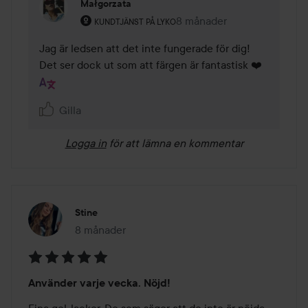
Małgorzata
Användarens roll: Kundtjänst på Lyko.
8 månader
Kommentaren lades 8 mån
KUNDTJÄNST PÅ LYKO
Jag är ledsen att det inte fungerade för dig! 
Det ser dock ut som att färgen är fantastisk ❤️
Gilla
Logga in
för att lämna en kommentar
Stine
8 månader
Inlägget skapades 8 månader
Betyg:
Använder varje vecka. Nöjd!
5
av
Fina gel-lacker. De som säger att de inte är nöjda 