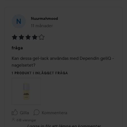
Nuurmahmood
11 månader
Inlägget skapades 11 månader
Betyg:
fråga
4
av
Kan dessa gel-lack användas med Dependin geliQ - 
5
nagelsetet?
1 PRODUKT I INLÄGGET FRÅGA
Gilla
Kommentera
618 visningar
Logga in
för att lämna en kommentar