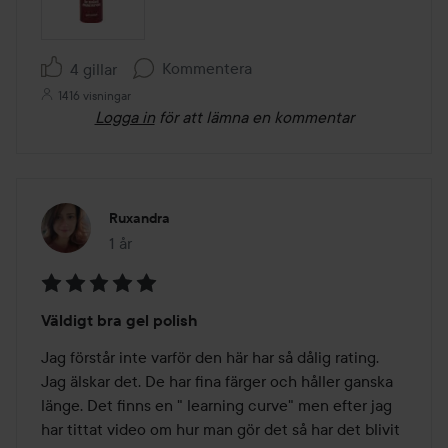
Kommentera
4 gillar
1416 visningar
Logga in
för att lämna en kommentar
Ruxandra
1 år
Inlägget skapades 1 år
Betyg:
Väldigt bra gel polish
5
av
Jag förstår inte varför den här har så dålig rating. 
5
Jag älskar det. De har fina färger och håller ganska 
länge. Det finns en " learning curve" men efter jag 
har tittat video om hur man gör det så har det blivit 