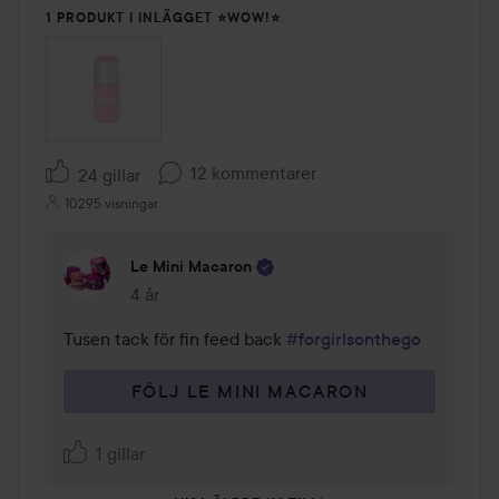
1 PRODUKT I INLÄGGET ⭐️WOW!⭐️
12 kommentarer
24 gillar
10295 visningar
Le Mini Macaron
4 år
Kommentaren lades 4 år
Tusen tack för fin feed back 
#forgirlsonthego
FÖLJ LE MINI MACARON
1 gillar