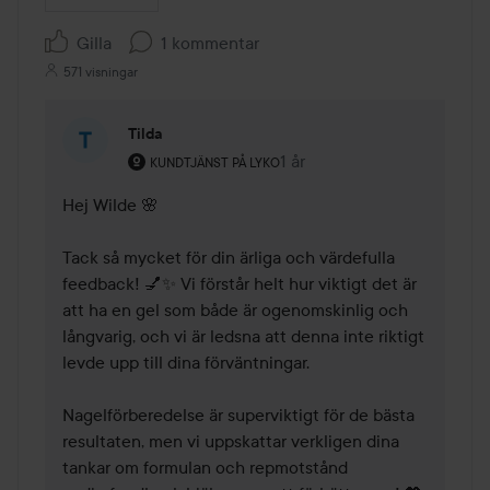
Gilla
1 kommentar
571 visningar
Tilda
Användarens roll: Kundtjänst på Lyko.
1 år
Kommentaren lades 1 år
KUNDTJÄNST PÅ LYKO
Hej Wilde 🌸

Tack så mycket för din ärliga och värdefulla 
feedback! 💅✨ Vi förstår helt hur viktigt det är 
att ha en gel som både är ogenomskinlig och 
långvarig, och vi är ledsna att denna inte riktigt 
levde upp till dina förväntningar.

Nagelförberedelse är superviktigt för de bästa 
resultaten, men vi uppskattar verkligen dina 
tankar om formulan och repmotstånd 
