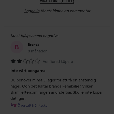
VISA ÄLDRE (11 TILL)
Logga in
för att lämna en kommentar
Mest hjälpsamma negativa
Brenda
8 månader
Inlägget skapades 8 månader
Verifierad köpare
Betyg:
Inte värt pengarna
2
av
Du behöver minst 3 lager för att få en anständig 
5
nagel. Och det luktar brända kemikalier. Vilken 
skam, eftersom färgen är underbar. Skulle inte köpa 
det igen.
Översatt från tyska