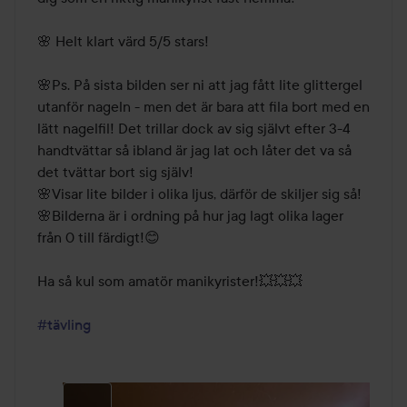
🌸 Helt klart värd 5/5 stars! 

🌸Ps. På sista bilden ser ni att jag fått lite glittergel 
utanför nageln - men det är bara att fila bort med en 
lätt nagelfil! Det trillar dock av sig självt efter 3-4 
handtvättar så ibland är jag lat och låter det va så 
det tvättar bort sig själv!

🌸Visar lite bilder i olika ljus, därför de skiljer sig så!

🌸Bilderna är i ordning på hur jag lagt olika lager 
från 0 till färdigt!😊

Ha så kul som amatör manikyrister!💥💥💥

#tävling