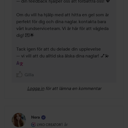
— din feedback hjälper oss att förbättra oss! 💖

Om du vill ha hjälp med att hitta en gel som är 
perfekt för dig och dina naglar, kontakta bara 
vårt kundserviceteam. Vi är här för att vägleda 
dig! 💌🌟

Tack igen för att du delade din upplevelse 

— vi vill att du alltid ska älska dina naglar! 💅💫
Gilla
Logga in
för att lämna en kommentar
Nora
Användarens roll: Lyko Creator.
1 år
Inlägget skapades 1 år
LYKO CREATOR