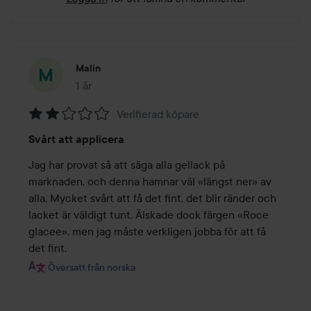
Malin
1 år
Inlägget skapades 1 år
Verifierad köpare
Betyg:
Svårt att applicera
2
av
Jag har provat så att säga alla gellack på 
5
marknaden, och denna hamnar väl «längst ner» av 
alla. Mycket svårt att få det fint, det blir ränder och 
lacket är väldigt tunt. Älskade dock färgen «Roce 
glacee», men jag måste verkligen jobba för att få 
det fint.
Översatt från norska