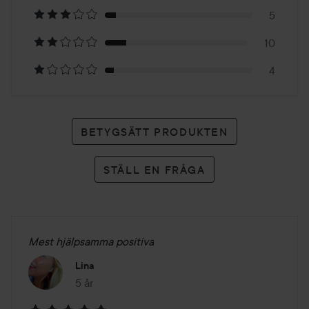
66
5
betyg
10
4
BETYGSÄTT PRODUKTEN
STÄLL EN FRÅGA
Mest hjälpsamma positiva
Lina
5 år
Inlägget skapades 5 år