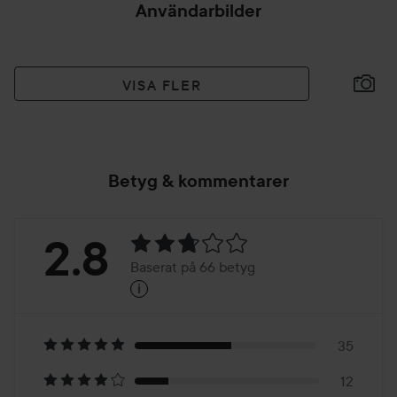
Användarbilder
VISA FLER
Betyg & kommentarer
Betyg:
2.8
Baserat på 66 betyg
i
2.8
Baserat
på
35
12