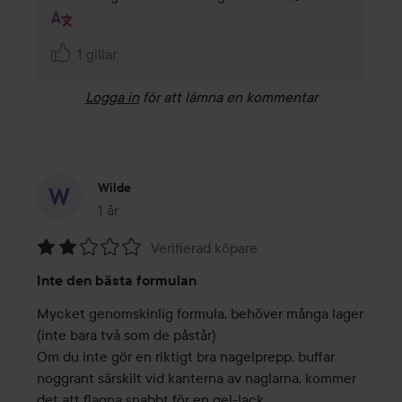
1 gillar
Logga in
för att lämna en kommentar
Wilde
1 år
Inlägget skapades 1 år
Verifierad köpare
Betyg:
Inte den bästa formulan
2
av
Mycket genomskinlig formula, behöver många lager 
5
(inte bara två som de påstår)

Om du inte gör en riktigt bra nagelprepp, buffar 
noggrant särskilt vid kanterna av naglarna, kommer 
det att flagna snabbt för en gel-lack.
