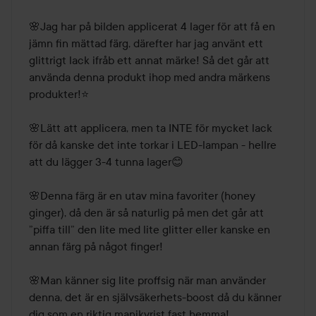
🌸Jag har på bilden applicerat 4 lager för att få en 
jämn fin mättad färg, därefter har jag använt ett 
glittrigt lack ifråb ett annat märke! Så det går att 
använda denna produkt ihop med andra märkens 
produkter!⭐️

🌸Lätt att applicera, men ta INTE för mycket lack 
för då kanske det inte torkar i LED-lampan - hellre 
att du lägger 3-4 tunna lager😊

🌸Denna färg är en utav mina favoriter (honey 
ginger), då den är så naturlig på men det går att 
”piffa till” den lite med lite glitter eller kanske en 
annan färg på något finger!

🌸Man känner sig lite proffsig när man använder 
denna, det är en självsäkerhets-boost då du känner 
dig som en riktig manikyrist fast hemma!
