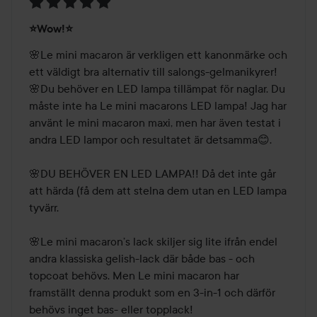
Betyg:
⭐️Wow!⭐️
5
av
🌸Le mini macaron är verkligen ett kanonmärke och 
5
ett väldigt bra alternativ till salongs-gelmanikyrer! 

🌸Du behöver en LED lampa tillämpat för naglar. Du 
måste inte ha Le mini macarons LED lampa! Jag har 
använt le mini macaron maxi, men har även testat i 
andra LED lampor och resultatet är detsamma😊.

🌸DU BEHÖVER EN LED LAMPA!! Då det inte går 
att härda (få dem att stelna dem utan en LED lampa 
tyvärr. 

🌸Le mini macaron’s lack skiljer sig lite ifrån endel 
andra klassiska gelish-lack där både bas - och 
topcoat behövs. Men Le mini macaron har 
framställt denna produkt som en 3-in-1 och därför 
behövs inget bas- eller topplack! 
