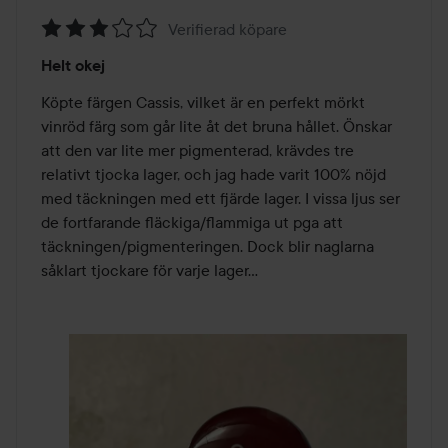
Verifierad köpare
Betyg:
Helt okej
3
av
Köpte färgen Cassis, vilket är en perfekt mörkt 
5
vinröd färg som går lite åt det bruna hållet. Önskar 
att den var lite mer pigmenterad, krävdes tre 
relativt tjocka lager, och jag hade varit 100% nöjd 
med täckningen med ett fjärde lager. I vissa ljus ser 
de fortfarande fläckiga/flammiga ut pga att 
täckningen/pigmenteringen. Dock blir naglarna 
såklart tjockare för varje lager…