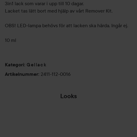
3in1 lack som varar i upp till 10 dagar.
Lacket tas lätt bort med hjälp av vårt Remover Kit.
OBS! LED-lampa behövs för att lacken ska härda. Ingår ej.
10 ml
Gellack
Kategori
:
2411-112-0016
Artikelnummer
:
Looks
PERFEKT JULRÖD
NAGELLACK
PUMKINKING🎃
MINT
HOPPA ÖVER SEKTIONEN