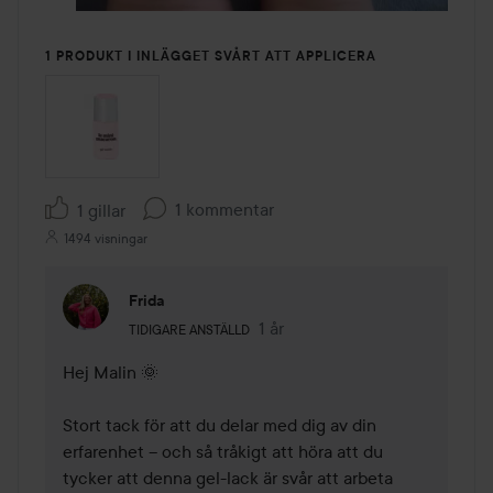
1 PRODUKT I INLÄGGET SVÅRT ATT APPLICERA
1 kommentar
1 gillar
1494 visningar
Frida
Användarens roll: Tidigare anställd.
1 år
Kommentaren lades 1 år
TIDIGARE ANSTÄLLD
Hej Malin 🌞

Stort tack för att du delar med dig av din 
erfarenhet – och så tråkigt att höra att du 
tycker att denna gel-lack är svår att arbeta 