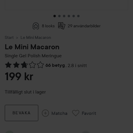
8 looks
29 användarbilder
Start
Le Mini Macaron
Le Mini Macaron
Single Gel Polish
Meringue
66 betyg
,
2.8 i snitt
Hoppa till Betyg & kommentarer
199 kr
Tillfälligt slut i lager
Matcha
Favorit
BEVAKA