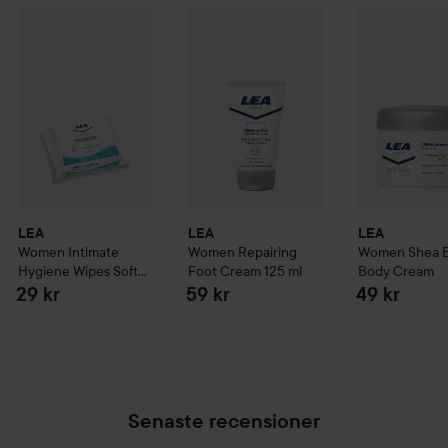
LEA
Women
Intimate Hygiene Wipes Soft Women
LEA
Women
Repairing Foot Cream
LEA
Women
125
S
29 kr
LEA
LEA
LEA
Women
Intimate
Women
Repairing
Women
Shea 
Hygiene Wipes Soft
Foot Cream
125 ml
Body Cream
Women
29 kr
59 kr
49 kr
Senaste recensioner