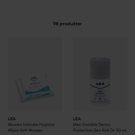
98 produkter
LEA
HOPPA TILL FILTRERA
Women
Intimate Hygiene Wipes Soft Women
LEA
Men Invisible Dermo Prot
29 kr
LEA
LEA
Women
Intimate Hygiene
Men Invisible Dermo
Wipes Soft Women
Protection Deo Roll On
50 ml