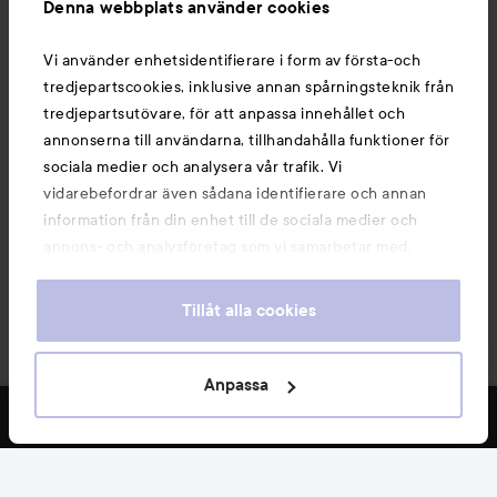
Denna webbplats använder cookies
Du kanske också gillar
Vi använder enhetsidentifierare i form av första-och
tredjepartscookies, inklusive annan spårningsteknik från
tredjepartsutövare, för att anpassa innehållet och
annonserna till användarna, tillhandahålla funktioner för
sociala medier och analysera vår trafik. Vi
vidarebefordrar även sådana identifierare och annan
information från din enhet till de sociala medier och
annons- och analysföretag som vi samarbetar med.
Dessa kan i sin tur kombinera informationen med annan
information som du har tillhandahållit eller som de har
Tillåt alla cookies
samlat in när du har använt deras tjänster. Du godkänner
våra cookies vid fortsatt användande av vår webbplats.
Copyright 2026
För information om hur du kan ändra inställningarna för
Anpassa
E-handel av Avensia
cookies, se vår
Cookie Policy
FILTRERA
MEST SÅLDA