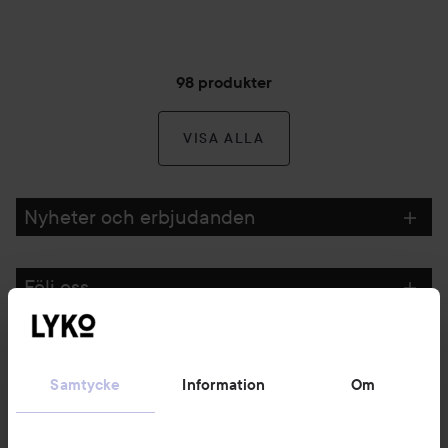
98 produkter
VISA ALLA
Nyheter och erbjudanden
Följ oss
Kundservice
Samtycke
Information
Om
Information