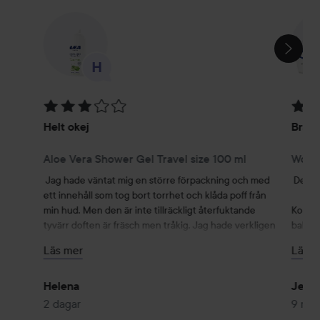
HOPPA ÖVER SEKTIONEN
Betyg: 3 av 5
Betyg
Helt okej
Bra fö
Aloe Vera Shower Gel Travel size 100 ml
Wome
Jag hade väntat mig en större förpackning och med 
Den hä
ett innehåll som tog bort torrhet och klåda poff från 
min hud. Men den är inte tillräckligt återfuktande 
Konsis
tyvärr doften är fräsch men tråkig. Jag hade verkligen 
balm. L
för höga förväntningar tråkigt nog. Svårt att få ut 
inte k
Läs mer
Läs m
tillräckligt ur lilla förpackning oxå ja som sagt jag hade 
man app
skyhöga förväntningar och de blev platt fall. Helt okej 
fukten.
men inte mer än så tyvärr.
Helena
Jenn
Väldigt
2 dagar
9 må