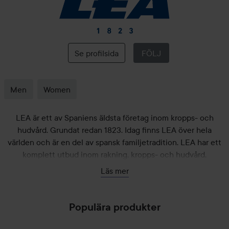
LEA
Se profilsida
FÖLJ
Men
Women
LEA är ett av Spaniens äldsta företag inom kropps- och
hudvård. Grundat redan 1823. Idag finns LEA över hela
världen och är en del av spansk familjetradition. LEA har ett
komplett utbud inom rakning, kropps- och hudvård.
Tillverkningen sker i egen regi vilket ger LEA fullständig
Läs mer
kontroll över både kvalité och prissättning. Upptäck LEA´s
sortiment här hos Lyko!
Populära produkter