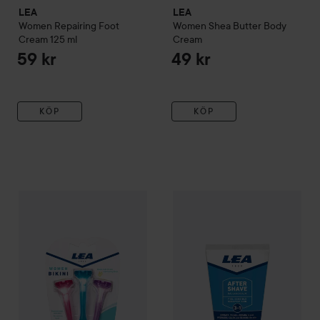
LEA
LEA
Women
Repairing Foot
Women
Shea Butter Body
Cream
125 ml
Cream
59 kr
49 kr
KÖP
KÖP
LEA
Women
Women Bikini Zone Disposable Razor
LEA
Men
After Shave Balm 3 in
45 kr