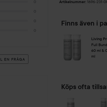
0
1696-231-
Artikelnummer
:
60 ml
0
0
Finns även i p
0
Living P
Full
Bund
60 ml & 
ml
LL EN FRÅGA
Köps ofta till