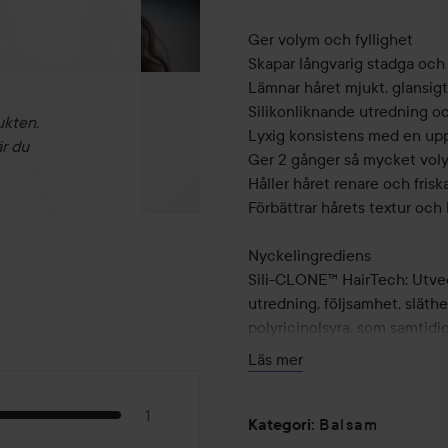
Ger volym och fyllighet
Skapar långvarig stadga och 
Lämnar håret mjukt, glansigt
Silikonliknande utredning oc
ukten.
Lyxig konsistens med en upp
är du
Ger 2 gånger så mycket voly
Håller håret renare och frisk
Förbättrar hårets textur och 
Nyckelingrediens
Sili-CLONE™ HairTech: Utveck
utredning, följsamhet, släth
polyricinolsyra, som samtidigt
Läs mer
Användning:
Börja med Full Shampoo. Appl
1
Balsam
skölj ur.
Kategori
: