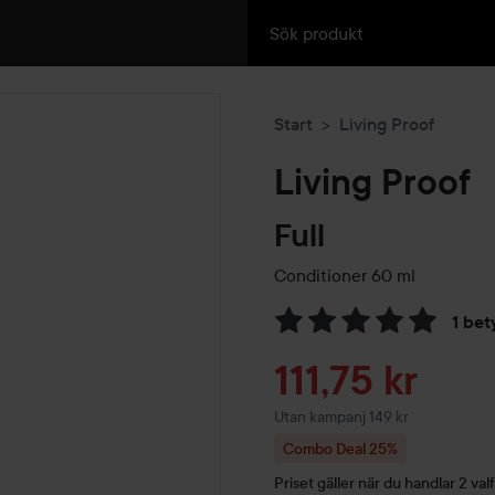
Start
Living Proof
Living Proof
Full
Conditioner
60 ml
1 bet
Hoppa till Betyg & komment
Reapris
111,75 kr
Utan kampanj 149 kr
Combo Deal 25%
Priset gäller när du handlar 2 valf