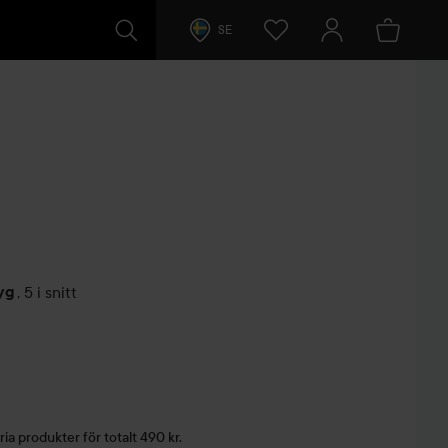
SE
yg
,
5 i snitt
arer
ria produkter för totalt 490 kr.