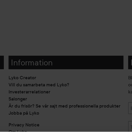
Information
Lyko Creator
B
Vill du samarbeta med Lyko?
o
Investerarrelationer
k
Salonger
Är du frisör? Se vår sajt med professionella produkter
Jobba på Lyko
Privacy Notice
Om Lyko