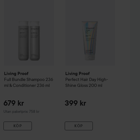
ull
Bundle Shampoo 710 ml & Conditioner 710 ml
Living Proof
Full
Bundle Shampoo 236 ml & Conditioner 236 ml
Tidigare pris 1 615 kr
Living Proof
Living Proof
Full
Bundle Shampoo 236
Perfect Hair Day
High-
ml & Conditioner 236 ml
Shine Gloss
200 ml
679 kr
399 kr
Utan paketpris: 758 kr
KÖP
KÖP