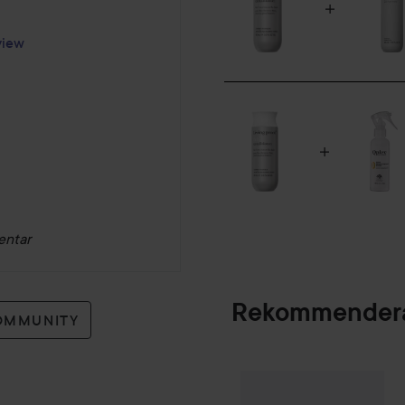
view
entar
Rekommendera
OMMUNITY
Palette
Intensive
SPONSRAD