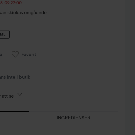
-08-09 22:00
r, kan skickas omgående
 ML
a
Favorit
nns inte i butik
 att se
INGREDIENSER