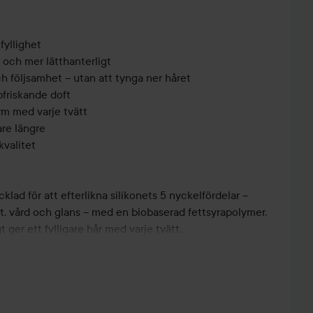
fyllighet
 och mer lätthanterligt
h följsamhet – utan att tynga ner håret
friskande doft
m med varje tvätt
are längre
kvalitet
lad för att efterlikna silikonets 5 nyckelfördelar –
et, vård och glans – med en biobaserad fettsyrapolymer,
 ger ett fylligare hår med varje tvätt.
icera sedan Full Conditioner, fördela jämnt i håret och