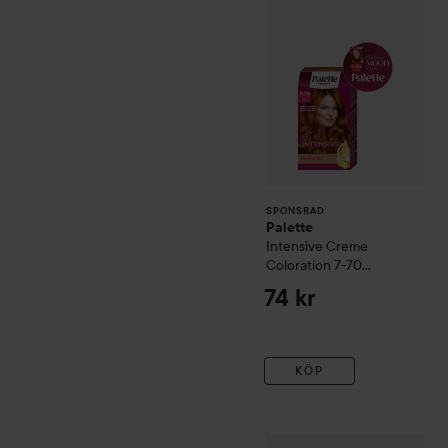
SPONSRAD
Palette
Intensive Creme
Coloration
7-70
Terracotta Medium
74 kr
Blonde
KÖP