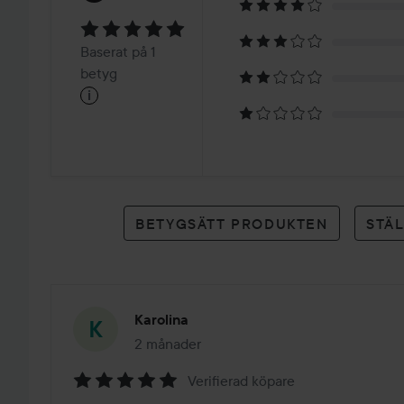
5
Baserat
Baserat på 1
på
betyg
i
1
betyg
BETYGSÄTT PRODUKTEN
STÄ
Karolina
2 månader
Inlägget skapades 2 månader
Verifierad köpare
Betyg: