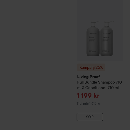
Kampanj 25%
Living Proof
F
Kampanj 25%
Living Proof
Full
Bundle Shampoo 710
ml & Conditioner 710 ml
Reapris
1 199 kr
Tidigare pris 1 615 kr
Tid. pris 1 615 kr
KÖP