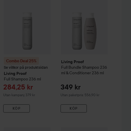
Combo Deal 25%
Living Proof
Full
Bundle Shampoo 236
Se villkor på produktsidan
ml & Conditioner 236 ml
Living Proof
Full
Shampoo
236 ml
Reapris
284,25 kr
349 kr
Utan kampanj 379 kr
Utan paketpris: 556,90 kr
KÖP
KÖP
Reapris
Living Proof
Perfect Hair Day
1 199 kr
High-