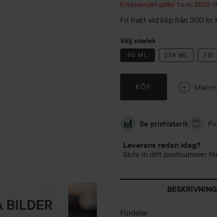
Erbjudandet gäller t.o.m. 2026
Fri frakt vid köp från 300 k
Välj storlek
60 ML
236 ML
710
Match
KÖP
Se prishistorik
Fi
Leverans redan idag?
Skriv in ditt postnummer för
BESKRIVNING
 BILDER
Fördelar