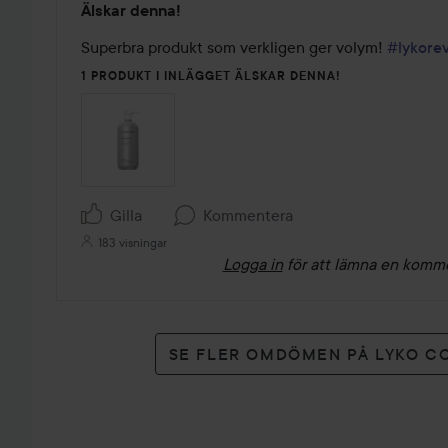
Älskar denna!
5
av
Superbra produkt som verkligen ger volym! 
#lykore
5
1 PRODUKT I INLÄGGET ÄLSKAR DENNA!
Gilla
Kommentera
183 visningar
Logga in
för att lämna en komm
SE FLER OMDÖMEN PÅ LYKO C