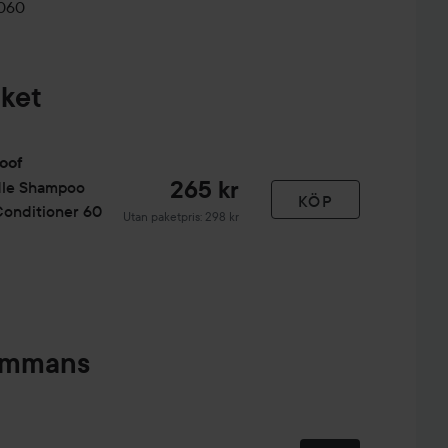
0060
aket
roof
265 kr
le Shampoo
KÖP
Conditioner 60
Utan paketpris: 298 kr
sammans