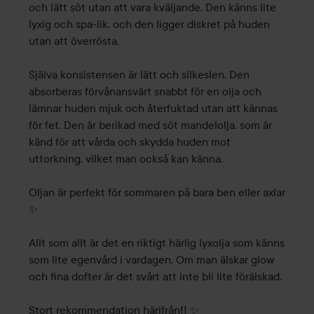
och lätt söt utan att vara kväljande. Den känns lite 
lyxig och spa-lik, och den ligger diskret på huden 
utan att överrösta.

Själva konsistensen är lätt och silkeslen. Den 
absorberas förvånansvärt snabbt för en olja och 
lämnar huden mjuk och återfuktad utan att kännas 
för fet. Den är berikad med söt mandelolja, som är 
känd för att vårda och skydda huden mot 
uttorkning, vilket man också kan känna.

Oljan är perfekt för sommaren på bara ben eller axlar 
✨

Allt som allt är det en riktigt härlig lyxolja som känns 
som lite egenvård i vardagen. Om man älskar glow 
och fina dofter är det svårt att inte bli lite förälskad.

Stort rekommendation härifrån!! ✨
