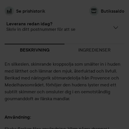
Se prishistorik
Butikssaldo
Leverans redan idag?
Skriv in ditt postnummer för att se
INGREDIENSER
BESKRIVNING
En silkeslen, skimrande kroppsolja som smälter in i huden
med lätthet och lämnar den mjuk, återfuktad och livfull.
Berikad med näringsrik sötmandelolja från Provence och
Medelhavsområdet, förhöjer den hudens lyster med ett
subtilt skimmer och omsluter dig i en oemotståndlig
gourmanddoft av färska mandlar.
Användning:
Skaka flaskan före användning. Värm några droppar i