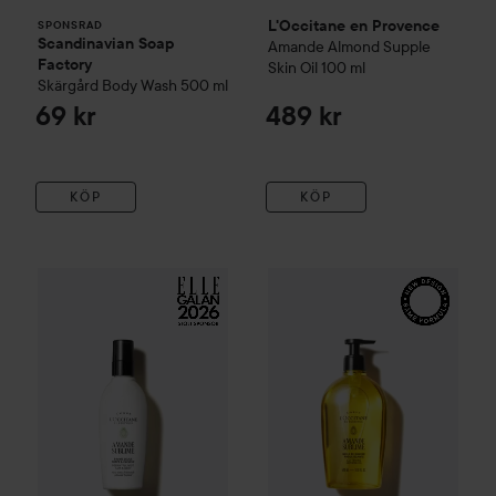
L'Occitane en Provence
SPONSRAD
Scandinavian Soap
Amande
Almond Supple
Factory
Skin Oil
100 ml
Skärgård
Body Wash
500 ml
69 kr
489 kr
KÖP
KÖP
L'Occitane en Provence
Ama
WOW-pris
L'Occitane en Provence
Amande
Almond Hair Bod