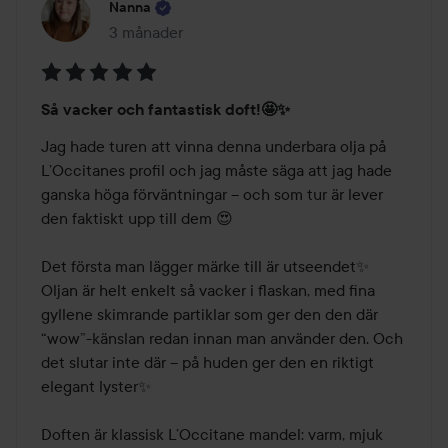
Nanna
3 månader
Inlägget skapades 3 månader
Betyg:
Så vacker och fantastisk doft!🤩✨
5
av
Jag hade turen att vinna denna underbara olja på 
5
L’Occitanes profil och jag måste säga att jag hade 
ganska höga förväntningar – och som tur är lever 
den faktiskt upp till dem 😍

Det första man lägger märke till är utseendet✨ 
Oljan är helt enkelt så vacker i flaskan, med fina 
gyllene skimrande partiklar som ger den den där 
“wow”-känslan redan innan man använder den. Och 
det slutar inte där – på huden ger den en riktigt 
elegant lyster✨

Doften är klassisk L’Occitane mandel: varm, mjuk 