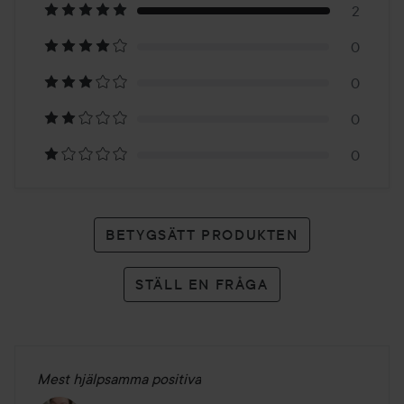
på
2
0
2
0
betyg
0
0
BETYGSÄTT PRODUKTEN
STÄLL EN FRÅGA
Mest hjälpsamma positiva