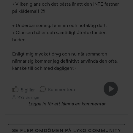
av
• Vilken glans och det bästa är att den INTE fastnar 
5
på kläderna!! 😍

+ Underbar somrig, feminin och nötaktig doft.

+ Glansen håller och samtidigt återfuktar den 
huden

Enligt mig mycket dryg och nu när sommaren 
närmar sig kommer jag definitivt använda den ofta, 
kanske till och med dagligen✨
Kommentera
5 gillar
1492 visningar
Logga in
för att lämna en kommentar
SE FLER OMDÖMEN PÅ LYKO COMMUNITY