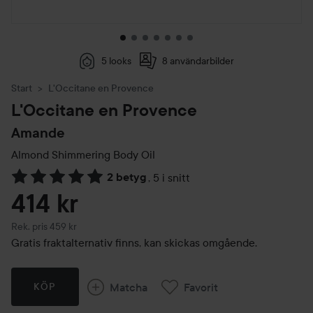
5 looks
8 användarbilder
Start
L'Occitane en Provence
L'Occitane en Provence
Amande
Almond Shimmering Body Oil
2 betyg
,
5 i snitt
Hoppa till Betyg & kommentarer
414 kr
Rekommenderat pris 459 kr
Rek. pris 459 kr
Gratis fraktalternativ finns, kan skickas omgående.
Matcha
Favorit
KÖP