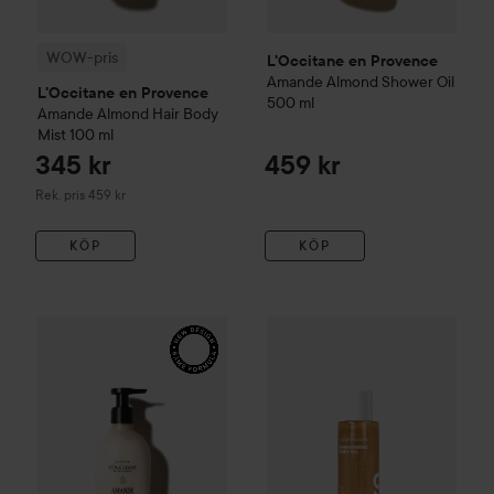
WOW-pris
L'Occitane en Provence
Amande
Almond Shower Oil
L'Occitane en Provence
500 ml
Amande
Almond Hair Body
Mist
100 ml
345 kr
459 kr
Rekommenderat pris 459 kr
Rek. pris 459 kr
KÖP
KÖP
L'Occitane en Provence
Amande
By Lyko
Almond Milk Veil
Glow Digger Body Oil
240 ml
45