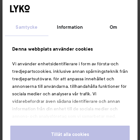
Kundservice
Samtycke
Information
Om
Information
Denna webbplats använder cookies
Du kanske också gillar
Vi använder enhetsidentifierare i form av första-och
tredjepartscookies, inklusive annan spårningsteknik från
tredjepartsutövare, för att anpassa innehållet och
annonserna till användarna, tillhandahålla funktioner för
sociala medier och analysera vår trafik. Vi
vidarebefordrar även sådana identifierare och annan
information från din enhet till de sociala medier och
annons- och analysföretag som vi samarbetar med.
Dessa kan i sin tur kombinera informationen med annan
information som du har tillhandahållit eller som de har
Tillåt alla cookies
samlat in när du har använt deras tjänster. Du godkänner