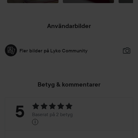
Användarbilder
Fler bilder på Lyko Community
Betyg & kommentarer
Betyg:
5
Baserat på 2 betyg
i
5
Baserat