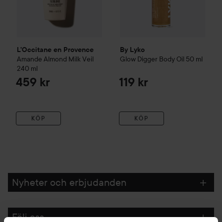
L'Occitane en Provence
By Lyko
Amande
Almond Milk Veil
Glow Digger Body Oil
50 ml
240 ml
459 kr
119 kr
KÖP
KÖP
Nyheter och erbjudanden
Följ oss