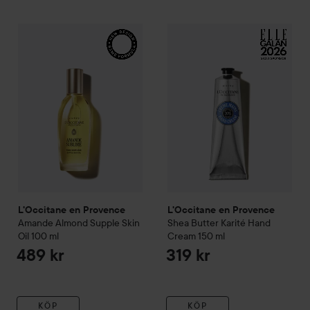
L'Occitane en Provence
Amande
L'Occitane en Provence
Almond Supple Skin Oil
Shea
100
L'Occitane en Provence
L'Occitane en Provence
Amande
Almond Supple Skin
Shea Butter
Karité Hand
Oil
100 ml
Cream
150 ml
489 kr
319 kr
KÖP
KÖP