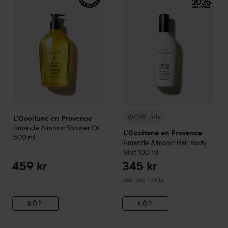
WOW-pris
L'Occitane en Provence
Amande
Almond Shower Oil
L'Occitane en Provence
500 ml
Amande
Almond Hair Body
Mist
100 ml
459 kr
345 kr
Rekommenderat pris 459 kr
Rek. pris 459 kr
KÖP
KÖP