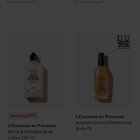
Kampanj 47%
L'Occitane en Provence
L'Occitane en Provence
Néroli & Orchidée Bod
Ama
Kampanj 47%
L'Occitane en Provence
Amande
Almond Shimmering
L'Occitane en Provence
Body Oil
Néroli & Orchidée Body
Lotion
250 ml