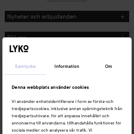
Nyheter och erbjudanden
Följ oss
Kundservice
Samtycke
Information
Om
Information
Denna webbplats använder cookies
Du kanske också gillar
Vi använder enhetsidentifierare i form av första-och
tredjepartscookies, inklusive annan spårningsteknik från
tredjepartsutövare, för att anpassa innehållet och
annonserna till användarna, tillhandahålla funktioner för
sociala medier och analysera vår trafik. Vi