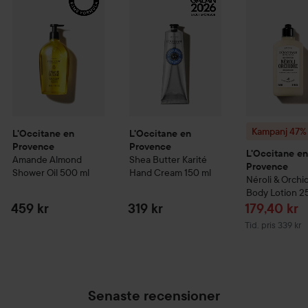
Kampanj 47%
L'Occitane en
L'Occitane en
Provence
Provence
L'Occitane e
Amande
Almond
Shea Butter
Karité
Provence
Shower Oil
500 ml
Hand Cream
150 ml
Néroli & Orchi
Body Lotion
2
Reapris
459 kr
319 kr
179,40 kr
Tidigare pris 339
Tid. pris 339 kr
Senaste recensioner