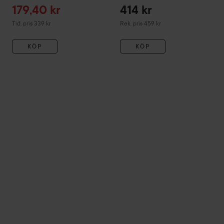
Reapris
179,40 kr
414 kr
Tidigare pris 339 kr
Rekommenderat pris 459 kr
Tid. pris 339 kr
Rek. pris 459 kr
KÖP
KÖP