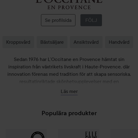
L'Occitane
en
Provence
Se profilsida
FÖLJ
Kroppsvård
Bästsäljare
Ansiktsvård
Handvård
Sedan 1976 har L’Occitane en Provence hämtat sin
inspiration från växtrikets livskraft i Haute-Provence, där
innovation förenas med tradition för att skapa sensoriska,
resultatinriktade skönhetsupplevelser med en
hållbarhetsdriven filosofi.
Läs mer
Populära produkter
L'Occitane en Provence
L'Occitane en Provence
Amande
Almond Shower Oil
Shea Butter
500 ml
K
45
Kampanj 47%