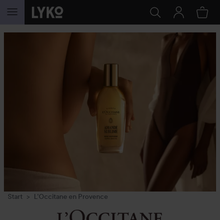
HOPPA TILL INNEHÅLLET
Start
L'Occitane en Provence