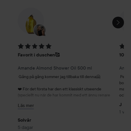
HOPPA ÖVER SEKTIONEN
Betyg: 5 av 5
Betyg
Favorit i duschen🥰
10 av
Amande Almond Shower Oil 500 ml
Amand
Gång på gång kommer jag tillbaka till denna🤗

Perfek
bodylo
❤️ För det första har den ett klassiskt utseende 
mandel
(speciellt nu när de har kommit med ett ännu renare 
och kä
och lyxigare uttryck, helt till vänster och höger är de 
J
Läs mer
nya).

1 vec
❤️ För det andra är den oljig men samtidigt mjölkig i 
Solvår
textur när man blandar med vatten. Man känner sig 
5 dagar