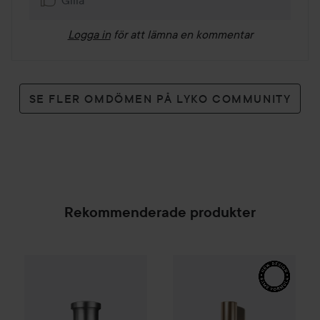
Logga in
för att lämna en kommentar
SE FLER OMDÖMEN PÅ LYKO COMMUNITY
Rekommenderade produkter
L'Occitane en Provence
Ama
Combo Deal 25%
Hugo Boss
Eau de Toilette for Me
SPONSRAD