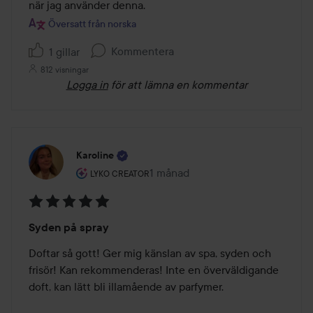
när jag använder denna.
Översatt från norska
Kommentera
1 gillar
812 visningar
Logga in
för att lämna en kommentar
Karoline
Användarens roll: Lyko Creator.
1 månad
Inlägget skapades 1 månad
LYKO CREATOR
Betyg:
Syden på spray
5
av
Doftar så gott! Ger mig känslan av spa, syden och 
5
frisör! Kan rekommenderas! Inte en överväldigande 
doft, kan lätt bli illamående av parfymer.  
