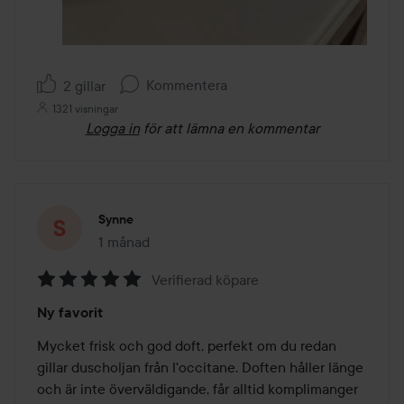
Kommentera
2 gillar
1321 visningar
Logga in
för att lämna en kommentar
Synne
1 månad
Inlägget skapades 1 månad
Verifierad köpare
Betyg:
Ny favorit
5
av
Mycket frisk och god doft, perfekt om du redan 
5
gillar duscholjan från l'occitane. Doften håller länge 
och är inte överväldigande, får alltid komplimanger 