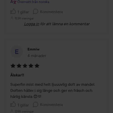
Översatt från norska
Kommentera
1 gillar
1539 visningar
Logga in
för att lämna en kommentar
Emmiw
4 månader
Inlägget skapades 4 månader
Betyg:
Älskar!!
5
av
Superfin mist med helt ljuuuvlig doft av mandel. 
5
Doften håller i sig länge och ger en fräsch och 
härlig känsla 😍🫶
Kommentera
1 gillar
1398 visningar