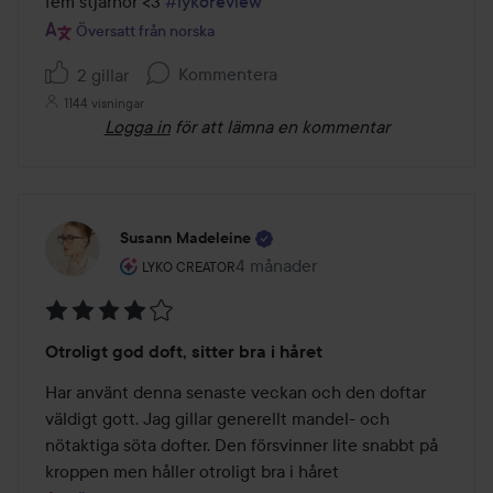
fem stjärnor <3 
#lykoreview
Översatt från norska
Kommentera
2 gillar
1144 visningar
Logga in
för att lämna en kommentar
Susann Madeleine
Användarens roll: Lyko Creator.
4 månader
Inlägget skapades 4 månader
LYKO CREATOR
Betyg:
Otroligt god doft, sitter bra i håret
4
av
Har använt denna senaste veckan och den doftar 
5
väldigt gott. Jag gillar generellt mandel- och 
nötaktiga söta dofter. Den försvinner lite snabbt på 
kroppen men håller otroligt bra i håret