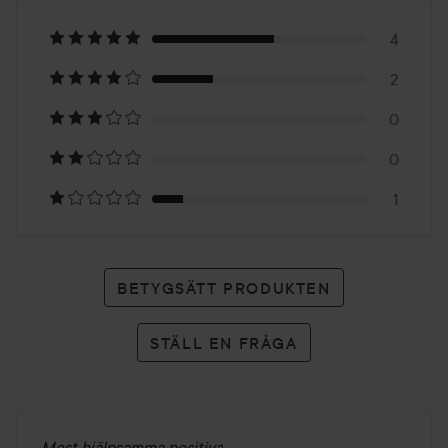
på
4
2
7
0
betyg
0
1
BETYGSÄTT PRODUKTEN
STÄLL EN FRÅGA
Mest hjälpsamma positiva