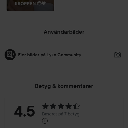
KROPPEN 🥹🧡
Användarbilder
Fler bilder på Lyko Community
Betyg & kommentarer
Betyg:
4.5
Baserat på 7 betyg
i
4.5
Baserat