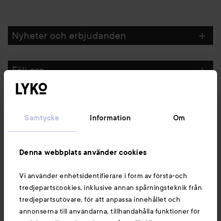
Nyheter och erbjudanden
Följ oss
Kundservice
Samtycke
Information
Om
Information
Denna webbplats använder cookies
Du kanske också gillar
Vi använder enhetsidentifierare i form av första-och
tredjepartscookies, inklusive annan spårningsteknik från
tredjepartsutövare, för att anpassa innehållet och
annonserna till användarna, tillhandahålla funktioner för