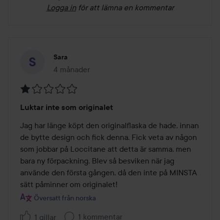
Logga in
för att lämna en kommentar
Sara
4 månader
Inlägget skapades 4 månader
Betyg:
Luktar inte som originalet
1
av
Jag har länge köpt den originalflaska de hade, innan 
5
de bytte design och fick denna. Fick veta av någon 
som jobbar på Loccitane att detta är samma, men 
bara ny förpackning. Blev så besviken när jag 
använde den första gången, då den inte på MINSTA 
sätt påminner om originalet!
Översatt från norska
1 kommentar
1 gillar