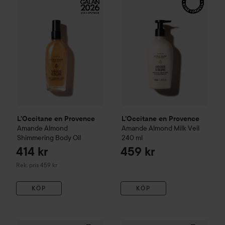
L'Occitane en Provence
L'Occitane en Provence
Amande
Almond
Amande
Almond Milk Veil
Shimmering Body Oil
240 ml
414 kr
459 kr
Rekommenderat pris 459 kr
Rek. pris 459 kr
KÖP
KÖP
L'Occitane en Provence
Amande
L'Occitane en Provence
Almond Shower Oil
500 ml
Ama