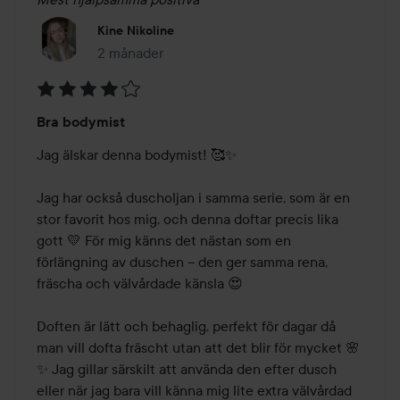
Kine Nikoline
2 månader
Inlägget skapades 2 månader
Betyg:
Bra bodymist
4
av
Jag älskar denna bodymist! 🥰✨

5
Jag har också duscholjan i samma serie, som är en 
stor favorit hos mig, och denna doftar precis lika 
gott 💛 För mig känns det nästan som en 
förlängning av duschen – den ger samma rena, 
fräscha och välvårdade känsla 😍

Doften är lätt och behaglig, perfekt för dagar då 
man vill dofta fräscht utan att det blir för mycket 🌸
✨ Jag gillar särskilt att använda den efter dusch 
eller när jag bara vill känna mig lite extra välvårdad 