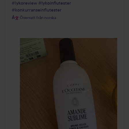
#lykoreview
#lykoinflutester
#konkurranseinflutester
Översatt från norska