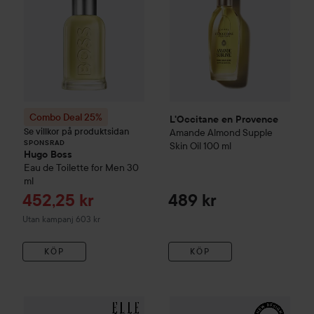
Combo Deal 25%
L'Occitane en Provence
Se villkor på produktsidan
Amande
Almond Supple
SPONSRAD
Skin Oil
100 ml
Hugo Boss
Eau de Toilette for Men
30
ml
Reapris
452,25 kr
489 kr
Utan kampanj 603 kr
KÖP
KÖP
L'Occitane en Provence
Ama
L'Occitane en Provence
Amande
Almond Shimmering Body 