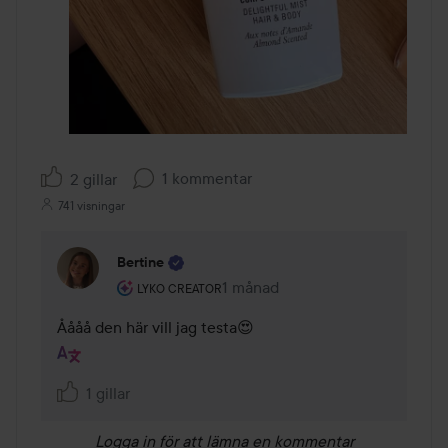
1 kommentar
2 gillar
741 visningar
Bertine
Användarens roll: Lyko Creator.
1 månad
Kommentaren lades 1 månad
LYKO CREATOR
Åååå den här vill jag testa😍
1 gillar
Logga in
för att lämna en kommentar