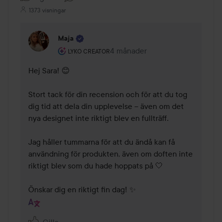
1373 visningar
Maja
Användarens roll: Lyko Creator.
4 månader
Kommentaren lades 4 månader
LYKO CREATOR
Hej Sara! 😊 

Stort tack för din recension och för att du tog 
dig tid att dela din upplevelse – även om det 
nya designet inte riktigt blev en fullträff.

Jag håller tummarna för att du ändå kan få 
användning för produkten, även om doften inte 
riktigt blev som du hade hoppats på 🤍

Önskar dig en riktigt fin dag! ✨
Gilla