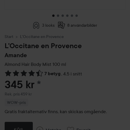
3 looks
8 användarbilder
Start
L'Occitane en Provence
L'Occitane en Provence
Amande
Almond Hair Body Mist
100 ml
7 betyg
,
4.5 i snitt
Hoppa till Betyg & kommentarer
345 kr
*
Rekommenderat pris 459 kr
Rek. pris 459 kr
WOW-pris
Gratis fraktalternativ finns, kan skickas omgående.
Matcha
Favorit
KÖP