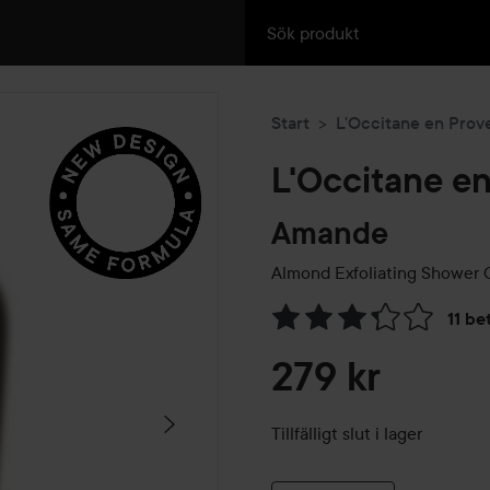
Start
L'Occitane en Prov
L'Occitane e
Amande
Almond Exfoliating Shower 
11 be
Hoppa till Betyg & komment
279 kr
Tillfälligt slut i lager