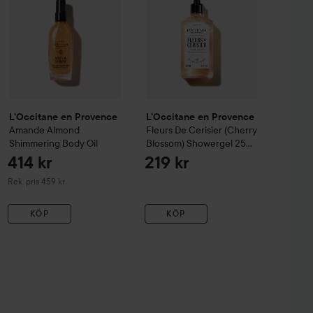
L'Occitane en Provence
L'Occitane en Provence
Amande
Almond
Fleurs De Cerisier (Cherry
Shimmering Body Oil
Blossom) Showergel
250
ml
414 kr
219 kr
Rekommenderat pris 459 kr
Rek. pris 459 kr
KÖP
KÖP