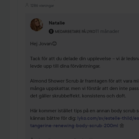
1286 visningar
Natalie
Användarens roll: Medarbetare på Lyko.
11 månader
Kommentaren lades
MEDARBETARE PÅ LYKO
Hej Jovan😊

Tack för att du delade din upplevelse – vi är ledsn
levde upp till dina förväntningar. 

Almond Shower Scrub är framtagen för att vara mil
många uppskattar, men vi förstår att den inte pas
det gäller skrubbeffekt, konsistens och doft.

Här kommer istället tips på en annan body scrub s
kännas bättre för dig: 
lyko.com/sv/estelle-thild/est
tangerine-renewing-body-scrub-200ml
 🌼
