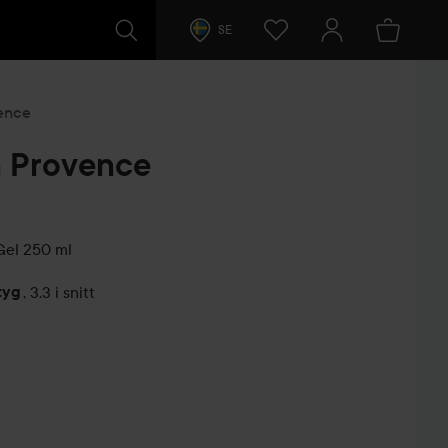
SE
ence
n Provence
Gel
250 ml
tyg
,
3.3 i snitt
arer