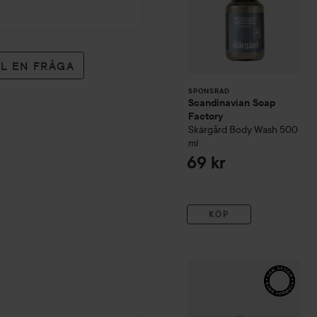
LL EN FRÅGA
SPONSRAD
Scandinavian Soap
Factory
Skärgård
Body Wash
500
ml
69 kr
KÖP
L'Occitane en Provence
A