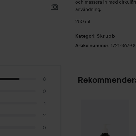
och massera in med cirkulära 
användning.
250 ml
Skrubb
Kategori
:
1721-367-0
Artikelnummer
:
Rekommendera
8
0
Scandinavian Soa
1
SPONSRAD
2
0