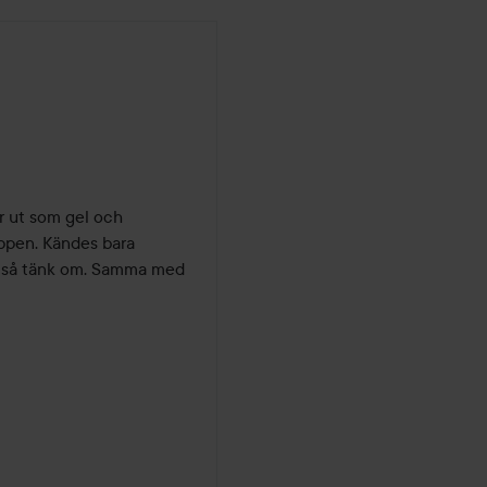
r ut som gel och 
ppen. Kändes bara 
e så tänk om. Samma med 