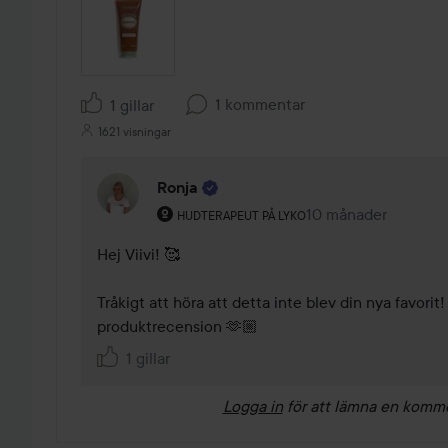
1 kommentar
1 gillar
1621 visningar
Ronja
Användarens roll: Hudterapeut på Lyko.
10 månader
Kommentaren lades
HUDTERAPEUT PÅ LYKO
Hej Viivi! 🥰

Tråkigt att höra att detta inte blev din nya favorit! 
produktrecension 🫶🏼
1 gillar
Logga in
för att lämna en komm