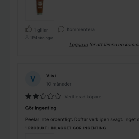
Kommentera
1 gillar
1194 visningar
Logga in
för att lämna en komm
Viivi
10 månader
Inlägget skapades 10 månader
Verifierad köpare
Betyg:
Gör ingenting
2
av
Peelar inte ordentligt. Doftar verkligen svagt, inget s
5
1 PRODUKT I INLÄGGET GÖR INGENTING