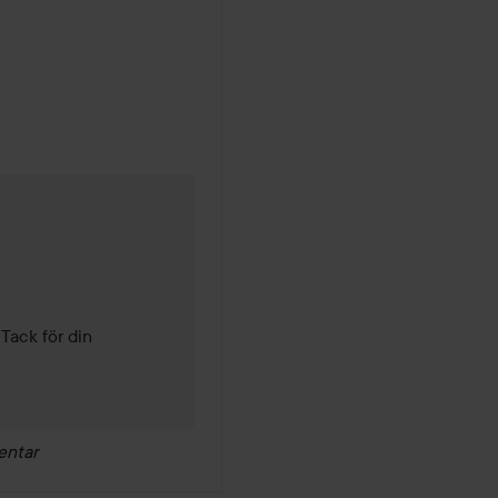
 10 månader
Tack för din 
entar