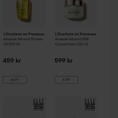
L'Occitane en Provence
L'Occitane en Provence
Amande
Almond Shower
Amande
Almond Milk
Oil
500 ml
Concentrate
200 ml
459 kr
599 kr
KÖP
KÖP
mande
Almond Milk Veil
240 ml
L'Occitane en Provence
Fleurs De
459 kr
L'Occitane en Provence
Amande
Almond Shimmering Body Oil