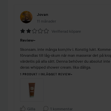
Jovan
11 månader
Inlägget skapades 11 månader
Verifierad köpare
Betyg:
Review~
2
av
Skonsam, inte många korn/riv i. Konstig lukt. Komme
5
förvandlas till låg-skum när man masserar det på kro
värdelös på alla sätt. Denna behöver du absolut int
deras whipped shower cream, lika dåliga. 
1 PRODUKT I INLÄGGET REVIEW~
Gilla
1 kommentar