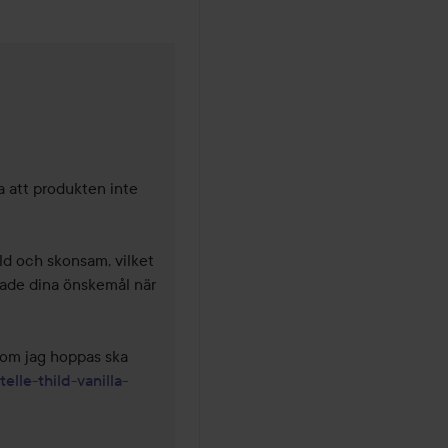
 11 månader
a att produkten inte 
d och skonsam, vilket 
sade dina önskemål när 
om jag hoppas ska 
elle-thild-vanilla-