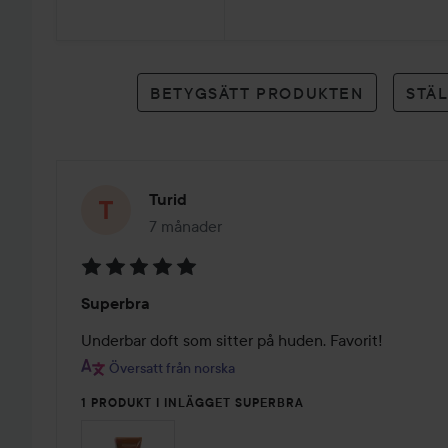
11
betyg
BETYGSÄTT PRODUKTEN
STÄ
Turid
7 månader
Inlägget skapades 7 månader
Betyg:
Superbra
5
av
Underbar doft som sitter på huden. Favorit!
5
Översatt från norska
1 PRODUKT I INLÄGGET SUPERBRA