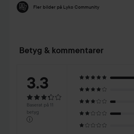
Fler bilder på Lyko Community
Betyg & kommentarer
Betyg:
3.3
3.3
Baserat
Baserat på 11
på
betyg
i