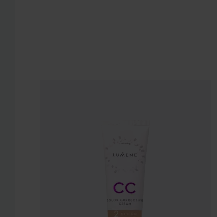
WOW-pris
Lumene
CC
Color Correcting Cream SPF2