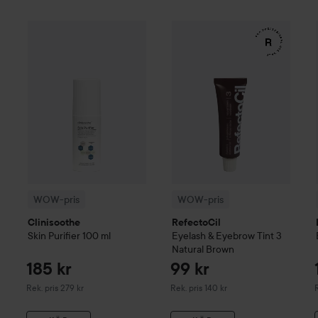
185 kr
WOW-pris
Clinisoothe
Skin Purifier
WOW-pris
100 ml
RefectoCil
Eyelash 
Rekommenderat pris 279 kr
WOW-pris
WOW-pris
Clinisoothe
RefectoCil
Skin Purifier
100 ml
Eyelash & Eyebrow Tint
3
Natural Brown
185 kr
99 kr
Rekommenderat pris 279 kr
Rekommenderat pris 140 kr
R
Rek. pris 279 kr
Rek. pris 140 kr
R
147 kr
0
2 Medium
Rekommenderat pris 259 kr