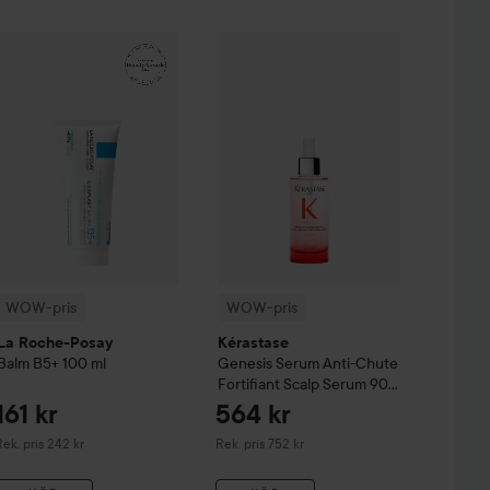
99 kr
161 kr
& Eyebrow Tint
WOW-pris
La Roche-Posay
3 Natural Brown
Balm B5+
WOW-pris
100 ml
Kérastase
Genesis
Serum A
Rekommenderat pris 140 kr
Rekommenderat pris 242 kr
WOW-pris
WOW-pris
La Roche-Posay
Kérastase
Balm B5+
100 ml
Genesis
Serum Anti-Chute
Fortifiant Scalp Serum
90
ml
161 kr
564 kr
ekommenderat pris 242 kr
Rekommenderat pris 752 kr
ek. pris 242 kr
Rek. pris 752 kr