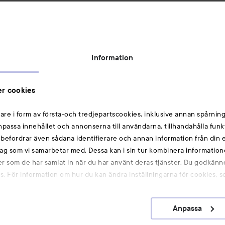
Privacy Notice
Om Lyko
Tillgänglighetsredogörelse
Information
Topplista
Rabattkoder
Michael Edwards Fragrances of the World
r cookies
Cookie Consent
are i form av första-och tredjepartscookies, inklusive annan spårning
Privacy Notice for Suppliers and other Business
anpassa innehållet och annonserna till användarna, tillhandahålla funk
Partners
rebefordrar även sådana identifierare och annan information från din e
ag som vi samarbetar med. Dessa kan i sin tur kombinera informatio
Du kanske också gillar
ler som de har samlat in när du har använt deras tjänster. Du godkänne
 För information om hur du kan ändra inställningarna för cookies, s
Anpassa