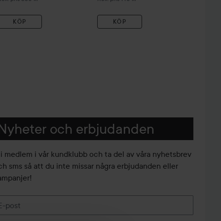
KÖP
KÖP
Nyheter och erbjudanden
li medlem i vår kundklubb och ta del av våra nyhetsbrev
ch sms så att du inte missar några erbjudanden eller
ampanjer!
E-post