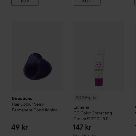
KÖP
KÖP
Directions
Hair Colour
Semi-Permanent Conditioning Hair 
WOW-pris
Lumene
CC
Color C
WOW-pris
Directions
Hair Colour
Semi-
Lumene
Permanent Conditioning
CC
Color Correcting
Hair Colour
Violet
Cream SPF20
1.5 Fair
49 kr
147 kr
Rekommenderat pris 259 kr
R
Rek. pris 259 kr
R