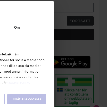
Telefonnummer
FORTSÄTT
Om
Följ oss
steknik från
tioner för sociala medier och
nhet till de sociala medier
nen med annan information
r våra cookies vid fortsatt
e vår
Cookie Policy
Tillåt alla cookies