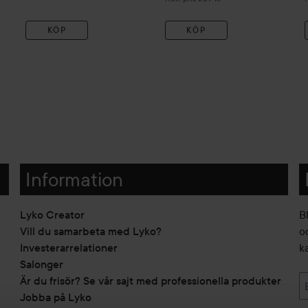
KÖP
KÖP
Information
Lyko Creator
B
Vill du samarbeta med Lyko?
o
Investerarrelationer
k
Salonger
Är du frisör? Se vår sajt med professionella produkter
Jobba på Lyko