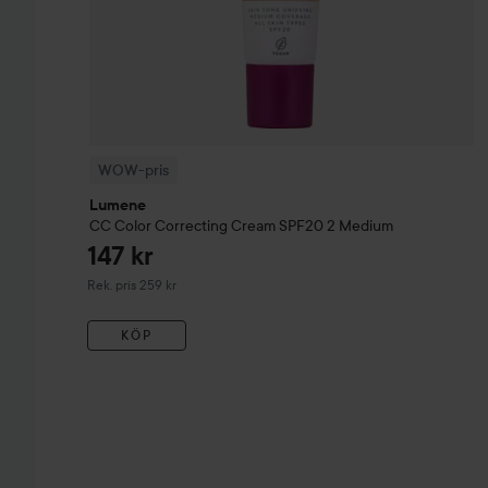
WOW-pris
Lumene
CC
Color Correcting Cream SPF20
2 Medium
147 kr
Rekommenderat pris 259 kr
Rek. pris 259 kr
KÖP