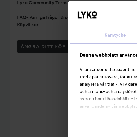
Lyko Community Terms & Conditions
FAQ- Vanliga frågor & svar
Köpvillkor
Samtycke
ÅNGRA DITT KÖP
Denna webbplats använde
Vi använder enhetsidentifier
tredjepartsutövare, för att 
analysera vår trafik. Vi vida
och annons- och analysföret
som du har tillhandahållit el
användande av vår webbplats.