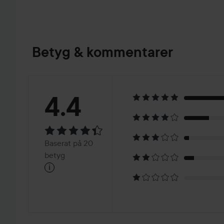
Betyg & kommentarer
Betyg:
4.4
4.4
Baserat
Baserat på 20
på
betyg
i
20