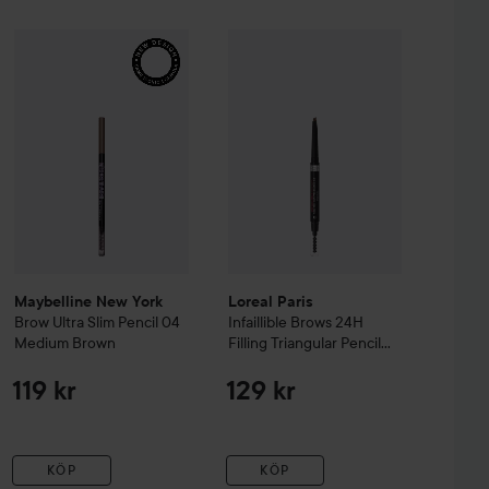
ernal Pro Eye Pencil
Maybelline New York
Tuxedo
Brow Ultra Slim Pencil
Loreal Paris
Infaillible Brows
04 Medium Brown
24H Fil
169 kr
Maybelline New York
Loreal Paris
Brow Ultra Slim Pencil
04
Infaillible Brows
24H
Medium Brown
Filling Triangular Pencil
5.0 Light Brunette
119 kr
129 kr
KÖP
KÖP