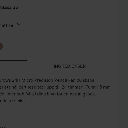
tikssaldo
 att se
INGREDIENSER
e Brows 24H Micro Precision Pencil kan du skapa
 ett hållbart resultat i upp till 24 timmar*. Tunn 1,5 mm
e linjer och fylla i dina bryn för en naturlig look.
r där det ska.
VINTERLOOK
S
💜💜💜
CHERRY💋
❄️
SE