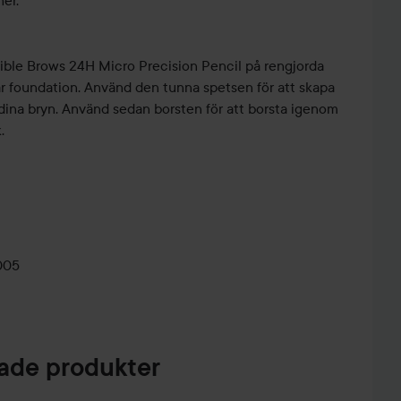
ner.
illible Brows 24H Micro Precision Pencil på rengjorda
r foundation. Använd den tunna spetsen för att skapa
i dina bryn. Använd sedan borsten för att borsta igenom
.
005
de produkter