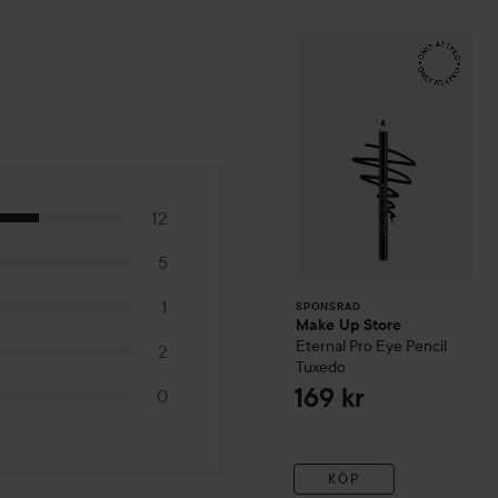
Make Up Store
Et
SPONSRAD
12
5
1
SPONSRAD
Make Up Store
Eternal Pro Eye Pencil
2
Tuxedo
169 kr
0
KÖP