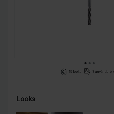
15 looks
3 användarbil
HOPPA TILL PRODUKTINFORMATION
Looks
SMOKEY
EYE BUT
BETTER! 💙