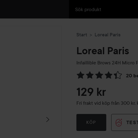
Start
Loreal Paris
Loreal Paris
Infaillible Brows 24H Micro 
20 b
Hoppa till Betyg & komment
129 kr
Fri frakt vid köp från 300 k
TES
KÖP