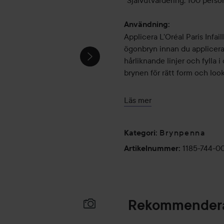
*Självutvärdering, 100 perso
Användning:
Applicera L'Oréal Paris Infa
ögonbryn innan du applicera
hårliknande linjer och fylla 
brynen för rätt form och look
1 g
Läs mer
Brynpenna
Kategori
:
1185-744-0
Artikelnummer
:
Rekommendera