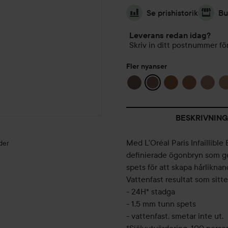
Se prishistorik
Bu
Leverans redan idag?
Skriv in ditt postnummer för
Fler nyanser
BESKRIVNING
Med L'Oréal Paris Infaillibl
der
definierade ögonbryn som ger
spets för att skapa hårliknand
Vattenfast resultat som sitte
- 24H* stadga
EN
LETT
- 1,5 mm tunn spets
PARTYLOOK
SOMMERSMINKE
- vattenfast, smetar inte ut.
💜💜💜
🥂
☀️