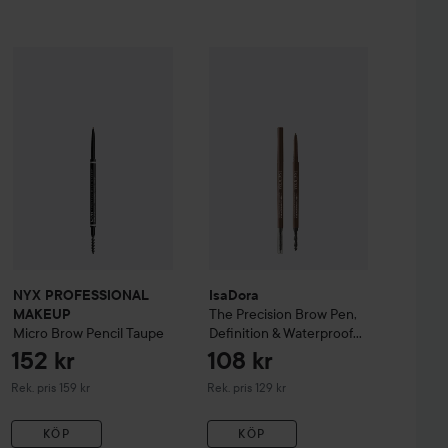
195 kr
152 kr
 Brow Pen
NYX PROFESSIONAL MAKEUP
390 Dark Brunette
IsaDora
Micro Brow Pencil
The Precision Brow Pen, De
Taupe
Rekommenderat pris 199 kr
Rekommendera
NYX PROFESSIONAL
IsaDora
The Precision Brow Pen,
MAKEUP
Micro Brow Pencil
Taupe
Definition & Waterproof
04 Light Brown
152 kr
108 kr
Rekommenderat pris 159 kr
Rekommenderat pris 129 kr
Rek. pris 159 kr
Rek. pris 129 kr
KÖP
KÖP