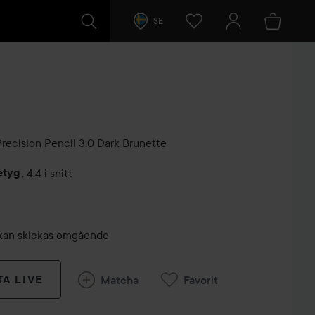
SE
Precision Pencil
3.0 Dark Brunette
etyg
,
4.4 i snitt
arer
r, kan skickas omgående
TA LIVE
Matcha
Favorit