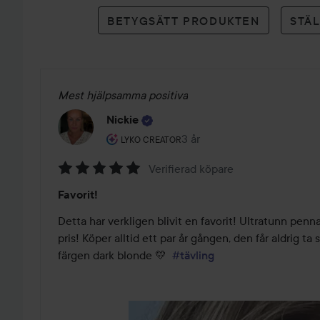
betyg
BETYGSÄTT PRODUKTEN
STÄ
Mest hjälpsamma positiva
Nickie
Användarens roll: Lyko Creator.
3 år
Inlägget skapades 3 år
LYKO CREATOR
Verifierad köpare
Betyg:
Favorit!
5
av
Detta har verkligen blivit en favorit! Ultratunn penna,
5
pris! Köper alltid ett par år gången, den får aldrig ta 
färgen dark blonde 💛  
#tävling