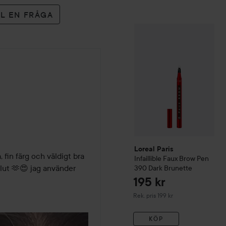
LL EN FRÅGA
Loreal Paris
Infaillible
Faux
Loreal Paris
 fin färg och väldigt bra 
Infaillible
Faux Brow Pen
slut 🫶😍 jag använder 
390 Dark Brunette
195 kr
Rekommenderat pris 199 kr
Rek. pris 199 kr
KÖP