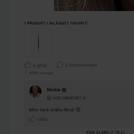
1 PRODUKT I INLÄGGET FAVORIT!
2 kommentarer
6 gillar
4085 visningar
Nickie
Användarens roll: Lyko Creator.
3 år
Kommentaren lades 3 år
LYKO CREATOR
Men tack snälla Nina! 😍
Gilla
VISA ÄLDRE (1 TILL)