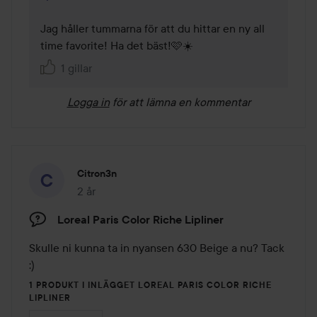
Jag håller tummarna för att du hittar en ny all 
time favorite! Ha det bäst!🩷☀️
1 gillar
Logga in
för att lämna en kommentar
Citron3n
2 år
Inlägget skapades 2 år
Loreal Paris Color Riche Lipliner
Skulle ni kunna ta in nyansen 630 Beige a nu? Tack 
:)
1 PRODUKT I INLÄGGET LOREAL PARIS COLOR RICHE
LIPLINER