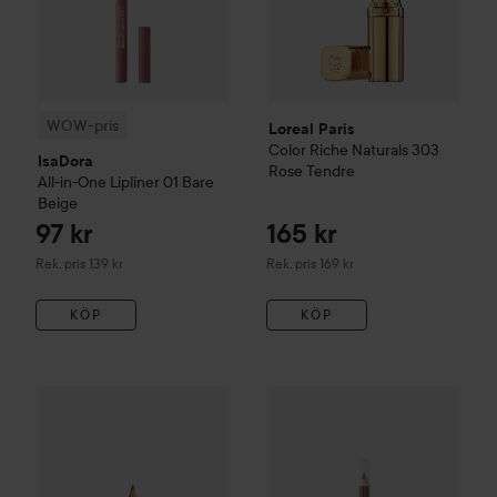
WOW-pris
Loreal Paris
Color Riche Naturals
303
IsaDora
Rose Tendre
All-in-One Lipliner
01 Bare
Beige
97 kr
165 kr
Rekommenderat pris 139 kr
Rekommenderat pris 169 kr
Rek. pris 139 kr
Rek. pris 169 kr
KÖP
KÖP
Lumene
Luminous Color Lipliner
e.l.f.
5 Rose
Cream Glide Lip Liner
Mau
129 kr