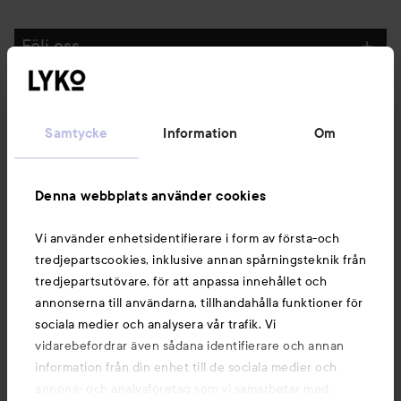
Följ oss
Kundservice
Samtycke
Information
Om
Information
Denna webbplats använder cookies
Du kanske också gillar
Vi använder enhetsidentifierare i form av första-och
tredjepartscookies, inklusive annan spårningsteknik från
tredjepartsutövare, för att anpassa innehållet och
annonserna till användarna, tillhandahålla funktioner för
sociala medier och analysera vår trafik. Vi
vidarebefordrar även sådana identifierare och annan
information från din enhet till de sociala medier och
annons- och analysföretag som vi samarbetar med.