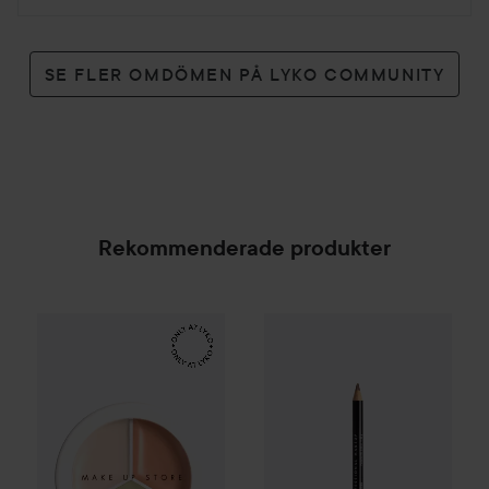
SE FLER OMDÖMEN PÅ LYKO COMMUNITY
Rekommenderade produkter
Make Up Store
Cover All Mix
The Original
179 kr
NYX PROFESSIONAL MAKEU
SPONSRAD