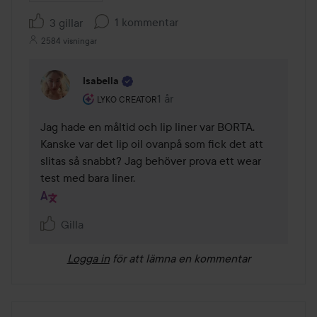
1 kommentar
3 gillar
2584 visningar
Isabella
Användarens roll: Lyko Creator.
1 år
Kommentaren lades 1 år
LYKO CREATOR
Jag hade en måltid och lip liner var BORTA. 
Kanske var det lip oil ovanpå som fick det att 
slitas så snabbt? Jag behöver prova ett wear 
test med bara liner.
Gilla
Logga in
för att lämna en kommentar