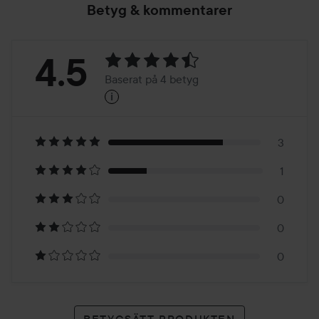
Betyg & kommentarer
Betyg:
4.5
Baserat på 4 betyg
i
4.5
Baserat
på
3
1
4
0
betyg
0
0