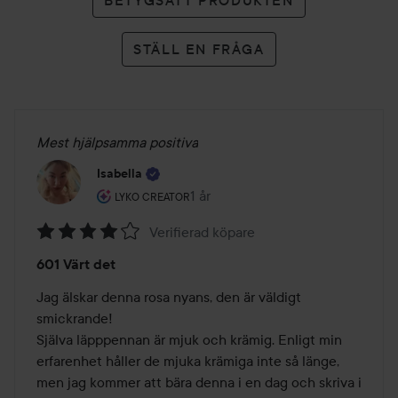
BETYGSÄTT PRODUKTEN
STÄLL EN FRÅGA
Mest hjälpsamma positiva
Isabella
Användarens roll: Lyko Creator.
1 år
Inlägget skapades 1 år
LYKO CREATOR
Verifierad köpare
Betyg:
601 Värt det
4
av
Jag älskar denna rosa nyans, den är väldigt 
5
smickrande! 

Själva läpppennan är mjuk och krämig. Enligt min 
erfarenhet håller de mjuka krämiga inte så länge, 
men jag kommer att bära denna i en dag och skriva i 