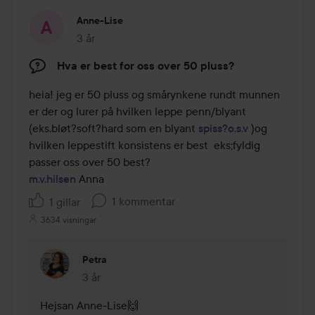
Anne-Lise
3 år
Inlägget skapades 3 år
Hva er best for oss over 50 pluss?
heia! jeg er 50 pluss og smårynkene rundt munnen 
er der og lurer på hvilken leppe penn/blyant 
(eks.bløt?soft?hard som en blyant 
spiss?o.s.v
 )og 
hvilken leppestift konsistens er best  eks;fyldig 
m.v.hilsen
 Anna
1 kommentar
1 gillar
3634 visningar
Petra
3 år
Kommentaren lades 3 år
Hejsan Anne-Lise🙌 
