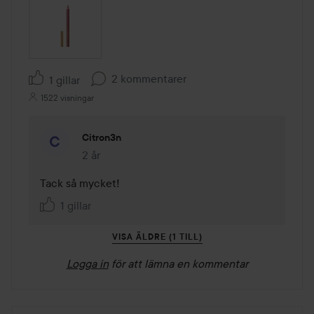
2 kommentarer
1 gillar
1522 visningar
Citron3n
2 år
Kommentaren lades 2 år
Tack så mycket! 
1 gillar
VISA ÄLDRE (1 TILL)
Logga in
för att lämna en kommentar