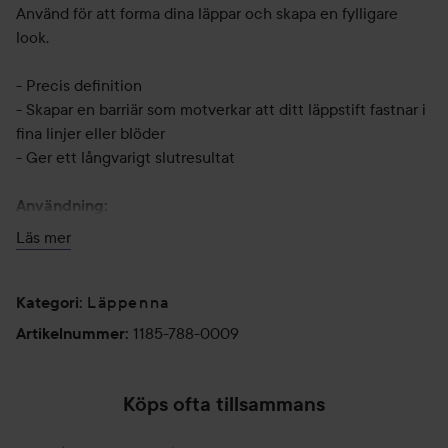
Använd för att forma dina läppar och skapa en fylligare
look.
- Precis definition
- Skapar en barriär som motverkar att ditt läppstift fastnar i
fina linjer eller blöder
- Ger ett långvarigt slutresultat
Användning:
Applicera på rena, torra läppar.
Läs mer
Börja på mitten av amorbågen, och dra linjen längs läppen
naturliga kontur.
Läppenna
Fortsätt tills att du har ramat in dina läppar som du önskar.
Kategori
:
Om du vill ha en fylligare look kan du lägga linjen lite
1185-788-0009
Artikelnummer
:
utanför läpparna naturliga kontur.
Använd för sig själv eller applicera ditt favoritläppstift eller
lipgloss över läppennan.
Köps ofta tillsammans
Om du vill ha ett mer hållbart eller mer intensivt resultat