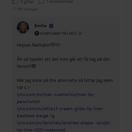
1 kommentar
1 gillar
910 visningar
Emilia
Användarens roll: Kundtjänst på Lyko.
1 år
Kommentaren lades 1 år
KUNDTJÄNST PÅ LYKO
Hejsan Nathalie!👋🩷 

Åh så typiskt att det inte går att få tag på din 
favorit!🙈 

När jag kikar på lite alternativ så hittar jag dem 
lyko.com/sv/mac-cosmetics/mac-lip-
pencilwhirl
lyko.com/sv/elf/e.l.f-cream-glide-lip-liner-
baddest-beige-1g
lyko.com/sv/lenoites/lenoites-shape---sculpt-
lip-liner-320-rosewood