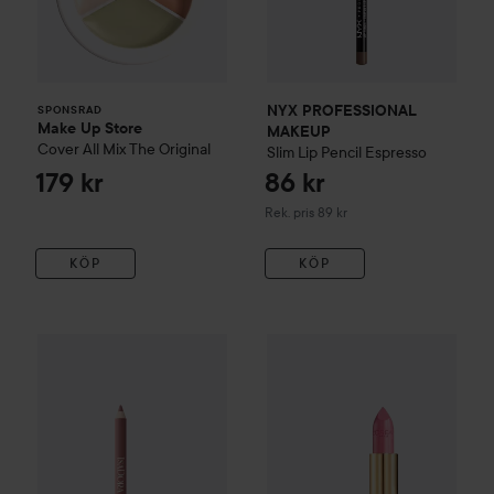
NYX PROFESSIONAL
SPONSRAD
Make Up Store
MAKEUP
Cover All Mix
The Original
Slim Lip Pencil
Espresso
179 kr
86 kr
Rekommenderat pris 89 kr
Rek. pris 89 kr
KÖP
KÖP
97 kr
WOW-pris
IsaDora
All-in-One Lipliner
Loreal Paris
01 Bare Beige
Color Riche Natur
Rekommenderat pri