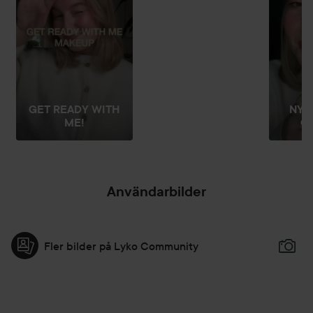
GET READY WITH
NYH
ME!
G
Användarbilder
Fler bilder på Lyko Community