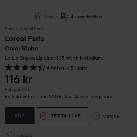
3 looks
4 användarbilder
Start
Loreal Paris
Loreal Paris
Color Riche
Le Lip Crayon Lip Liner
635 Worth It Medium
4 betyg
,
4.5 i snitt
Hoppa till Betyg & kommentarer
116 kr
Rekommenderat pris 119 kr
Rek. pris 119 kr
Fri frakt vid köp från 300 kr, kan skickas omgående
TESTA LIVE
Matcha
KÖP
Favorit