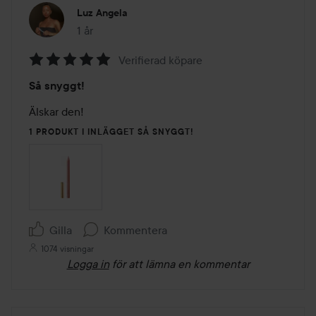
Luz Angela
1 år
Inlägget skapades 1 år
Verifierad köpare
Betyg:
Så snyggt!
5
av
Älskar den! 
5
1 PRODUKT I INLÄGGET SÅ SNYGGT!
Gilla
Kommentera
1074 visningar
Logga in
för att lämna en kommentar