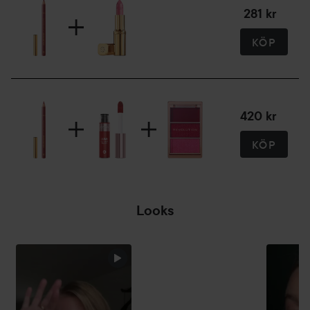
281 kr
kan du använda liplinern på hela läppområdet.
KÖP
420 kr
KÖP
Looks
MIDDAGS DAGS
HOPPA ÖVER SEKTIONEN