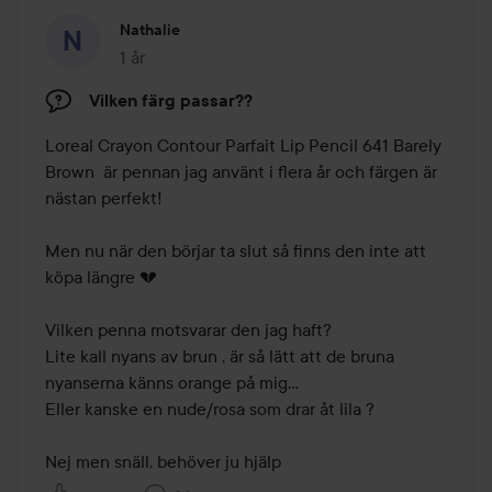
Nathalie
1 år
Inlägget skapades 1 år
Vilken färg passar??
Loreal Crayon Contour Parfait Lip Pencil 641 Barely 
Brown  är pennan jag använt i flera år och färgen är 
nästan perfekt! 

Men nu när den börjar ta slut så finns den inte att 
köpa längre 💔 

Vilken penna motsvarar den jag haft? 

Lite kall nyans av brun , är så lätt att de bruna 
nyanserna känns orange på mig... 

Eller kanske en nude/rosa som drar åt lila ? 

Nej men snäll, behöver ju hjälp