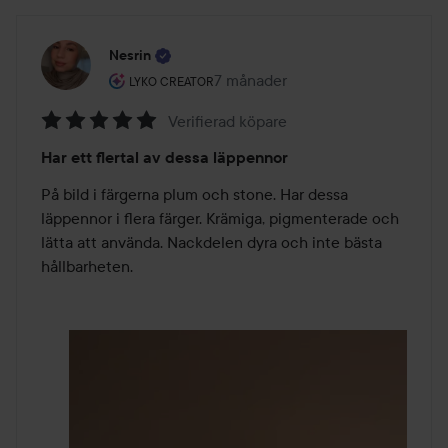
Nesrin
Användarens roll: Lyko Creator.
7 månader
Inlägget skapades 7 månader
LYKO CREATOR
Verifierad köpare
Betyg:
Har ett flertal av dessa läppennor
5
av
På bild i färgerna plum och stone. Har dessa 
5
läppennor i flera färger. Krämiga, pigmenterade och 
lätta att använda. Nackdelen dyra och inte bästa 
hållbarheten. 