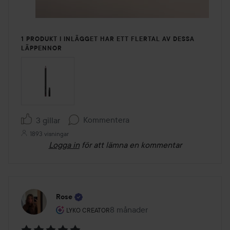
1 PRODUKT I INLÄGGET HAR ETT FLERTAL AV DESSA
LÄPPENNOR
Kommentera
3 gillar
1893 visningar
Logga in
för att lämna en kommentar
Rose
Användarens roll: Lyko Creator.
8 månader
Inlägget skapades 8 månader
LYKO CREATOR