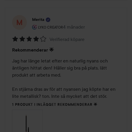
Merita
Användarens roll: Lyko Creator.
4 månader
Inlägget skapades 4 månader
LYKO CREATOR
Verifierad köpare
Betyg:
Rekommenderar 🌟
4
av
Jag har länge letat efter en naturlig nyans och 
5
äntligen hittat den! Håller sig bra på plats, lätt 
produkt att arbeta med. 

En stjärna dras av för att nyansen jag köpte har en 
lite metallisk? ton. Inte så mycket att det stör.
1 PRODUKT I INLÄGGET REKOMMENDERAR 🌟