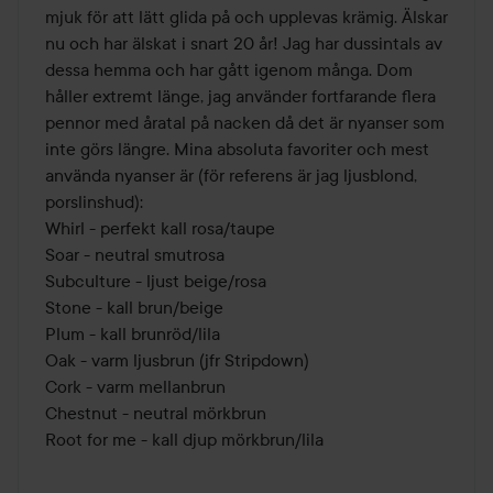
mjuk för att lätt glida på och upplevas krämig. Älskar 
nu och har älskat i snart 20 år! Jag har dussintals av 
dessa hemma och har gått igenom många. Dom 
håller extremt länge, jag använder fortfarande flera 
pennor med åratal på nacken då det är nyanser som 
inte görs längre. Mina absoluta favoriter och mest 
använda nyanser är (för referens är jag ljusblond, 
porslinshud):

Whirl - perfekt kall rosa/taupe

Soar - neutral smutrosa

Subculture - ljust beige/rosa

Stone - kall brun/beige

Plum - kall brunröd/lila

Oak - varm ljusbrun (jfr Stripdown)

Cork - varm mellanbrun

Chestnut - neutral mörkbrun
