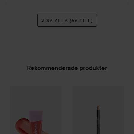
VISA ALLA (66 TILL)
Rekommenderade produkter
Gleeze
Yummy Lip Gloss
Rare Raz
25 kr
NYX PROFESSIONAL MAKEU
SPONSRAD