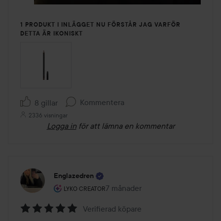
1 PRODUKT I INLÄGGET NU FÖRSTÅR JAG VARFÖR
DETTA ÄR IKONISKT
Kommentera
8 gillar
2336 visningar
Logga in
för att lämna en kommentar
Englazedren
Användarens roll: Lyko Creator.
7 månader
Inlägget skapades 7 månader
LYKO CREATOR
Verifierad köpare
Betyg: