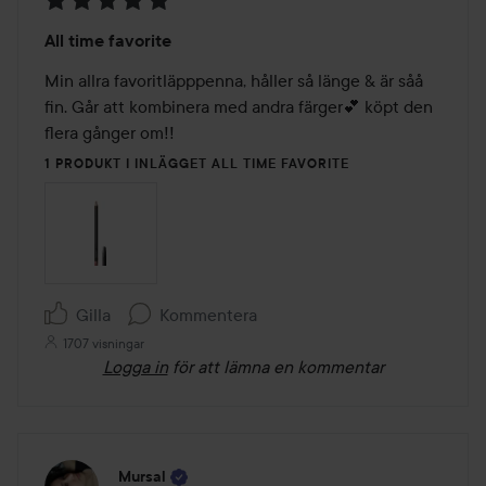
Betyg:
All time favorite
5
av
Min allra favoritläpppenna, håller så länge & är såå 
5
fin. Går att kombinera med andra färger💕 köpt den 
flera gånger om!!
1 PRODUKT I INLÄGGET ALL TIME FAVORITE
Gilla
Kommentera
1707 visningar
Logga in
för att lämna en kommentar
Mursal