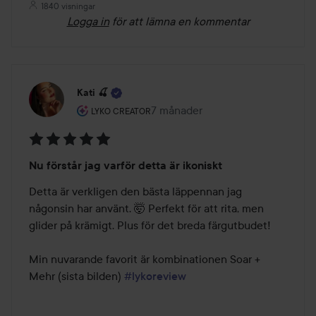
1840 visningar
Logga in
för att lämna en kommentar
Kati 🍒
Användarens roll: Lyko Creator.
7 månader
Inlägget skapades 7 månader
LYKO CREATOR
Betyg:
Nu förstår jag varför detta är ikoniskt
5
av
Detta är verkligen den bästa läppennan jag 
5
någonsin har använt. 🤯 Perfekt för att rita, men 
glider på krämigt. Plus för det breda färgutbudet!

Min nuvarande favorit är kombinationen Soar + 
Mehr (sista bilden) 
#lykoreview