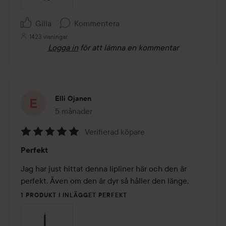
Gilla
Kommentera
1423 visningar
Logga in
för att lämna en kommentar
Elli Ojanen
5 månader
Inlägget skapades 5 månader
Verifierad köpare
Betyg:
Perfekt
5
av
Jag har just hittat denna lipliner här och den är 
5
perfekt. Även om den är dyr så håller den länge.
1 PRODUKT I INLÄGGET PERFEKT