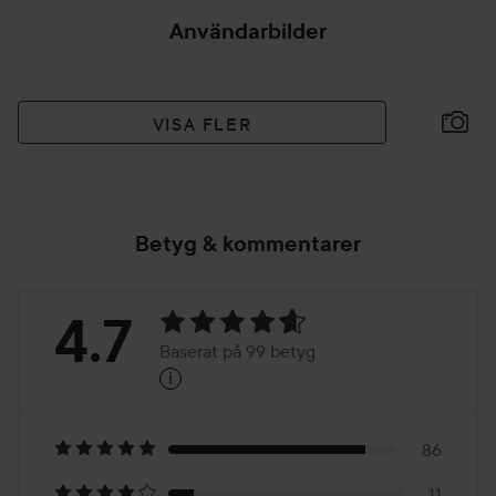
Användarbilder
VISA FLER
Betyg & kommentarer
Betyg:
4.7
Baserat på 99 betyg
i
4.7
Baserat
på
86
11