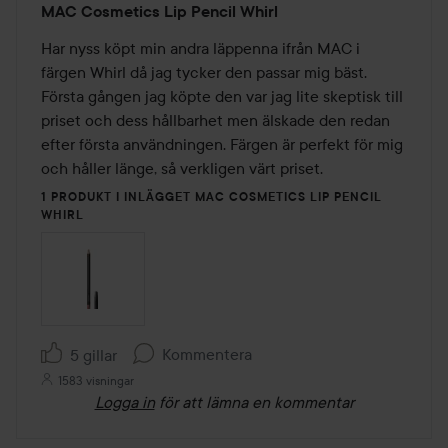
MAC Cosmetics Lip Pencil Whirl
5
av
Har nyss köpt min andra läppenna ifrån MAC i 
5
färgen Whirl då jag tycker den passar mig bäst. 
Första gången jag köpte den var jag lite skeptisk till 
priset och dess hållbarhet men älskade den redan 
efter första användningen. Färgen är perfekt för mig 
och håller länge, så verkligen värt priset. 
1 PRODUKT I INLÄGGET MAC COSMETICS LIP PENCIL
WHIRL
Kommentera
5 gillar
1583 visningar
Logga in
för att lämna en kommentar