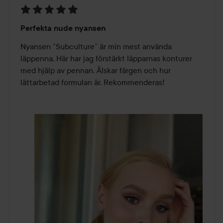
Betyg:
Perfekta nude nyansen
5
av
Nyansen ”Subculture” är min mest använda 
5
läppenna. Här har jag förstärkt läpparnas konturer 
med hjälp av pennan. Älskar färgen och hur 
lättarbetad formulan är. Rekommenderas!