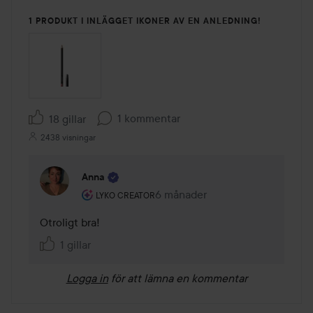
1 PRODUKT I INLÄGGET IKONER AV EN ANLEDNING!
1 kommentar
18 gillar
2438 visningar
Anna
Användarens roll: Lyko Creator.
6 månader
Kommentaren lades 6 månader
LYKO CREATOR
Otroligt bra! 
1 gillar
Logga in
för att lämna en kommentar