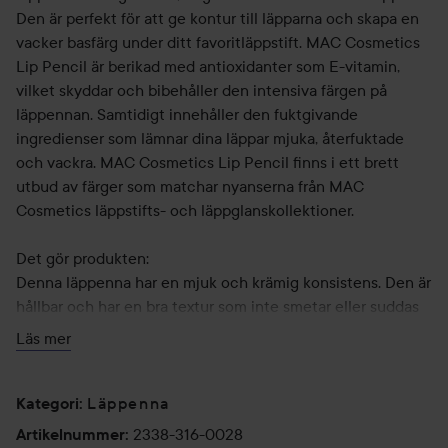
Den är perfekt för att ge kontur till läpparna och skapa en
vacker basfärg under ditt favoritläppstift. MAC Cosmetics
Lip Pencil är berikad med antioxidanter som E-vitamin,
vilket skyddar och bibehåller den intensiva färgen på
läppennan. Samtidigt innehåller den fuktgivande
ingredienser som lämnar dina läppar mjuka, återfuktade
och vackra. MAC Cosmetics Lip Pencil finns i ett brett
utbud av färger som matchar nyanserna från MAC
Cosmetics läppstifts- och läppglanskollektioner.
Det gör produkten:
Denna läppenna har en mjuk och krämig konsistens. Den är
hållbar och har en bra textur som inte smetar eller suddas
ut. Formulan innehåller E-vitamin och läppennan är enkel,
Läs mer
snabb och smidig att applicera.
Läppenna
Användning:
Kategori
:
- Applicera läppennan på torra läppar och längs med
2338-316-0028
Artikelnummer
: