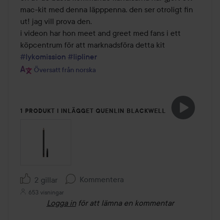
5
mac-kit med denna läpppenna. den ser otroligt fin 
ut! jag vill prova den. 

i videon har hon meet and greet med fans i ett 
#lykomission
#lipliner
Översatt från norska
1 PRODUKT I INLÄGGET QUENLIN BLACKWELL
Kommentera
2 gillar
653 visningar
Logga in
för att lämna en kommentar