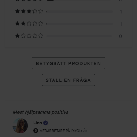
99
1
betyg
1
0
BETYGSÄTT PRODUKTEN
STÄLL EN FRÅGA
Mest hjälpsamma positiva
Linn
Användarens roll: Medarbetare på Lyko.
5 år
Inlägget skapades 5 år
MEDARBETARE PÅ LYKO