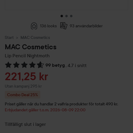
136 looks
93 användarbilder
Start
MAC Cosmetics
MAC Cosmetics
Lip Pencil
Nightmoth
99 betyg
,
4.7 i snitt
Hoppa till Betyg & kommentarer
Reapris
221,25 kr
Utan kampanj 295 kr
Combo Deal 25%
Priset gäller när du handlar 2 valfria produkter för totalt 490 kr.
Erbjudandet gäller t.o.m. 2026-08-09 22:00
Tillfälligt slut i lager