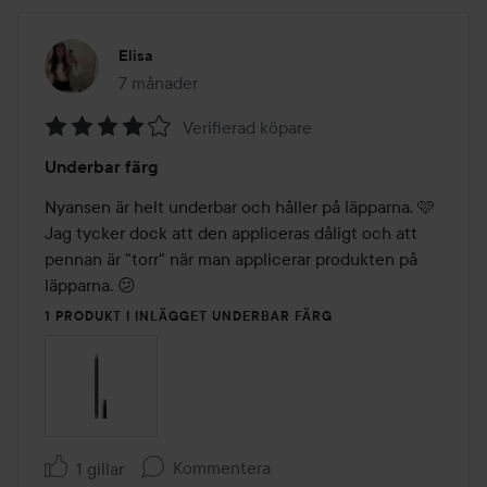
Elisa
7 månader
Inlägget skapades 7 månader
Verifierad köpare
Betyg:
Underbar färg
4
av
Nyansen är helt underbar och håller på läpparna. 🩷

5
Jag tycker dock att den appliceras dåligt och att 
pennan är "torr" när man applicerar produkten på 
läpparna. 😕
1 PRODUKT I INLÄGGET UNDERBAR FÄRG
Kommentera
1 gillar