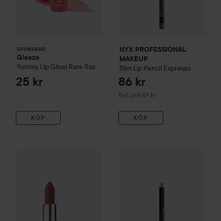
NYX PROFESSIONAL
SPONSRAD
Gleeze
MAKEUP
Yummy Lip Gloss
Rare Raz
Slim Lip Pencil
Espresso
25 kr
86 kr
Rekommenderat pris 89 kr
Rek. pris 89 kr
KÖP
KÖP
NYX PROFESSIONAL MAKEU
Combo Deal 25%
MAC Cosmetics
Macximal Silky Matte Lips