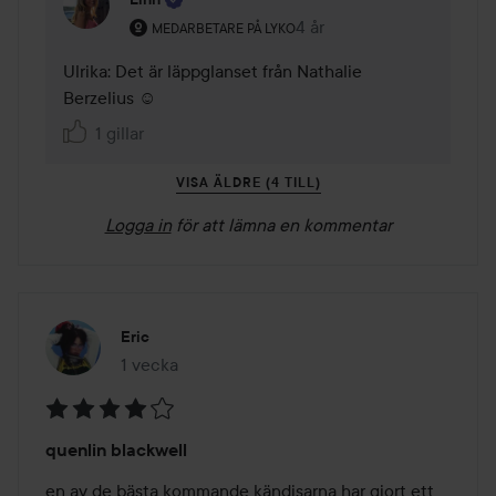
Användarens roll: Medarbetare på Lyko.
4 år
Kommentaren lades 4 år
MEDARBETARE PÅ LYKO
Ulrika: Det är läppglanset från Nathalie 
Berzelius ☺️
1 gillar
VISA ÄLDRE (4 TILL)
Logga in
för att lämna en kommentar
Eric
1 vecka
Inlägget skapades 1 vecka
Betyg:
quenlin blackwell
4
av
en av de bästa kommande kändisarna har gjort ett 