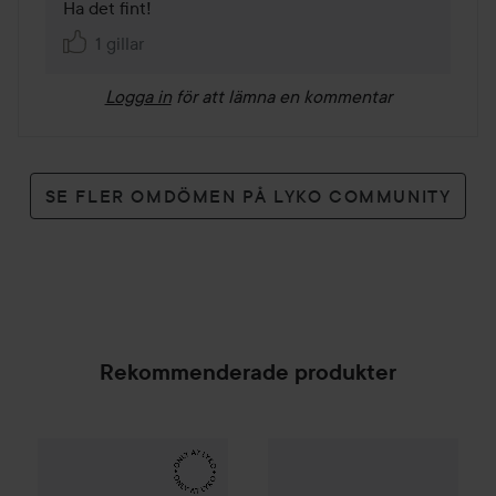
Ha det fint! 
1 gillar
Logga in
för att lämna en kommentar
SE FLER OMDÖMEN PÅ LYKO COMMUNITY
Rekommenderade produkter
Make Up Store
Iconic Luster Blush
20 Frosted Pink
SPONSRAD
Combo Deal 25%
MAC Cosmet