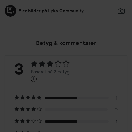
Fler bilder på Lyko Community
Betyg & kommentarer
Betyg:
3
Baserat på 2 betyg
i
3
Baserat
på
1
0
2
1