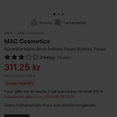
16 looks
1 användarbild
Start
MAC Cosmetics
MAC Cosmetics
Mineralize Matte Blush Bubbles Please
Bubbles, Please
2 betyg
,
3 i snitt
Hoppa till Betyg & kommentarer
Reapris
311,25 kr
Utan kampanj 415 kr
Combo Deal 25%
Priset gäller när du handlar 2 valfria produkter för totalt 490 kr.
Erbjudandet gäller t.o.m. 2026-08-09 22:00
Gratis fraktalternativ finns, kan skickas omgående.