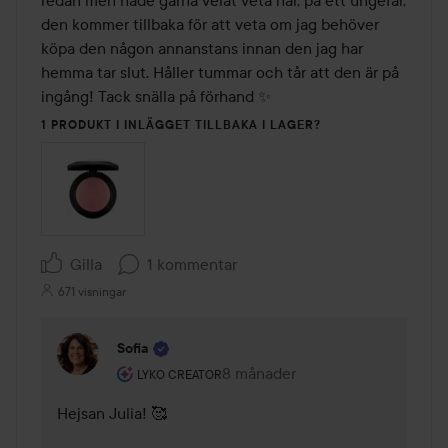
redan men hade gärna velat veta när, på ett ungefär, 
den kommer tillbaka för att veta om jag behöver 
köpa den någon annanstans innan den jag har 
hemma tar slut. Håller tummar och tår att den är på 
ingång! Tack snälla på förhand ✨
1 PRODUKT I INLÄGGET TILLBAKA I LAGER?
Gilla
1 kommentar
671 visningar
Sofia
Användarens roll: Lyko Creator.
8 månader
Kommentaren lades 8 månader
LYKO CREATOR
Hejsan Julia! 🥰 
