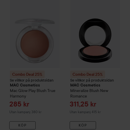
Combo Deal 25%
MAC Cosmetics
Combo Deal 25%
Mac Glow Play Blush
MAC Cosmet
True
Combo Deal 25%
Combo Deal 25%
Se villkor på produktsidan
Se villkor på produktsidan
MAC Cosmetics
MAC Cosmetics
Mac Glow Play Blush
True
Mineralize Blush
New
Harmony
Romance
Reapris
Reapris
285 kr
311,25 kr
Utan kampanj 380 kr
Utan kampanj 415 kr
KÖP
KÖP