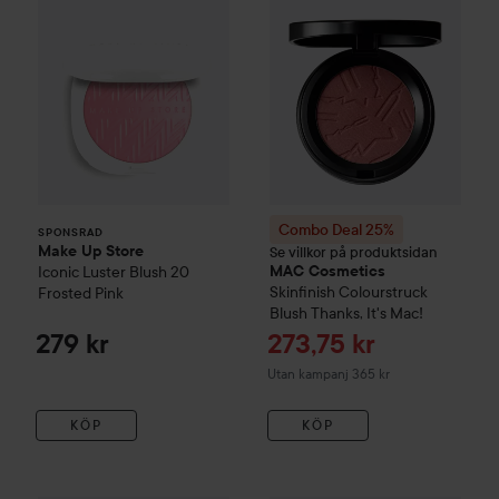
Combo Deal 25%
SPONSRAD
Make Up Store
Se villkor på produktsidan
Iconic Luster Blush
20
MAC Cosmetics
Skinfinish Colourstruck
Frosted Pink
Blush
Thanks, It's Mac!
Reapris
279 kr
273,75 kr
Utan kampanj 365 kr
KÖP
KÖP