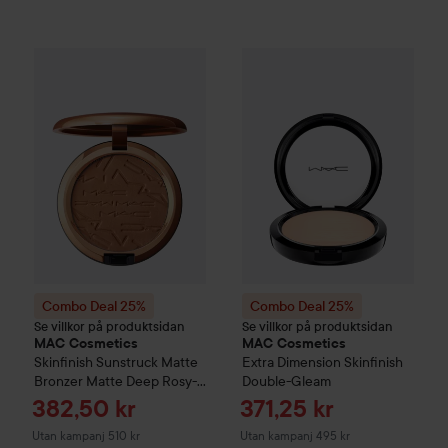
Combo Deal 25%
MAC Cosmetics
Combo Deal 25%
Skinfinish Sunstruck Matt
MAC Cosmet
Combo Deal 25%
Combo Deal 25%
Se villkor på produktsidan
Se villkor på produktsidan
MAC Cosmetics
MAC Cosmetics
Skinfinish Sunstruck Matte
Extra Dimension Skinfinish
Bronzer
Matte Deep Rosy-
Double-Gleam
Wn
Reapris
Reapris
382,50 kr
371,25 kr
Utan kampanj 510 kr
Utan kampanj 495 kr