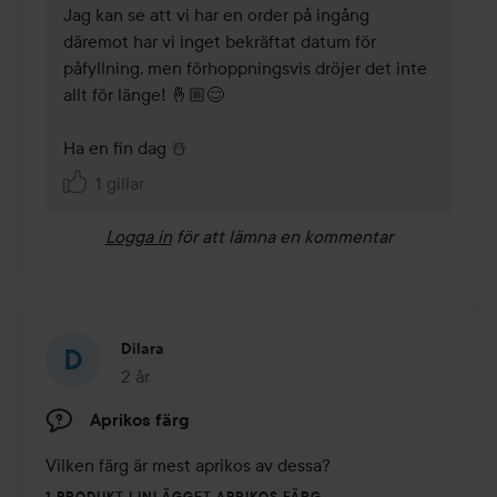
Jag kan se att vi har en order på ingång 
däremot har vi inget bekräftat datum för 
påfyllning, men förhoppningsvis dröjer det inte 
allt för länge! 🤞🏼😊 

Ha en fin dag ☃️ 
1 gillar
Logga in
för att lämna en kommentar
Dilara
2 år
Inlägget skapades 2 år
Aprikos färg
Vilken färg är mest aprikos av dessa?
1 PRODUKT I INLÄGGET APRIKOS FÄRG