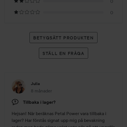
betyg
0
0
BETYGSÄTT PRODUKTEN
STÄLL EN FRÅGA
Julia
8 månader
Inlägget skapades 8 månader
Tillbaka i lager?
Hejsan! När beräknas Petal Power vara tillbaka i 
lager? Har förstås signat upp mig på bevakning 