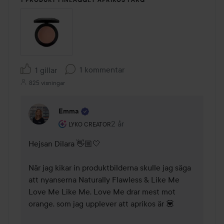
1 kommentar
1 gillar
825 visningar
Emma
Användarens roll: Lyko Creator.
2 år
Kommentaren lades 2 år
LYKO CREATOR
Hejsan Dilara 👋🏼🤍

När jag kikar in produktbilderna skulle jag säga 
att nyanserna Naturally Flawless & Like Me 
Love Me Like Me, Love Me drar mest mot 
orange, som jag upplever att aprikos är 💟
