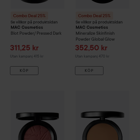
Combo Deal 25%
Combo Deal 25%
Se villkor på produktsidan
Se villkor på produktsidan
MAC Cosmetics
MAC Cosmetics
Blot Powder/ Pressed
Dark
Mineralize Skinfinish
Powder
Global Glow
Reapris
Reapris
311,25 kr
352,50 kr
Utan kampanj 415 kr
Utan kampanj 470 kr
KÖP
KÖP
Combo Deal 25%
MAC Cosmetics
Combo Deal 25%
Skinfinish Colourstruck B
MAC Cosmet