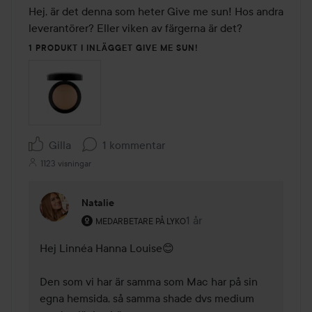
Hej, är det denna som heter Give me sun! Hos andra 
leverantörer? Eller viken av färgerna är det?
1 PRODUKT I INLÄGGET GIVE ME SUN!
Gilla
1 kommentar
1123 visningar
Natalie
Användarens roll: Medarbetare på Lyko.
1 år
Kommentaren lades 1 år
MEDARBETARE PÅ LYKO
Hej Linnéa Hanna Louise😊

Den som vi har är samma som Mac har på sin 
egna hemsida, så samma shade dvs medium 