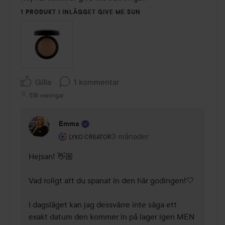
1 PRODUKT I INLÄGGET GIVE ME SUN
Gilla
1 kommentar
518 visningar
Emma
Användarens roll: Lyko Creator.
3 månader
Kommentaren lades 3 månader
LYKO CREATOR
Hejsan! 👋🏼 

Vad roligt att du spanat in den här godingen!🤍 

I dagsläget kan jag dessvärre inte säga ett 
exakt datum den kommer in på lager igen MEN 