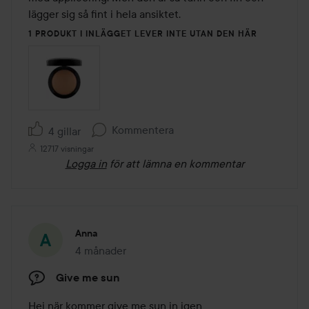
lägger sig så fint i hela ansiktet. 
1 PRODUKT I INLÄGGET LEVER INTE UTAN DEN HÄR
Kommentera
4 gillar
12717 visningar
Logga in
för att lämna en kommentar
Anna
4 månader
Inlägget skapades 4 månader
Give me sun
Hej när kommer give me sun in igen