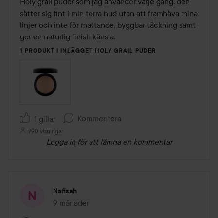
Holy grail puder som jag använder varje gång, den 
5
sätter sig fint i min torra hud utan att framhäva mina 
linjer och inte för mattande, byggbar täckning samt 
ger en naturlig finish känsla.
1 PRODUKT I INLÄGGET HOLY GRAIL PUDER
Kommentera
1 gillar
790 visningar
Logga in
för att lämna en kommentar
Nafisah
9 månader
Inlägget skapades 9 månader