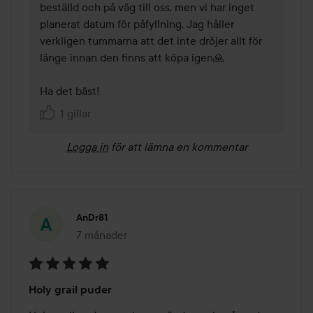
beställd och på väg till oss, men vi har inget 
planerat datum för påfyllning. Jag håller 
verkligen tummarna att det inte dröjer allt för 
länge innan den finns att köpa igen🙏 

Ha det bäst!
1 gillar
Logga in
för att lämna en kommentar
AnDr81
7 månader
Inlägget skapades 7 månader
Betyg:
Holy grail puder
5
av