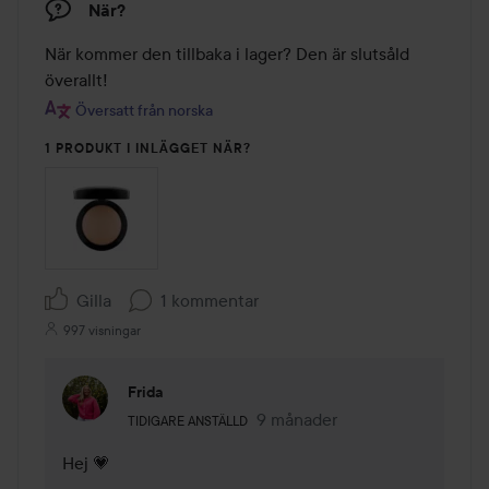
När?
När kommer den tillbaka i lager? Den är slutsåld 
överallt!
Översatt från norska
1 PRODUKT I INLÄGGET NÄR?
Gilla
1 kommentar
997 visningar
Frida
Användarens roll: Tidigare anställd.
9 månader
Kommentaren lades 9 månade
TIDIGARE ANSTÄLLD
Hej 💗
