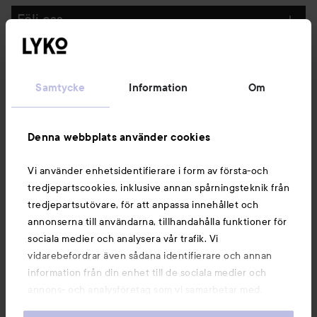
Följ oss
Kundservice
Samtycke
Information
Om
Information
Denna webbplats använder cookies
Du kanske också gillar
Vi använder enhetsidentifierare i form av första-och
tredjepartscookies, inklusive annan spårningsteknik från
tredjepartsutövare, för att anpassa innehållet och
annonserna till användarna, tillhandahålla funktioner för
sociala medier och analysera vår trafik. Vi
vidarebefordrar även sådana identifierare och annan
information från din enhet till de sociala medier och
annons- och analysföretag som vi samarbetar med.
Dessa kan i sin tur kombinera informationen med annan