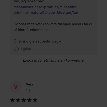
maccosmetics.se/product/mineralize-
skinfinish-natural?shade=Medium_Tan
Hoppas mitt svar kan vara till hjälp annars får du 
så klart återkomma✨

Önskar dig en superfin dag🌞
1 gillar
Logga in
för att lämna en kommentar
Vera
1 år
Inlägget skapades 1 år
Betyg: