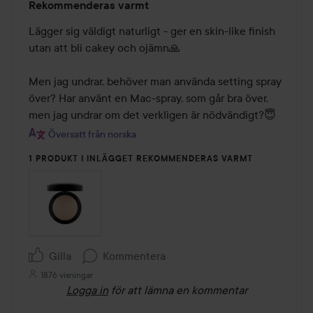
Rekommenderas varmt
5
av
Lägger sig väldigt naturligt - ger en skin-like finish 
5
utan att bli cakey och ojämn🙏 

Men jag undrar, behöver man använda setting spray 
över? Har använt en Mac-spray, som går bra över, 
men jag undrar om det verkligen är nödvändigt?😇
Översatt från norska
1 PRODUKT I INLÄGGET REKOMMENDERAS VARMT
Gilla
Kommentera
1876 visningar
Logga in
för att lämna en kommentar