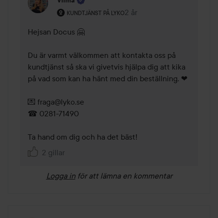
Vilma
Användarens roll: Kundtjänst på Lyko.
2 år
Kommentaren lades 2 år
KUNDTJÄNST PÅ LYKO
Hejsan Docus 🤗

Du är varmt välkommen att kontakta oss på 
kundtjänst så ska vi givetvis hjälpa dig att kika 
på vad som kan ha hänt med din beställning. ❤

💌 fraga@lyko.se

☎ 0281-71490 

Ta hand om dig och ha det bäst!
2 gillar
Logga in
för att lämna en kommentar