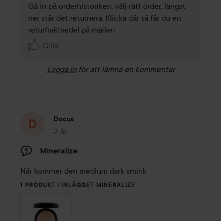
Gå in på orderhistoriken, välj rätt order, längst 
ner står det returnera. Klicka där så får du en 
returfraktsedel på mailen
Gilla
Logga in
för att lämna en kommentar
Docus
2 år
Inlägget skapades 2 år
Mineralize
När kommer den medium dark smink 
1 PRODUKT I INLÄGGET MINERALIZE