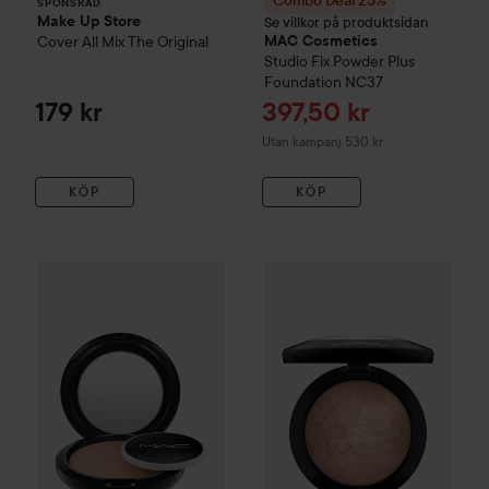
Combo Deal 25%
SPONSRAD
Make Up Store
Se villkor på produktsidan
Cover All Mix
The Original
MAC Cosmetics
Studio Fix
Powder Plus
Foundation
NC37
Reapris
179 kr
397,50 kr
Utan kampanj 530 kr
KÖP
KÖP
Combo Deal 25%
MAC Cosmetics
Combo Deal 25%
Blot Powder/ Pressed
MAC Cosmet
Dar