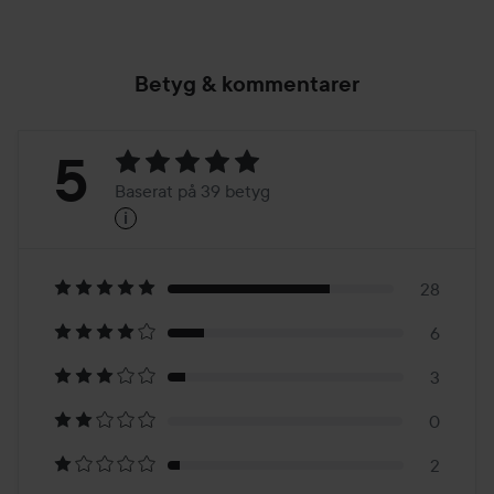
Betyg & kommentarer
Betyg:
5
Baserat på 39 betyg
i
5
Baserat
på
28
6
39
3
betyg
0
2