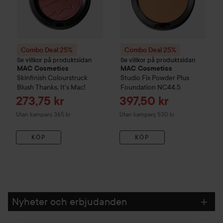
Combo Deal 25%
Combo Deal 25%
Se villkor på produktsidan
Se villkor på produktsidan
MAC Cosmetics
MAC Cosmetics
Skinfinish Colourstruck
Studio Fix
Powder Plus
Blush
Thanks, It's Mac!
Foundation
NC44.5
Reapris
Reapris
273,75 kr
397,50 kr
Utan kampanj 365 kr
Utan kampanj 530 kr
KÖP
KÖP
Nyheter och erbjudanden