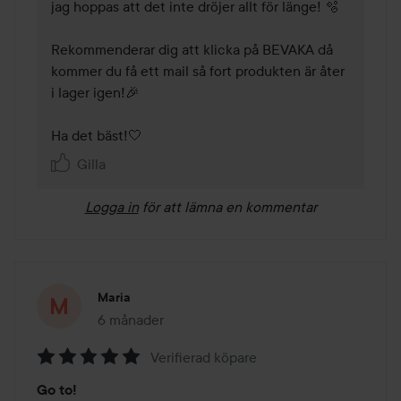
jag hoppas att det inte dröjer allt för länge! 🫧 

Rekommenderar dig att klicka på BEVAKA då 
kommer du få ett mail så fort produkten är åter 
i lager igen!🎉 

Ha det bäst!🤍 
Gilla
Logga in
för att lämna en kommentar
Maria
6 månader
Inlägget skapades 6 månader
Verifierad köpare
Betyg:
Go to!
5