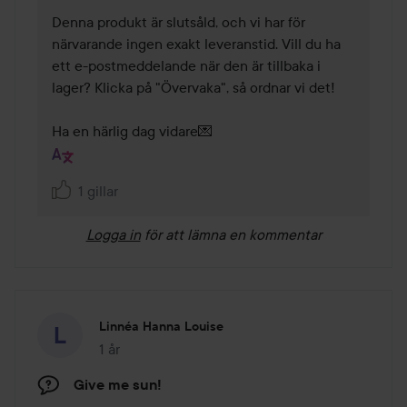
Denna produkt är slutsåld, och vi har för 
närvarande ingen exakt leveranstid. Vill du ha 
ett e-postmeddelande när den är tillbaka i 
lager? Klicka på "Övervaka", så ordnar vi det!

Ha en härlig dag vidare💌
1 gillar
Logga in
för att lämna en kommentar
Linnéa Hanna Louise
1 år
Inlägget skapades 1 år
Give me sun!