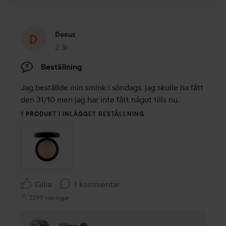
Docus
2 år
Inlägget skapades 2 år
Beställning
Jag beställde min smink i söndags, jag skulle ha fått 
den 31/10 men jag har inte fått något tills nu. 
1 PRODUKT I INLÄGGET BESTÄLLNING
Gilla
1 kommentar
2295 visningar