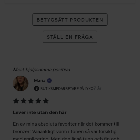
BETYGSÄTT PRODUKTEN
STÄLL EN FRÅGA
Mest hjälpsamma positiva
Maria
Användarens roll: Butiksmedarbetare på Lyko.
7 år
Inlägget skapades 7 å
BUTIKSMEDARBETARE PÅ LYKO
Betyg:
Lever inte utan den här
5
av
En av mina absoluta favoriter när det kommer till 
5
bronzer! Vääääldigt varm i tonen så var försiktig 
med applicering. Men den är så tunn och fin och 