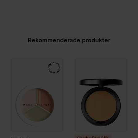
Rekommenderade produkter
Make Up Store
Cover All Mix
The Original
179 kr
SPONSRAD
Combo Deal 25%
MAC Cosmet