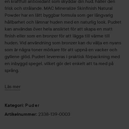
en kraftfull antioxidant som skyddar din hud, håller den
frisk och strålande. MAC Mineralize Skinfinish Natural
Powder har en lätt byggbar formula som ger långvarig
hållbarhet och lämnar huden med en naturlig look. Pudret
kan användas över hela ansiktet för att skapa en matt
finish eller som en bronzer för att lägga till värme till
huden. Vid användning som bronzer kan du välja en nyans
som är några toner mörkare för att uppnå en vacker och
gyllene glöd. Pudret levereras i praktisk förpackning med
en inbyggd spegel, vilket gör det enkelt att ta med på
språng.
Det gör produkten:
Läs mer
MAC Mineralize Skinfinish Natural Powder ger en matt
finish och finns i nyanser som passar alla hudtoner. Testad
av dermatologer. Icke-komedogenisk.
Puder
Kategori
:
2338-139-0003
Artikelnummer
:
Användning:
- Applicera puder på kindbenen med en stor borste,