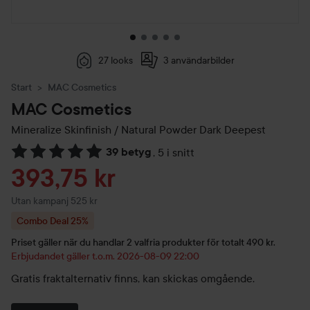
27 looks
3 användarbilder
Start
MAC Cosmetics
MAC Cosmetics
Mineralize Skinfinish / Natural Powder
Dark Deepest
39 betyg
,
5 i snitt
Hoppa till Betyg & kommentarer
Reapris
393,75 kr
Utan kampanj 525 kr
Combo Deal 25%
Priset gäller när du handlar 2 valfria produkter för totalt 490 kr.
Erbjudandet gäller t.o.m. 2026-08-09 22:00
Gratis fraktalternativ finns, kan skickas omgående.