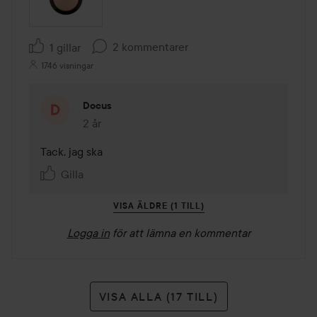
2 kommentarer
1 gillar
1746 visningar
Docus
2 år
Kommentaren lades 2 år
Tack, jag ska
Gilla
VISA ÄLDRE (1 TILL)
Logga in
för att lämna en kommentar
VISA ALLA (17 TILL)