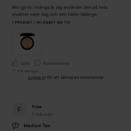
av
Min go to i många år, jag använder den på hela 
5
ansiktet varje dag och den håller lääänge.
1 PRODUKT I INLÄGGET GO TO!
Gilla
Kommentera
654 visningar
Logga in
för att lämna en kommentar
Frida
7 månader
Inlägget skapades 7 månader
Medium Tan