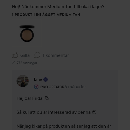
1 PRODUKT I INLÄGGET MEDIUM TAN
Gilla
1 kommentar
772 visningar
Line
Användarens roll: Lyko Creator.
6 månader
Kommentaren lades 6 månader
LYKO CREATOR
Hej där Frida! 👋

Så kul att du är intresserad av denna 😍

När jag kikar på produkten så ser jag att den är 