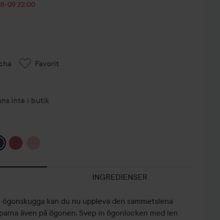
-08-09 22:00
cha
Favorit
nns inte i butik
INGREDIENSER
e ögonskugga kan du nu uppleva den sammetslena
pparna även på ögonen. Svep in ögonlocken med len