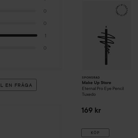
Make Up Store
Et
SPONSRAD
0
0
1
0
SPONSRAD
Make Up Store
LL EN FRÅGA
Eternal Pro Eye Pencil
Tuxedo
169 kr
KÖP