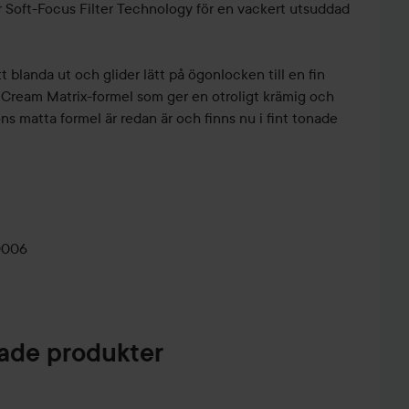
r Soft-Focus Filter Technology för en vackert utsuddad
tt blanda ut och glider lätt på ögonlocken till en fin
iv Cream Matrix-formel som ger en otroligt krämig och
ns matta formel är redan är och finns nu i fint tonade
0006
de produkter