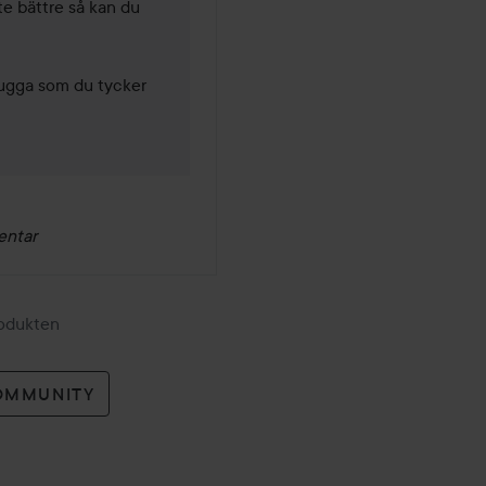
te bättre så kan du 
ugga som du tycker 
entar
rodukten
OMMUNITY