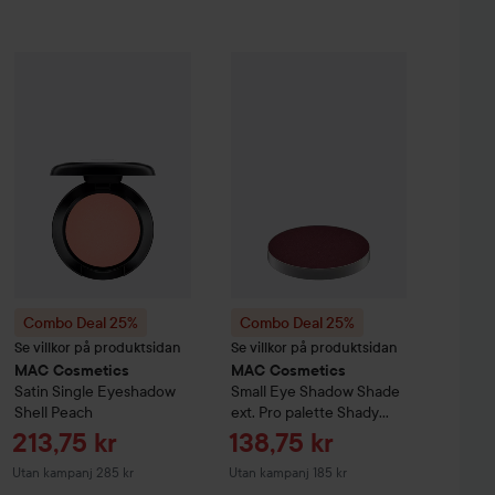
Reapris
213,75 kr
metics
Combo Deal 25%
Satin Single Eyeshadow
MAC Cosmetics
Combo Deal 25%
Brulé
Satin Single Eyeshadow
MAC Cosmetics
Shel
S
Utan kampanj 285 kr
Combo Deal 25%
Combo Deal 25%
Se villkor på produktsidan
Se villkor på produktsidan
MAC Cosmetics
MAC Cosmetics
Satin Single Eyeshadow
Small Eye Shadow Shade
Shell Peach
ext. Pro palette
Shady
Santa
Reapris
Reapris
213,75 kr
138,75 kr
Utan kampanj 285 kr
Utan kampanj 185 kr