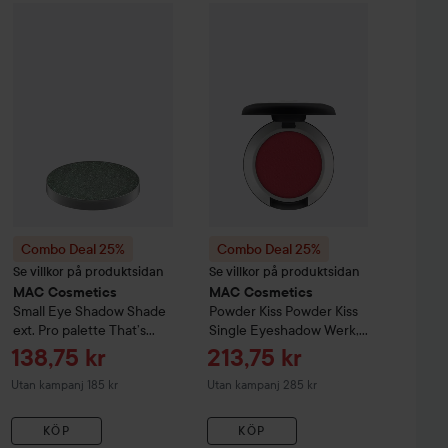
ernal Pro Eye Pencil
Tuxedo
169 kr
Combo Deal 25%
MAC Cosmetics
Combo Deal 25%
Small Eye Shadow Shade ext.
MAC Cosmetics
P
Combo Deal 25%
Combo Deal 25%
Se villkor på produktsidan
Se villkor på produktsidan
MAC Cosmetics
MAC Cosmetics
Small Eye Shadow Shade
Powder Kiss
Powder Kiss
ext. Pro palette
That’s
Single Eyeshadow
Werk,
Showbiz Baby
Werk, Werk
Reapris
Reapris
138,75 kr
213,75 kr
Utan kampanj 185 kr
Utan kampanj 285 kr
KÖP
KÖP