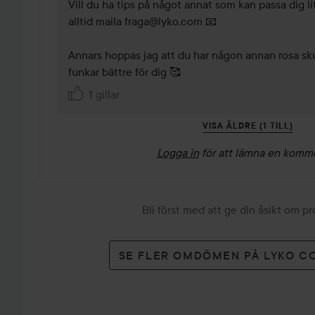
Vill du ha tips på något annat som kan passa dig li
alltid maila fraga@lyko.com 📧 

Annars hoppas jag att du har någon annan rosa sk
1 gillar
VISA ÄLDRE (1 TILL)
Logga in
för att lämna en komm
Bli först med att ge din åsikt om p
SE FLER OMDÖMEN PÅ LYKO C