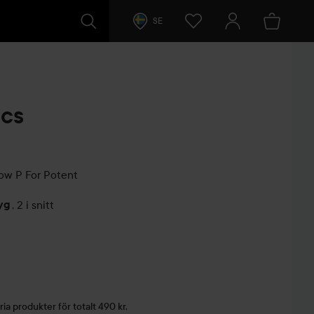
SE
cs
dow
P For Potent
yg
,
2 i snitt
arer
ria produkter för totalt 490 kr.