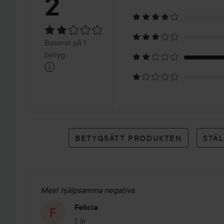
Betyg:
2
2
Baserat
Baserat på 1
på
betyg
i
1
betyg
BETYGSÄTT PRODUKTEN
STÄ
Mest hjälpsamma negativa
Felicia
1 år
Inlägget skapades 1 år