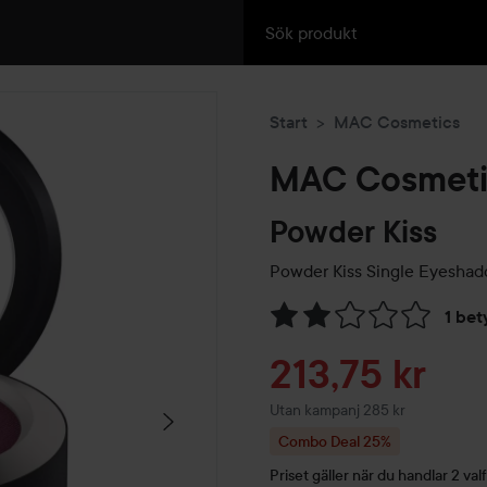
Start
MAC Cosmetics
MAC Cosmeti
Powder Kiss
Powder Kiss Single Eyesha
1 bet
Hoppa till Betyg & komment
Reapris
213,75 kr
Utan kampanj 285 kr
Combo Deal 25%
Priset gäller när du handlar 2 valf