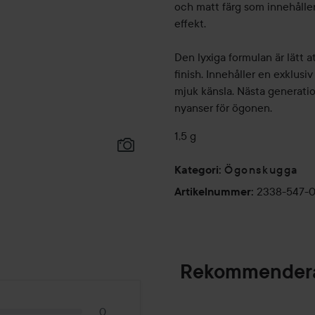
och matt färg som innehålle
effekt.
Den lyxiga formulan är lätt a
finish. Innehåller en exklus
mjuk känsla. Nästa generatio
nyanser för ögonen.
1,5 g
Ögonskugga
Kategori
:
2338-547-
Artikelnummer
:
Rekommendera
0