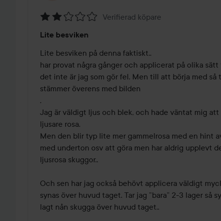
Verifierad köpare
Betyg:
Lite besviken
2
av
Lite besviken på denna faktiskt.. 

5
har provat några gånger och applicerat på olika sätt f
det inte är jag som gör fel. Men till att börja med så t
stämmer överens med bilden

. 

Jag är väldigt ljus och blek, och hade väntat mig att 
ljusare rosa. 

Men den blir typ lite mer gammelrosa med en hint av 
med underton osv att göra men har aldrig upplevt de
ljusrosa skuggor.. 

Och sen har jag också behövt applicera väldigt mycke
synas över huvud taget. Tar jag ”bara” 2-3 lager så syn
lagt nån skugga över huvud taget.. 
