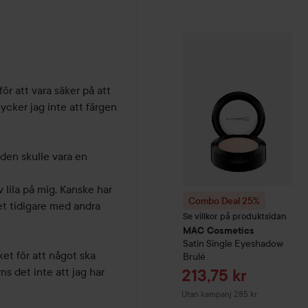
Combo Deal 25%
MAC Cos
ör att vara säker på att 
ycker jag inte att färgen 
den skulle vara en 
lila på mig. Kanske har 
Combo Deal 25%
t tidigare med andra 
Se villkor på produktsidan
MAC Cosmetics
Satin Single Eyeshadow
t för att något ska 
Brulé
s det inte att jag har 
Reapris
213,75 kr
Utan kampanj 285 kr