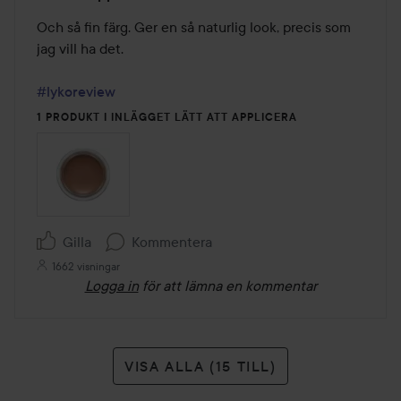
5
av
Och så fin färg. Ger en så naturlig look, precis som 
5
jag vill ha det.

#lykoreview
1 PRODUKT I INLÄGGET LÄTT ATT APPLICERA
Gilla
Kommentera
1662 visningar
Logga in
för att lämna en kommentar
VISA ALLA (15 TILL)