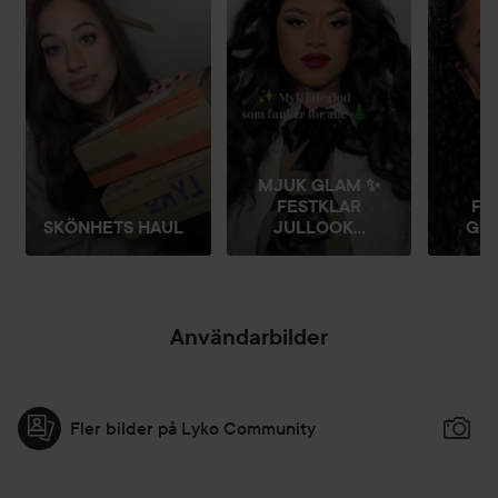
MJUK GLAM ✨
FESTKLAR
FA
SKÖNHETS HAUL
JULLOOK...
GRÖ
Användarbilder
Fler bilder på Lyko Community