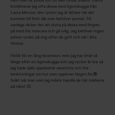
men man får jobba fort för den torkar snabbt. Därför 
kombinerar jag ofta dessa med ögonskugga från 
Laura Mercier, den tycker jag är lättare när det 
kommer till finlir där man behöver pensel. Till 
vardags räcker det att dutta på dessa med fingret, 
på med lite mascara och gå iväg. Jag behöver ingen 
primer under, på mig sitter de gott och väl i åtta 
timmar.

Förlåt för en lång recension, men jag har letat så 
länge efter en ögonskugga som jag tycker är bra, så 
jag hade själv uppskattat swatches och lite 
beskrivningar om hur man upplever färgen ffa 🙈 
Svårt när man som jag måste handla de här märkena 
på nätet 😊
