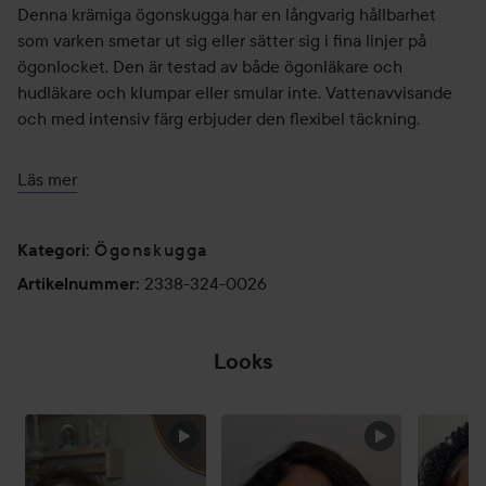
Denna krämiga ögonskugga har en långvarig hållbarhet
som varken smetar ut sig eller sätter sig i fina linjer på
ögonlocket. Den är testad av både ögonläkare och
hudläkare och klumpar eller smular inte. Vattenavvisande
och med intensiv färg erbjuder den flexibel täckning.
Användning:
Läs mer
Stryk över området runt ögonen med ett finger eller en
borste.
Ögonskugga
Kategori
:
5 g
2338-324-0026
Artikelnummer
:
Looks
HOPPA ÖVER SEKTIONEN