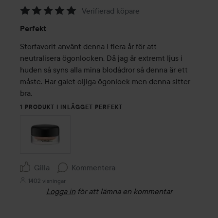
Verifierad köpare
Betyg:
Perfekt
5
av
Storfavorit använt denna i flera år för att 
5
neutralisera ögonlocken. Då jag är extremt ljus i 
huden så syns alla mina blodådror så denna är ett 
måste. Har galet oljiga ögonlock men denna sitter 
bra. 
1 PRODUKT I INLÄGGET PERFEKT
Gilla
Kommentera
1402 visningar
Logga in
för att lämna en kommentar