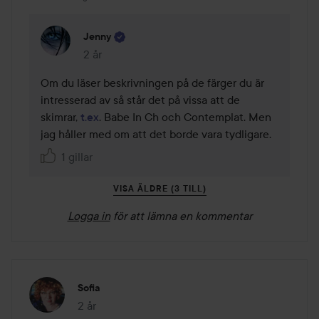
Jenny
2 år
Kommentaren lades 2 år
Om du läser beskrivningen på de färger du är 
intresserad av så står det på vissa att de 
skimrar, 
t.ex
. Babe In Ch och Contemplat. Men 
jag håller med om att det borde vara tydligare.
1 gillar
VISA ÄLDRE (3 TILL)
Logga in
för att lämna en kommentar
Sofia
2 år
Inlägget skapades 2 år