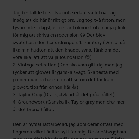
Jag beställde först två och sedan två till när jag 
insåg att de här är riktigt bra. Jag tog två foton, men 
tyvärr inte i dagsljus, det är kolmörkt ute när jag fick 
för mig att skriva en recension 😊 Det blev 
swatches i den här ordningen. 1. Paintery (Den är så 
lika min hudton att den knappt syns. Tänk om det 
vore lika lätt att välja foundation 😊) 

2. Vintage selection (Den ska vara glittrig, men jag 
tycker att glowet är ganska svagt. Ska testa med 
primer ovanpå basen för att se om det får fram 
glowet, tips från annan här 👍)

3. Taylor Gray (Drar självklart åt det gråa hållet)

4. Groundwork (Ganska lik Taylor gray men drar mer 
åt det bruna hållet.

Den är hyfsat lättarbetad, jag applicerar oftast med 
fingrarna vilket är lite nytt för mig. De är påbyggbara 