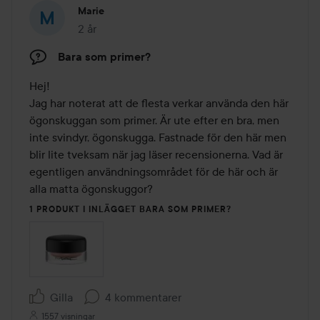
Marie
2 år
Inlägget skapades 2 år
Bara som primer?
Hej!

Jag har noterat att de flesta verkar använda den här 
ögonskuggan som primer. Är ute efter en bra, men 
inte svindyr, ögonskugga. Fastnade för den här men 
blir lite tveksam när jag läser recensionerna. Vad är 
egentligen användningsområdet för de här och är 
alla matta ögonskuggor?
1 PRODUKT I INLÄGGET BARA SOM PRIMER?
Gilla
4 kommentarer
1557 visningar