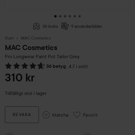
36 looks
9 användarbilder
Start
MAC Cosmetics
MAC Cosmetics
Pro Longwear Paint Pot
Tailor Grey
36 betyg
,
4.7 i snitt
Hoppa till Betyg & kommentarer
310 kr
Tillfälligt slut i lager
Matcha
Favorit
BEVAKA