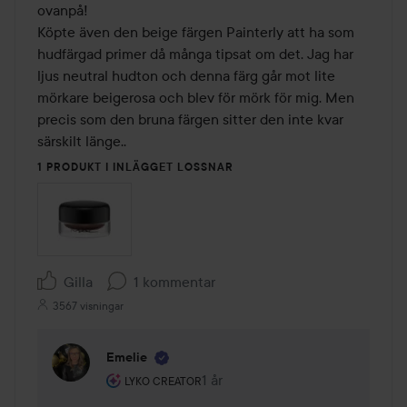
ovanpå!

Köpte även den beige färgen Painterly att ha som 
hudfärgad primer då många tipsat om det. Jag har 
ljus neutral hudton och denna färg går mot lite 
mörkare beigerosa och blev för mörk för mig. Men 
precis som den bruna färgen sitter den inte kvar 
särskilt länge..
1 PRODUKT I INLÄGGET LOSSNAR
Gilla
1 kommentar
3567 visningar
Emelie
Användarens roll: Lyko Creator.
1 år
Kommentaren lades 1 år
LYKO CREATOR