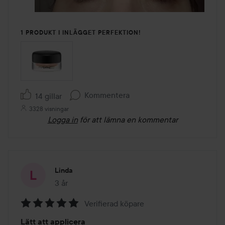
1 PRODUKT I INLÄGGET PERFEKTION!
Kommentera
14 gillar
3328 visningar
Logga in
för att lämna en kommentar
Linda
3 år
Inlägget skapades 3 år
Verifierad köpare
Betyg:
Lätt att applicera