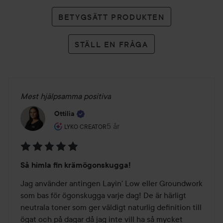
BETYGSÄTT PRODUKTEN
STÄLL EN FRÅGA
Mest hjälpsamma positiva
Ottilia
Användarens roll: Lyko Creator.
5 år
Inlägget skapades 5 år
LYKO CREATOR
Betyg:
Så himla fin krämögonskugga!
5
av
Jag använder antingen Layin' Low eller Groundwork 
5
som bas för ögonskugga varje dag! De är härligt 
neutrala toner som ger väldigt naturlig definition till 
ögat och på dagar då jag inte vill ha så mycket 