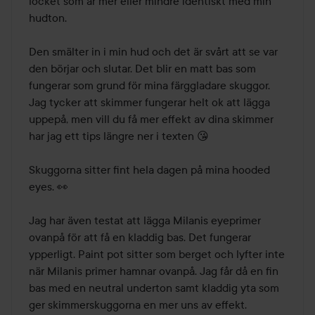
locket som är mer eller mindre identiskt med min 
hudton. 

Den smälter in i min hud och det är svårt att se var 
den börjar och slutar. Det blir en matt bas som 
fungerar som grund för mina färggladare skuggor. 
Jag tycker att skimmer fungerar helt ok att lägga 
uppepå, men vill du få mer effekt av dina skimmer 
har jag ett tips längre ner i texten 😘

Skuggorna sitter fint hela dagen på mina hooded 
eyes. 👀

Jag har även testat att lägga Milanis eyeprimer 
ovanpå för att få en kladdig bas. Det fungerar 
ypperligt. Paint pot sitter som berget och lyfter inte 
när Milanis primer hamnar ovanpå. Jag får då en fin 
bas med en neutral underton samt kladdig yta som 
ger skimmerskuggorna en mer uns av effekt. 
