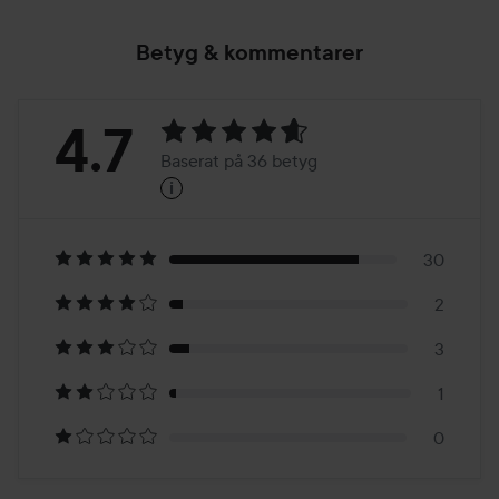
Betyg & kommentarer
Betyg:
4.7
Baserat på 36 betyg
i
4.7
Baserat
på
30
2
36
3
betyg
1
0