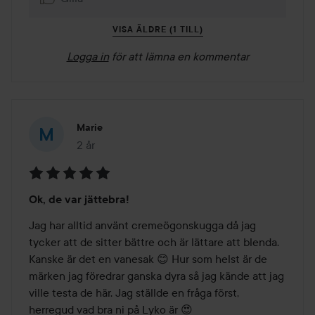
VISA ÄLDRE (1 TILL)
Logga in
för att lämna en kommentar
Marie
2 år
Inlägget skapades 2 år
Betyg:
Ok, de var jättebra!
5
av
Jag har alltid använt cremeögonskugga då jag 
5
tycker att de sitter bättre och är lättare att blenda. 
Kanske är det en vanesak 😊 Hur som helst är de 
märken jag föredrar ganska dyra så jag kände att jag 
ville testa de här. Jag ställde en fråga först, 
herregud vad bra ni på Lyko är 😍
