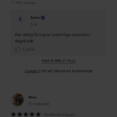
11547 visningar
Karro
5 år
Kommentaren lades 5 år
Kan aldrig få nog av ordentliga swatches i 
dagsljus💫
5 gillar
VISA ÄLDRE (1 TILL)
Logga in
för att lämna en kommentar
Misu
10 månader
Inlägget skapades 10 månader
Verifierad köpare