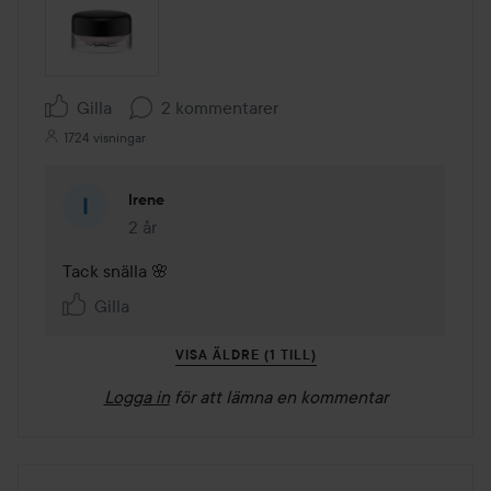
Gilla
2 kommentarer
1724 visningar
Irene
2 år
Kommentaren lades 2 år
Tack snälla 🌸
Gilla
VISA ÄLDRE (1 TILL)
Logga in
för att lämna en kommentar