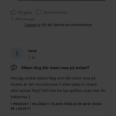
Kommentera
10 gillar
3416 visningar
Logga in
för att lämna en kommentar
Irene
2 år
Inlägget skapades 2 år
Vilken färg blir mest rosa på locket?
Hej jag undrar vilken färg som blir mest rosa på 
locket..är det tex princess C eller baby in charm 
eller annan färg? Vill inte ha typ aprikos utan mer fin 
babyrosa :)
1 PRODUKT I INLÄGGET VILKEN FÄRG BLIR MEST ROSA
PÅ LOCKET?