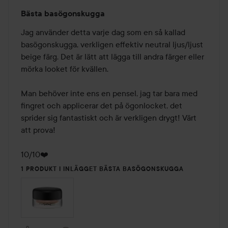
Betyg:
Bästa basögonskugga
5
av
Jag använder detta varje dag som en så kallad 
5
basögonskugga, verkligen effektiv neutral ljus/ljust 
beige färg. Det är lätt att lägga till andra färger eller 
mörka looket för kvällen. 

Man behöver inte ens en pensel, jag tar bara med 
fingret och applicerar det på ögonlocket, det 
sprider sig fantastiskt och är verkligen drygt! Värt 
att prova! 

10/10❤️
1 PRODUKT I INLÄGGET BÄSTA BASÖGONSKUGGA