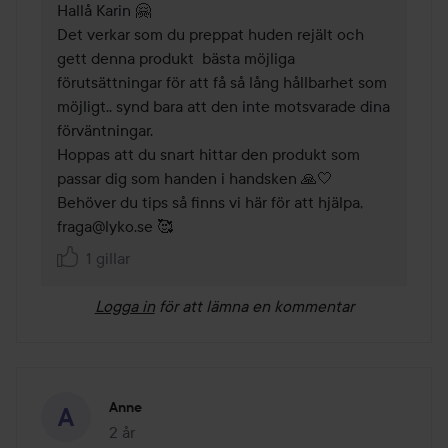
Hallå Karin 🤗

Det verkar som du preppat huden rejält och 
gett denna produkt  bästa möjliga 
förutsättningar för att få så lång hållbarhet som 
möjligt.. synd bara att den inte motsvarade dina 
förväntningar.

Hoppas att du snart hittar den produkt som 
passar dig som handen i handsken 🙏🤍

Behöver du tips så finns vi här för att hjälpa, 
1 gillar
Logga in
för att lämna en kommentar
Anne
2 år
Inlägget skapades 2 år