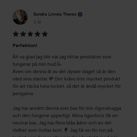
Sandra Linnéa Theres
3 år
Inlägget skapades 3 år
Betyg:
Perfektion!
5
av
Åh va glad jag blir när jag hittar produkter som 
5
fungerar på min hud.🥳

Även om denna är av det dyrare slaget så är den 
värd sina slantar. 💸 Det krävs inte mycket produkt 
för att täcka hela locket, så det är ändå mycket för 
pengarna. 

Jag har använt denna som bas för min ögonskugga 
och den fungerar ypperligt. Mina ögonlock får en 
neutral bas. Jag har flera blåa ådror och en del 
rödhet som trollas bort. 🧙 Jag får en fin ton på 