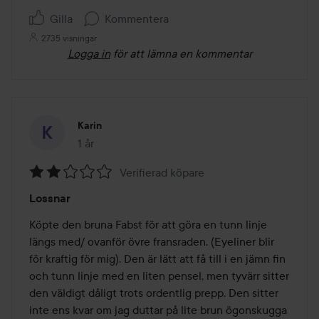
Gilla
Kommentera
2735 visningar
Logga in
för att lämna en kommentar
Karin
1 år
Inlägget skapades 1 år
Verifierad köpare
Betyg:
Lossnar
2
av
Köpte den bruna Fabst för att göra en tunn linje 
5
längs med/ ovanför övre fransraden. (Eyeliner blir 
för kraftig för mig). Den är lätt att få till i en jämn fin 
och tunn linje med en liten pensel, men tyvärr sitter 
den väldigt dåligt trots ordentlig prepp. Den sitter 
inte ens kvar om jag duttar på lite brun ögonskugga 