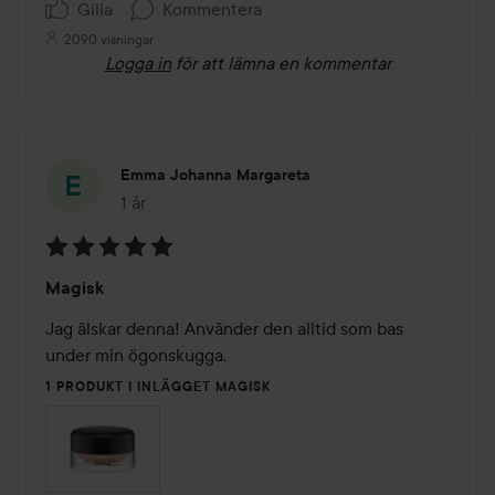
Gilla
Kommentera
2090 visningar
Logga in
för att lämna en kommentar
Emma Johanna Margareta
1 år
Inlägget skapades 1 år
Betyg:
Magisk
5
av
Jag älskar denna! Använder den alltid som bas 
5
under min ögonskugga. 
1 PRODUKT I INLÄGGET MAGISK