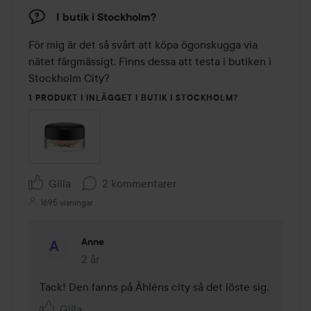
I butik i Stockholm?
För mig är det så svårt att köpa ögonskugga via 
nätet färgmässigt. Finns dessa att testa i butiken i 
Stockholm City?
1 PRODUKT I INLÄGGET I BUTIK I STOCKHOLM?
Gilla
2 kommentarer
1695 visningar
Anne
2 år
Kommentaren lades 2 år
Tack! Den fanns på Åhléns city så det löste sig. 
Gilla