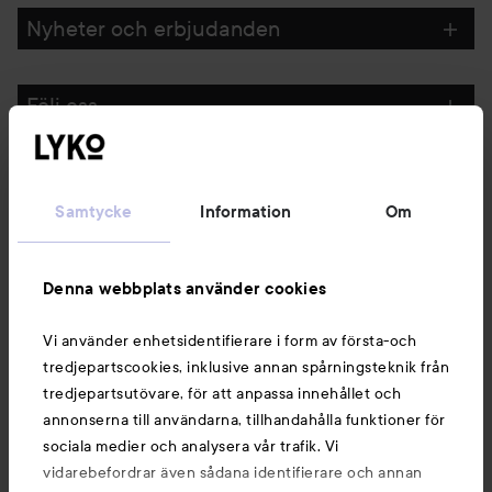
Nyheter och erbjudanden
Följ oss
Kundservice
Samtycke
Information
Om
Information
Denna webbplats använder cookies
Du kanske också gillar
Vi använder enhetsidentifierare i form av första-och
tredjepartscookies, inklusive annan spårningsteknik från
tredjepartsutövare, för att anpassa innehållet och
annonserna till användarna, tillhandahålla funktioner för
sociala medier och analysera vår trafik. Vi
vidarebefordrar även sådana identifierare och annan