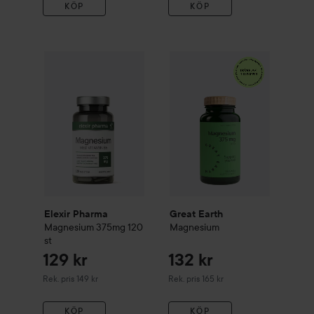
KÖP
KÖP
129 kr
132 kr
Elexir Pharma
Magnesium 375mg
Great Earth
120 st
Magnesium
Rekommenderat pris 149 kr
Rekommender
Elexir Pharma
Great Earth
Magnesium 375mg
120
Magnesium
st
129 kr
132 kr
Rekommenderat pris 149 kr
Rekommenderat pris 165 kr
Rek. pris 149 kr
Rek. pris 165 kr
KÖP
KÖP