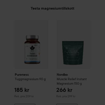
Testa magnesiumtillskott
185 kr
Pureness
Tuggmagnesium
Nordbo
90 g
Muscle Relief Instan
Rekommenderat pris 209 kr
Pureness
Nordbo
Tuggmagnesium
90 g
Muscle Relief Instant
Magnesium
150 g
185 kr
266 kr
Rekommenderat pris 209 kr
Rekommenderat pris 299 kr
Rek. pris 209 kr
Rek. pris 299 kr