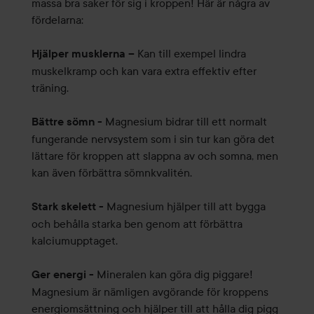
massa bra saker för sig i kroppen! Här är några av
fördelarna:
Kan till exempel lindra
Hjälper musklerna –
muskelkramp och kan vara extra effektiv efter
träning.
Magnesium bidrar till ett normalt
Bättre sömn -
fungerande nervsystem som i sin tur kan göra det
lättare för kroppen att slappna av och somna, men
kan även förbättra sömnkvalitén.
Magnesium hjälper till att bygga
Stark skelett -
och behålla starka ben genom att förbättra
kalciumupptaget.
Mineralen kan göra dig piggare!
Ger energi -
Magnesium är nämligen avgörande för kroppens
energiomsättning och hjälper till att hålla dig pigg