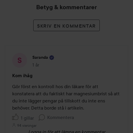
Betyg & kommentarer
SKRIV EN KOMMENTAR
Saranda
1 år
Inlägget skapades 1 år
Kom ihåg
Gör först en kontroll hos din läkare för att 
konstatera att du faktiskt har magnesiumbrist så att 
du inte lägger pengar på tillskott du inte ens 
behöver. Detta borde stå i artikeln.
Kommentera
1 gillar
94 visningar
Logga in
för att lämna en kommentar