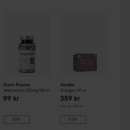
Elexir Pharma
129 kr
Magnesium 250mg
100 st
359 kr
99 kr
 375mg
120 st
Nordbo
Kollagen
30 st
Rekommenderat pris 149 kr
Rekommenderat pris 419 k
Elexir Pharma
Nordbo
Magnesium 250mg
100 st
Kollagen
30 st
99 kr
359 kr
Rekommenderat pris 419 kr
Rek. pris 419 kr
KÖP
KÖP