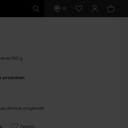
SE
esium
150 g
arer
ta produkten
r, kan skickas omgående
a
Favorit