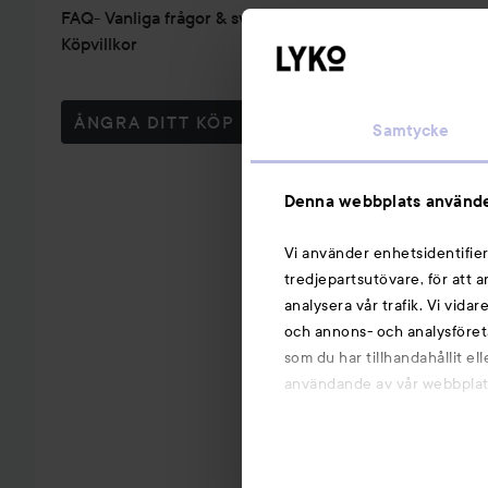
FAQ- Vanliga frågor & svar
Köpvillkor
ÅNGRA DITT KÖP
Samtycke
Denna webbplats använde
Vi använder enhetsidentifier
tredjepartsutövare, för att 
analysera vår trafik. Vi vida
och annons- och analysföret
som du har tillhandahållit el
användande av vår webbplats.