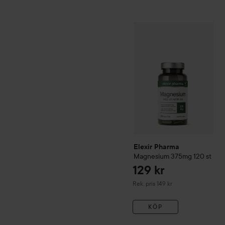
Elexir Pharma
Magnesium
Elexir Pharma
Magnesium 375mg
120 st
129 kr
Rekommenderat pris 149 kr
Rek. pris 149 kr
KÖP