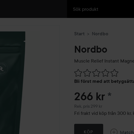
Start
Nordbo
Nordbo
Muscle Relief Instant Magn
Hoppa till Betyg & komment
Bli först med att betygsät
266 kr
*
Rekommenderat pris 299 kr
Rek. pris 299 kr
Fri frakt vid köp från 300 k
Match
KÖP