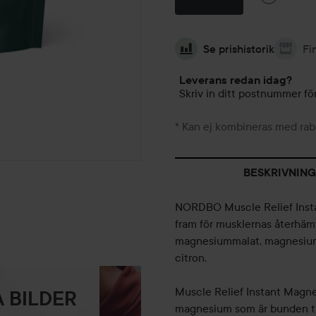
Se prishistorik
Fi
Leverans redan idag?
Skriv in ditt postnummer för
* Kan ej kombineras med rab
BESKRIVNING
NORDBO Muscle Relief Insta
fram för musklernas återhäm
magnesiummalat, magnesiumla
citron.
Muscle Relief Instant Magn
 BILDER
magnesium som är bunden til