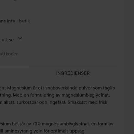
nns inte i butik
 att se
attkoder
INGREDIENSER
nt Magnesium är ett snabbverkande pulver som tagits
tning. Med en formulering av magnesiumbisglycinat,
ktat, surkörsbär och ingefära. Smaksatt med frisk
esium består av 73% magnesiumbisglycinat, en form av
l aminosyran glycin för optimalt upptag.