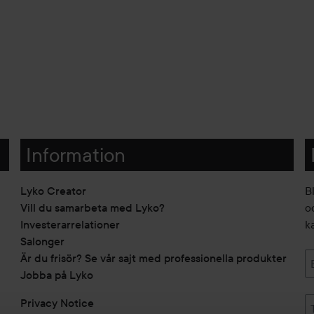
Information
Lyko Creator
B
Vill du samarbeta med Lyko?
o
Investerarrelationer
k
Salonger
Är du frisör? Se vår sajt med professionella produkter
Jobba på Lyko
Privacy Notice