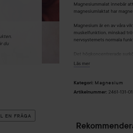
Magnesiummalat innebär att
magnesiumlaktat har magnes
Magnesium är en av våra vikti
muskelfunktion, minskad trö
ukten.
nervsystemets normala funkt
är du
Det högkoncentrerade surkör
Studier har visat att löpare 
Läs mer
och snabbare återhämtning.
Ingefära innehåller det bioak
funktion samt till att kontro
Magnesium
Kategori
:
2461-131-0
Artikelnummer
:
Muscle Relief Instant Magnes
bra för den som är fysiskt ak
mild muskelkramp. Pulvret bl
LL EN FRÅGA
näringen). Intas med fördel 
Rekommendera
Tips: blanda pulvret med kol