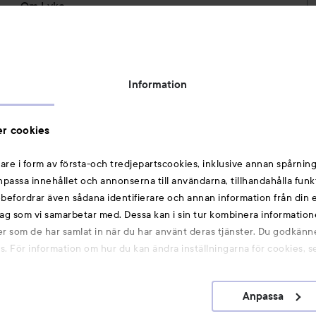
Om Lyko
Tillgänglighetsredogörelse
Topplista
Rabattkoder
Information
Michael Edwards Fragrances of the World
Cookie Consent
r cookies
Privacy Notice for Suppliers and other Business
Partners
are i form av första-och tredjepartscookies, inklusive annan spårning
anpassa innehållet och annonserna till användarna, tillhandahålla funk
Du kanske också gillar
rebefordrar även sådana identifierare och annan information från din e
ag som vi samarbetar med. Dessa kan i sin tur kombinera informatio
ler som de har samlat in när du har använt deras tjänster. Du godkänne
Smink
 För information om hur du kan ändra inställningarna för cookies, s
Hårnålar
Hårsnoddar
Anpassa