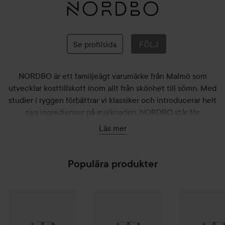
Nordbo
Se profilsida
FÖLJ
NORDBO är ett familjeägt varumärke från Malmö som
utvecklar kosttillskott inom allt från skönhet till sömn. Med
studier i ryggen förbättrar vi klassiker och introducerar helt
nya ingredienser på marknaden. NORDBO står för
dokumenterad effekt, hållbar produktion och kvalitetssäkring
Läs mer
från råvara till slutprodukt. Majoriteten av våra produkter
tillverkas i Lund och är veganskt certifierade.
Populära produkter
245 kr
128 k
Nordbo
Double Hair
60 st
Nordbo
Järn & C-vitamin 90 kap
Nordbo
Mage
Rekommenderat pris 319 kr
Rekommende