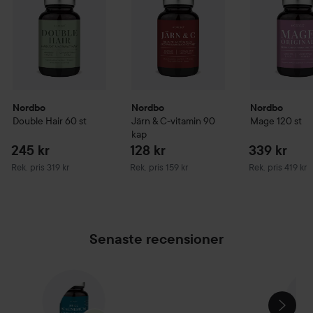
Nordbo
Nordbo
Nordbo
Double Hair
60 st
Järn & C-vitamin 90
Mage
120 st
kap
245 kr
128 kr
339 kr
Rekommenderat pris 319 kr
Rekommenderat pris 159 kr
Rekommenderat p
Rek. pris 319 kr
Rek. pris 159 kr
Rek. pris 419 kr
Senaste recensioner
HOPPA ÖVER SEKTIONEN