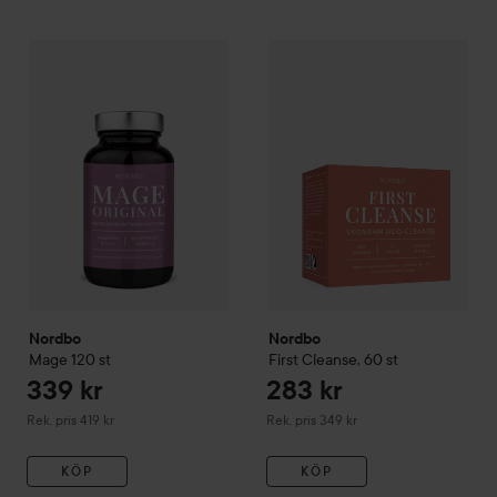
till de 
HOPPA TILL FILTRERA
339 kr
283
Nordbo
Mage
120 st
Nordbo
First Cleanse,
60 st
Rekommenderat pris 419 kr
Rekomm
Nordbo
Nordbo
Mage
120 st
First Cleanse,
60 st
339 kr
283 kr
Rekommenderat pris 419 kr
Rekommenderat pris 349 kr
Rek. pris 419 kr
Rek. pris 349 kr
KÖP
KÖP