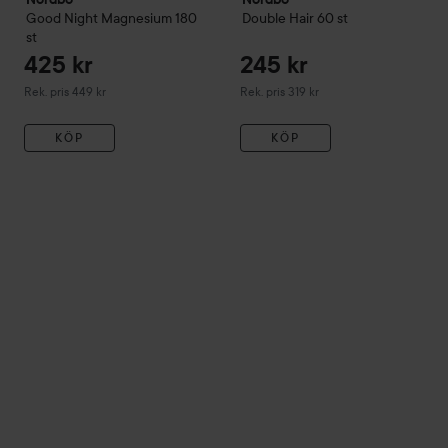
Good Night Magnesium
180
Double Hair
60 st
st
425 kr
245 kr
Rekommenderat pris 449 kr
Rekommenderat pris 319 kr
Rek. pris 449 kr
Rek. pris 319 kr
KÖP
KÖP