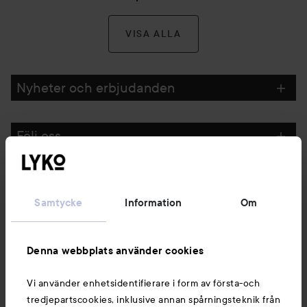
VISA ALLA
Nyheter och erbjudanden
Följ oss
Kundservice
Samtycke
Information
Om
Information
Denna webbplats använder cookies
Du kanske också gillar
Vi använder enhetsidentifierare i form av första-och
tredjepartscookies, inklusive annan spårningsteknik från