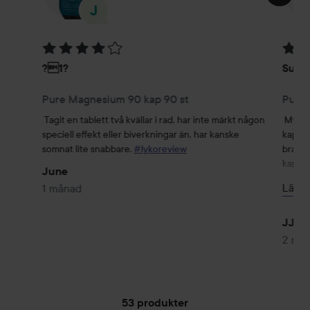
Betyg: 4 av 5
Betyg
?1?
Super
Pure Magnesium 90 kap 90 st
Pure 
Tagit en tablett två kvällar i rad, har inte märkt någon 
Mycke
speciell effekt eller biverkningar än, har kanske 
kapsel
somnat lite snabbare. 
#lykoreview
bra jä
kapsel 
June
Läs m
1 månad
Jag ta
upplev
och sö
JJ
gillar 
2 må
fyllna
ofta in
Magnes
53 produkter
detta 