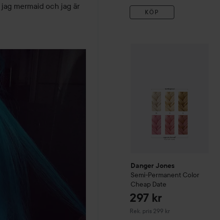
jag mermaid och jag är 
KÖP
Danger Jones
Semi-Perma
Danger Jones
Semi-Permanent Color
Cheap Date
297 kr
Rekommenderat pris 299 kr
Rek. pris 299 kr