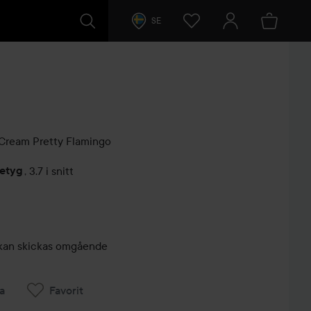
SE
 Cream
Pretty Flamingo
betyg
,
3.7 i snitt
arer
r, kan skickas omgående
a
Favorit