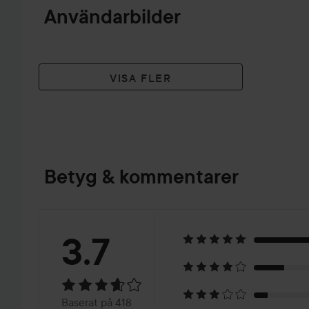
Användarbilder
VISA FLER
Betyg & kommentarer
Betyg:
3.7
3.7
Baserat
Baserat på 418