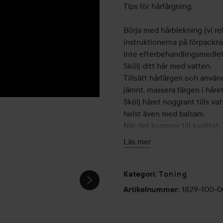
Tips för hårfärgning:
Börja med hårblekning (vi r
instruktionerna på förpackn
inte efterbehandlingsmedlet
Skölj ditt hår med vatten.
Tillsätt hårfärgen och använd
jämnt, massera färgen i håret 
Skölj håret noggrant tills va
helst även med balsam.
När det kommer till kvalitet, 
beror på hur håret såg ut in
Läs mer
IG
HALLOWEEN
DARK GLAM
Våra produkter är oftast inte
LOOK
🩵✨️🧪
2025🧜‍♀️💞
🖤
på din hud, exempelvis på ar
Toning
Kategori
:
du väljer var du ska testa de
1829-100-
Artikelnummer
:
huden inte reagerade irritera
använda hårfärgen.