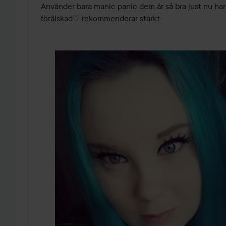
av
Använder bara manic panic dem är så bra just nu har 
5
förälskad♡ rekommenderar starkt