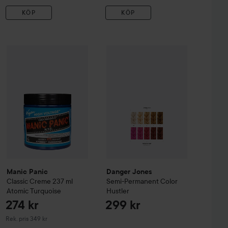
KÖP
KÖP
297 kr
Danger Jones
Semi-Permanent Col
274 kr
nent Color
Manic Panic
Cheap Date
Classic Creme 237 ml
Atomic Turquoise
Rekommenderat pris 299 kr
Rekommenderat pris 
Manic Panic
Danger Jones
Classic Creme 237 ml
Semi-Permanent Color
Atomic Turquoise
Hustler
274 kr
299 kr
Rekommenderat pris 349 kr
Rek. pris 349 kr