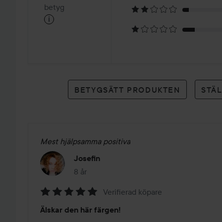
på
betyg
i
418
betyg
BETYGSÄTT PRODUKTEN
STÄ
Mest hjälpsamma positiva
Josefin
8 år
Inlägget skapades 8 år
Verifierad köpare
Betyg:
Älskar den här färgen!
5