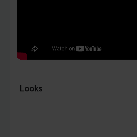
HOPPA TILL PRODUKTINFORMATION
Looks
EN VAMP
NYTT HÅR
🖤🩷🖤🩷🖤
JUL/NYÅRS
HOPPA ÖVER SEKTIONEN