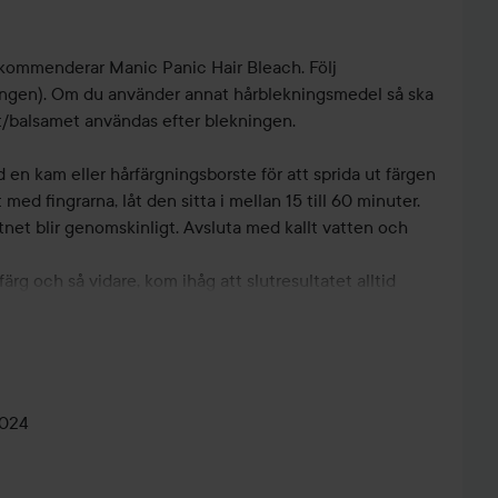
ekommenderar Manic Panic Hair Bleach. Följ
ingen). Om du använder annat hårblekningsmedel så ska
/balsamet användas efter blekningen.
 en kam eller hårfärgningsborste för att sprida ut färgen
med fingrarna, låt den sitta i mellan 15 till 60 minuter.
ttnet blir genomskinligt. Avsluta med kallt vatten och
färg och så vidare, kom ihåg att slutresultatet alltid
nan du färgade det.
W
LAURA,
MYCKET
TH
DON'T TAKE
HÅRFIX 🖤💙
SEMESTERLOOK
 allergiframkallande, men om du är osäker så testa lite
THE RING.
💜
🤣
H
mbågen (de efterlämnar en färgfläck så tänk efter när
n). Vänta sedan ett par dagar och kontrollera så att
0024
t. Om du får utslag eller liknande så bör du inte