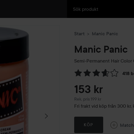
Start
Manic Panic
Manic Panic
Semi-Permanent Hair Color
418 
Hoppa till Betyg & komment
153 kr
Rekommenderat pris 199 kr
Rek. pris 199 kr
Fri frakt vid köp från 300 k
Match
KÖP