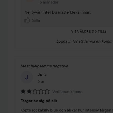
5 månader
Kommentaren lades 5 månader
Nej tyvärr inte! Du måste bleka innan.
Gilla
VISA ÄLDRE (10 TILL)
Logga in
för att lämna en komm
Mest hjälpsamma negativa
Julia
6 år
Inlägget skapades 6 år
Verifierad köpare
Betyg:
Färgar av sig på allt
2
av
Köpte rockabilly blue och älskar hur intensiv färgen b