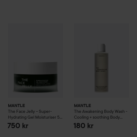
MANTLE
The Face Jelly – Super-Hydrating Gel Moisturiser
MANTLE
The Awakening Body 
50
MANTLE
MANTLE
The Face Jelly – Super-
The Awakening Body Wash -
Hydrating Gel Moisturiser
50
Cooling + soothing Body
ml
Cleanser
250 ml
750 kr
180 kr