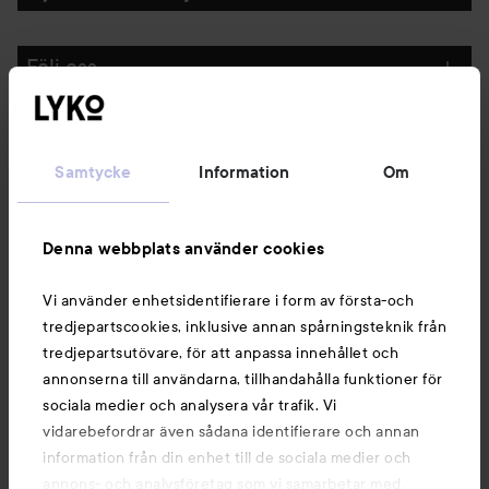
Följ oss
Kundservice
Samtycke
Information
Om
Information
Denna webbplats använder cookies
Du kanske också gillar
Vi använder enhetsidentifierare i form av första-och
tredjepartscookies, inklusive annan spårningsteknik från
tredjepartsutövare, för att anpassa innehållet och
annonserna till användarna, tillhandahålla funktioner för
sociala medier och analysera vår trafik. Vi
vidarebefordrar även sådana identifierare och annan
information från din enhet till de sociala medier och
annons- och analysföretag som vi samarbetar med.