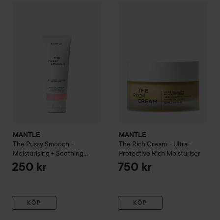
MANTLE
The Pussy Smooch – Moisturising + Soothing Intim
MANTLE
The Rich Cream – Ult
MANTLE
MANTLE
The Pussy Smooch –
The Rich Cream – Ultra-
Moisturising + Soothing
Protective Rich Moisturiser
Intimate Balm
50 ml
250 kr
750 kr
KÖP
KÖP