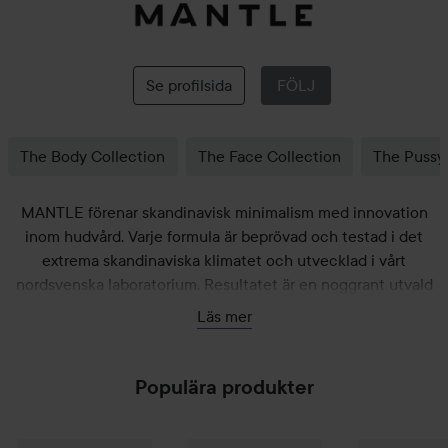
MANTLE
Se profilsida
FÖLJ
The Body Collection
The Face Collection
The Pussy
MANTLE förenar skandinavisk minimalism med innovation
inom hudvård. Varje formula är beprövad och testad i det
extrema skandinaviska klimatet och utvecklad i vårt
nordsvenska laboratorium. Resultatet är en noggrant utvald
kollektion av prisbelönta, rena och kliniska produkter,
Läs mer
framhävda av innovativa ingredienser.
Populära produkter
MANTLE
The Hydra Serum – Skin-replenishing hydration ser
MANTLE
The Eye Patch - Reusable E
MANTLE
The