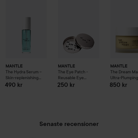
MANTLE
MANTLE
MANTLE
The Hydra Serum –
The Eye Patch -
The Dream Ma
Skin-replenishing
Reusable Eye
Ultra-Plumping
hydration serum
50
Patches
Restorative Ni
490 kr
250 kr
850 kr
ml
Mask
75 ml
Senaste recensioner