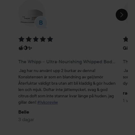
HOPPA ÖVER SEKTIONEN
Betyg: 5 av 5
Betyg
🍯🍋✨
Gilla
The Whipp – Ultra-Nourishing Whipped Body Cream 200 ml
Jag har nu använt upp 2 burkar av denna!

Jag gi
Konsistensen är som en blandning av gel/smör

som sm
Återfuktar väldigt bra utan att bli kladdig & gör huden 
dyr, v
len och mjuk. Doftar inte jättemycket, svag & god 
radvi
citrus doft som inte stannar kvar länge på huden, jag 
1 vec
gillar den! 
#lykoreviw
Belle
3 dagar