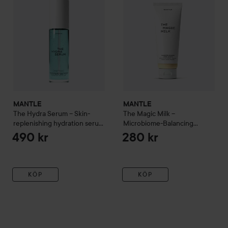
MANTLE
MANTLE
The Hydra Serum – Skin-
The Magic Milk –
replenishing hydration serum
Microbiome-Balancing
50 ml
Cream Cleanser
125 ml
490 kr
280 kr
KÖP
KÖP