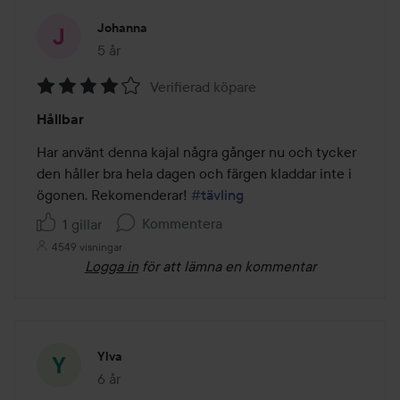
Johanna
5 år
Inlägget skapades 5 år
Verifierad köpare
Betyg:
Hållbar
4
av
Har använt denna kajal några gånger nu och tycker 
5
den håller bra hela dagen och färgen kladdar inte i 
ögonen. Rekomenderar! 
#tävling
Kommentera
1 gillar
4549 visningar
Logga in
för att lämna en kommentar
Ylva
6 år
Inlägget skapades 6 år