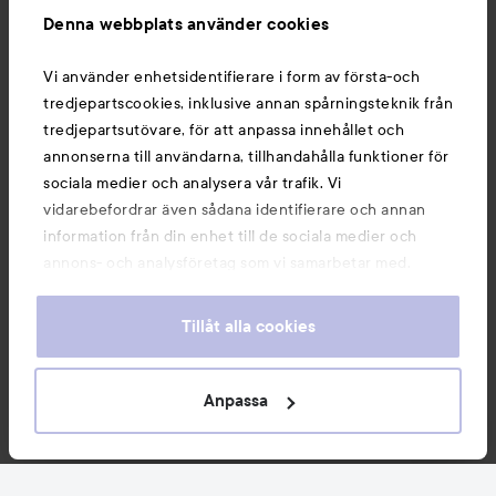
Denna webbplats använder cookies
Du kanske också gillar
Vi använder enhetsidentifierare i form av första-och
tredjepartscookies, inklusive annan spårningsteknik från
tredjepartsutövare, för att anpassa innehållet och
annonserna till användarna, tillhandahålla funktioner för
sociala medier och analysera vår trafik. Vi
vidarebefordrar även sådana identifierare och annan
information från din enhet till de sociala medier och
annons- och analysföretag som vi samarbetar med.
Dessa kan i sin tur kombinera informationen med annan
information som du har tillhandahållit eller som de har
Tillåt alla cookies
samlat in när du har använt deras tjänster. Du godkänner
våra cookies vid fortsatt användande av vår webbplats.
Copyright 2026
För information om hur du kan ändra inställningarna för
Anpassa
E-handel av Avensia
cookies, se vår
Cookie Policy