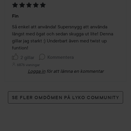
Betyg:
Fin
5
av
Så enkel att använda! Supersnygg att använda 
5
längst med ögat och sedan skugga ut lite! Denna 
gillar jag starkt :) Underbart även med twist up 
funtion! 
Kommentera
2 gillar
6876 visningar
Logga in
för att lämna en kommentar
SE FLER OMDÖMEN PÅ LYKO COMMUNITY