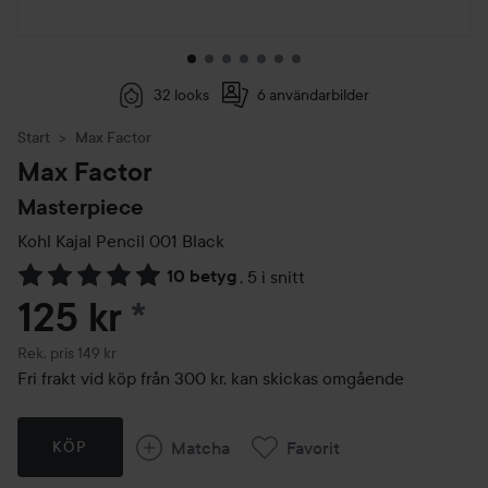
32 looks
6 användarbilder
Start
Max Factor
Max Factor
Masterpiece
Kohl Kajal Pencil
001 Black
10 betyg
,
5 i snitt
Hoppa till Betyg & kommentarer
125 kr
*
Rekommenderat pris 149 kr
Rek. pris 149 kr
Fri frakt vid köp från 300 kr, kan skickas omgående
Matcha
Favorit
KÖP