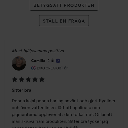
BETYGSÄTT PRODUKTEN
STÄLL EN FRÅGA
Mest hjälpsamma positiva
Camilla 💄🧴
Användarens roll: Lyko Creator.
1 år
Inlägget skapades 1 år
LYKO CREATOR
Betyg:
Sitter bra
5
av
Denna kajal penna har jag använt och gjort Eyeliner 
5
och även vattenlinjen, lätt att applicera och 
pigmenterad upplever att den torkar net. Gillar att 
man skruva fram produkten. Sitter bra tycker jag 
under dagen, har även en i blå 😊
