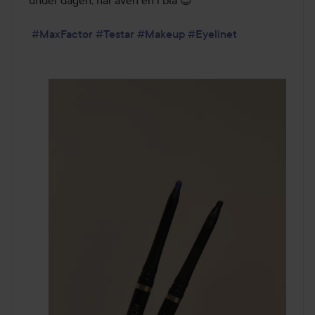
#MaxFactor
#Testar
#Makeup
#Eyelinet