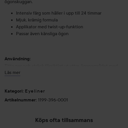
ögonskuggan.
Intensiv färg som håller i upp till 24 timmar
Mjuk, krämig formula
Applikator med twist-up-funktion
Passar även känsliga ögon
Användning:
Titta ner och sträck försiktigt ut yttre ögonområdet med
Läs mer
pekfingret. Applicera med mjuka drag längs franslinjen.
Tona ut med en liten pensel eller en linerborste för en
mjukare alternativt en sotigare look.
Eyeliner
Kategori
:
1199-396-0001
Tips från Max Factors makeupartist är att endast använda
Artikelnummer
:
Khol Kajal Eyeliner tillsammans med lite mascara för att få
perfekt definierade ögon
Köps ofta tillsammans
1 ml