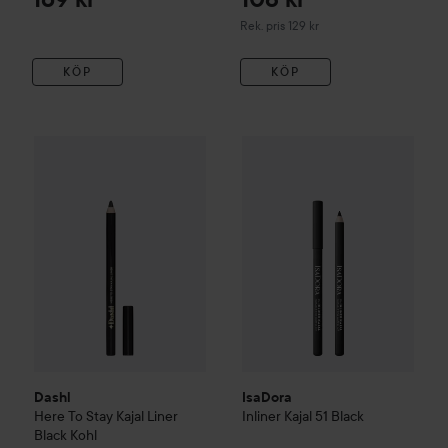
Rekommenderat pris 129 kr
Rek. pris 129 kr
KÖP
KÖP
Dashl
Here To Stay Kajal Liner
Black Kohl
10
195 kr
IsaDora
Inliner Kajal
51 Black
Reko
Dashl
IsaDora
Here To Stay Kajal Liner
Inliner Kajal
51 Black
Black Kohl