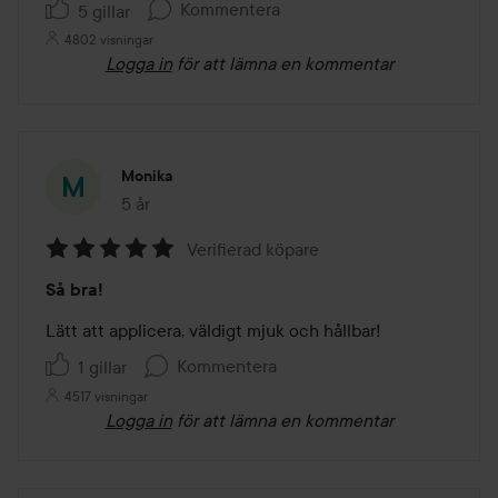
Kommentera
5 gillar
4802 visningar
Logga in
för att lämna en kommentar
Monika
5 år
Inlägget skapades 5 år
Verifierad köpare
Betyg:
Så bra!
5
av
Lätt att applicera, väldigt mjuk och hållbar!
5
Kommentera
1 gillar
4517 visningar
Logga in
för att lämna en kommentar