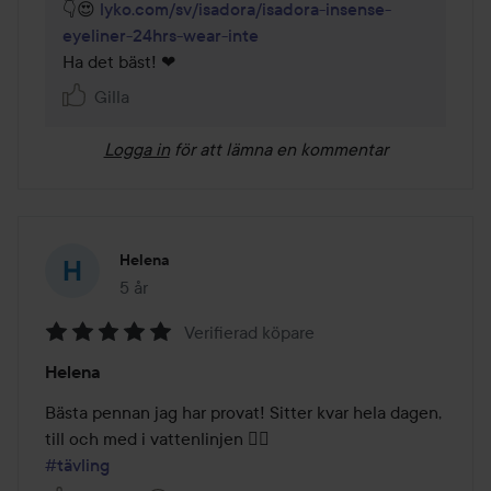
👇😍 
lyko.com/sv/isadora/isadora-insense-
eyeliner-24hrs-wear-inte
Ha det bäst! ❤
Gilla
Logga in
för att lämna en kommentar
Helena
5 år
Inlägget skapades 5 år
Verifierad köpare
Betyg:
Helena
5
av
Bästa pennan jag har provat! Sitter kvar hela dagen, 
5
#tävling