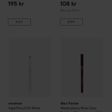
195 kr
108 kr
Rekommenderat pris 129 kr
Rek. pris 129 kr
KÖP
KÖP
essence
Kajal Pencil
04 White
15 kr
Max Factor
Masterpiece
Wow L
essence
Max Factor
Kajal Pencil
04 White
Masterpiece
Wow Liner