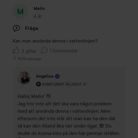
Malin
4 år
Inlägget skapades 4 år
Fråga
Kan man använda denna i vattenlinjen?
1 kommentar
2 gillar
4016 visningar
Angelica
Användarens roll: Kundtjänst på Lyko.
4 år
Kommentaren lades 4 år
KUNDTJÄNST PÅ LYKO
Halloj Malin! 👋

Jag tror inte att det ska vara något problem 
med att använda denna i vattenlinjen. Men 
eftersom det inte står att man kan ha den där 
så kan den ibland åka ner under ögat. 🙈 Du 
skulle du kunna kika på den här pennan istället. 