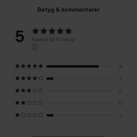
Betyg & kommentarer
Betyg:
5
Baserat på 10 betyg
i
5
Baserat
på
8
1
10
0
betyg
0
1