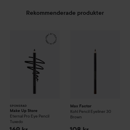
Rekommenderade produkter
Make Up Store
Eternal Pro Eye Pencil
Tuxedo
169 kr
Max Factor
Kohl Pencil Eyelin
SPONSRAD
Max Factor
SPONSRAD
Make Up Store
Kohl Pencil Eyeliner
30
Eternal Pro Eye Pencil
Brown
Tuxedo
169 kr
108 kr