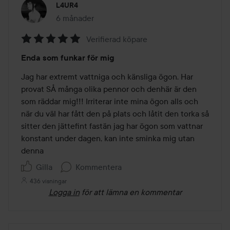
L4UR4
6 månader
Inlägget skapades 6 månader
Verifierad köpare
Betyg:
Enda som funkar för mig
5
av
Jag har extremt vattniga och känsliga ögon. Har 
5
provat SÅ många olika pennor och denhär är den 
som räddar mig!!! Irriterar inte mina ögon alls och 
när du väl har fått den på plats och låtit den torka så 
sitter den jättefint fastän jag har ögon som vattnar 
konstant under dagen, kan inte sminka mig utan 
denna
Gilla
Kommentera
436 visningar
Logga in
för att lämna en kommentar