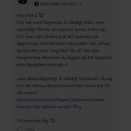
Användarens roll: Kundtjänst på Lyko.
3 år
Kommentaren lades 3 år
KUNDTJÄNST PÅ LYKO
Hej Ulrika. 🥰

Det här med läppenna är väldigt svårt, men 
samtidigt lättare än mycket annat make up. 

Det man kan tänka på är att nyansen på 
läppennan inte behöver vara exakt rätt, oftast 
räcker det med "nog lika" för att det ska 
fungera bra eftersom du lägger på ett läppstift 
eller läppglans ovanpå. ⭐

Just dessa läppstigt är väldigt täckande, så jag 
tror att denna läppenna kommer funka bra till 
lyko.com/sv/smink/lappar/lappenna/slayer-
beauty-lips-lipliner-sculpt-15-g
Ta hand om dig. 🥰
Gilla