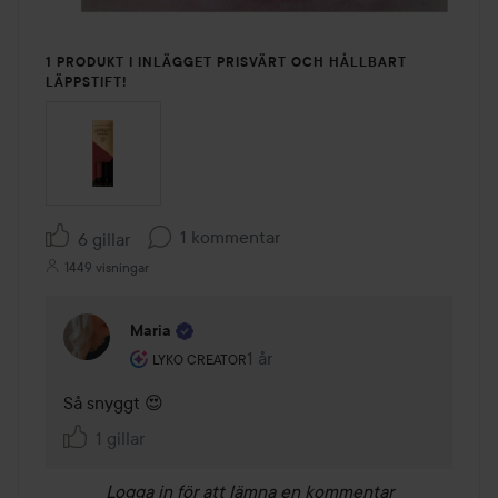
1 PRODUKT I INLÄGGET PRISVÄRT OCH HÅLLBART
LÄPPSTIFT!
1 kommentar
6 gillar
1449 visningar
Maria
Användarens roll: Lyko Creator.
1 år
Kommentaren lades 1 år
LYKO CREATOR
Så snyggt 😍
1 gillar
Logga in
för att lämna en kommentar