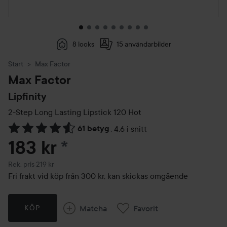
8 looks
15 användarbilder
Start
Max Factor
Max Factor
Lipfinity
2-Step Long Lasting Lipstick
120 Hot
61 betyg
,
4.6 i snitt
Hoppa till Betyg & kommentarer
183 kr
*
Rekommenderat pris 219 kr
Rek. pris 219 kr
Fri frakt vid köp från 300 kr, kan skickas omgående
Matcha
Favorit
KÖP