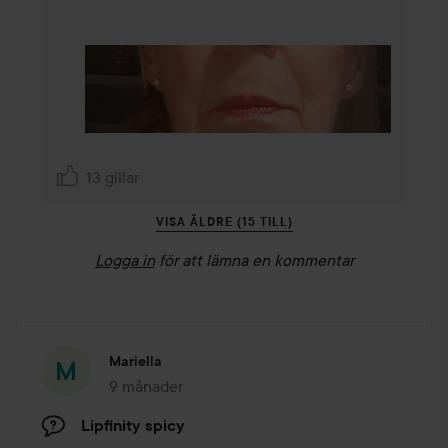
13 gillar
VISA ÄLDRE (15 TILL)
Logga in
för att lämna en kommentar
Mariella
9 månader
Inlägget skapades 9 månader
Lipfinity spicy