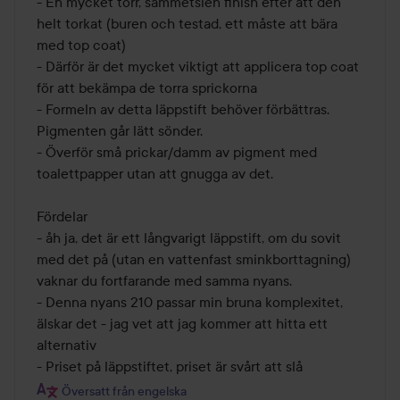
- En mycket torr, sammetslen finish efter att den 
helt torkat (buren och testad, ett måste att bära 
med top coat)

- Därför är det mycket viktigt att applicera top coat 
för att bekämpa de torra sprickorna 

- Formeln av detta läppstift behöver förbättras. 
Pigmenten går lätt sönder. 

- Överför små prickar/damm av pigment med 
toalettpapper utan att gnugga av det. 

Fördelar 

- åh ja, det är ett långvarigt läppstift, om du sovit 
med det på (utan en vattenfast sminkborttagning) 
vaknar du fortfarande med samma nyans. 

- Denna nyans 210 passar min bruna komplexitet, 
älskar det - jag vet att jag kommer att hitta ett 
alternativ 

Översatt från engelska