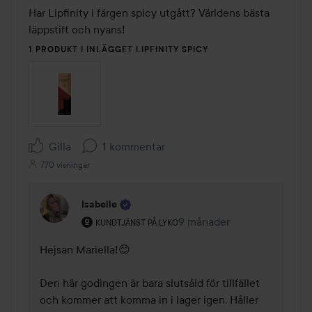
Har Lipfinity i färgen spicy utgått? Världens bästa 
läppstift och nyans!
1 PRODUKT I INLÄGGET LIPFINITY SPICY
Gilla
1 kommentar
770 visningar
Isabelle
Användarens roll: Kundtjänst på Lyko.
9 månader
Kommentaren lades 9 mån
KUNDTJÄNST PÅ LYKO
Hejsan Mariella!😊

Den här godingen är bara slutsåld för tillfället 
och kommer att komma in i lager igen. Håller 