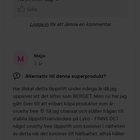
Gilla
Logga in
för att lämna en kommentar
Majja
3 år
Inlägget skapades 3 år
Alternativ till denna superprodukt?
Har älskat detta läppstift under många år då jag 
upplever att det sitter som BERGET. Men nu har jag 
gått över till att enbart köpa produkter som är 
cruelty free 🐰 Så jag chansar och ställer frågan till 
stabila läppstiftsanvändare på Lyko - FINNS DET 
något cruelty free läppstift som kommer i närheten 
av detta när det kommer till hållbarhet, alltså håller 