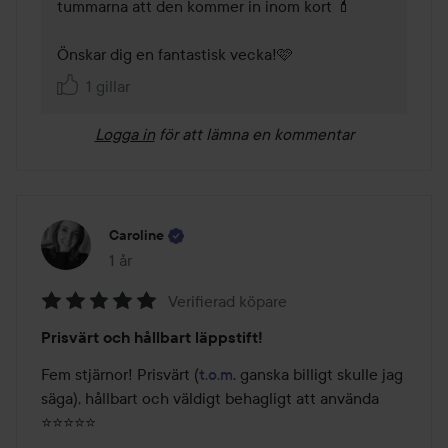
tummarna att den kommer in inom kort 💄

Önskar dig en fantastisk vecka!🩷
1 gillar
Logga in
för att lämna en kommentar
Caroline
1 år
Inlägget skapades 1 år
Verifierad köpare
Betyg:
Prisvärt och hållbart läppstift!
5
av
Fem stjärnor! Prisvärt (
t.o.m
. ganska billigt skulle jag 
5
säga), hållbart och väldigt behagligt att använda 
⭐⭐⭐⭐⭐
