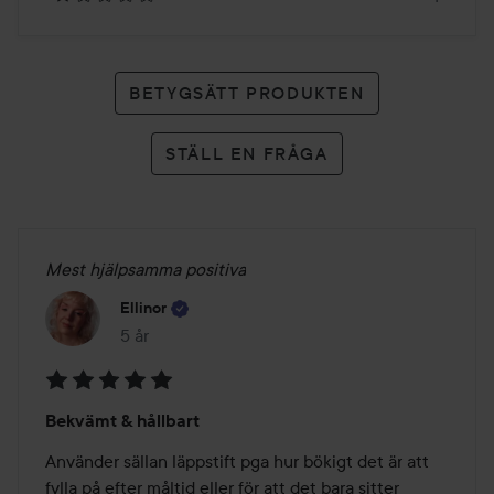
BETYGSÄTT PRODUKTEN
STÄLL EN FRÅGA
Mest hjälpsamma positiva
Ellinor
5 år
Inlägget skapades 5 år
Betyg:
Bekvämt & hållbart
5
av
Använder sällan läppstift pga hur bökigt det är att 
5
fylla på efter måltid eller för att det bara sitter 