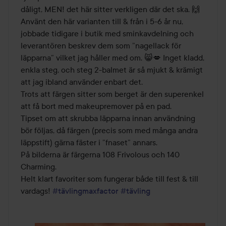
dåligt, MEN! det här sitter verkligen där det ska. 🙌

Använt den här varianten till & från i 5-6 år nu, 
jobbade tidigare i butik med sminkavdelning och 
leverantören beskrev dem som ”nagellack för 
läpparna” vilket jag håller med om. 😸💋 Inget kladd, 
enkla steg, och steg 2-balmet är så mjukt & krämigt 
att jag ibland använder enbart det. 

Trots att färgen sitter som berget är den superenkel 
att få bort med makeupremover på en pad. 

Tipset om att skrubba läpparna innan användning 
bör följas, då färgen (precis som med många andra 
läppstift) gärna fäster i ”fnaset” annars. 

På bilderna är färgerna 108 Frivolous och 140 
Charming. 

Helt klart favoriter som fungerar både till fest & till 
vardags! 
#tävlingmaxfactor
#tävling