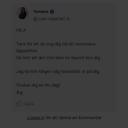
Vendela
Användarens roll: Lyko Creator.
1 år
Kommentaren lades 1 år
LYKO CREATOR
HEJ! 

Tack för att du tog dig tid att recensera 
läppstiftet 

Så trist att det inte blev en favorit hos dig 

Jag tyckte färgen såg fantastisk ut på dig 

Önskar dig en fin dag! 
Gilla
Logga in
för att lämna en kommentar