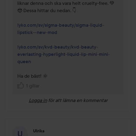
liknar denna och ska vara helt cruelty-free. 💚
😎 Dessa hittar du nedan. 👇 

lyko.com/sv/sigma-beauty/sigma-liquid-
lipstick---new-mod
lyko.com/sv/kvd-beauty/kvd-beauty-
everlasting-hyperlight-liquid-lip-mini-mini-
queen
Ha de bäst! 🌞
1 gillar
Logga in
för att lämna en kommentar
Ulrika