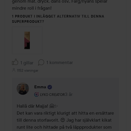
genom mat, dryck, dans osv.. Färg/nyans spelar 
mindre roll i frågan! 
1 PRODUKT I INLÄGGET ALTERNATIV TILL DENNA
SUPERPRODUKT?
1 kommentar
1 gillar
1152 visningar
Emma
Användarens roll: Lyko Creator.
3 år
Kommentaren lades 3 år
LYKO CREATOR
Hallå där Majja! 🤗✨ 

Det kan vara riktigt klurigt att hitta en ersättare 
till denna storfavorit. 😍 Jag har självklart kikat 
runt lite och hittade på två läppprodukter som 