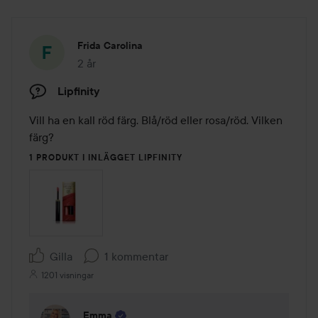
Frida Carolina
2 år
Inlägget skapades 2 år
Lipfinity
Vill ha en kall röd färg. Blå/röd eller rosa/röd. Vilken 
färg?
1 PRODUKT I INLÄGGET LIPFINITY
Gilla
1 kommentar
1201 visningar
Emma