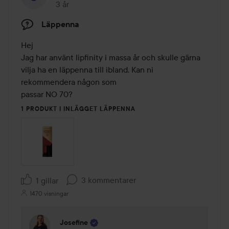
3 år
Inlägget skapades 3 år
Läppenna
Hej

Jag har använt lipfinity i massa år och skulle gärna 
vilja ha en läppenna till ibland. Kan ni 
rekommendera någon som 

passar NO 70?
1 PRODUKT I INLÄGGET LÄPPENNA
3 kommentarer
1 gillar
1470 visningar
Josefine