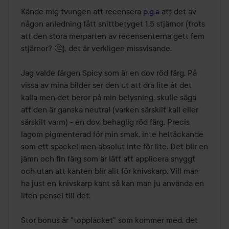
Kände mig tvungen att recensera 
p.g.a
 att det av 
någon anledning fått snittbetyget 1.5 stjärnor (trots 
att den stora merparten av recensenterna gett fem 
stjärnor? 🤔), det är verkligen missvisande.

Jag valde färgen Spicy som är en dov röd färg. På 
vissa av mina bilder ser den ut att dra lite åt det 
kalla men det beror på min belysning, skulle säga 
att den är ganska neutral (varken särskilt kall eller 
särskilt varm) - en dov, behaglig röd färg. Precis 
lagom pigmenterad för min smak, inte heltäckande 
som ett spackel men absolut inte för lite. Det blir en 
jämn och fin färg som är lätt att applicera snyggt 
och utan att kanten blir allt för knivskarp. Vill man 
ha just en knivskarp kant så kan man ju använda en 
liten pensel till det.

Stor bonus är "topplacket" som kommer med, det 