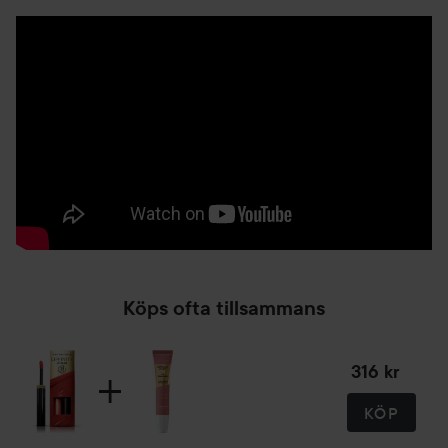
Användning:
Steg 1:
Applicera färgen på torra, rena läppar och låt torka i cirka
30 sekunder.
Steg 2:
Applicera top coat gloss för glossig finish. Återapplicera
top coat under dagen, vid behov, för en behaglig känsla.
Tips från Max Factors makeupartist: skrubba läpparna innan
applicering av Lipfinity, för att få en så slät och jämn yta
som möjligt, vilket gör att färgen sitter ännu bättre.
Köps ofta tillsammans
316 kr
KÖP