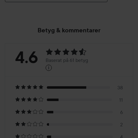
Betyg & kommentarer
Betyg:
4.6
Baserat på 61 betyg
i
4.6
Baserat
på
38
11
61
6
betyg
2
4