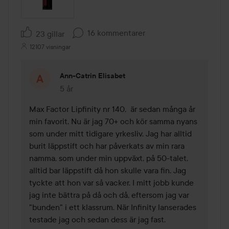
16 kommentarer
23 gillar
12107 visningar
Ann-Catrin Elisabet
5 år
Kommentaren lades 5 år
Max Factor Lipfinity nr 140,  är sedan många år 
min favorit. Nu är jag 70+ och kör samma nyans 
som under mitt tidigare yrkesliv. Jag har alltid 
burit läppstift och har påverkats av min rara 
namma, som under min uppväxt, på 50-talet, 
alltid bar läppstift då hon skulle vara fin. Jag 
tyckte att hon var så vacker. I mitt jobb kunde 
jag inte bättra på då och då, eftersom jag var 
"bunden" i ett klassrum. När Infinity lanserades 
testade jag och sedan dess är jag fast.