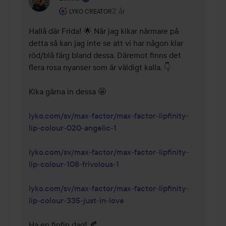
Användarens roll: Lyko Creator.
2 år
Kommentaren lades 2 år
LYKO CREATOR
Hallå där Frida! 🌟 När jag kikar närmare på 
detta så kan jag inte se att vi har någon klar 
röd/blå färg bland dessa. Däremot finns det 
flera rosa nyanser som är väldigt kalla. 👇 

Kika gärna in dessa 🤩

lyko.com/sv/max-factor/max-factor-lipfinity-
lip-colour-020-angelic-1
lyko.com/sv/max-factor/max-factor-lipfinity-
lip-colour-108-frivolous-1
lyko.com/sv/max-factor/max-factor-lipfinity-
lip-colour-335-just-in-love
Ha en finfin dag! 🍂