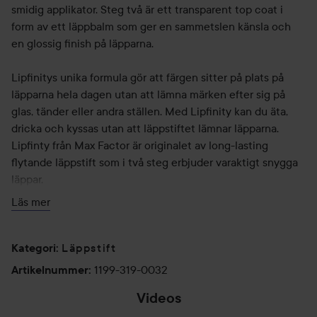
smidig applikator. Steg två är ett transparent top coat i
form av ett läppbalm som ger en sammetslen känsla och
en glossig finish på läpparna.
Lipfinitys unika formula gör att färgen sitter på plats på
läpparna hela dagen utan att lämna märken efter sig på
glas, tänder eller andra ställen. Med Lipfinity kan du äta,
dricka och kyssas utan att läppstiftet lämnar läpparna.
Lipfinty från Max Factor är originalet av long-lasting
flytande läppstift som i två steg erbjuder varaktigt snygga
läppar.
Läs mer
Svep Lipfinity på läpparna i två steg, för upp till 24 timmars
snygga och intensiva läppar.
Läppstift
Kategori
:
Flytande läppstift i två steg (färg och top coat)
1199-319-0032
Artikelnummer
:
Håller i upp till 24 timmar
Vattenfast
Videos