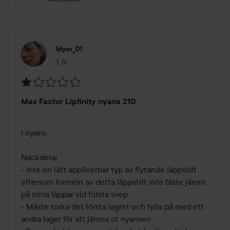
Myer_01
1 år
Inlägget skapades 1 år
Betyg:
Max Factor Lipfinity nyans 210
1
av
5
I nyans 

Nackdelar 

- inte en lätt applicerbar typ av flytande läppstift 
eftersom formeln av detta läppstift inte fäste jämnt 
på mina läppar vid första svep

- Måste torka det första lagret och fylla på med ett 
andra lager för att jämna ut nyansen
